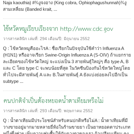
Naja kaouthia) #¾งูจงอาง (King cobra, Ophiophagushunnah)¾งู
สามเหลี่ยม (Banded krait, ...
ไข้หวัดหมูเรียบเรียงจาก http://www.cdc.gov
วารสารคลินิก
เล่มที่:
294
เดือน/ปี:
มิถุนายน 2552
Q : ไข้หวัดหมูคืออะไรA : ชื่อเรียกในปัจจุบันใช้คำว่า Influenza A
(H1N1) หรืออาจเรียก Swine-Origin Influenza A (S-OIV) ถ้าแยกราย
ละเอียดของไข้หวัดใหญ่ จะแบ่งเป็น 3 สายพันธุ์ใหญ่ๆ คือ type A, B
และ C โดย type C จะพบน้อยที่สุด ในวัคซีนป้องกันไข้หวัดใหญ่โดย
ทั่วไปจะมีสายพันธุ์ A และ B.ในสายพันธุ์ A ยังแบ่งย่อยลงไปอีกเป็น
subtype ...
คนปกติจำเป็นต้องหยอดน้ำตาเทียมหรือไม่
วารสารคลินิก
เล่มที่:
293
เดือน/ปี:
พฤษภาคม 2552
Q : น้ำตาเทียมมีประโยชน์สำหรับคนปกติหรือไม่A : น้ำตาเทียมที่มี
วางขายอยู่มากมายหลายยี่ห้อในร้านขายยา เป็นยาหยอดตาประเภท
หนึ่งซึ่งช่วย เพิ่มความชุ่มชื้นให้กับดวงตาของเรา ถ้าเปรียบเทียบ คง