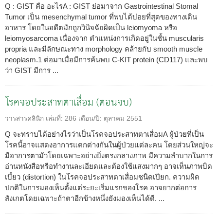
Q : GIST คือ อะไรA : GIST ย่อมาจาก Gastrointestinal Stomal
Tumor เป็น mesenchymal tumor ที่พบได้บ่อยที่สุดของทางเดิน
อาหาร โดยในอดีตมักถูกวินิจฉัยผิดเป็น leiomyoma หรือ
leiomyosarcoma เนื่องจาก ตำแหน่งการเกิดอยู่ในชั้น muscularis
propria และมีลักษณะทาง morphology คล้ายกับ smooth muscle
neoplasm.1 ต่อมาเมื่อมีการค้นพบ C-KIT protein (CD117) และพบ
ว่า GIST มีการ ...
โรคจอประสาทตาเสื่อม (ตอนจบ)
วารสารคลินิก
เล่มที่:
286
เดือน/ปี:
ตุลาคม 2551
Q จะทราบได้อย่างไรว่าเป็นโรคจอประสาทตาเสื่อมA ผู้ป่วยที่เป็น
โรคนี้อาจแสดงอาการแตกต่างกันในผู้ป่วยแต่ละคน โดยส่วนใหญ่จะ
มีอาการตามัวโดยเฉพาะอย่างยิ่งตรงกลางภาพ มีความลำบากในการ
อ่านหนังสือหรือทำงานละเอียดและต้องใช้แสงมากๆ อาจเห็นภาพบิด
เบี้ยว (distortion) ในโรคจอประสาทตาเสื่อมชนิดเปียก. ความผิด
ปกติในการมองเห็นตั้งแต่ระยะเริ่มแรกของโรค อาจยากต่อการ
สังเกตโดยเฉพาะถ้าตาอีกข้างหนึ่งยังมองเห็นได้ดี. ...