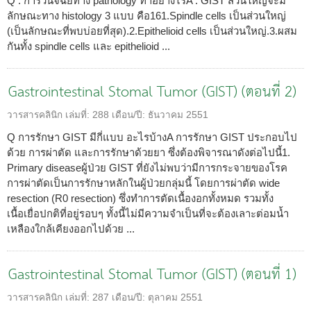
Q : การวินิจฉัยทาง pathology ทำอย่างไรA : GIST ส่วนใหญ่จะมี
ลักษณะทาง histology 3 แบบ คือ161.Spindle cells เป็นส่วนใหญ่
(เป็นลักษณะที่พบบ่อยที่สุด).2.Epithelioid cells เป็นส่วนใหญ่.3.ผสม
กันทั้ง spindle cells และ epithelioid ...
Gastrointestinal Stomal Tumor (GIST) (ตอนที่ 2)
วารสารคลินิก
เล่มที่:
288
เดือน/ปี:
ธันวาคม 2551
Q การรักษา GIST มีกี่แบบ อะไรบ้างA การรักษา GIST ประกอบไป
ด้วย การผ่าตัด และการรักษาด้วยยา ซึ่งต้องพิจารณาดังต่อไปนี้1.
Primary diseaseผู้ป่วย GIST ที่ยังไม่พบว่ามีการกระจายของโรค
การผ่าตัดเป็นการรักษาหลักในผู้ป่วยกลุ่มนี้ โดยการผ่าตัด wide
resection (R0 resection) ซึ่งทำการตัดเนื้องอกทั้งหมด รวมทั้ง
เนื้อเยื่อปกติที่อยู่รอบๆ ทั้งนี้ไม่มีความจำเป็นที่จะต้องเลาะต่อมน้ำ
เหลืองใกล้เคียงออกไปด้วย ...
Gastrointestinal Stomal Tumor (GIST) (ตอนที่ 1)
วารสารคลินิก
เล่มที่:
287
เดือน/ปี:
ตุลาคม 2551