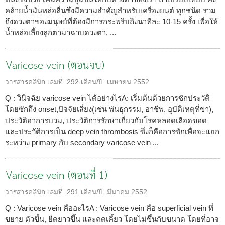
คล้ายน้ำมันหล่อลื่นซึ่งมีความสำคัญสำหรับเครื่องยนต์ ทุกชนิด รวม
ถึงดวงตาของมนุษย์ที่ต้องมีการกระพริบถึงนาทีละ 10-15 ครั้ง เพื่อให้
น้ำหล่อเลี้ยงลูกตามาฉาบดวงตา. ...
Varicose vein (ตอนจบ)
วารสารคลินิก
เล่มที่:
292
เดือน/ปี:
เมษายน 2552
Q : วินิจฉัย varicose vein ได้อย่างไรA: เริ่มต้นด้วยการซักประวัติ
โดยซักถึง onset,ปัจจัยเสี่ยง(เช่น พันธุกรรม, อาชีพ, อุบัติเหตุที่ขา),
ประวัติอาการบวม, ประวัติการรักษาเกี่ยวกับโรคหลอดเลือดขอด
และประวัติการเป็น deep vein thrombosis ซึ่งก็คือการซักเพื่อจะแยก
ระหว่าง primary กับ secondary varicose vein ...
Varicose vein (ตอนที่ 1)
วารสารคลินิก
เล่มที่:
291
เดือน/ปี:
มีนาคม 2552
Q : Varicose vein คืออะไรA : Varicose vein คือ superficial vein ที่
ขยาย ตัวขี้น, ยืดยาวขึ้น และคดเคี้ยว โดยไม่ขึ้นกับขนาด โดยที่อาจ