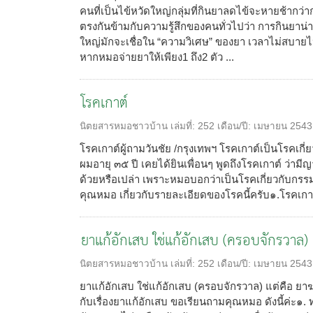
คนที่เป็นไข้หวัดใหญ่กลุ่มที่กินยาลดไข้จะหายช้ากว่ากล
ตรงกันข้ามกับความรู้สึกของคนทั่วไปว่า การกินยาน่า
ใหญ่มักจะเชื่อใน “ความวิเศษ” ของยา เวลาไม่สบา
หากหมอจ่ายยาให้เพียง1 ถึง2 ตัว ...
โรคเกาต์
นิตยสารหมอชาวบ้าน
เล่มที่:
252
เดือน/ปี:
เมษายน 2543
โรคเกาต์ผู้ถามวันชัย /กรุงเทพฯ โรคเกาต์เป็นโรคเกี
ผมอายุ ๓๕ ปี เคยได้ยินเพื่อนๆ พูดถึงโรคเกาต์ ว่ามีญาต
ด้วยหรือเปล่า เพราะหมอบอกว่าเป็นโรคเกี่ยวกับกร
คุณหมอ เกี่ยวกับรายละเอียดของโรคนี้ครับ๑.โรคเกาต
ยาแก้อักเสบ ใช่แก้อักเสบ (ครอบจักรวาล) แต
นิตยสารหมอชาวบ้าน
เล่มที่:
252
เดือน/ปี:
เมษายน 2543
ยาแก้อักเสบ ใช่แก้อักเสบ (ครอบจักรวาล) แต่คือ ยาฆ่าเ
กับเรื่องยาแก้อักเสบ ขอเรียนถามคุณหมอ ดังนี้ค่ะ๑.