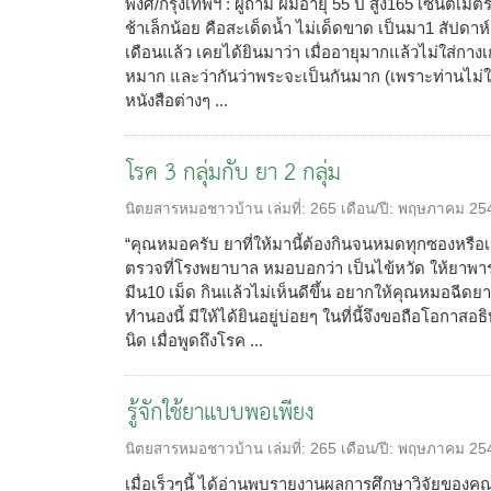
พงศ์/กรุงเทพฯ : ผู้ถาม ผมอายุ 55 ปี สูง165 เซนติเมตร
ช้าเล็กน้อย คือสะเด็ดน้ำ ไม่เด็ดขาด เป็นมา1 สัปดาห
เดือนแล้ว เคยได้ยินมาว่า เมื่ออายุมากแล้วไม่ใส่กาง
หมาก และว่ากันว่าพระจะเป็นกันมาก (เพราะท่านไม
หนังสือต่างๆ ...
โรค 3 กลุ่มกับ ยา 2 กลุ่ม
นิตยสารหมอชาวบ้าน
เล่มที่:
265
เดือน/ปี:
พฤษภาคม 25
“คุณหมอครับ ยาที่ให้มานี้ต้องกินจนหมดทุกซองหรือเป
ตรวจที่โรงพยาบาล หมอบอกว่า เป็นไข้หวัด ให้ยาพา
มีน10 เม็ด กินแล้วไม่เห็นดีขึ้น อยากให้คุณหมอฉี
ทำนองนี้ มีให้ได้ยินอยู่บ่อยๆ ในที่นี้จึงขอถือโอก
นิด เมื่อพูดถึงโรค ...
รู้จักใช้ยาแบบพอเพียง
นิตยสารหมอชาวบ้าน
เล่มที่:
265
เดือน/ปี:
พฤษภาคม 25
เมื่อเร็วๆนี้ ได้อ่านพบรายงานผลการศึกษาวิจัยของคณ