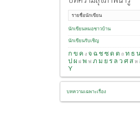
บทความสุขภาพน่ารู้
รายชื่อนักเขียน
นักเขียนหมอชาวบ้าน
นักเขียนรับเชิญ
ก
ข
ค
จ
ฉ
ช
ซ
ด
ต
ท
ธ
ง
ถ
ป
ผ
พ
ภ
ม
ย
ร
ล
ว
ศ
ส
ฝ
ฟ
ห
Y
บทความเฉพาะเรื่อง