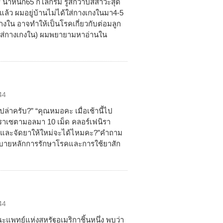
 น้ำหนัก65 กิโลกรัม รู้สึกว่าปัสสาวะสุด
์แล้ว ผมอยู่บ้านไม่ได้ใส่กางเกงในมา4-5
เกงใน อาจทำให้เป็นโรคเกี่ยวกับต่อมลูก
่ใส่กางเกงใน) ผมพยายามหาอ่านใน
44
ล่าครับ?” “คุณหมอคะ เมื่อเช้านี้ไป
ราเซตามอลมา 10 เม็ด คลอร์เฟนิรา
ดยาและจัดยาให้ใหม่จะได้ไหมคะ?”คำถาม
าสอธิบายหลักการรักษาโรคและการใช้ยาสัก
44
ะแพทย์แห่งสหรัฐอเมริกาชิ้นหนึ่ง พบว่า