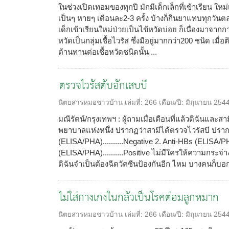
ในช่วงเปิดเทอมของทุกปี มักมีเด็กเล็กที่เข้าเรียน ใหม
เป็นๆ หายๆ เดือนละ2-3 ครั้ง บ้างก็กินยาแทบทุกวันตลอ
เด็กเข้าเรียนใหม่ป่วยเป็นไข้หวัดบ่อย ก็เนื่องมาจากกา
หวัดเป็นกลุ่มเชื้อไวรัส ซึ่งมีอยู่มากกว่า200 ชนิด เมื่อ
ต้านทานต่อเชื้อหวัดชนิดนั้น ...
ตรวจไวรัสตับอักเสบบี
นิตยสารหมอชาวบ้าน
เล่มที่:
266
เดือน/ปี:
มิถุนายน 254
มณีรัตน์/กรุงเทพฯ : ผู้ถามเมื่อเดือนที่แล้วดิฉันและ
พยาบาลแห่งหนึ่ง ปรากฏว่าสามีได้ตรวจไวรัสบี ปรากฏ
(ELISA/PHA)..........Negative 2. Anti-HBs (ELISA/PHA
(ELISA/PHA)..........Positive ไม่มีใครให้ความกระจ่
ดิฉันจำเป็นต้องฉีดวัคซีนป้องกันอีก ไหม บางคนก็บอ
ไม่ใส่กางเกงในกลัวเป็นโรคต่อมลูกหมาก
นิตยสารหมอชาวบ้าน
เล่มที่:
266
เดือน/ปี:
มิถุนายน 254