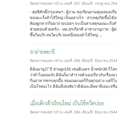
นิตยสารหมอชาวบ้าน
เล่มที่:
267
เดือน/ปี:
กรกฎาคม 25
- สุทธิศักดิ์/กรุงเทพฯ : ผู้ถาม ขอเรียนถามคุณหมอเกี
ของมะเร็งลำไส้ใหญ่ เป็นอย่างไร - สาเหตุเกิดขึ้นได้อย่
ท้องผูกหากกินยาถ่ายบ่อยๆ จะเป็นสาเหตุของมะเร็
ช่วยตอบด้วยครับ - นพ.สุรเกียรติ อาชานานุภาพ : ผู้ต
ขึ้นในบริเวณใดบริเวณหนึ่งของลำไส้ใหญ่ ...
ยาถ่ายพยาธิ
นิตยสารหมอชาวบ้าน
เล่มที่:
266
เดือน/ปี:
มิถุนายน 254
ดิฉันอายุ27 ปี ส่วนสูง155 เซนติเมตร น้ำหนัก38 กิโลกร
ว่าทำไมผอมจัง ดิฉันก็มาสำรวจตัวเองเกี่ยวกับเรื่อง
กินอาหารครบทุกมื้อ ขนมนมเนยก็กินทุกอย่าง แต่ก็ไม
เป็นโรคอะไร ดิฉันจึงสงสัยว่าดิฉันจะมีพยาธิเยอะหรือเ
เมื่อเด็กเข้าเรียนใหม่ เป็นไข้หวัดบ่อย
นิตยสารหมอชาวบ้าน
เล่มที่:
266
เดือน/ปี:
มิถุนายน 254