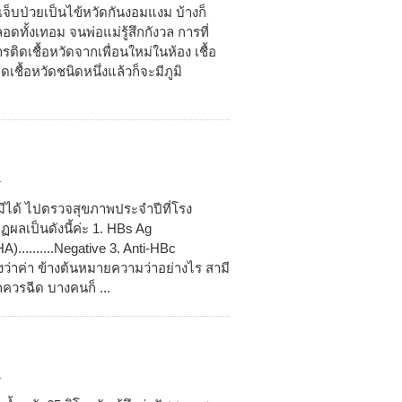
่เจ็บป่วยเป็นไข้หวัดกันงอมแงม บ้างก็
ดทั้งเทอม จนพ่อแม่รู้สึกกังวล การที่
รติดเชื้อหวัดจากเพื่อนใหม่ในห้อง เชื้อ
ติดเชื้อหวัดชนิดหนึ่งแล้วก็จะมีภูมิ
4
สามีได้ ไปตรวจสุขภาพประจำปีที่โรง
ผลเป็นดังนี้ค่ะ 1. HBs Ag
)..........Negative 3. Anti-HBc
างว่าค่า ข้างต้นหมายความว่าอย่างไร สามี
กควรฉีด บางคนก็ ...
4