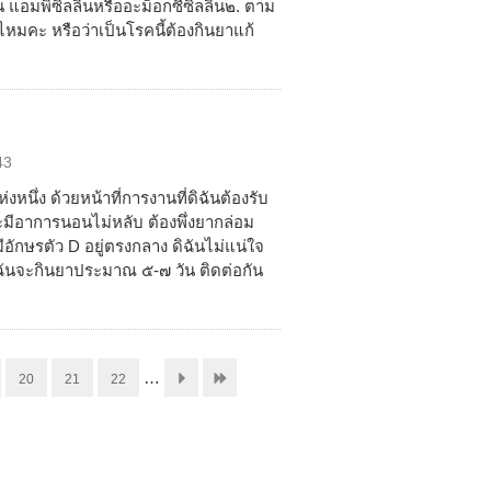
่น แอมพิซิลลินหรืออะม็อกซีซิลลิน๒. ตาม
หมคะ หรือว่าเป็นโรคนี้ต้องกินยาแก้
43
ึ่ง ด้วยหน้าที่การงานที่ดิฉันต้องรับ
จะมีอาการนอนไม่หลับ ต้องพึ่งยากล่อม
มีอักษรตัว D อยู่ตรงกลาง ดิฉันไม่แน่ใจ
ิฉันจะกินยาประมาณ ๕-๗ วัน ติดต่อกัน
…
20
21
22