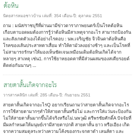
ต้อหิน
นิตยสารหมอชาวบ้าน
เล่มที่:
354
เดือน-ปี:
ตุลาคม 2551
ถาม : มนัส/ราชบุรีที่ผ่านมามีข่าวดาราภาพยนตร์เป็นโรคต้อหิน
เกือบตาบอดผมต้องการรู้ว่าต้อหินมีสาเหตุจากอะไร สามารถป้องกัน
และสังเกตตัวเองได้อย่างไรตอบ : นพ.เจริญชัย จิวจินดาต้อหินคือ
โรคของเส้นประสาทตาเสื่อม ทำให้ตามัวลงอย่างช้าๆ และเป็นโรคที่
ไม่สามารถรักษาให้มองเห็นชัดเจนเหมือนเดิมต้อหินเกิดได้จาก
หลายๆ สาเหตุ เช่น1. การใช้ยาหยอดตาที่มีส่วนผสมของสเตียรอยด์
ติดต่อกันนานๆ ...
สายตาสั้นเกิดจากอะไร
วารสารคลินิก
เล่มที่:
285
เดือน-ปี:
กันยายน 2551
สายตาสั้นเกิดจากอะไรQ อยากเรียนถามว่าสายตาสั้นเกิดจากอะไร
การใช้สายตามากๆทำให้สายตาสั้นหรือไม่ และการใส่แว่นจะป้องกัน
ไม่ให้สายตาสั้นมากขึ้นได้จริงหรือไม่.นพวุฒิ ตรีพรชัยศักดิ์A ปัจจัยที่
มีผลกำหนดให้มนุษย์เรามีสายตาปกติ สายตาสั้น ยาว หรือเอียง เกิด
จากความสมดุลระหว่างความโค้งของกระจกตาดำ เลนส์ตา และ