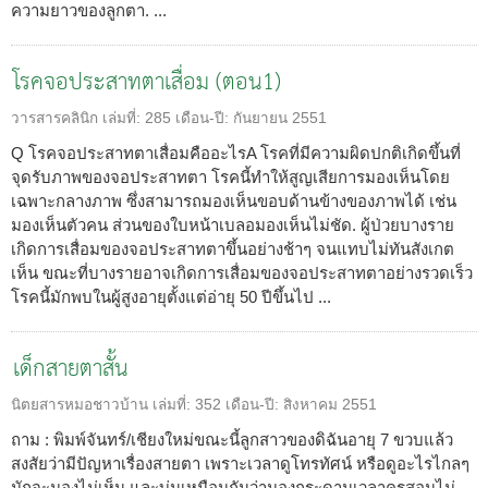
ความยาวของลูกตา. ...
โรคจอประสาทตาเสื่อม (ตอน1)
วารสารคลินิก
เล่มที่:
285
เดือน-ปี:
กันยายน 2551
Q โรคจอประสาทตาเสื่อมคืออะไรA โรคที่มีความผิดปกติเกิดขึ้นที่
จุดรับภาพของจอประสาทตา โรคนี้ทำให้สูญเสียการมองเห็นโดย
เฉพาะกลางภาพ ซึ่งสามารถมองเห็นขอบด้านข้างของภาพได้ เช่น
มองเห็นตัวคน ส่วนของใบหน้าเบลอมองเห็นไม่ชัด. ผู้ป่วยบางราย
เกิดการเสื่อมของจอประสาทตาขึ้นอย่างช้าๆ จนแทบไม่ทันสังเกต
เห็น ขณะที่บางรายอาจเกิดการเสื่อมของจอประสาทตาอย่างรวดเร็ว
โรคนี้มักพบในผู้สูงอายุตั้งแต่อ่ายุ 50 ปีขึ้นไป ...
เด็กสายตาสั้น
นิตยสารหมอชาวบ้าน
เล่มที่:
352
เดือน-ปี:
สิงหาคม 2551
ถาม : พิมพ์จันทร์/เชียงใหม่ขณะนี้ลูกสาวของดิฉันอายุ 7 ขวบแล้ว
สงสัยว่ามีปัญหาเรื่องสายตา เพราะเวลาดูโทรทัศน์ หรือดูอะไรไกลๆ
มักจะมองไม่เห็น และบ่นเหมือนกันว่ามองกระดานเวลาครูสอนไม่