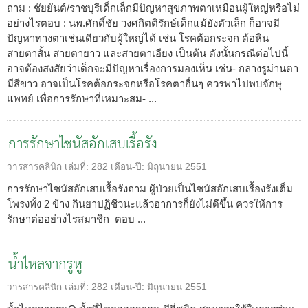
ถาม : ชัยยันต์/ราชบุรีเด็กเล็กมีปัญหาสุขภาพตาเหมือนผู้ใหญ่หรือไม่
อย่างไรตอบ : นพ.ศักดิ์ชัย วงศกิตติรักษ์เด็กแม้ยังตัวเล็ก ก็อาจมี
ปัญหาทางตาเช่นเดียวกับผู้ใหญ่ได้ เช่น โรคต้อกระจก ต้อหิน
สายตาสั้น สายตายาว และสายตาเอียง เป็นต้น ดังนั้นกรณีต่อไปนี้
อาจต้องสงสัยว่าเด็กจะมีปัญหาเรื่องการมองเห็น เช่น- กลางรูม่านตา
มีสีขาว อาจเป็นโรคต้อกระจกหรือโรคตาอื่นๆ ควรพาไปพบจักษุ
แพทย์ เพื่อการรักษาที่เหมาะสม- ...
การรักษาไซนัสอักเสบเรื้อรัง
วารสารคลินิก
เล่มที่:
282
เดือน-ปี:
มิถุนายน 2551
การรักษาไซนัสอักเสบเรื้อรังถาม ผู้ป่วยเป็นไซนัสอักเสบเรื้องรังเต็ม
โพรงทั้ง 2 ข้าง กินยาปฏิชีวนะแล้วอาการก็ยังไม่ดีขึ้น ควรให้การ
รักษาต่ออย่างไรสมาชิก ตอบ ...
น้ำไหลจากรูหู
วารสารคลินิก
เล่มที่:
282
เดือน-ปี:
มิถุนายน 2551