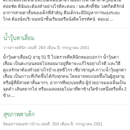
ค่อยชัด ดิฉันจะต้องทำอย่างไรดีคะตอบ : นพ.ศักดิ์ชัย วงศกิตติรักษ์
อาการสายตาสั้นของเด็กที่สำคัญ คือเด็กจะมีปัญหาการมองระยะ
ไกล ต้องนั่งบริเวณหน้าชั้นเรียนหรือนั่งติดโทรทัศน์ พ่อแม่ ...
น้ำวุ้นตาเสื่อม
วารสารคลินิก
เล่มที่:
283
เดือน-ปี:
กรกฎาคม 2551
น้ำวุ้นตาเสื่อมQ อายุ 51 ปี ไปตรวจที่คลินิกหมอบอกว่า น้ำวุ้นตา
เสื่อม เป็นตะกอนลอยไปลอยมาอยู่ที่ตาจะแก้ไขอย่างไรดี และวิธี
ดูแลรักษาต้องทำอย่างไรบ้าง.สุทธิไกร เชี่ยวชาญA ภาวะน้ำวุ้นลูกตา
เสื่อม เป็นภาวะที่เกิดขึ้นได้กับทุกคน โดยอาจพบบ่อยขึ้นในผู้สูงอายุ
หรือผู้ที่มีสายตาสั้นมากๆ. อาการที่พบบ่อยคือ ผู้ป่วยอาจมองเห็นเป็น
จุดดำ เส้นหยากไย่ หรือแมลงลอยไปมาที่ตาข้างใดข้างหนึ่งหรือทั้ง 2
ข้าง ...
สุขภาพตาเด็ก
นิตยสารหมอชาวบ้าน
เล่มที่:
350
เดือน-ปี:
กรกฎาคม 2551