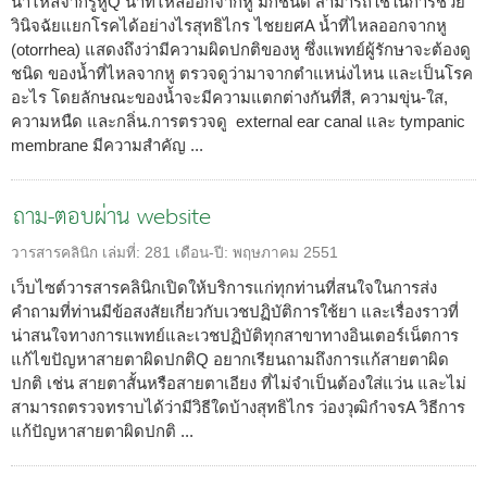
น้ำไหลจากรูหูQ น้ำที่ไหลออกจากหู มีกี่ชนิด สามารถใช้ในการช่วย
วินิจฉัยแยกโรคได้อย่างไรสุทธิไกร ไชยยศA น้ำที่ไหลออกจากหู
(otorrhea) แสดงถึงว่ามีความผิดปกติของหู ซึ่งแพทย์ผู้รักษาจะต้องดู
ชนิด ของน้ำที่ไหลจากหู ตรวจดูว่ามาจากตำแหน่งไหน และเป็นโรค
อะไร โดยลักษณะของน้ำจะมีความแตกต่างกันที่สี, ความขุ่น-ใส,
ความหนืด และกลิ่น.การตรวจดู external ear canal และ tympanic
membrane มีความสำคัญ ...
ถาม-ตอบผ่าน website
วารสารคลินิก
เล่มที่:
281
เดือน-ปี:
พฤษภาคม 2551
เว็บไซต์วารสารคลินิกเปิดให้บริการแก่ทุกท่านที่สนใจในการส่ง
คำถามที่ท่านมีข้อสงสัยเกี่ยวกับเวชปฏิบัติการใช้ยา และเรื่องราวที่
น่าสนใจทางการแพทย์และเวชปฏิบัติทุกสาขาทางอินเตอร์เน็ตการ
แก้ไขปัญหาสายตาผิดปกติQ อยากเรียนถามถึงการแก้สายตาผิด
ปกติ เช่น สายตาสั้นหรือสายตาเอียง ที่ไม่จำเป็นต้องใส่แว่น และไม่
สามารถตรวจทราบได้ว่ามีวิธีใดบ้างสุทธิไกร ว่องวุฒิกำจรA วิธีการ
แก้ปัญหาสายตาผิดปกติ ...