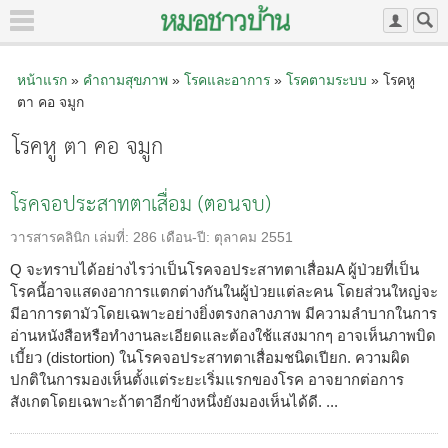
หน้าแรก
»
คำถามสุขภาพ
»
โรคและอาการ
»
โรคตามระบบ
» โรคหู
ตา คอ จมูก
โรคหู ตา คอ จมูก
โรคจอประสาทตาเสื่อม (ตอนจบ)
วารสารคลินิก
เล่มที่:
286
เดือน-ปี:
ตุลาคม 2551
Q จะทราบได้อย่างไรว่าเป็นโรคจอประสาทตาเสื่อมA ผู้ป่วยที่เป็น
โรคนี้อาจแสดงอาการแตกต่างกันในผู้ป่วยแต่ละคน โดยส่วนใหญ่จะ
มีอาการตามัวโดยเฉพาะอย่างยิ่งตรงกลางภาพ มีความลำบากในการ
อ่านหนังสือหรือทำงานละเอียดและต้องใช้แสงมากๆ อาจเห็นภาพบิด
เบี้ยว (distortion) ในโรคจอประสาทตาเสื่อมชนิดเปียก. ความผิด
ปกติในการมองเห็นตั้งแต่ระยะเริ่มแรกของโรค อาจยากต่อการ
สังเกตโดยเฉพาะถ้าตาอีกข้างหนึ่งยังมองเห็นได้ดี. ...