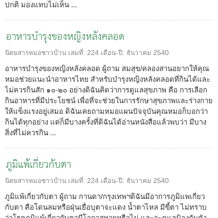
ปกติ มองแทบไม่เห็น ...
อาหารบำรุงของหญิงหลังคลอด
นิตยสารหมอชาวบ้าน
เล่มที่:
224
เดือน-ปี:
ธันวาคม 2540
อาหารบำรุงของหญิงหลังคลอด ผู้ถาม สมสุข/คลองสานอยากให้คุณ
หมอช่วยแนะนำอาหารไทย สำหรับบำรุงหญิงหลังคลอดที่กินได้และ
ไม่ควรกินสัก ๑๐-๒๐ อย่างดิฉันคิดว่าการดูแลสุขภาพ คือ การเลือก
กินอาหารที่มีประโยชน์ เพื่อที่จะช่วยในการรักษาสุขภาพและร่างกาย
ให้แข็งแรงอยู่เสมอ ดิฉันเคยถามหมอแผนปัจจุบันคุณหมอก็บอกว่า
กินได้ทุกอย่าง แต่ก็มีบางครั้งที่ดิฉันได้อ่านหนังสือแล้วพบว่า มีบาง
สิ่งที่ไม่ควรกิน ...
ภูมิแพ้เกี่ยวกับตา
นิตยสารหมอชาวบ้าน
เล่มที่:
224
เดือน-ปี:
ธันวาคม 2540
ภูมิแพ้เกี่ยวกับตา ผู้ถาม กานดา/กรุงเทพฯดิฉันมีอาการภูมิแพเกี่ยว
กับตา คือโดนลมหรือฝุ่นเยื่อบุตาจะแดง น้ำตาไหล มีขี้ตา ไม่ทราบ
ว่าโรคภูมิแพ้เกี่ยวกับตามีโอกาสหายหรือไม่ และจะดูแลป้องกันตัว