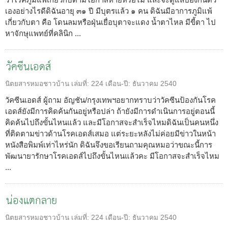
เองอย่างไรดีดิฉันอายุ ๓๑ ปี มีบุตรแล้ว ๑ คน ดิฉันมีอาการภูมิแพ้
เกี่ยวกับตา คือ โดนลมหรือฝุ่นเยื่อบุตาจะแดง น้ำตาไหล มีขี้ตา ไป
หาจักษุแพทย์ที่คลินิก ...
วัคซีนเอดส์
นิตยสารหมอชาวบ้าน
เล่มที่:
224
เดือน-ปี:
ธันวาคม 2540
วัคซีนเอดส์ ผู้ถาม อัญชัน/กรุงเทพฯอยากทราบว่าวัคซีนป้องกันโรค
เอดส์ยังมีการคิดค้นกันอยู่หรือปล่า ถ้ายังมีการดำเนินการอยู่ตอนนี้
คิดค้นไปถึงขั้นไหนแล้ว และมีโอกาสจะสำเร็จไหมดิฉันเป็นคนหนึ่ง
ที่ติดตามข่าวด้านโรคเอดส์เสมอ แต่ระยะหลังไม่ค่อยมีข่าวในหน้า
หนังสือพิมพ์เท่าไหร่นัก ดิฉันจึงขอเรียนถามคุณหมอว่าขณะนี้การ
พัฒนายารักษาโรคเอดส์ไปถึงขั้นไหนแล้วคะ มีโอกาสจะสำเร็จไหม
...
น่องแตกลาย
นิตยสารหมอชาวบ้าน
เล่มที่:
224
เดือน-ปี:
ธันวาคม 2540