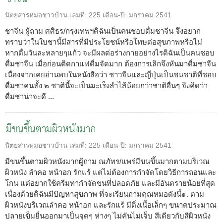
นิตยสารหมอชาวบ้าน
เล่มที่:
225
เดือน-ปี:
มกราคม 2541
ชาจีน ผู้ถาม ศศิธร/กรุงเทพฯดิฉันเป็นคนชอบดื่มชาจีน จึงอยาก
ทราบว่าในใบชานี้มีสารที่มีประโยชน์หรือโทษต่อสุขภาพหรือไม่
หากดื่มวันละหลายๆแก้ว จะมีผลต่อร่างกายอย่างไรดิฉันเป็นคนชอบ
ดื่มชาจีน เมื่อก่อนติดกาแฟดื่มจัดมาก ต้องการเลิกจึงหันมาดื่มชาจีน
เนื่องจากเคยอ่านพบในหนังสือว่า ชาวจีนและญี่ปุ่นเป็นชนชาติที่ชอบ
ดื่มชาคนทั้ง ๒ ชาตินี้จะเป็นมะเร็งลำไส้น้อยกว่าชาติอื่นๆ จึงคิดว่า
ดื่มชาน่าจะดี ...
มีขนขึ้นตามผิวหนังมาก
นิตยสารหมอชาวบ้าน
เล่มที่:
225
เดือน-ปี:
มกราคม 2541
มีขนขึ้นตามผิวหนังมากผู้ถาม ณภัทร/แพร่มีขนขึ้นมากตามบริเวณ
ผิวหนัง ลำคอ หน้าอก รักแร้ แต่ไม่ต้องการกำจัดโดยวิธีการถอนและ
โกน แต่อยากใช้ครีมทากำจัดขนที่ปลอดภัย และมีอันตรายน้อยที่สุด
เนื่องด้วยดิฉันมีปัญหาสุขภาพ ที่จะเรียนถามคุณหมอดังนี้๑. ตาม
ผิวหนังบริเวณลำคอ หน้าอก และรักแร้ มีติ่งเนื้อเล็กๆ ขนาดประมาณ
ปลายเข็มยื่นออกมาเป็นจุดๆ ห่างๆ ไม่คันไม่เจ็บ สีเดียวกับสีผิวหนัง