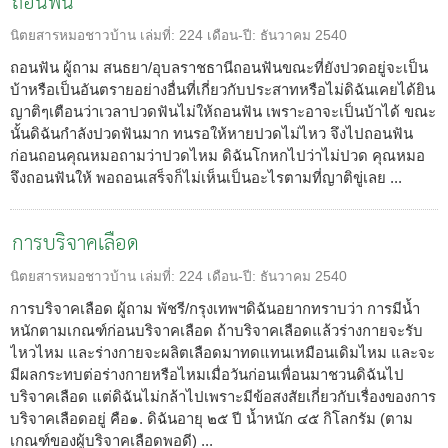
ถอนฟัน
นิตยสารหมอชาวบ้าน
เล่มที่:
224
เดือน-ปี:
ธันวาคม 2540
ถอนฟัน ผู้ถาม สนธยา/อุบลราชธานีถอนฟันขณะที่ยังปวดอยู่จะเป็น
บ้าหรือเป็นอันตรายอย่างอื่นที่เกี่ยวกับประสาทหรือไม่ดิฉันเคยได้ยิน
ญาติๆเตือนว่าเวลาปวดฟันไม่ให้ถอนฟัน เพราะอาจะเป็นบ้าได้ ขณะ
นั้นดิฉันกำลังปวดฟันมาก ทนรอให้หายปวดไม่ไหว จึงไปถอนฟัน
ก่อนถอนคุณหมอถามว่าปวดไหม ดิฉันโกหกไปว่าไม่ปวด คุณหมอ
จึงถอนฟันให้ พอถอนเสร็จก็ไม่เห็นเป็นอะไรตามที่ญาติขู่เลย ...
การบริจาคเลือด
นิตยสารหมอชาวบ้าน
เล่มที่:
224
เดือน-ปี:
ธันวาคม 2540
การบริจาคเลือด ผู้ถาม พัชรี/กรุงเทพฯดิฉันอยากทราบว่า การมีน้ำ
หนักตามเกณฑ์ก่อนบริจาคเลือด ถ้าบริจาคเลือดแล้วร่างกายจะรับ
ไหวไหม และร่างกายจะผลิตเลือดมาทดแทนเหมือนเดิมไหม และจะ
มีผลกระทบต่อร่างกายหรือไหมเมื่อวันก่อนเพื่อนมาชวนดิฉันไป
บริจาคเลือด แต่ดิฉันไม่กล้าไปเพราะมีข้อสงสัยเกี่ยวกับเรื่องของการ
บริจาคเลือดอยู่ คือ๑. ดิฉันอายุ ๒๕ ปี น้ำหนัก ๔๕ กิโลกรัม (ตาม
เกณฑ์ของผู้บริจาคเลือดพอดี) ...