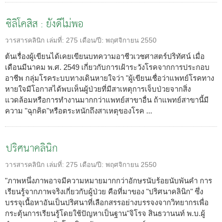
ซิลิโคสิส : ยังดีไม่พอ
วารสารคลินิก
เล่มที่:
275
เดือน/ปี:
พฤศจิกายน 2550
ต้นเรื่องผู้เขียนได้เคยเขียนบทความอาชีวเวชศาสตร์ปริทัศน์ เมื่อ
เดือนมีนาคม พ.ศ. 2549 เกี่ยวกับการเฝ้าระวังโรคจากการประกอบ
อาชีพ กลุ่มโรคระบบทางเดินหายใจว่า "ผู้เขียนเชื่อว่าแพทย์โรคทาง
หายใจมีโอกาสได้พบเห็นผู้ป่วยที่มีสาเหตุการเจ็บป่วยจากสิ่ง
แวดล้อมหรือการทำงานมากกว่าแพทย์สาขาอื่น ถ้าแพทย์สาขานี้มี
ความ "ฉุกคิด"หรือตระหนักถึงสาเหตุของโรค ...
ปริศนาคลินิก
วารสารคลินิก
เล่มที่:
275
เดือน/ปี:
พฤศจิกายน 2550
"ภาพหนึ่งภาพอาจมีความหมายมากกว่าอักษรนับร้อยนับพันคำ การ
เรียนรู้จากภาพจริงเกี่ยวกับผู้ป่วย คือที่มาของ "ปริศนาคลินิก" ซึ่ง
บรรจุเนื้อหาอันเป็นปริศนาที่เลือกสรรอย่างบรรจงจากวิทยากรเพื่อ
กระตุ้นการเรียนรู้โดยใช้ปัญหาเป็นฐาน"จิโรจ สินธวานนท์ พ.บ.ผู้