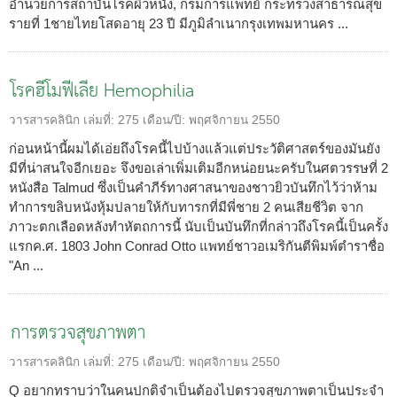
อำนวยการสถาบันโรคผิวหนัง, กรมการแพทย์ กระทรวงสาธารณสุข
รายที่ 1ชายไทยโสดอายุ 23 ปี มีภูมิลำเนากรุงเทพมหานคร ...
โรคฮีโมฟีเลีย Hemophilia
วารสารคลินิก
เล่มที่:
275
เดือน/ปี:
พฤศจิกายน 2550
ก่อนหน้านี้ผมได้เอ่ยถึงโรคนี้ไปบ้างแล้วแต่ประวัติศาสตร์ของมันยัง
มีที่น่าสนใจอีกเยอะ จึงขอเล่าเพิ่มเติมอีกหน่อยนะครับในศตวรรษที่ 2
หนังสือ Talmud ซึ่งเป็นคำภีร์ทางศาสนาของชาวยิวบันทึกไว้ว่าห้าม
ทำการขลิบหนังหุ้มปลายให้กับทารกที่มีพี่ชาย 2 คนเสียชีวิต จาก
ภาวะตกเลือดหลังทำหัตถการนี้ นับเป็นบันทึกที่กล่าวถึงโรคนี้เป็นครั้ง
แรกค.ศ. 1803 John Conrad Otto แพทย์ชาวอเมริกันตีพิมพ์ตำราชื่อ
"An ...
การตรวจสุขภาพตา
วารสารคลินิก
เล่มที่:
275
เดือน/ปี:
พฤศจิกายน 2550
Q อยากทราบว่าในคนปกติจำเป็นต้องไปตรวจสุขภาพตาเป็นประจำ