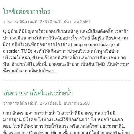
โรคข้อต่อขากรรไกร
วารสารคลินิก
เล่มที่:
276
เดือน/ปี:
ธันวาคม 2550
Q ผู้ป่วยที่มีปัญหาเรื่องปวดบริเวณหน้าหู และมีเสียงดังคลิ๊ก เวลาอ้า
ปาก จะมีแนวทางให้การวินิจฉัยอย่างไรวรวิทย์ อึ้งภูริเสถียรA ความ
ผิดปกติบริเวณข้อต่อขากรรไกรล่าง (temporomandibular joint
disorder, TMD) จะทำให้เกิดอาการปวดบริเวณหน้าหู หรือปวด
บริเวณใบหน้า, ศีรษะ อ้าปากมีเสียงคลิ๊ก และอาการอื่นๆ เช่น ปวด
ฟัน, อ้าปากได้ไม่เต็มที่, ปวดขณะอ้าปาก เป็นต้น.TMD เป็นคำรวมๆ
ซึ่งรวมถึงความผิดปกติของ ...
อันตรายจากโรคในสระว่ายน้ำ
วารสารคลินิก
เล่มที่:
276
เดือน/ปี:
ธันวาคม 2550
ถาม อันตรายจากการว่ายน้ำในสระน้ำที่มีมาตรฐานและไม่มี
มาตรฐาน มีโรคอะไรบ้าง และมีวิธีป้องกันอย่างไร.หมอบ้านนอก
ตอบ โรคที่เกิดจาการว่ายน้ำในสระ หรือแหล่งน้ำตามธรรมชาติ1.
ท้องร่วงจาก : Cryptosporidium เชื้อตายยากแม้ใส่น้ำยาคลอรีน ก็อยู่