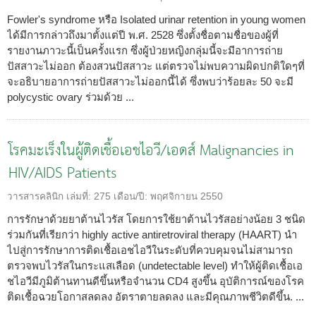
Fowler's syndrome หรือ Isolated urinar retention in young women
ได้มีการกล่าวถึงมาตั้งแต่ปี พ.ศ. 2528 ซึ่งตั้งชื่อตามชื่อของผู้ที่
รายงานภาวะนี้เป็นครั้งแรก ซึ่งผู้ป่วยหญิงกลุ่มนี้จะมีอาการถ่าย
ปัสสาวะไม่ออก ต้องสวนปัสสาวะ แต่ตรวจไม่พบความผิดปกติใดๆที่
จะอธิบายอาการถ่ายปัสสาวะไม่ออกนี้ได้ ซึ่งพบว่าร้อยละ 50 จะมี
polycystic ovary ร่วมด้วย ...
โรคมะเร็งในผู้ติดเชื้อเอชไอวี/เอดส์ Malignancies in
HIV/AIDS Patients
วารสารคลินิก
เล่มที่:
275
เดือน/ปี:
พฤศจิกายน 2550
การรักษาด้วยยาต้านไวรัส โดยการใช้ยาต้านไวรัสอย่างน้อย 3 ชนิด
ร่วมกันที่เรียกว่า highly active antiretroviral therapy (HAART) นำ
ไปสู่การรักษาการติดเชื้อเอชไอวีในระดับที่ควบคุมจนไม่สามารถ
ตรวจพบไวรัสในกระแสเลือด (undetectable level) ทำให้ผู้ติดเชื้อเอ
ชไอวีมีภูมิต้านทานดีขึ้นหรือจำนวน CD4 สูงขึ้น อุบัติการณ์ของโรค
ติดเชื้อฉวยโอกาสลดลง อัตราตายลดลง และมีคุณภาพชีวิตดีขึ้น. ...