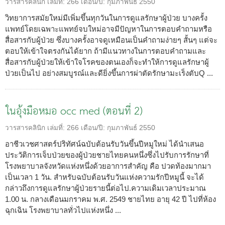
วารสารคลินิก
เล่มที่:
266
เดือน/ปี:
กุมภาพันธ์ 2550
วิทยาการสมัยใหม่มีเพิ่มขึ้นทุกวันในการดูแลรักษาผู้ป่วย บางครั้ง
แพทย์โดยเฉพาะแพทย์จบใหม่อาจมีปัญหาในการตอบคำถามหรือ
สื่อสารกับผู้ป่วย ซึ่งบางครั้งอาจดูเหมือนเป็นคำถามง่ายๆ สั้นๆ แต่จะ
ตอบให้เข้าใจตรงกันได้ยาก ถ้ามีแนวทางในการตอบคำถามและ
สื่อสารกับผู้ป่วยให้เข้าใจโรคของตนเองก็จะทำให้การดูแลรักษาผู้
ป่วยเป็นไป อย่างสมบูรณ์และดียิ่งขึ้นการผ่าตัดรักษามะเร็งตับQ ...
ในอุ้งมือหมอ occ med (ตอนที่ 2)
วารสารคลินิก
เล่มที่:
266
เดือน/ปี:
กุมภาพันธ์ 2550
อาชีวเวชศาสตร์ปริทัศน์ฉบับต้อนรับวันขึ้นปีหมูใหม่ ได้นำเสนอ
ประวัติการเจ็บป่วยของผู้ป่วยชายไทยคนหนึ่งซึ่งไปรับการรักษาที่
โรงพยาบาลจังหวัดแห่งหนึ่งด้วยอาการสำคัญ คือ ปวดท้องมากมา
เป็นเวลา 1 วัน. สำหรับฉบับต้อนรับวันแห่งความรักปีหมูนี้ จะได้
กล่าวถึงการดูแลรักษาผู้ป่วยรายนี้ต่อไป.ความเดิมเวลาประมาณ
1.00 น. กลางเดือนมกราคม พ.ศ. 2549 ชายไทย อายุ 42 ปี ไปที่ห้อง
ฉุกเฉิน โรงพยาบาลทั่วไปแห่งหนึ่ง ...