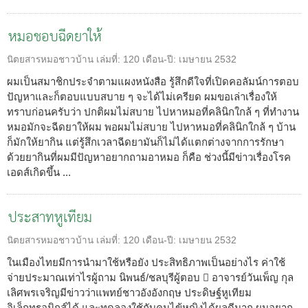
หมอชอบฉีดยาให้
นิตยสารหมอชาวบ้าน
เล่มที่:
120
เดือน-ปี:
เมษายน 2532
ผมเป็นสมาชิกประจำตามแผงหนังสือ รู้สึกดีใจที่เปิดคอลัมน์การตอบ
ปัญหาและก็ตอบแบบสบาย ๆ จะได้ไม่เครียด ผมขอเล่าเรื่องให้
ทราบก่อนครับว่า ปกติผมไม่สบาย ไปหาหมอที่คลินิกใกล้ ๆ ที่ทำงาน
หมอมักจะฉีดยาให้ผม พอผมไม่สบาย ไปหาหมอที่คลินิกใกล้ ๆ บ้าน
ก็มักให้ยากิน แต่รู้สึกเวลาฉีดยามันก็ไม่ได้แตกต่างจากการรักษา
ด้วยยากินที่ผมมีปัญหาอยากถามอาหมอ ก็คือ ช่วงนี้มีข่าวเรื่องโรค
เอดส์เกิดขึ้น ...
ประสาทหูเทียม
นิตยสารหมอชาวบ้าน
เล่มที่:
120
เดือน-ปี:
เมษายน 2532
ในเมืองไทยมีการนำมาใช้หรือยัง ประสิทธิภาพเป็นอย่างไร ค่าใช้
จ่ายประมาณเท่าไรผู้ถาม นิพนธ์/ชลบุรีผู้ตอบ  อาจารย์วันเพ็ญ กุล
เลิศพรเจริญมีข่าวว่าแพทย์ชาวอังอังกฤษ ประดิษฐ์หูเทียม
อิเล็กทรอนิกส์ได้ และทดลองใช้กับคนไข้หญิงได้ผลดีมาก ผมอยาก