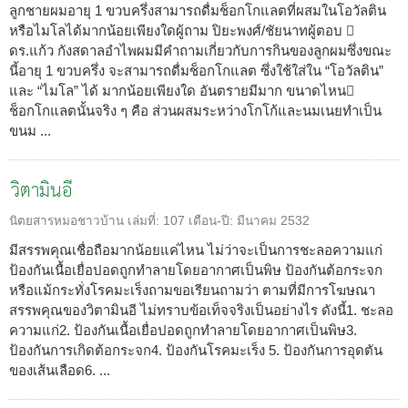
ลูกชายผมอายุ 1 ขวบครึ่งสามารถดื่มช็อกโกแลตที่ผสมในโอวัลติน
หรือไมโลได้มากน้อยเพียงใดผู้ถาม ปิยะพงศ์/ชัยนาทผู้ตอบ 
ดร.แก้ว กังสดาลอำไพผมมีคำถามเกี่ยวกับการกินของลูกผมซึ่งขณะ
นี้อายุ 1 ขวบครึ่ง จะสามารถดื่มช็อกโกแลต ซึ่งใช้ใส่ใน “โอวัลติน”
และ “ไมโล” ได้ มากน้อยเพียงใด อันตรายมีมาก ขนาดไหน
ช็อกโกแลตนั้นจริง ๆ คือ ส่วนผสมระหว่างโกโก้และนมเนยทำเป็น
ขนม ...
วิตามินอี
นิตยสารหมอชาวบ้าน
เล่มที่:
107
เดือน-ปี:
มีนาคม 2532
มีสรรพคุณเชื่อถือมากน้อยแค่ไหน ไม่ว่าจะเป็นการชะลอความแก่
ป้องกันเนื้อเยื่อปอดถูกทำลายโดยอากาศเป็นพิษ ป้องกันต้อกระจก
หรือแม้กระทั่งโรคมะเร็งถามขอเรียนถามว่า ตามที่มีการโฆษณา
สรรพคุณของวิตามินอี ไม่ทราบข้อเท็จจริงเป็นอย่างไร ดังนี้1. ชะลอ
ความแก่2. ป้องกันเนื้อเยื่อปอดถูกทำลายโดยอากาศเป็นพิษ3.
ป้องกันการเกิดต้อกระจก4. ป้องกันโรคมะเร็ง 5. ป้องกันการอุดตัน
ของเส้นเลือด6. ...