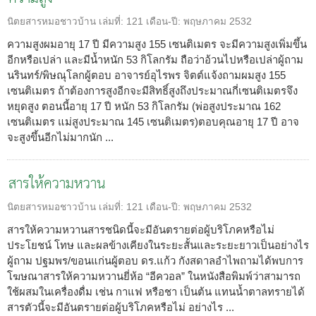
นิตยสารหมอชาวบ้าน
เล่มที่:
121
เดือน-ปี:
พฤษภาคม 2532
ความสูงผมอายุ 17 ปี มีความสูง 155 เซนติเมตร จะมีความสูงเพิ่มขึ้น
อีกหรือเปล่า และมีน้ำหนัก 53 กิโลกรัม ถือว่าอ้วนไปหรือเปล่าผู้ถาม
นรินทร์/พิษณุโลกผู้ตอบ อาจารย์อุไรพร จิตต์แจ้งถามผมสูง 155
เซนติเมตร ถ้าต้องการสูงอีกจะมีสิทธิ์สูงถึงประมาณกี่เซนติเมตรจึง
หยุดสูง ตอนนี้อายุ 17 ปี หนัก 53 กิโลกรัม (พ่อสูงประมาณ 162
เซนติเมตร แม่สูงประมาณ 145 เซนติเมตร)ตอบคุณอายุ 17 ปี อาจ
จะสูงขึ้นอีกไม่มากนัก ...
สารให้ความหวาน
นิตยสารหมอชาวบ้าน
เล่มที่:
121
เดือน-ปี:
พฤษภาคม 2532
สารให้ความหวานสารชนิดนี้จะมีอันตรายต่อผู้บริโภคหรือไม่
ประโยชน์ โทษ และผลข้างเคียงในระยะสั้นและระยะยาวเป็นอย่างไร
ผู้ถาม ปฐมพร/ขอนแก่นผู้ตอบ ดร.แก้ว กังสดาลอำไพถามได้พบการ
โฆษณาสารให้ความหวานยี่ห้อ “อีควอล” ในหนังสือพิมพ์ว่าสามารถ
ใช้ผสมในเครื่องดื่ม เช่น กาแฟ หรือชา เป็นต้น แทนน้ำตาลทรายได้
สารตัวนี้จะมีอันตรายต่อผู้บริโภคหรือไม่ อย่างไร ...