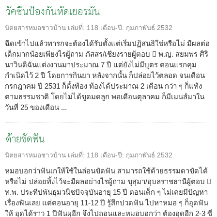
วัคซีนป้องกันหัดเยอรมัน
นิตยสารหมอชาวบ้าน
เล่มที่:
118
เดือน-ปี:
กุมภาพันธ์ 2532
ฉีดเข้าไปแล้วทารกจะต้องได้รับตั้งแต่เริ่มปฏิสนธิใช่หรือไม่ มีผลต่อ
เด็กมากน้อยเพียงไรผู้ถาม ภัสสร/เชียงรายผู้ตอบ  พ.ญ. สยมพร ศิริ
นาวินดิฉันแต่งงานมาประมาณ 7 ปี แต่ยังไม่มีบุตร ตอนแรกคุม
กำเนิดไว้ 2 ปี โดยการกินยา หลังจากนั้น ก็ปล่อยไว้ตลอด จนเดือน
กรกฎาคม ปี 2531 ก็ตั้งท้อง ท้องได้ประมาณ 2 เดือน กว่า ๆ ก็แท้ง
ตามธรรมชาติ โดยไม่ได้ขูดมดลูก พอเดือนตุลาคม ก็มีเมนส์มาใน
วันที่ 25 ของเดือน ...
ด้ายขัดฟัน
นิตยสารหมอชาวบ้าน
เล่มที่:
118
เดือน-ปี:
กุมภาพันธ์ 2532
หมอบอกว่าฟันเกให้ใช้ในล่อนขัดฟัน สามารถใช้ด้ายธรรมดาขัดได้
หรือไม่ ปล่อยทิ้งไว้จะมีผลอย่างไรผู้ถาม ขุสุมา/อุบลราชธานีผู้ตอบ 
ท.พ. ประทีปพันธุมวนิชปัจจุบันอายุ 15 ปี ตอนเด็ก ๆ ไม่เคยมีปัญหา
เรื่องฟันเลย แต่ตอนอายุ 11-12 ปี รู้สึกปวดฟัน ไปหาหมอ ๆ ก็อุดฟัน
ให้ อุดได้ราว 1 ปีฟันผุอีก จึงไปถอนและหมอบอกว่า ต้องอุดอีก 2-3 ซี่