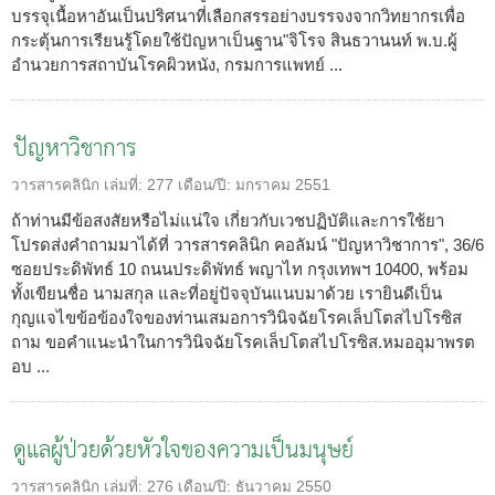
บรรจุเนื้อหาอันเป็นปริศนาที่เลือกสรรอย่างบรรจงจากวิทยากรเพื่อ
กระตุ้นการเรียนรู้โดยใช้ปัญหาเป็นฐาน"จิโรจ สินธวานนท์ พ.บ.ผู้
อำนวยการสถาบันโรคผิวหนัง, กรมการแพทย์ ...
ปัญหาวิชาการ
วารสารคลินิก
เล่มที่:
277
เดือน/ปี:
มกราคม 2551
ถ้าท่านมีข้อสงสัยหรือไม่แน่ใจ เกี่ยวกับเวชปฏิบัติและการใช้ยา
โปรดส่งคำถามมาได้ที่ วารสารคลินิก คอลัมน์ "ปัญหาวิชาการ", 36/6
ซอยประดิพัทธ์ 10 ถนนประดิพัทธ์ พญาไท กรุงเทพฯ 10400, พร้อม
ทั้งเขียนชื่อ นามสกุล และที่อยู่ปัจจุบันแนบมาด้วย เรายินดีเป็น
กุญแจไขข้อข้องใจของท่านเสมอการวินิจฉัยโรคเล็ปโตสไปโรซิส
ถาม ขอคำแนะนำในการวินิจฉัยโรคเล็ปโตสไปโรซิส.หมออุมาพรต
อบ ...
ดูแลผู้ป่วยด้วยหัวใจของความเป็นมนุษย์
วารสารคลินิก
เล่มที่:
276
เดือน/ปี:
ธันวาคม 2550