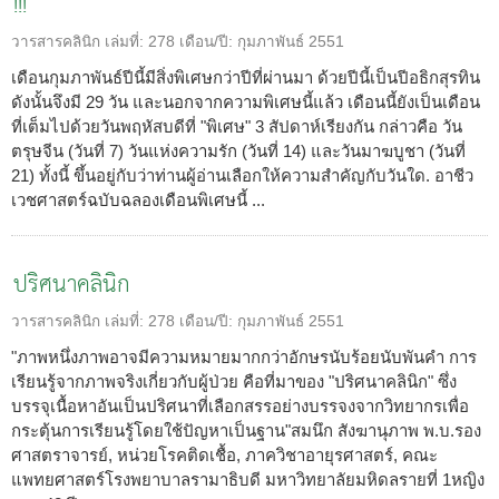
!!!
วารสารคลินิก
เล่มที่:
278
เดือน/ปี:
กุมภาพันธ์ 2551
เดือนกุมภาพันธ์ปีนี้มีสิ่งพิเศษกว่าปีที่ผ่านมา ด้วยปีนี้เป็นปีอธิกสุรทิน
ดังนั้นจึงมี 29 วัน และนอกจากความพิเศษนี้แล้ว เดือนนี้ยังเป็นเดือน
ที่เต็มไปด้วยวันพฤหัสบดีที่ "พิเศษ" 3 สัปดาห์เรียงกัน กล่าวคือ วัน
ตรุษจีน (วันที่ 7) วันแห่งความรัก (วันที่ 14) และวันมาฆบูชา (วันที่
21) ทั้งนี้ ขึ้นอยู่กับว่าท่านผู้อ่านเลือกให้ความสำคัญกับวันใด. อาชีว
เวชศาสตร์ฉบับฉลองเดือนพิเศษนี้ ...
ปริศนาคลินิก
วารสารคลินิก
เล่มที่:
278
เดือน/ปี:
กุมภาพันธ์ 2551
"ภาพหนึ่งภาพอาจมีความหมายมากกว่าอักษรนับร้อยนับพันคำ การ
เรียนรู้จากภาพจริงเกี่ยวกับผู้ป่วย คือที่มาของ "ปริศนาคลินิก" ซึ่ง
บรรจุเนื้อหาอันเป็นปริศนาที่เลือกสรรอย่างบรรจงจากวิทยากรเพื่อ
กระตุ้นการเรียนรู้โดยใช้ปัญหาเป็นฐาน"สมนึก สังฆานุภาพ พ.บ.รอง
ศาสตราจารย์, หน่วยโรคติดเชื้อ, ภาควิชาอายุรศาสตร์, คณะ
แพทยศาสตร์โรงพยาบาลรามาธิบดี มหาวิทยาลัยมหิดลรายที่ 1หญิง