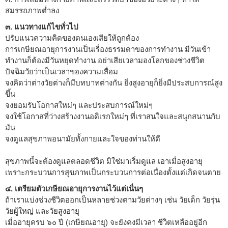
สมรรถภาพต่ำลง
๓. แนวทางแก้ไขทั่วไป
ปรับแนวความคิดของตนเองเสียให้ถูกต้อง
การเกษียณอายุการงานเป็นเรื่องธรรมดาของการทำงาน มีวันเข้า
ทำงานก็ต้องมีวันหยุดทำงาน อย่าเสียเวลามองโลกของช่วงชีวิต
ปัจฉิมวัยว่าเป็นเวลาของความเสื่อม
จงคิดว่าต่างวัยต่างก็มีบทบาทต่างกัน ยิ่งสูงอายุก็ยิ่งมีประสบการณ์สูง
ขึ้น
จงยอมรับโอกาสใหม่ๆ และประสบการณ์ใหม่ๆ
จงใช้โอกาสที่ว่างสร้างงานอดิเรกใหม่ๆ ที่เราสนใจและสนุกสนานกับ
มัน
จงดูแลสุขภาพอนามัยทั้งกายและใจของท่านให้ดี
สุขภาพนี้จะต้องดูแลตลอดชีวิต มิใช่มาเริ่มดูแล เอาเมื่อสูงอายุ
เพราะกระบวนการสุขภาพเป็นกระบวนการต่อเนื่องตั้งแต่เกิดจนตาย
๔. เตรียมตัวเกษียณอายุการงานไว้แต่เนิ่นๆ
ถ้าเราแบ่งช่วงชีวิตออกเป็นหลายช่วงตามวัยต่างๆ เช่น วัยเด็ก วัยรุ่น
วัยผู้ใหญ่ และวัยสูงอายุ
เมื่ออายุครบ ๖๐ ปี (เกษียณอายุ) จะยังคงมีเวลา ชีวิตเหลืออยู่อีก