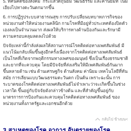
5. ทัศนคติของสังคม กระแสวัตถุนิยม วัฒนธรรม และค่านิยมที่ โน้ม
เอียงไปทางตะวันตกมากขึ้น
6. การปฏิรูประบบสาธารณสุข การปรับเปลี่ยนบทบาทภารกิจของ
หน่วยงานทำให้หน่วยงานคลินิก กามโรคที่มีอยู่ทั่วประเทศต้องปิดตัว
เองลงเป็นจำนวนมาก ส่งผลให้บริการทางด้านป้องกันและรักษามี
ความครอบคลุมลดลงไปด้วย
ปัจจัยเหล่านี้กำลังส่งผลให้สถานการณ์โรคติดต่อทางเพศสัมพันธ์ มี
แนวโน้มกลับเพิ่มขึ้นสูงอีกครั้งเนื่องจากโรคติดต่อทางเพศสัมพันธ์
เป็นโรคที่เกิดจากพฤติกรรมทางเพศของมนุษย์ ซึ่งเป็นเรื่องธรรมชาติ
และยากที่จะควบคุม โดยมีปัจจัยที่ส่งเสริมให้มีเพศสัมพันธ์กันมาก
ขึ้นหลายด้าน เช่น ด้านเศรษฐกิจ ด้านสังคม ค่านิยม เทคโนโลยีที่ทัน
สมัย การเลียนแบบวัฒนธรรมตะวันตก เป็นต้น เพราะฉะนั้น การ
ระบาดของโรคติดต่อทางเพศสัมพันธ์ไม่จำเพาะว่าจะเกิดขึ้นในช่วง
เวลาใด ขึ้นอยู่กับปัจจัยดังกล่าวข้างต้น และที่สำคัญขึ้นอยู่กับ
มาตรการการป้องกันและควบคุมโรคติดต่อทางเพศสัมพันธ์ ของ
หน่วยงานทั้งภาครัฐและเอกชนอีกด้วย
กลับไป ข้างบน<
3.สาเหตุของโรค อาการ อันตรายของโรค