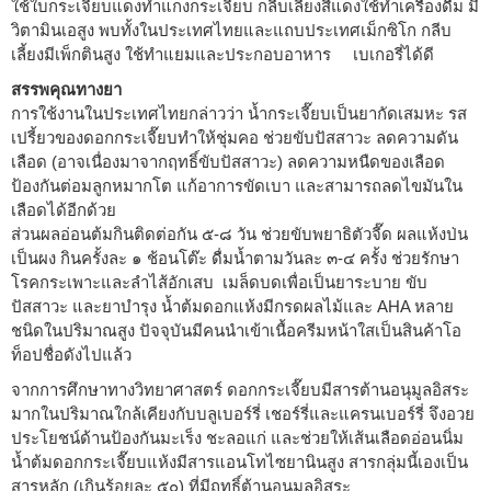
ใช้ใบกระเจี๊ยบแดงทำแกงกระเจี๊ยบ กลีบเลี้ยงสีแดงใช้ทำเครื่องดื่ม มี
วิตามินเอสูง พบทั้งในประเทศไทยและแถบประเทศเม็กซิโก กลีบ
เลี้ยงมีเพ็กตินสูง ใช้ทำแยมและประกอบอาหาร เบเกอรี่ได้ดี
สรรพคุณทางยา
การใช้งานในประเทศไทยกล่าวว่า น้ำกระเจี๊ยบเป็นยากัดเสมหะ รส
เปรี้ยวของดอกกระเจี๊ยบทำให้ชุ่มคอ ช่วยขับปัสสาวะ ลดความดัน
เลือด (อาจเนื่องมาจากฤทธิ์ขับปัสสาวะ) ลดความหนืดของเลือด
ป้องกันต่อมลูกหมากโต แก้อาการขัดเบา และสามารถลดไขมันใน
เลือดได้อีกด้วย
ส่วนผลอ่อนต้มกินติดต่อกัน ๕-๘ วัน ช่วยขับพยาธิตัวจี๊ด ผลแห้งป่น
เป็นผง กินครั้งละ ๑ ช้อนโต๊ะ ดื่มน้ำตามวันละ ๓-๔ ครั้ง ช่วยรักษา
โรคกระเพาะและลำไส้อักเสบ เมล็ดบดเพื่อเป็นยาระบาย ขับ
ปัสสาวะ และยาบำรุง น้ำต้มดอกแห้งมีกรดผลไม้และ AHA หลาย
ชนิดในปริมาณสูง ปัจจุบันมีคนนำเข้าเนื้อครีมหน้าใสเป็นสินค้าโอ
ท็อปชื่อดังไปแล้ว
จากการศึกษาทางวิทยาศาสตร์ ดอกกระเจี๊ยบมีสารต้านอนุมูลอิสระ
มากในปริมาณใกล้เคียงกับบลูเบอร์รี่ เชอร์รี่และแครนเบอร์รี่ จึงอวย
ประโยชน์ด้านป้องกันมะเร็ง ชะลอแก่ และช่วยให้เส้นเลือดอ่อนนิ่ม
น้ำต้มดอกกระเจี๊ยบแห้งมีสารแอนโทไซยานินสูง สารกลุ่มนี้เองเป็น
สารหลัก (เกินร้อยละ ๕๐) ที่มีฤทธิ์ต้านอนุมูลอิสระ