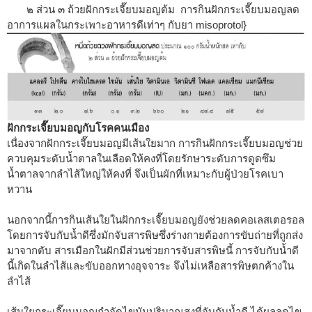
๒ ส่วน ๓ ถ้วยฝักกระเจี๊ยบมอญต้ม การกินฝักกระเจี๊ยบมอญลด
อาการแผ
ลในกระเพาะอาหารดีเท่าๆ กับยา misoprotol}
ฝักกระเจี๊ยบมอญกับโรคคนเมือง
เนื่องจากฝักกระเจี๊ยบมอญมีเส้นใยมาก การกินฝักกระเจี๊ยบมอญช่วย
ควบคุมระดับน้ำตาลในเลือดให้คงที่โดยรักษาระดับการดูดซึม
น้ำตาลจากลำไส้ใหญ่ให้คงที่ จึงเป็นผักที่เหมาะกับผู้ป่วยโรคเบา
หวาน
นอกจากนี้การกินเส้นใยในฝักกระเจี๊ยบมอญยังช่วยลดคอเลสเตอรอล
โดยการจับกับน้ำดีซึ่งมักจับสารพิษซึ่งร่างกายต้องการขับถ่ายที่ถูกส่ง
มาจากตับ สารเมือกในฝักมีส่วนช่วยการจับสารพิษนี้ การจับกับน้ำดี
นี้เกิดในลำไส้และขับออกทางอุจจาระ จึงไม่เหลือสารพิษตกค้างใน
ลำไส้
เส้นใยกระเจี๊ยบมอญกำจัดไขมันปริมาณสูงที่จับกับน้ำดี ได้ผลลดไข