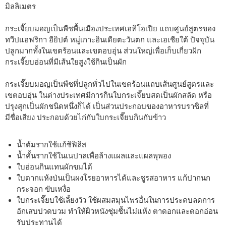
มิลลิเมตร
กระเจี๊ยบมอญเป็นพืชพื้นเมืองประเทศเอทิโอเปีย แถบศูนย์สูตรของ
ทวีปแอฟริกา อียิปต์ หมู่เกาะอินเดียตะวันตก และเอเชียใต้ ปัจจุบัน
ปลูกมากทั้งในเขตร้อนและเขตอบอุ่น ส่วนใหญ่เพื่อเก็บเกี่ยวฝัก
กระเจี๊ยบอ่อนที่มีเส้นใยสูงใช้กินเป็นผัก
กระเจี๊ยบมอญเป็นพืชที่ปลูกทั่วไปในเขตร้อนแถบเส้นศูนย์สูตรและ
เขตอบอุ่น ในต่างประเทศมีการกินใบกระเจี๊ยบสดเป็นผักสลัด หรือ
ปรุงสุกเป็นผักชนิดหนึ่งก็ได้ เป็นส่วนประกอบของอาหารบราซิลที่
มีชื่อเสียง ประกอบด้วยไก่กับใบกระเจี๊ยบกินกับข้าว
น้ำต้มรากใช้แก้ซิฟิลิส
น้ำคั้นรากใช้ในเนปาลเพื่อล้างแผลและแผลพุพอง
ใบอ่อนกินแทนผักขมได้
ใบตากแห้งป่นเป็นผงโรยอาหารได้และชูรสอาหาร แก้ปากนก
กระจอก ขับเหงื่อ
ใบกระเจี๊ยบใช้เลี้ยงวัว ใช้ผสมสมุนไพรอื่นในการประคบลดการ
อักเสบปวดบวม ทำให้ผิวหนังชุ่มชื้นไม่แห้ง ตาดอกและดอกอ่อน
รับประทานได้