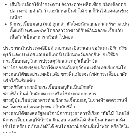
เส้นใยเปลือกใช้ทำกระดาษ ลังกระดาษ ผลิตเชือก ผลิตเชือกตก
ปลา ตาข่ายดักสัตว์ และถักทอเป็นผ้าได้ รากก็กินได้แต่ค่อนข้าง
เหนียว
ฝักกระเจี๊ยบมอญ (ผล) ถูกกล่าวถึงโดยนักพฤกษศาสตร์ชาวสเปน
ตั้งแต่ปี พ.ศ.๑๗๕๙ โดยกล่าวว่าชาวอียิปต์กินผลกระเจี๊ยบกับ
เนื้อสัตว์เป็นอาหาร หรือนำไปดอง
ประชาชนในประเทศอียิปต์ เลบานอน อิสราเอล จอร์แดน อิรัก กรีซ
ตุรกี และประเทศแถบเมดิเตอร์เรเนียนตะวันออกอื่นๆ จะใช้ฝัก
กระเจี๊ยบมอญในการปรุงสตูว์ผักและสตูว์เนื้อน้ำข้น
ทางใต้ของสหรัฐอเมริกาใช้ผลอ่อนต้มสตูว์กับมะเขือเทศเรียกกัมโบ้
ทางตอนใต้ของประเทศอินเดีย ชาวพื้นเมืองจะนำฝักกระเจี๊ยบมาผัด
หรือใส่ในซ๊อสข้น
ชาวศรีลังกา ลวกฝักกระเจี๊ยบมอญกินเป็นผักสลัด
ชาวฟิลิปปินส์ กินฝักสด ย่างหรือใช้ประกอบอาหาร
ชาวญี่ปุ่นเริ่มปรุงอาหารด้วยฝักกระเจี๊ยบมอญในช่วงท้ายศตวรรษที่
๒๐ โดยชุบแป้งเทมปุระทอดกินกับซีอิ้ว
ทางตอนใต้ของสหรัฐอเมริกามีการปรุงอาหารที่เรียก
"กัมโบ้
" โดยใส่
ฝักกระเจี๊ยบมอญให้น้ำข้น ฝักอ่อน ดองกินได้ หั่นเป็นแว่นตากแห้ง
เก็บได้ หรือบดเป็นแป้งก็ได้ คนไทยลวกฝักอ่อนจิ้มน้ำพริก หรือใส่ใน
แกงส้ม