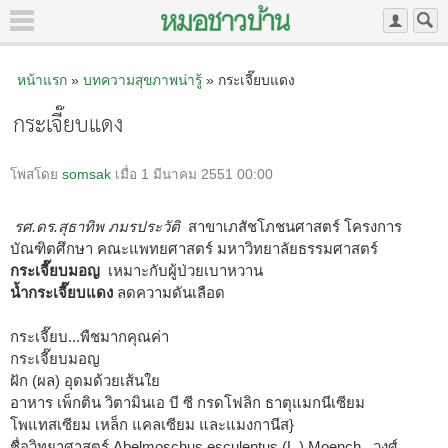
หน้าแรก
»
บทความสุขภาพน่ารู้
» กระเจี๊ยบแดง
กระเจี๊ยบแดง
โพสโดย
somsak
เมื่อ 1 มีนาคม 2551 00:00
รศ.ดร.สุธาทิพ ภมรประวัติ
สาขาเภสัชโภชนศาสตร์ โครงการ
บัณฑิตศึกษา คณะแพทยศาสตร์ มหาวิทยาลัยธรรมศาสตร์
กระเจี๊ยบมอญ
เหมาะกับผู้ป่วยเบาหวาน
น้ำกระเจี๊ยบแดง
ลดความดันเลือด
กระเจี๊ยบ...พืชมากคุณค่า
กระเจี๊ยบมอญ
ฝัก (ผล) อุดมด้วยเส้นใย
อาหาร เพ็กติน วิตามินเอ บี ซี กรดโฟลิก ธาตุแมกนีเซียม
โพแทสเซียม เหล็ก แคลเซียม และแมงกานีส}
ชื่อวิทยาศาสตร์ Abelmoschus esculentus (L.) Moench วงศ์