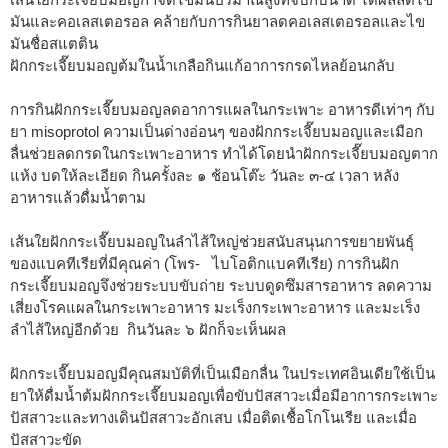
มันและคอเลสเตอรอล คล้ายกับการกินยาลดคอเลสเตอรอลและไข
มันชื่อสแตติน
ฝักกระเจี๊ยบมอญต้มในน้ำเกลือกินแก้อาการกรดไหลย้อนกลับ
การกินฝักกระเจี๊ยบมอญลดอาการแผลในกระเพาะ อาหารดีเท่าๆ กับ
ยา misoprotol ความเป็นด่างอ่อนๆ ของฝักกระเจี๊ยบมอญและเมือก
ลื่นช่วยลดกรดในกระเพาะอาหาร ทำได้โดยนำฝักกระเจี๊ยบมอญตาก
แห้ง บดให้ละเอียด กินครั้งละ ๑ ช้อนโต๊ะ วันละ ๓-๔ เวลา หลัง
อาหารแล้วดื่มน้ำตาม
เส้นใยฝักกระเจี๊ยบมอญในลำไส้ใหญ่ช่วยสนับสนุนการขยายพันธุ์
ของแบคทีเรียที่มีคุณค่า (โพร- ไบโอติกแบคทีเรีย) การกินฝัก
กระเจี๊ยบมอญจึงช่วยระบบขับถ่าย ระบบดูดซึมสารอาหาร ลดความ
เสี่ยงโรคแผลในกระเพาะอาหาร มะเร็งกระเพาะอาหาร และมะเร็ง
ลำไส้ใหญ่อีกด้วย กินวันละ ๖ ฝักก็จะเห็นผล
ฝักกระเจี๊ยบมอญมีคุณสมบัติที่เป็นเมือกลื่น ในประเทศอินเดียใช้เป็น
ยาให้ดื่มน้ำต้มฝักกระเจี๊ยบมอญเพื่อขับปัสสาวะเมื่อมีอาการกระเพาะ
ปัสสาวะและทางเดินปัสสาวะอักเสบ เมื่อติดเชื้อโกโนเรีย และเมื่อ
ปัสสาวะขัด