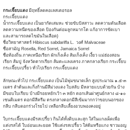
กระเจี๊ยบแดง
มีฤทธิ์ลดคอเลสเตอรอล
กระเจี๊ยบแดง
น้ำกระเจี๊ยบแดง เป็นยากัดเสมหะ ช่วยขับปัสสาวะ ลดความดันเลือด
ลดความหนืดของเลือด ป้องกันต่อมลูกหมากโต แก้อาการขัดเบา
และสามารถลดไขมันในเลือด}
ชื่อวิทยาศาสตร์ Hibiscus sabdariffa L. วงศ์ Malvaceae
ชื่อสามัญ Rosella, Red Sorrel, Jamaica Sorrel
ชื่อท้องถิ่น ภาคเหนือเรียก ผักเก็งเค็ง ส้มเก็งเค็ง เงี้ยว แม่ฮ่องสอน
เรียก ส้มปู จังหวัดตากเรียก ส้มตะแลงเครง ภาคกลางเรียก กระเจี๊ยบ
กระเจี๊ยบเปรี้ยว ทั่วไปเรียก กระเจี๊ยบแดง
ลักษณะทั่วไป กระเจี๊ยบแดง เป็นไม้พุ่มขนาดเล็ก สูงประมาณ ๑.๕-๓
เมตร ลำต้นและกิ่งก้านมีสีม่วงแดง ใบสลับ มีหลายแบบด้วยกัน บ้าง
มีขอบใบเรียบ บ้างมีรอยหยักเว้า ๓ หยัก ดอกเส้นผ่าศูนย์กลาง ๘-๑๐
เซนติเมตร ดอกมีสีครีม ตรงกลางดอกมีสีเข้มมากกว่าขอบนอกของ
กลีบ กลีบดอกร่วงโรยไป เหลือกลีบเลี้ยงอวบพองคงอยู่
ใบกระเจี๊ยบแดงมีรสเปรี้ยว กินได้ทั้งดิบและสุก ใส่ในแกงเผ็ดเพื่อ
แต่งรสได้ ใบอ่อนและยอด ใช้แต่งรสเปรี้ยว ใส่ต้มหรือแกง ชาวมอญ