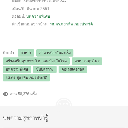
นิตยสารหมอชาวบ้าน
เล่มที่:
347
เดือน/ปี:
มีนาคม 2551
คอลัมน์:
บทความพิเศษ
นักเขียนหมอชาวบ้าน:
รศ.ดร.สุธาทิพ ภมรประวัติ
ป้ายคำ:
อาหาร
อาหารป้องกันมะเร็ง
สร้างเสริมสุขภาพ 3 อ.​ และป้องกันโรค
อาหารสมุนไพร
บทความพิเศษ
ขับปัสสาวะ
คอเลสเตอรอล
รศ.ดร.สุธาทิพ ภมรประวัติ
อ่าน 58,376 ครั้ง
บทความสุขภาพน่ารู้