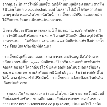
อีกกลุ่มจะเป็นสารโพลีฟีนอลซึ่งมีฤทธิ์ต้านอนุมูลอิสระเช่นกัน สารโพ
ลีฟีนอล ได้แก่ protocatechuic acid ไม่สลายไปเมื่อได้รับความร้อน
นานๆ แต่สารแอนโทไซยานินในน้ำกระเจี๊ยบจะมีปริมาณลดลงเมื่อ
ได้รับความร้อนต่อเนื่องกันเป็นเวลานาน
น้ำกระเจี๊ยบจะมีใยอาหารละลายน้ำได้ประมาณ ๐.๖๖ กรัม/ลิตร มี
สารโพลีฟีนอลถึงร้อยละ ๖๖ ของปริมาณที่มีในกลีบเลี้ยง สรุปว่ามีใย
อาหารและ โพลีฟีนอล ๑๖๖ และ ๑๖๕ มิลลิกรัม/แก้ว จึงนับว่าน้ำ
กระเจี๊ยบเป็นเครื่องดื่มที่มีคุณค่า
กระเจี๊ยบมีฤทธิ์ลดคอเลสเตอรอล การทดลองในหนูเมื่อได้รับสาร
สกัดดอกกระเจี๊ยบ ๑,๐๐๐ มิลลิกรัม/กิโลกรัม นานหกสัปดาห์พบว่า
คอเลสเตอรอล ไตรกลีเซอไรด์ และแอลดีแอลในซีรัมลดลงร้อยละ
๒๖, ๒๘ และ ๓๒ ตามลำดับอย่างมีนัยสำคัญ อย่าลืมว่าสารสกัดนี้ไม่
ใส่น้ำตาล ผู้อ่านอย่าได้รีบดื่มน้ำกระเจี๊ยบหวานจ๋อยเพื่อลดไขมันใน
เลือดเป็นอันขาด
การทดลองในห้องทดลองพบว่า แอนโทไซยานิน จากกระเจี๊ยบมีฤทธิ์
ยับยั้งออกซิเดชั่นของแอลดีแอลและยับยั้งการตายของมาโครฟาจ
สาร Delphinidin 3-sambubioside (Dp3-Sam), เป็นแอนโทไ:ยานิน