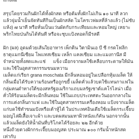
สรุปโดยรวมกินฝักได้ทั้งผักสด หรือต้มทั้งฝักไม่เกิน ๑๐ นาที ลวก
แล้วจุ่มน้ำเย็นจัดทันทีกินเป็นผักสลัด ไมโครเวฟผลที่ล้างแล้ว (ไม่ซับ
แห้ง) ๗ นาที หรือหั่นเป็นแว่นผัดกับกระเทียมและหอมใหญ่ เหยาะ
พริกไทยป่นกินได้ทันที หรือจะชุบแป้งทอดก็มีรสดี
ฝัก (ผล) อุดมด้วยเส้นใยอาหาร เพ็กติน วิตามินเอ บี ซี กรดโฟลิก
ธาตุแมกนีเซียม โพแทสเซียม เหล็ก แคลเซียม และแมงกานีส มี
จำหน่ายทั้งสดและแช่ แข็ง เมือกจากผลใช้เคลือบกระดาษให้มัน
และใช้ในอุตสาหกรรมขนมหวาน
เมล็ดแก่เรียก grana moschata มีกลิ่นหอมอยู่ในเปลือกหุ้มเมล็ด ให้
กลิ่นเมื่อได้รับความร้อนหรือถูกขยี้ เมล็ดคั่วแล้วบดใช้แทนกาแฟใน
กลุ่มคนดำทางใต้ของสหรัฐอเมริกาแถบมลรัฐเซาต์แคโรไลน่า เมื่อ
คั่วให้ร้อนเมล็ดจะมีกลิ่นหอม ใช้ในแถบประเทศตะวันออกกลางใน
การแต่งกลิ่นกาแฟ และใช้ในอุตสาหกรรมเครื่องหอม แป้งจากเมล็ด
แก่บดใช้ทำขนมปังหรือเต้าหู้ได้ ในประเทศอินเดียใช้เมล็ดกระเจี๊ยบ
มอญไล่ผีเสื้อเจาะผ้า และบดผสมนมทาผิวหนังแก้คัน นอกจากนั้น
แล้วเมล็ดยังให้น้ำมันที่บริโภคได้ร้อยละ ๒๒ อีกด้วย
หนึ่งถ้วยตวงฝักกระเจี๊ยบมอญสด ประมาณ ๑๐๐ กรัมน้ำหนักสด
เท่ากับ