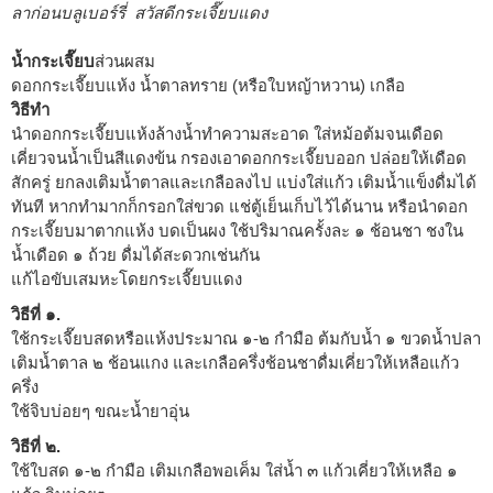
ลาก่อนบลูเบอร์รี่ สวัสดีกระเจี๊ยบแดง
น้ำกระเจี๊ยบ
ส่วนผสม
ดอกกระเจี๊ยบแห้ง น้ำตาลทราย (หรือใบหญ้าหวาน) เกลือ
วิธีทำ
นำดอกกระเจี๊ยบแห้งล้างน้ำทำความสะอาด ใส่หม้อต้มจนเดือด
เคี่ยวจนน้ำเป็นสีแดงข้น กรองเอาดอกกระเจี๊ยบออก ปล่อยให้เดือด
สักครู่ ยกลงเติมน้ำตาลและเกลือลงไป แบ่งใส่แก้ว เติมน้ำแข็งดื่มได้
ทันที หากทำมากก็กรอกใส่ขวด แช่ตู้เย็นเก็บไว้ได้นาน หรือนำดอก
กระเจี๊ยบมาตากแห้ง บดเป็นผง ใช้ปริมาณครั้งละ ๑ ช้อนชา ชงใน
น้ำเดือด ๑ ถ้วย ดื่มได้สะดวกเช่นกัน
แก้ไอขับเสมหะโดยกระเจี๊ยบแดง
วิธีที่ ๑.
ใช้กระเจี๊ยบสดหรือแห้งประมาณ ๑-๒ กำมือ ต้มกับน้ำ ๑ ขวดน้ำปลา
เติมน้ำตาล ๒ ช้อนแกง และเกลือครึ่งช้อนชาดื่มเคี่ยวให้เหลือแก้ว
ครึ่ง
ใช้จิบบ่อยๆ ขณะน้ำยาอุ่น
วิธีที่ ๒.
ใช้ใบสด ๑-๒ กำมือ เติมเกลือพอเค็ม ใส่น้ำ ๓ แก้วเคี่ยวให้เหลือ ๑