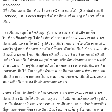
Malvaceae
มีชื่อเรียกหลายชื่อ ได้แก่โอคร่า (Okra) กอมโบ้ (Gombo) เบนดี
(Bendee) และ Ladys finger ชื่อไทยคือมะเขือมอญ หรือกระเจี๊ยบ
เขียว
กระเจี๊ยบมอญเป็นพืชล้มลุก สูง ๐.๕-๒ เมตร ลำต้นมีขนแข็ง
ใบเดี่ยวเรียงสลับรูปไข่หรือค่อนข้างกลม กว้าง ๑๐-๓๐ เซนติเมตร
ปลายหยักแหลม โคนเว้ารูปหัวใจ เส้นใบออกจากโคนใบ ๓-๗ เส้น
ดอกใหญ่ ออกเดี่ยวตามง่ามใบ มีริ้วประดับเป็นเส้นสีเขียว ๘-๑๐ เส้น
เรียงเป็นวงรอบโคนกลีบเลี้ยง กลีบเลี้ยง ๕ กลีบ กลีบดอก ๕ กลีบสี
เหลือง โคนกลีบสีม่วงแดง รูปไข่กลับหรือค่อนข้างกลม เกสรเพศผู้มี
จำนวนมาก ก้านชูอับเรณูติดกันเป็นหลอดยาว ๒-๓ เซนติเมตร หุ้ม
เกสรเพศเมียไว้ อับเรณูเล็กจำนวนมากติดรอบหลอด ก้านเกสรเพศ
เมียเรียวยาว ปลายแยกเป็น ๕ แฉก ยอดเกสรเพศเมียเป็นแผ่นกลม
ขนาดเล็กสีม่วงแดง ยื่นพ้นปากหลอดดอก
ผลกระเจี๊ยบเป็นฝักห้าเหลี่ยมทรงกระบอก ยาว ๕-๓๐ เซนติเมตร
ปลายเรียว ฝักมักโค้งมีขนปกคลุม ภายในฝักพบเมล็ดกลมหรือรูปถั่ว
แดงในช่องภายในผล ผลขนาด ๘ เซนติเมตร เหมาะสำหรับการกิน
ที่สุด ผลแก่จะแข็งและเหนียว มีเมล็ดมาก เมล็ดรูปไต ขนาด ๓-๖