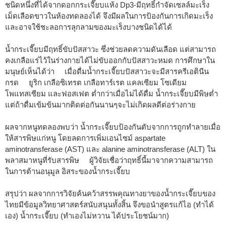
ชนิดหนึ่งที่ได้จากดอกกระเจี๊ยบแห้ง Dp3-มีฤทธิ์กำจัดเซลล์มะเร็ง
เม็ดเลือดขาวในห้องทดลองได้ จึงมีผลในการป้องกันการเกิดมะเร็ง
และอาจใช้ชะลอการลุกลามของมะเร็งบางชนิดได้ได้
น้ำกระเจี๊ยบมีฤทธิ์ขับปัสสาวะ ซึ่งช่วยลดความดันเลือด แต่สามารถ
คงเกลือแร่ไว้ในร่างกายได้ไม่ขับออกกับปัสสาวะหมด การศึกษาใน
มนุษย์เห็นได้ว่า เมื่อดื่มน้ำกระเจี๊ยบปัสสาวะจะมีสารครีเอตินีน
กรด ยูริก เกลือซิเทรต เกลือทาร์เรต แคลเซียม โซเดียม
โพแทสเซียม และฟอสเฟต ต่ำกว่าเมื่อไม่ได้ดื่ม น้ำกระเจี๊ยบมีพิษต่ำ
แต่ถ้าดื่มเข้มข้นมากติดต่อกันนานๆจะไม่เกิดผลดีต่อร่างกาย
ผลจากหนูทดลองพบว่า น้ำกระเจี๊ยบป้องกันตับจากการถูกทำลายเมื่อ
ให้สารพิษแก่หนู โดยลดการเพิ่มเอนไซม์ aspartate
aminotransferase (AST) และ alanine aminotransferase (ALT) ใน
พลาสมาหนูที่รับสารพิษ ผู้วิจัยเชื่อว่าฤทธิ์นี้มาจากความสามารถ
ในการต้านอนุมูล อิสระของน้ำกระเจี๊ยบ
สรุปว่า ผลจากการวิจัยค้นคว้าสรรพคุณทางยาของน้ำกระเจี๊ยบของ
ไทยมีข้อมูลวิทยาศาสตร์สนับสนุนทั้งสิ้น จึงขอนำสูตรแก้ไอ (ทำได้
เอง) น้ำกระเจี๊ยบ (ทำเองไม่หวาน ได้ประโยชน์มาก)