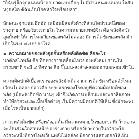
"ดิฉันรู้สึกจุกแน่นหน้าอก ปวดแบบตื้อๆ ไม่มีตำแหน่งแน่นอน ใจสั่น
หงุดหงิด ดิฉันเป็นโรคหัวใจหรือเปล่า"
ลักษณะจุกแน่น อึดอัด เหมือนมีลมคั่งค้างที่ส่วนใดส่วนหนึ่งของ
ร่างกาย หรืออวัยวะภายใน ในความหมายแพทย์จีน คือ พลังติดขัด
อุดกั้นทำให้การไหลเวียนของพลังไม่คล่อง มีการติดขัดของพลัง มัก
เกิดในระยะแรกของโรค
๑. ความหมายของพลังอุดกั้นหรือพลังติดขัด คืออะไร
ปกติกลไกพลัง คือ ทิศทางการเคลื่อนไหวของพลังลมปราณใน
ธรรมชาติ จะมี ๔ ทิศทาง คือ ขึ้นบน-ลงล่าง-ลอยออกนอก-จมเข้าใน
ความผิดปกติเบื้องแรกของพลังมักเกิดจากการติดขัด หรือพลังไหล
เวียนไม่คล่อง กล่าวคือ ระยะแรกของโรคอยู่ที่ความผิดปกติของ
พลัง (เมื่อพลังติดขัด นานๆ เข้าจึงเกิดการเปลี่ยนแปลงพยาธิสภาพ
ทำให้อวัยวะและเนื้อเยื่อต่างๆ เริ่มมีความผิดปกติให้เห็น ซึ่งมักจะพบ
เมื่อโรคเป็นมากแล้ว)
ภาวะพลังติดขัด หรือพลังอุดกั้น มีความหมายในขอบเขตที่กว้าง อาจ
จะเป็นส่วนใดส่วนหนึ่งของร่างกาย หรืออวัยวะภายในอวัยวะใด
อวัยวะหนึ่งที่การไหลเวียนพลังไม่คล่อง มีอาการแสดงออกให้เห็น