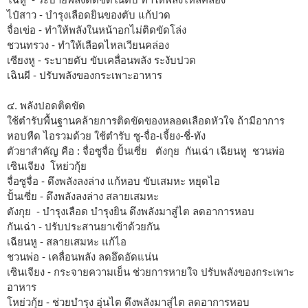
ไป๋สาว - บำรุงเลือดยินของตับ แก้ปวด
จื่อเข่อ - ทำให้พลังในหน้าอกไม่ติดขัดโล่ง
ชวนทรวง - ทำให้เลือดไหลเวียนคล่อง
เซียงหู - ระบายตับ ขับเคลื่อนพลัง ระงับปวด
เฉินผี - ปรับพลังของกระเพาะอาหาร
๔. พลังปอดติดขัด
ใช้ตำรับพื้นฐานคล้ายการติดขัดของหลอดเลือดหัวใจ ถ้ามีอาการ
หอบหืด ไอรวมด้วย ใช้ตำรับ ซู-จื่อ-เจี้ยง-ชี่-ทัง
ตัวยาสำคัญ คือ : จื่อซูจื่อ ปั้นเซี่ย ตังกุย กันเฉ่า เฉียนหู ชวนพ่อ
เซินเจียง โหย่วกุ้ย
จื่อซูจื่อ - ดึงพลังลงล่าง แก้หอบ ขับเสมหะ หยุดไอ
ปั้นเซี่ย - ดึงพลังลงล่าง สลายเสมหะ
ตังกุย - บำรุงเลือด บำรุงยิน ดึงพลังมาสู่ไต ลดอาการหอบ
กันเฉ่า - ปรับประสานยาเข้าด้วยกัน
เฉียนหู - สลายเสมหะ แก้ไอ
ชวนพ่อ - เคลื่อนพลัง ลดอึดอัดแน่น
เซินเจียง - กระจายความเย็น ช่วยการหายใจ ปรับพลังของกระเพาะ
อาหาร
โหย่วกุ้ย - ช่วยบำรุง อุ่นไต ดึงพลังมาสู่ไต ลดอาการหอบ