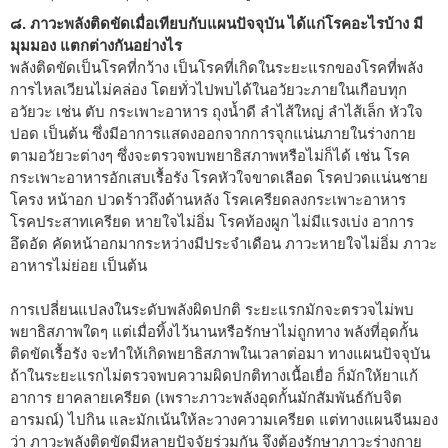
๘. ภาวะพลังติดขัดเมื่อเทียบกับแผนปัจจุบัน ได้แก่โรคอะไรบ้าง มี
มุมมอง แตกต่างกันอย่างไร
พลังติดขัดเป็นโรคที่กว้าง เป็นโรคที่เกิดในระยะแรกของโรคที่พลัง
การไหลเวียนไม่คล่อง โดยทั่วไปพบได้ในอวัยวะภายในเกือบทุก
อวัยวะ เช่น ตับ กระเพาะอาหาร ถุงน้ำดี ลำไส้ใหญ่ ลำไส้เล็ก หัวใจ
ปอด เป็นต้น ซึ่งมีอาการแสดงออกจากการจุกแน่นภายในร่างกาย
ตามอวัยวะต่างๆ ซึ่งจะตรวจพบพยาธิสภาพหรือไม่ก็ได้ เช่น โรค
กระเพาะอาหารอักเสบเรื้อรัง โรคหัวใจขาดเลือด โรคปวดแน่นชาย
โครง หน้าอก ปวดร้าวถึงด้านหลัง โรคเครียดลงกระเพาะอาหาร
โรคประสาทเครียด หายใจไม่อิ่ม โรคท้องผูก ไม่มีแรงเบ่ง อาการ
อึดอัด คัดหน้าอกมากระหว่างมีประจำเดือน ภาวะหายใจไม่อิ่ม ภาวะ
อาหารไม่ย่อย เป็นต้น
การเปลี่ยนแปลงในระดับพลังผิดปกติ ระยะแรกมักจะตรวจไม่พบ
พยาธิสภาพใดๆ แต่เมื่อทิ้งไว้นานหรือรักษาไม่ถูกทาง พลังที่อุดกั้น
ติดขัดเรื้อรัง จะทำให้เกิดพยาธิสภาพในเวลาต่อมา ทางแผนปัจจุบัน
ถ้าในระยะแรกไม่ตรวจพบความผิดปกติทางเนื้อเยื่อ ก็มักให้ยาแก้
อาการ ยาคลายเครียด (เพราะภาวะพลังอุดกั้นมักสัมพันธ์กับจิต
อารมณ์) ไปกิน และมักเน้นให้ละวางความเครียด แต่ทางแผนจีนมอง
ว่า ภาวะพลังติดขัดมีหลายปัจจัยร่วมกัน จึงต้องรักษาภาวะร่างกาย