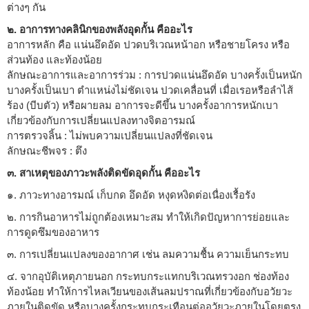
ต่างๆ กัน
๒. อาการทางคลินิกของพลังอุดกั้น คืออะไร
อาการหลัก คือ แน่นอึดอัด ปวดบริเวณหน้าอก หรือชายโครง หรือ
ส่วนท้อง และท้องน้อย
ลักษณะอาการและอาการร่วม : การปวดแน่นอึดอัด บางครั้งเป็นหนัก
บางครั้งเป็นเบา ตำแหน่งไม่ชัดเจน ปวดเคลื่อนที่ เมื่อเรอหรือลำไส้
ร้อง (บีบตัว) หรือผายลม อาการจะดีขึ้น บางครั้งอาการหนักเบา
เกี่ยวข้องกับการเปลี่ยนแปลงทางจิตอารมณ์
การตรวจลิ้น : ไม่พบความเปลี่ยนแปลงที่ชัดเจน
ลักษณะชีพจร : ตึง
๓. สาเหตุของภาวะพลังติดขัดอุดกั้น คืออะไร
๑. ภาวะทางอารมณ์ เก็บกด อึดอัด หงุดหงิดต่อเนื่องเรื้อรัง
๒. การกินอาหารไม่ถูกต้องเหมาะสม ทำให้เกิดปัญหาการย่อยและ
การดูดซึมของอาหาร
๓. การเปลี่ยนแปลงของอากาศ เช่น ลมความชื้น ความเย็นกระทบ
๔. จากอุบัติเหตุภายนอก กระทบกระแทกบริเวณทรวงอก ช่องท้อง
ท้องน้อย ทำให้การไหลเวียนของเส้นลมปราณที่เกี่ยวข้องกับอวัยวะ
ภายในติดขัด หรือบางครั้งกระทบกระเทือนต่ออวัยวะภายในโดยตรง