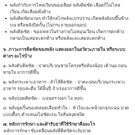
พลังกำกับการไหลเวียนของเลือด พลังติดขัด เลือดก็ไม่ไหล
เวียน เกิดเลือดคั่งค้าง
พลังติดขัดนานๆ ทำให้กลไกพลังแปรปรวน เกิดพลังย้อนขึ้นข้าง
บน หรือพลังปิดกั้น (ไม่กระจายออกนอก)
พลังติดขัด : ของเหลวในร่างกายไม่หมุนเวียน เกิดการตกค้าง
กลายเป็นเสมหะตกค้าง หรือพลังและเสมหะตกค้าง
๖. ภาวะการติดขัดของพลัง แสดงออกในอวัยวะภายใน หรือระบบ
ต่างๆ อะไรบ้าง
๑. พลังตับติดขัด - ปวดบริเวณชายโครงหรือท้องน้อย เต้านม ถอน
หายใจ อาการดีขึ้น
๒. พลังกระเพาะอาหาร - ลำไส้ติดขัด - ปวดแน่นบริเวณกระเพาะ
อาหาร รอบสะดือ ใต้ลิ้นปี่ ถ้าเรออาการดีขึ้น
๓. พลังปอดติดขัด - แน่นทรวงอก ไอ หอบ
๔. พลังอุดกั้นของหลอดเลือดหัวใจ - หัวใจและหน้าอกจุกแน่น ปวด
แบบตื้อๆ ตำแหน่งไม่ชัดเจน ใจสั่นหงุดหงิด
๗. หลักการรักษา และตำรับยาที่ใช้รักษาคืออะไร
หลักการรักษา
ขับเคลื่อนพลังที่ติดขัดระงับปวด