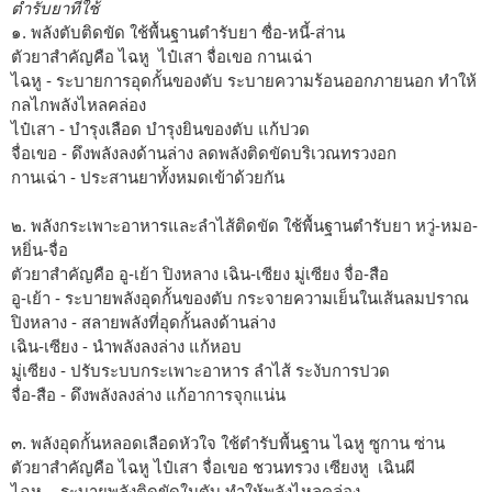
ตำรับยาที่ใช้
๑. พลังตับติดขัด ใช้พื้นฐานตำรับยา ซื่อ-หนี้-ส่าน
ตัวยาสำคัญคือ ไฉหู ไป๋เสา จื่อเขอ กานเฉ่า
ไฉหู - ระบายการอุดกั้นของตับ ระบายความร้อนออกภายนอก ทำให้
กลไกพลังไหลคล่อง
ไป๋เสา - บำรุงเลือด บำรุงยินของตับ แก้ปวด
จื่อเขอ - ดึงพลังลงด้านล่าง ลดพลังติดขัดบริเวณทรวงอก
กานเฉ่า - ประสานยาทั้งหมดเข้าด้วยกัน
๒. พลังกระเพาะอาหารและลำไส้ติดขัด ใช้พื้นฐานตำรับยา หวู่-หมอ-
หยิ่น-จื่อ
ตัวยาสำคัญคือ อู-เย้า ปิงหลาง เฉิน-เซียง มู่เซียง จื่อ-สือ
อู-เย้า - ระบายพลังอุดกั้นของตับ กระจายความเย็นในเส้นลมปราณ
ปิงหลาง - สลายพลังที่อุดกั้นลงด้านล่าง
เฉิน-เซียง - นำพลังลงล่าง แก้หอบ
มู่เซียง - ปรับระบบกระเพาะอาหาร ลำไส้ ระงับการปวด
จื่อ-สือ - ดึงพลังลงล่าง แก้อาการจุกแน่น
๓. พลังอุดกั้นหลอดเลือดหัวใจ ใช้ตำรับพื้นฐาน ไฉหู ซูกาน ซ่าน
ตัวยาสำคัญคือ ไฉหู ไป๋เสา จื่อเขอ ชวนทรวง เซียงหู เฉินผี
ไฉหู - ระบายพลังติดขัดในตับ ทำให้พลังไหลคล่อง