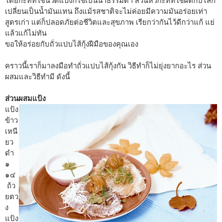
โดยกะทิที่ใช้นวดแป้งก็ใช้เป็นน้ำธรรมดา ส่วนหัวกะทิที่ใช้ผัดกับไส้ก็
เปลี่ยนเป็นน้ำมันแทน ถึงแม้รสชาติจะไม่ค่อยมีความมันอร่อยเท่า
สูตรเก่า แต่ก็ปลอดภัยต่อชีวิตและสุขภาพ เรียกว่ากันไว้ดีกว่าแก้ แย่
แล้วแก้ไม่ทัน
ขอให้อร่อยกับถั่วแปบไส้กุ้งฝีมือของคุณเอง
คราวนี้เราก็มาลงมือทำถั่วแปบไส้กุ้งกัน วิธีทำก็ไม่ยุ่งยากอะไร ส่วน
ผสมและวิธีทำมี ดังนี้
ส่วนผสมแป้ง
แป้ง
ข้าว
เหนี
ยว
ดำ
๑
๑๔
ถ้ว
ยตว
ง
แป้ง