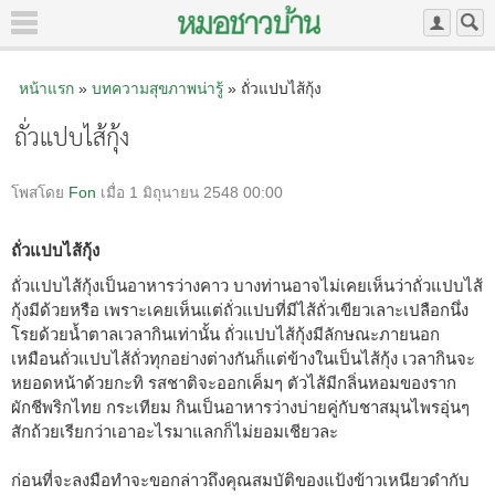
หน้าแรก
»
บทความสุขภาพน่ารู้
» ถั่วแปบไส้กุ้ง
ถั่วแปบไส้กุ้ง
โพสโดย
Fon
เมื่อ 1 มิถุนายน 2548 00:00
ถั่วแปบไส้กุ้ง
ถั่วแปบไส้กุ้งเป็นอาหารว่างคาว บางท่านอาจไม่เคยเห็นว่าถั่วแปบไส้
กุ้งมีด้วยหรือ เพราะเคยเห็นแต่ถั่วแปบที่มีไส้ถั่วเขียวเลาะเปลือกนึ่ง
โรยด้วยน้ำตาลเวลากินเท่านั้น ถั่วแปบไส้กุ้งมีลักษณะภายนอก
เหมือนถั่วแปบไส้ถั่วทุกอย่างต่างกันก็แต่ข้างในเป็นไส้กุ้ง เวลากินจะ
หยอดหน้าด้วยกะทิ รสชาติจะออกเค็มๆ ตัวไส้มีกลิ่นหอมของราก
ผักชีพริกไทย กระเทียม กินเป็นอาหารว่างบ่ายคู่กับชาสมุนไพรอุ่นๆ
สักถ้วยเรียกว่าเอาอะไรมาแลกก็ไม่ยอมเชียวละ
ก่อนที่จะลงมือทำจะขอกล่าวถึงคุณสมบัติของแป้งข้าวเหนียวดำกับ