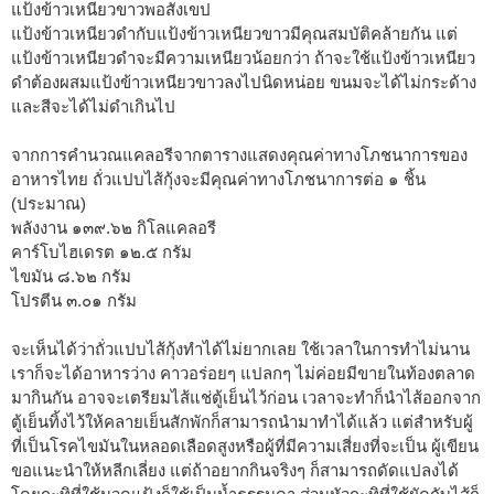
แป้งข้าวเหนียวขาวพอสังเขป
แป้งข้าวเหนียวดำกับแป้งข้าวเหนียวขาวมีคุณสมบัติคล้ายกัน แต่
แป้งข้าวเหนียวดำจะมีความเหนียวน้อยกว่า ถ้าจะใช้แป้งข้าวเหนียว
ดำต้องผสมแป้งข้าวเหนียวขาวลงไปนิดหน่อย ขนมจะได้ไม่กระด้าง
และสีจะได้ไม่ดำเกินไป
จากการคำนวณแคลอรีจากตารางแสดงคุณค่าทางโภชนาการของ
อาหารไทย ถั่วแปบไส้กุ้งจะมีคุณค่าทางโภชนาการต่อ ๑ ชิ้น
(ประมาณ)
พลังงาน ๑๓๙.๖๒ กิโลแคลอรี
คาร์โบไฮเดรต ๑๒.๕ กรัม
ไขมัน ๘.๖๒ กรัม
โปรตีน ๓.๐๑ กรัม
จะเห็นได้ว่าถั่วแปบไส้กุ้งทำได้ไม่ยากเลย ใช้เวลาในการทำไม่นาน
เราก็จะได้อาหารว่าง คาวอร่อยๆ แปลกๆ ไม่ค่อยมีขายในท้องตลาด
มากินกัน อาจจะเตรียมไส้แช่ตู้เย็นไว้ก่อน เวลาจะทำก็นำไส้ออกจาก
ตู้เย็นทิ้งไว้ให้คลายเย็นสักพักก็สามารถนำมาทำได้แล้ว แต่สำหรับผู้
ที่เป็นโรคไขมันในหลอดเลือดสูงหรือผู้ที่มีความเสี่ยงที่จะเป็น ผู้เขียน
ขอแนะนำให้หลีกเลี่ยง แต่ถ้าอยากกินจริงๆ ก็สามารถดัดแปลงได้