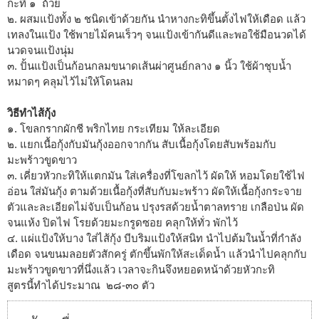
กะทิ ๑ ถ้วย
๒. ผสมแป้งทั้ง ๒ ชนิดเข้าด้วยกัน นำหางกะทิขึ้นตั้งไฟให้เดือด แล้ว
เทลงในแป้ง ใช้พายไม้คนเร็วๆ จนแป้งเข้ากันดีและพอใช้มือนวดได้
นวดจนแป้งนุ่ม
๓. ปั้นแป้งเป็นก้อนกลมขนาดเส้นผ่าศูนย์กลาง ๑ นิ้ว ใช้ผ้าชุบน้ำ
หมาดๆ คลุมไว้ไม่ให้โดนลม
วิธีทำไส้กุ้ง
๑. โขลกรากผักชี พริกไทย กระเทียม ให้ละเอียด
๒. แยกเนื้อกุ้งกับมันกุ้งออกจากกัน สับเนื้อกุ้งโดยสับพร้อมกับ
มะพร้าวขูดขาว
๓. เคี่ยวหัวกะทิให้แตกมัน ใส่เครื่องที่โขลกไว้ ผัดให้ หอมโดยใช้ไฟ
อ่อน ใส่มันกุ้ง ตามด้วยเนื้อกุ้งที่สับกับมะพร้าว ผัดให้เนื้อกุ้งกระจาย
ตัวและละเอียดไม่จับเป็นก้อน ปรุงรสด้วยน้ำตาลทราย เกลือป่น ผัด
จนแห้ง ปิดไฟ โรยด้วยมะกรูดซอย คลุกให้ทั่ว พักไว้
๔. แผ่แป้งให้บาง ใส่ไส้กุ้ง บีบริมแป้งให้สนิท นำไปต้มในน้ำที่กำลัง
เดือด จนขนมลอยตัวสักครู่ ตักขึ้นพักให้สะเด็ดน้ำ แล้วนำไปคลุกกับ
มะพร้าวขูดขาวที่นึ่งแล้ว เวลาจะกินจึงหยอดหน้าด้วยหัวกะทิ
สูตรนี้ทำได้ประมาณ ๒๘-๓๐ ตัว