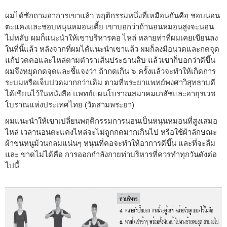
ผมได้ซักถามอาการเขาแล้ว พฤติกรรมหนึ่งที่เหมือนกันคือ ชอบนอน
ตะแคงและชอบหนุนหมอนเตี้ย เขาบอกว่าถ้านอนหมอนสูงจะนอน
ไม่หลับ ผมก็แนะนำให้เขาบริหารคอ ไหล่ หลายท่าที่ผมเคยเขียนลง
ในที่นี้แล้ว หลังจากที่ผมได้แนะนำเขาแล้ว ผมก็ลงมือนวดและกดจุด
แก้ปวดคอและไหล่ตามตำราเส้นประธานสิบ แล้วเขาก็บอกว่าดีขึ้น
ผมจึงหยุดกดจุดและชี้แจงว่า ถ้ากดเกิน ๖ ครั้งแล้วจะทำให้เกิดการ
ระบมหรือเจ็บปวดมากกว่าเดิม ตามที่พระยาแพทย์พงศาวิสุทธาบดี
ได้เขียนไว้ในหนังสือ แพทย์แผนโบราณสมาคมเภสัชและอายุรเวช
โบราณแห่งประเทศไทย (วัดสามพระยา)
ผมแนะนำให้เขาเปลี่ยนพฤติกรรมการนอนเป็นหนุนหมอนที่สูงเสมอ
ไหล่ เวลานอนตะแคงไหล่จะไม่ถูกกดมากเกินไป หรือใช้ผ้าลักษณะ
ผ้าขนหนูม้วนกลมแน่นๆ หนุนที่คอจะทำให้อาการดีขึ้น และที่จะลืม
และ ขาดไม่ได้คือ การออกกำลังกายท่าบริหารที่ควรทำทุกวันดังต่อ
ไปนี้