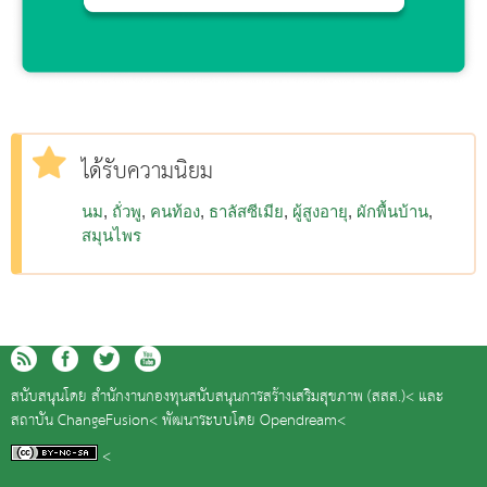
ได้รับความนิยม
นม
ถั่วพู
คนท้อง
ธาลัสซีเมีย
ผู้สูงอายุ
ผักพื้นบ้าน
สมุนไพร
สนับสนุนโดย
สำนักงานกองทุนสนับสนุนการสร้างเสริมสุขภาพ (สสส.)<
และ
สถาบัน ChangeFusion<
พัฒนาระบบโดย
Opendream<
<