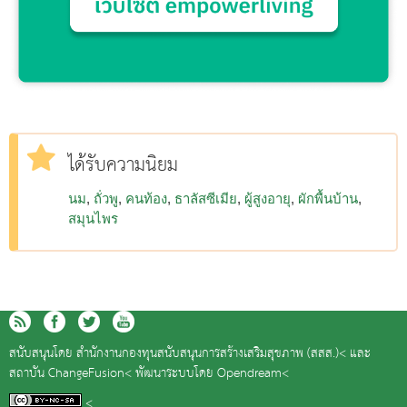
ได้รับความนิยม
นม
ถั่วพู
คนท้อง
ธาลัสซีเมีย
ผู้สูงอายุ
ผักพื้นบ้าน
สมุนไพร
สนับสนุนโดย
สำนักงานกองทุนสนับสนุนการสร้างเสริมสุขภาพ (สสส.)<
และ
สถาบัน ChangeFusion<
พัฒนาระบบโดย
Opendream<
<