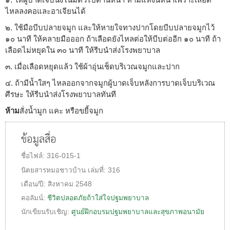
ไหลลงคอและอาเจียนได้
๒. ใช้มือบีบปลายจมูก และให้หายใจทางปากโดยบีบปลายจมูกไว้
๑๐ นาที ให้คลายมือออก ถ้าเลือดยังไหลต่อให้บีบต่ออีก ๑๐ นาที ถ้า
เลือดไม่หยุดใน ๓๐ นาที ให้รีบนำส่งโรงพยาบาล
๓. เมื่อเลือดหยุดแล้ว ใช้ผ้าอุ่นเช็ดบริเวณจมูกและปาก
๔. ถ้ามีน้ำใสๆ ไหลออกจากจมูกผู้บาดเจ็บหลังการบาดเจ็บบริเวณ
ศีรษะ ให้รีบนำส่งโรงพยาบาลทันที
ห้าม
สั่งน้ำมูก แคะ หรือขยี้จมูก
ข้อมูลสื่อ
ชื่อไฟล์:
316-015-1
นิตยสารหมอชาวบ้าน
เล่มที่:
316
เดือน/ปี:
สิงหาคม 2548
คอลัมน์:
ชีวิตปลอดภัยถ้าใส่ใจปฐมพยาบาล
นักเขียนรับเชิญ:
ศูนย์ฝึกอบรมปฐมพยาบาลและสุขภาพอนามัย