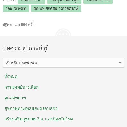
ป้ายคำ:
โรคตามระบบ
โรคหู ตา คอ จมูก
โรคและอาการ
รักษ์ “ดวงตา”
ผศ.นพ.ศักดิ์ชัย วงศกิตติรักษ์
อ่าน 5,864 ครั้ง
บทความสุขภาพน่ารู้
สำหรับประชาชน
ทั้งหมด
การแพทย์ทางเลือก
ดูแลสุขภาพ
สุขภาพทางเพศและครอบครัว
สร้างเสริมสุขภาพ 3 อ. ​และป้องกันโรค