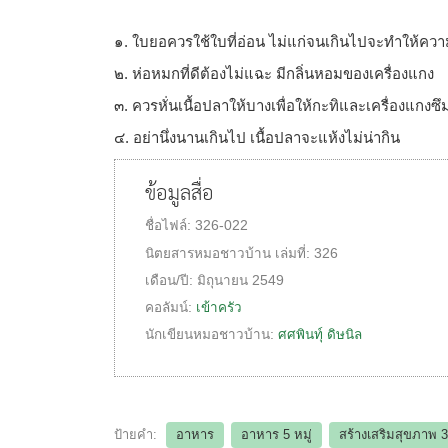
๑. ใบยอควรใช้ใบที่อ่อน ไม่แก่จนเกินไปจะทำให้คว
๒. ห่อหมกที่ดีต้องไม่แฉะ มีกลิ่นหอมของเครื่องแกง
๓. ควรหั่นเนื้อปลาให้บางเพื่อให้กะทิและเครื่องแกงซึม
๔. อย่านึ่งนานเกินไป เนื้อปลาจะแห้งไม่น่ากิน
ข้อมูลสื่อ
ชื่อไฟล์:
326-022
นิตยสารหมอชาวบ้าน
เล่มที่:
326
เดือน/ปี:
มิถุนายน 2549
คอลัมน์:
เข้าครัว
นักเขียนหมอชาวบ้าน:
ศศพินทุ์ ดิษนิล
ป้ายคำ:
อาหาร
อาหาร 5 หมู่
สร้างเสริมสุขภาพ 3