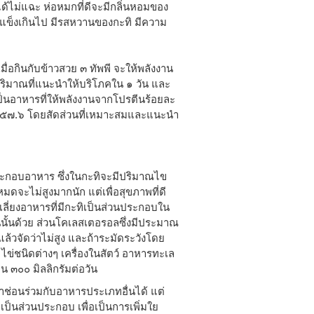
ได้ไม่แฉะ ห่อหมกที่ดีจะมีกลิ่นหอมของ
ือแข็งเกินไป มีรสหวานของกะทิ มีความ
อกินกับข้าวสวย ๓ ทัพพี จะให้พลังงาน
ริมาณที่แนะนำให้บริโภคใน ๑ วัน และ
เป็นอาหารที่ให้พลังงานจากโปรตีนร้อยละ
 ๕๗.๖ โดยสัดส่วนที่เหมาะสมและแนะนำ
ระกอบอาหาร ซึ่งในกะทิจะมีปริมาณไข
งหมดจะไม่สูงมากนัก แต่เพื่อสุขภาพที่ดี
ลี่ยงอาหารที่มีกะทิเป็นส่วนประกอบใน
วันนั้นด้วย ส่วนโคเลสเตอรอลซึ่งมีประมาณ
้วจัดว่าไม่สูง และถ้าระมัดระวังโดย
น ไข่ชนิดต่างๆ เครื่องในสัตว์ อาหารทะเล
 ๓๐๐ มิลลิกรัมต่อวัน
ลาช่อนร่วมกับอาหารประเภทอื่นได้ แต่
ักเป็นส่วนประกอบ เพื่อเป็นการเพิ่มใย