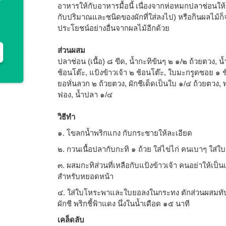
อาหารให้กับอาหารมื้อนี้ เนื่องจากห่อหมกปลาช่อนให้ป
กับปริมาณและชนิดของผักที่ใส่ลงไป) หรือกินผลไม้ก็
ประโยชน์อย่างอื่นจากผลไม้อีกด้วย
ส่วนผสม
ปลาช่อน (เนื้อ) ๘ ขีด, น้ำกะทิข้นๆ ๒ ๑/๒ ถ้วยตวง, 
ช้อนโต๊ะ, แป้งข้าวเจ้า ๒ ช้อนโต๊ะ, ใบมะกรูดซอย ๑
ยอหั่นลวก ๒ ถ้วยตวง, ผักชีเด็ดเป็นใบ ๑/๔ ถ้วยตวง, 
ฟอง, น้ำปลา ๑/๔
วิธีทำ
๑. โขลกน้ำพริกแกง กับกระชายให้ละเอียด
๒. กวนเนื้อปลากับกะทิ ๑ ถ้วย ใส่ไข่ไก่ คนเบาๆ ใส่
๓. ผสมกะทิส่วนที่เหลือกับแป้งข้าวเจ้า คนอย่าให้เป็น
สำหรับหยอดหน้า
๔. ใส่ใบโหระพาและใบยอลงในกระทง ตักส่วนผสมทับ
ผักชี พริกชี้ฟ้าแดง นึ่งในน้ำเดือด ๑๕ นาที
เคล็ดลับ