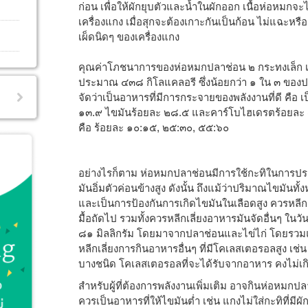
ก่อน เพื่อให้ผักยุบตัวและน้ำในผักออก เนื้อห่อหมกจะ
เครื่องแกง เมื่อสุกจะต้องเกาะกันเป็นก้อน ไม่แฉะหร
เผ็ดนิดๆ ของเครื่องแกง
คุณค่าโภชนาการของห่อหมกปลาช่อน ๒ กระทงเล็ก เมื่
ประมาณ ๔๓๘ กิโลแคลอรี ซึ่งน้อยกว่า ๑ ใน ๓ ของป
จัดว่าเป็นอาหารที่มีการกระจายของพลังงานที่ดี คือ 
๑๓.๙ ไขมันร้อยละ ๒๘.๕ และคาร์โบไฮเดรตร้อยละ
คือ ร้อยละ ๑๐:๑๕, ๒๕:๓๐, ๕๕:๖๐
อย่างไรก็ตาม ห่อหมกปลาช่อนมีการใช้กะทิในการป
มันอิ่มตัวค่อนข้างสูง ดังนั้น ถึงแม้ว่าปริมาณไขมันทั้
และเป็นการป้องกันการเกิดไขมันในเลือดสูง ควรหลีกเ
มื้อถัดไป รวมทั้งควรหลีกเลี่ยงอาหารมันจัดอื่นๆ ใน
๘๑ มิลลิกรัม โดยมาจากปลาช่อนและไข่ไก่ โดยรวมแล
หลีกเลี่ยงการกินอาหารอื่นๆ ที่มีโคเลสเตอรอลสูง เช่
บางชนิด โคเลสเตอรอลที่จะได้รับจากอาหาร คงไม่เกิน
สำหรับผู้ที่ต้องการพลังงานเพิ่มเติม อาจกินห่อหมกป
ควรเป็นอาหารที่ให้ไขมันต่ำ เช่น แกงไม่ใส่กะทิที่มีผ