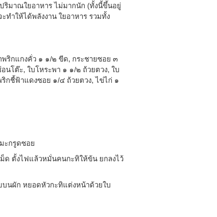
ริมาณใยอาหาร ไม่มากนัก (ทั้งนี้ขึ้นอยู่
จะทำให้ได้พลังงาน ใยอาหาร รวมทั้ง
น้ำพริกแกงคั่ว ๑ ๑/๒ ขีด, กระชายซอย ๓
 ช้อนโต๊ะ, ใบโหระพา ๑ ๑/๒ ถ้วยตวง, ใบ
พริกชี้ฟ้าแดงซอย ๑/๔ ถ้วยตวง, ไข่ไก่ ๑
ใบมะกรูดซอย
เม็ด ตั้งไฟแล้วหมั่นคนกะทิให้ข้น ยกลงไว้
บนผัก หยอดหัวกะทิแต่งหน้าด้วยใบ