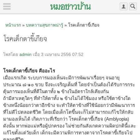
หน้าแรก
»
บทความสุขภาพน่ารู้
» โรคเด็กตาขี้เกียจ
โรคเด็กตาขี้เกียจ
โพสโดย
admin
เมื่อ 3 เมษายน 2556 07:52
โรคเด็กตาขี้เกียจ คืออะไร
เมื่อแรกเกิด ระบบการมองเห็นจะมีการพัฒนาเรื่อยๆ จนอายุ
ประมาณ ๘-๑๐ ขวบ จึงจะเจริญเต็มที่ โดยจำเป็นต้องได้รับการกระ
ตุ้นการมองเห็นที่ดีในตาทั้ง ๒ ข้างในอัตราใกล้เคียงกัน
ถ้ามีสาเหตุใดๆ ที่ทำให้ตาทั้ง ๒ ข้างไม่ได้ใช้มอง หรือใช้ตาข้างใด
ข้างหนึ่งน้อยกว่าตาอีกข้าง จะทำให้ตาข้างที่ใช้น้อยกว่ามีพัฒนาการ
ที่ไม่ดีไปตลอดชีวิต โดยเมื่อเด็กโตขึ้นจะก็ไม่สามารถแก้ไขให้กลับ
มามองเห็นได้ เกิดภาวะที่เรียกว่า โรคเด็กตาขี้เกียจ (Amblyopia)
ดังนั้น หากพ่อแม่หรือผู้ปกครอง ไม่ช่วยกันสังเกตความผิดปกตินี้และ
แก้ไขตั้งแต่วัยเด็ก เด็กจะมีความพิการทางตาจากโรคตาขี้เกียจไป
ตลอดชีวิต