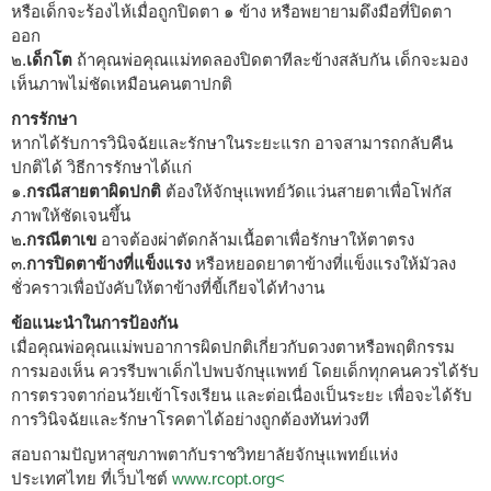
หรือเด็กจะร้องไห้เมื่อถูกปิดตา ๑ ข้าง หรือพยายามดึงมือที่ปิดตา
ออก
๒.
เด็กโต
ถ้าคุณพ่อคุณแม่ทดลองปิดตาทีละข้างสลับกัน เด็กจะมอง
เห็นภาพไม่ชัดเหมือนคนตาปกติ
การรักษา
หากได้รับการวินิจฉัยและรักษาในระยะแรก อาจสามารถกลับคืน
ปกติได้ วิธีการรักษาได้แก่
๑.
กรณีสายตาผิดปกติ
ต้องให้จักษุแพทย์วัดแว่นสายตาเพื่อโฟกัส
ภาพให้ชัดเจนขึ้น
๒
.กรณีตาเข
อาจต้องผ่าตัดกล้ามเนื้อตาเพื่อรักษาให้ตาตรง
๓.
การปิดตาข้างที่แข็งแรง
หรือหยอดยาตาข้างที่แข็งแรงให้มัวลง
ชั่วคราวเพื่อบังคับให้ตาข้างที่ขี้เกียจได้ทำงาน
ข้อแนะนำในการป้องกัน
เมื่อคุณพ่อคุณแม่พบอาการผิดปกติเกี่ยวกับดวงตาหรือพฤติกรรม
การมองเห็น ควรรีบพาเด็กไปพบจักษุแพทย์ โดยเด็กทุกคนควรได้รับ
การตรวจตาก่อนวัยเข้าโรงเรียน และต่อเนื่องเป็นระยะ เพื่อจะได้รับ
การวินิจฉัยและรักษาโรคตาได้อย่างถูกต้องทันท่วงที
สอบถามปัญหาสุขภาพตากับราชวิทยาลัยจักษุแพทย์แห่ง
ประเทศไทย ที่เว็บไซต์
www.rcopt.org<