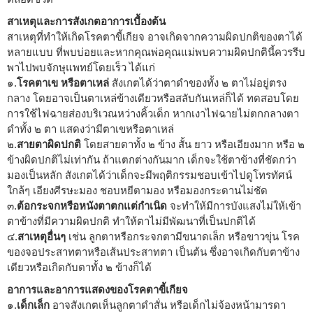
สาเหตุและการสังเกตอาการเบื้องต้น
สาเหตุที่ทำให้เกิดโรคตาขี้เกียจ อาจเกิดจากความผิดปกติของตาได้
หลายแบบ ที่พบบ่อยและหากคุณพ่อคุณแม่พบความผิดปกตินี้ควรรีบ
พาไปพบจักษุแพทย์โดยเร็ว ได้แก่
๑.
โรคตาเข หรือตาเหล่
สังเกตได้ว่าตาดำของทั้ง ๒ ตาไม่อยู่ตรง
กลาง โดยอาจเป็นตาเหล่ข้างเดียวหรือสลับกันเหล่ก็ได้ ทดสอบโดย
การใช้ไฟฉายส่องบริเวณหว่างคิ้วเด็ก หากเงาไฟฉายไม่ตกกลางตา
ดำทั้ง ๒ ตา แสดงว่ามีตาเขหรือตาเหล่
๒.
สายตาผิดปกติ
โดยสายตาทั้ง ๒ ข้าง สั้น ยาว หรือเอียงมาก หรือ ๒
ข้างผิดปกติไม่เท่ากัน ถ้าแตกต่างกันมาก เด็กจะใช้ตาข้างที่ชัดกว่า
มองเป็นหลัก สังเกตได้ว่าเด็กจะมีพฤติกรรมชอบเข้าไปดูโทรทัศน์
ใกล้ๆ เอียงศีรษะมอง ชอบหยีตามอง หรือมองกระดานไม่ชัด
๓.
ต้อกระจกหรือหนังตาตกแต่กำเนิด
จะทำให้มีการบังแสงไม่ให้เข้า
ตาข้างที่มีความผิดปกติ ทำให้ตาไม่มีพัฒนาที่เป็นปกติได้
๔.
สาเหตุอื่นๆ
เช่น ลูกตาหรือกระจกตามีขนาดเล็ก หรือขาวขุ่น โรค
ของจอประสาทตาหรือเส้นประสาทตา เป็นต้น ซึ่งอาจเกิดกับตาข้าง
เดียวหรือเกิดกับตาทั้ง ๒ ข้างก็ได้
อาการและอาการแสดงของโรคตาขี้เกียจ
๑.
เด็กเล็ก
อาจสังเกตเห็นลูกตาดำสั่น หรือเด็กไม่จ้องหน้ามารดา