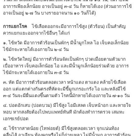
อาการเพียงเล็กน้อย อาจเป็นอยู่ ๓-๔ วัน ก็หายได้เอง (ส่วนอาการไข้
อาจเป็นอยู่ ๒-๗ วัน บางรายอาจนาน ๑๐ วันก็ได้)
การแยกโรค
ไข้เลือดออกจะมีอาการไข้สูง (ตัวร้อน) เป็นสำคัญ
ควรแยกแยะออกจากไข้อื่นๆ ได้แก่
๑. ไข้หวัด มีอาการตัวร้อนเป็นพักๆ มีน้ำมูกไหล ไอ เจ็บคอเล็กน้อย
ไข้มักจะหายได้เองภายใน ๒-๔ วัน
๒. ไข้หวัดใหญ่ มีอาการตัวร้อนจัดเป็นพักๆ ปวดเมื่อยตามตัวมาก
เบื่ออาหาร เจ็บคอเล็กน้อย ไอ และมีน้ำมูกเล็กน้อยร่วมด้วย อาการ
ไข้มักจะหายได้เองภายใน ๓-๕ วัน
๓. หัด มีอาการตัวร้อนตลอดเวลา หน้าแดง ตาแดง คล้ายไข้เลือด
ออก แต่แตกต่างกันตรงที่หัดจะมีขี้มูกเกรอะกรัง ไอ และหลังมีไข้
๓-๔ วันจะมีผื่นแดงขึ้นตามตัว โรคนี้มักหายได้เองภายใน ๗-๑๐ วัน
๔. ปอดอักเสบ (ปอดบวม) มีไข้สูง ไอมีเสลด เจ็บหน้าอก และหายใจ
หอบ หากสงสัยต้องไปพบแพทย์ทันที มักต้องทำการตรวจ เสมหะ
เอกซเรย์ปอด
๕. ไข้รากสาดน้อย (ไทฟอยด์) มีไข้สูงตลอดเวลา จุกแน่นท้อง
คลื่นไส้ อาเจียน ท้องผูกหรือไม่ก็ถ่ายเหลว ไม่มีน้ำมูก อาการตัวร้อน