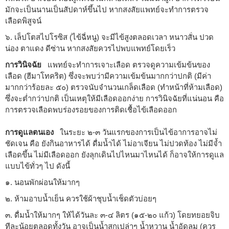
มักจะเป็นนานเป็นสัปดาห์ขึ้นไป หากสงสัยแพทย์จะทำการตรวจ
เลือดพิสูจน์
๖. เล็ปโตสไปโรซิส (ไข้ฉี่หนู) จะมีไข้สูงตลอดเวลา หนาวสั่น ปวด
น่อง ตาแดง ดีซ่าน หากสงสัยควรไปพบแพทย์โดยเร็ว
การวินิจฉัย
แพทย์จะทำการเจาะเลือด ตรวจดูความเข้มข้นของ
เลือด (ฮีมาโทคริต) ซึ่งจะพบว่ามีความเข้มข้นมากกว่าปกติ (มีค่า
มากกว่าร้อยละ ๕๐) ตรวจนับจำนวนเกล็ดเลือด (ทำหน้าที่ห้ามเลือด)
ซึ่งจะต่ำกว่าปกติ เป็นเหตุให้มีเลือดออกง่าย การวินิจฉัยที่แน่นอน คือ
การตรวจเลือดพบร่องรอยของการติดเชื้อไข้เลือดออก
การดูแลตนเอง
ในระยะ ๒-๓ วันแรกของการเป็นไข้อาการอาจไม่
ชัดเจน คือ ยังกินอาหารได้ ดื่มน้ำได้ ไม่อาเจียน ไม่ปวดท้อง ไม่มีจ้ำ
เลือดขึ้น ไม่มีเลือดออก ยังลุกเดินไปไหนมาไหนได้ ก็อาจให้การดูแล
แบบไข้ทั่วๆ ไป ดังนี้
๑. นอนพักผ่อนให้มากๆ
๒. ห้ามอาบน้ำเย็น ควรใช้ผ้าชุบน้ำเช็ดตัวบ่อยๆ
๓. ดื่มน้ำให้มากๆ ให้ได้วันละ ๓-๔ ลิตร (๑๕-๒๐ แก้ว) โดยทยอยจิบ
ทีละน้อยตลอดทั้งวัน อาจเป็นน้ำสุกเปล่าๆ น้ำหวาน น้ำอัดลม (ควร