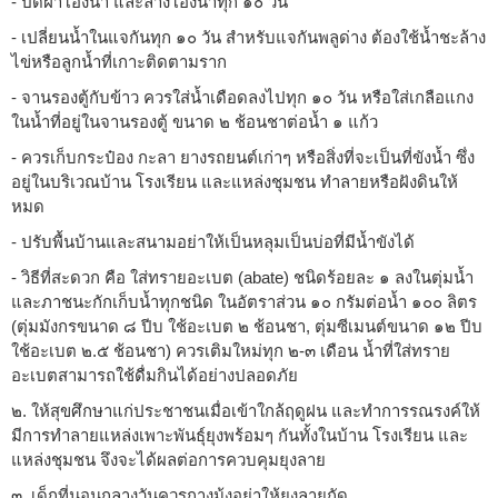
- ปิดฝาโอ่งน้ำ และล้างโอ่งน้ำทุก ๑๐ วัน
- เปลี่ยนน้ำในแจกันทุก ๑๐ วัน สำหรับแจกันพลูด่าง ต้องใช้น้ำชะล้าง
ไข่หรือลูกน้ำที่เกาะติดตามราก
- จานรองตู้กับข้าว ควรใส่น้ำเดือดลงไปทุก ๑๐ วัน หรือใส่เกลือแกง
ในน้ำที่อยู่ในจานรองตู้ ขนาด ๒ ช้อนชาต่อน้ำ ๑ แก้ว
- ควรเก็บกระป๋อง กะลา ยางรถยนต์เก่าๆ หรือสิ่งที่จะเป็นที่ขังน้ำ ซึ่ง
อยู่ในบริเวณบ้าน โรงเรียน และแหล่งชุมชน ทำลายหรือฝังดินให้
หมด
- ปรับพื้นบ้านและสนามอย่าให้เป็นหลุมเป็นบ่อที่มีน้ำขังได้
- วิธีที่สะดวก คือ ใส่ทรายอะเบต (abate) ชนิดร้อยละ ๑ ลงในตุ่มน้ำ
และภาชนะกักเก็บน้ำทุกชนิด ในอัตราส่วน ๑๐ กรัมต่อน้ำ ๑๐๐ ลิตร
(ตุ่มมังกรขนาด ๘ ปีบ ใช้อะเบต ๒ ช้อนชา, ตุ่มซีเมนต์ขนาด ๑๒ ปีบ
ใช้อะเบต ๒.๕ ช้อนชา) ควรเติมใหม่ทุก ๒-๓ เดือน น้ำที่ใส่ทราย
อะเบตสามารถใช้ดื่มกินได้อย่างปลอดภัย
๒. ให้สุขศึกษาแก่ประชาชนเมื่อเข้าใกล้ฤดูฝน และทำการรณรงค์ให้
มีการทำลายแหล่งเพาะพันธุ์ยุงพร้อมๆ กันทั้งในบ้าน โรงเรียน และ
แหล่งชุมชน จึงจะได้ผลต่อการควบคุมยุงลาย
๓. เด็กที่นอนกลางวันควรกางมุ้งอย่าให้ยุงลายกัด