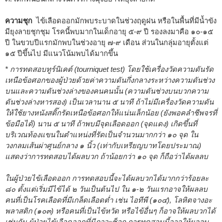
ความชุก
ไข้เลือดออกมักพบระบาดในช่วงฤดูฝน หรือในพื้นที่มีน้ำขัง
มียุงลายชุกชุม โรคนี้พบมากในเด็กอายุ ๕-๙ ปี รองลงมาคือ ๑๐-๑๕
ปี ในขวบปีแรกมักพบในช่วงอายุ ๗-๙ เดือน ส่วนในกลุ่มอายุตั้งแต่
๑๕ ปีขึ้นไป มีแนวโน้มพบได้มากขึ้น
* การทดสอบทูร์นิเคต์ (tourniquet test) โดยใช้เครื่องวัดความดันรัด
เหนือข้อศอกของผู้ป่วยด้วยค่าความดันกึ่งกลางระหว่างความดันช่วง
บนและความดันช่วงล่างของคนคนนั้น (ความดันช่วงบนบวกความ
ดันช่วงล่างหารสอง) เป็นเวลานาน ๕ นาที ถ้าไม่มีเครื่องวัดความดัน
ให้ใช้ยางหนังสติ๊กรัดเหนือข้อศอกให้แน่นเล็กน้อย (ยังพอคลำชีพจรที่
ข้อมือได้) นาน ๕ นาที ถ้าพบมีจุดเลือดออก (จุดแดง) เกิดขึ้นที่
บริเวณท้องแขนในตำแหน่งที่รัดเป็นจำนวนมากกว่า ๑๐ จุด ใน
วงกลมเส้นผ่าศูนย์กลาง ๑ นิ้ว (เท่ากับเหรียญบาทโดยประมาณ)
แสดงว่าการทดสอบได้ผลบวก ถ้าน้อยกว่า ๑๐ จุด ก็ถือว่าได้ผลลบ
ในผู้ป่วยไข้เลือดออก การทดสอบนี้จะได้ผลบวกได้มากกว่าร้อยละ
๘๐ ตั้งแต่เริ่มมีไข้ได้ ๒ วันเป็นต้นไป ใน ๑-๒ วันแรกอาจให้ผลลบ
คนที่เป็นโรคเลือดที่มีเกล็ดเลือดต่ำ เช่น ไอทีพี (๑๐๔), โลหิตจางอะ
พลาสติก (๑๐๓) หรือคนที่เป็นไข้หวัด หรือไข้อื่นๆ ก็อาจให้ผลบวกได้
เช่นกัน ผู้ป่วยไข้เลือดออกที่มีภาวะช็อก การทดสอบนี้อาจให้ผลลบ