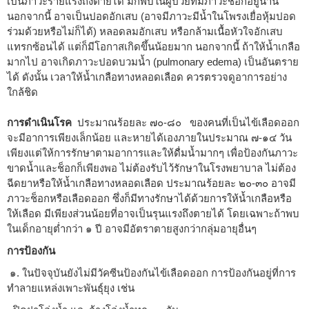
เป็นภาวะร้ายแรงถึงตายได้ มักพบในผู้ป่วยที่มีภาวะช็อกอยู่นาน
นอกจากนี้ อาจเป็นปอดอักเสบ (อาจมีภาวะมีน้ำในโพรงเยื่อหุ้มปอด
ร่วมด้วยหรือไม่ก็ได้) หลอดลมอักเสบ หรือกล้ามเนื้อหัวใจอักเสบ
แทรกซ้อนได้ แต่ก็มีโอกาสเกิดขึ้นน้อยมาก นอกจากนี้ ถ้าให้น้ำเกลือ
มากไป อาจเกิดภาวะปอดบวมน้ำ (pulmonary edema) เป็นอันตราย
ได้ ดังนั้น เวลาให้น้ำเกลือทางหลอดเลือด ควรตรวจดูอาการอย่าง
ใกล้ชิด
การดำเนินโรค
ประมาณร้อยละ ๗๐-๘๐ ของคนที่เป็นไข้เลือดออก
จะมีอาการเพียงเล็กน้อย และหายได้เองภายในประมาณ ๗-๑๔ วัน
เพียงแต่ให้การรักษาตามอาการและให้ดื่มน้ำมากๆ เพื่อป้องกันภาวะ
ขาดน้ำและช็อกก็เพียงพอ ไม่ต้องรับไว้รักษาในโรงพยาบาล ไม่ต้อง
ฉีดยาหรือให้น้ำเกลือทางหลอดเลือด ประมาณร้อยละ ๒๐-๓๐ อาจมี
ภาวะช็อกหรือเลือดออก ซึ่งก็มีทางรักษาได้ด้วยการให้น้ำเกลือหรือ
ให้เลือด มีเพียงส่วนน้อยที่อาจเป็นรุนแรงถึงตายได้ โดยเฉพาะถ้าพบ
ในเด็กอายุต่ำกว่า ๑ ปี อาจมีอัตราตายสูงกว่ากลุ่มอายุอื่นๆ
การป้องกัน
๑. ในปัจจุบันยังไม่มีวัคซีนป้องกันไข้เลือดออก การป้องกันอยู่ที่การ
ทำลายแหล่งเพาะพันธุ์ยุง เช่น