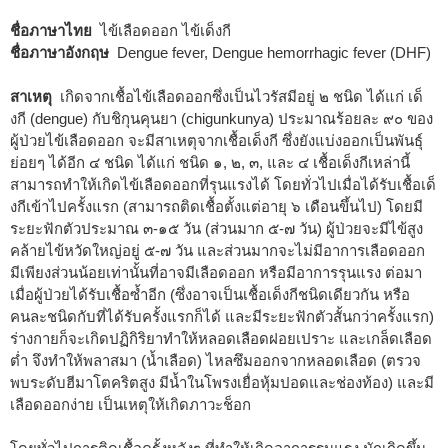
ชื่อภาษาไทย
ไข้เลือดออก ไข้เด็งกี
ชื่อภาษาอังกฤษ
Dengue fever, Dengue hemorrhagic fever (DHF)
สาเหตุ
เกิดจากเชื้อไข้เลือดออกซึ่งเป็นไวรัสมีอยู่ ๒ ชนิด ได้แก่ เด็
งกี (dengue) กับชิกุนคุนยา (chigunkunya) ประมาณร้อยละ ๙๐ ของ
ผู้ป่วยไข้เลือดออก จะมีสาเหตุจากเชื้อเด็งกี ซึ่งยังแบ่งออกเป็นพันธุ์
ย่อยๆ ได้อีก ๔ ชนิด ได้แก่ ชนิด ๑, ๒, ๓, และ ๔ เชื้อเด็งกีเหล่านี้
สามารถทำให้เกิดไข้เลือดออกที่รุนแรงได้ โดยทั่วไปเมื่อได้รับเชื้อเด็
งกีเข้าไปครั้งแรก (สามารถติดเชื้อตั้งแต่อายุ ๖ เดือนขึ้นไป) โดยมี
ระยะฟักตัวประมาณ ๓-๑๕ วัน (ส่วนมาก ๕-๗ วัน) ผู้ป่วยจะมีไข้สูง
คล้ายไข้หวัดใหญ่อยู่ ๕-๗ วัน และส่วนมากจะไม่มีอาการเลือดออก
มีเพียงส่วนน้อยเท่านั้นที่อาจมีเลือดออก หรือมีอาการรุนแรง ต่อมา
เมื่อผู้ป่วยได้รับเชื้อซ้ำอีก (ซึ่งอาจเป็นเชื้อเด็งกีชนิดเดียวกัน หรือ
คนละชนิดกับที่ได้รับครั้งแรกก็ได้ และมีระยะฟักตัวสั้นกว่าครั้งแรก)
ร่างกายก็จะเกิดปฏิกิริยาทำให้หลอดเลือดฝอยเปราะ และเกล็ดเลือด
ต่ำ จึงทำให้พลาสมา (น้ำเลือด) ไหลซึมออกจากหลอดเลือด (ตรวจ
พบระดับฮีมาโตคริตสูง มีน้ำในโพรงเยื่อหุ้มปอดและช่องท้อง) และมี
เลือดออกง่าย เป็นเหตุให้เกิดภาวะช็อก