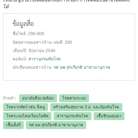
ได้
ข้อมูลสื่อ
ชื่อไฟล์:
290-005
นิตยสารหมอชาวบ้าน
เล่มที่:
290
เดือน/ปี:
มิถุนายน 2546
คอลัมน์:
สารานุกรมทันโรค
นักเขียนหมอชาวบ้าน:
รศ.นพ.สุรเกียรติ อาชานานุภาพ
ป้ายคำ:
อนามัยสิ่งแวดล้อม
โรคตามระบบ
โรคจากสัตว์ เช่น ฉี่หนู
สร้างเสริมสุขภาพ 3 อ.​ และป้องกันโรค
โรคระบบไหลเวียนโลหิต
สารานุกรมทันโรค
เชื้อชิกุนคุนยา
เชื้อเด็งกี
รศ.นพ.สุรเกียรติ อาชานานุภาพ