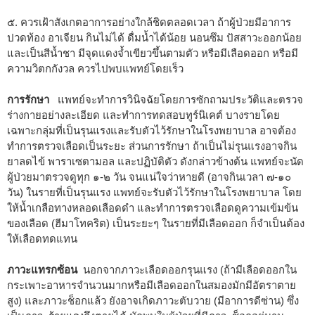
๕. ควรเฝ้าสังเกตอาการอย่างใกล้ชิดตลอดเวลา ถ้าผู้ป่วยมีอาการ
ปวดท้อง อาเจียน กินไม่ได้ ดื่มน้ำได้น้อย นอนซึม ปัสสาวะออกน้อย
และเป็นสีน้ำชา มีจุดแดงจ้ำเขียวขึ้นตามตัว หรือมีเลือดออก หรือมี
ความวิตกกังวล ควรไปพบแพทย์โดยเร็ว
การรักษา
แพทย์จะทำการวินิจฉัยโดยการซักถามประวัติและตรวจ
ร่างกายอย่างละเอียด และทำการทดสอบทูร์นิเคต์ บางรายโดย
เฉพาะกลุ่มที่เป็นรุนแรงและรับตัวไว้รักษาในโรงพยาบาล อาจต้อง
ทำการตรวจเลือดเป็นระยะ ส่วนการรักษา ถ้าเป็นไม่รุนแรงอาจกิน
ยาลดไข้ พาราเซตามอล และปฏิบัติตัว ดังกล่าวข้างต้น แพทย์จะนัด
ผู้ป่วยมาตรวจดูทุก ๑-๒ วัน จนแน่ใจว่าหายดี (อาจกินเวลา ๗-๑๐
วัน) ในรายที่เป็นรุนแรง แพทย์จะรับตัวไว้รักษาในโรงพยาบาล โดย
ให้น้ำเกลือทางหลอดเลือดดำ และทำการตรวจเลือดดูความเข้มข้น
ของเลือด (ฮีมาโทคริต) เป็นระยะๆ ในรายที่มีเลือดออก ก็จำเป็นต้อง
ให้เลือดทดแทน
ภาวะแทรกซ้อน
นอกจากภาวะเลือดออกรุนแรง (ถ้ามีเลือดออกใน
กระเพาะอาหารจำนวนมากหรือมีเลือดออกในสมองมักมีอัตราตาย
สูง) และภาวะช็อกแล้ว ยังอาจเกิดภาวะตับวาย (มีอาการดีซ่าน) ซึ่ง