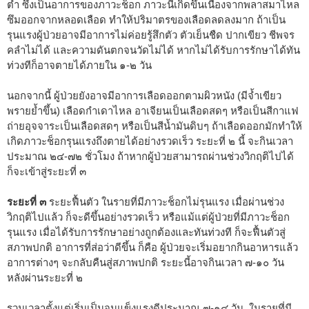
ต่ำ ซึ่งเป็นอาการของภาวะช็อก ภาวะนี้เกิดขึ้นเนื่องจากพลาสมาไหล
ซึมออกจากหลอดเลือด ทำให้ปริมาตรของเลือดลดลงมาก ถ้าเป็น
รุนแรงผู้ป่วยอาจมีอาการไม่ค่อยรู้สึกตัว ตัวเย็นชืด ปากเขียว ชีพจร
คลำไม่ได้ และความดันตกจนวัดไม่ได้ หากไม่ได้รับการรักษาได้ทัน
ท่วงทีก็อาจตายได้ภายใน ๑-๒ วัน
นอกจากนี้ ผู้ป่วยยังอาจมีอาการเลือดออกตามผิวหนัง (มีจ้ำเขียว
พรายย้ำขึ้น) เลือดกำเดาไหล อาเจียนเป็นเลือดสดๆ หรือเป็นสีกาแฟ
ถ่ายอุจจาระเป็นเลือดสดๆ หรือเป็นสีน้ำมันดิบๆ ถ้าเลือดออกมักทำให้
เกิดภาวะช็อกรุนแรงถึงตายได้อย่างรวดเร็ว ระยะที่ ๒ นี้ จะกินเวลา
ประมาณ ๒๔-๗๒ ชั่วโมง ถ้าหากผู้ป่วยสามารถผ่านช่วงวิกฤติไปได้
ก็จะเข้าสู่ระยะที่ ๓
ระยะที่ ๓
ระยะฟื้นตัว ในรายที่มีภาวะช็อกไม่รุนแรง เมื่อผ่านช่วง
วิกฤติไปแล้ว ก็จะดีขึ้นอย่างรวดเร็ว หรือแม้แต่ผู้ป่วยที่มีภาวะช็อก
รุนแรง เมื่อได้รับการรักษาอย่างถูกต้องและทันท่วงที ก็จะฟื้นตัวสู่
สภาพปกติ อาการที่ส่อว่าดีขึ้น ก็คือ ผู้ป่วยจะเริ่มอยากกินอาหารแล้ว
อาการต่างๆ จะกลับคืนสู่สภาพปกติ ระยะนี้อาจกินเวลา ๗-๑๐ วัน
หลังผ่านระยะที่ ๒
รวมเวลาตั้งแต่เริ่มเป็นจนแข็งแรงดีประมาณ ๗-๑๔ วัน, ในรายที่มี