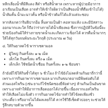
หลีกเลี่ยงน้ำที่มีสีแดง สีดำ หรือสีน้ำตาล เพราะหากผู้ป่วยมีอาการ
อาเจียนเป็นเลือด อาจทำให้เข้าใจผิดว่าเป็นสีของน้ำที่ดื่มเข้าไปได้)
น้ำส้มคั้น น้ำมะนาวคั้น หรือน้ำข้าวต้มก็ได้แล้วแต่จะชอบ
หากสังเกตว่าริมฝีปากอิ่ม ลิ้นหายเป็นฝ้า คอหายแห้ง และมีปัสสาวะ
ออกมากและใส ก็ถือว่าร่างกายได้น้ำเพียงพอ ซึ่งการปฏิบัติในข้อนี้จะ
ช่วยป้องกันมิให้ร่างกายขาดน้ำและเกิดภาวะช็อกได้ ควรดื่มน้ำมากๆ
ให้ได้ทุกวันจนพ้นระยะวิกฤติ (ประมาณ ๗ วัน)
๔. ให้กินยาลดไข้ พาราเซตามอล
ผู้ใหญ่ กินครั้งละ ๑-๒ เม็ด
เด็กโต กินครั้งละ ครึ่ง-๑ เม็ด
เด็กเล็ก ใช้ชนิดน้ำเชื่อม กินครั้งละ ๑-๒ ช้อนชา
ถ้ายังมีไข้ให้กินซ้ำได้ทุก ๖ ชั่วโมง ถ้าไข้ยังไม่ลดห้ามกินยาถี่กว่านี้
เพราะการกินยาพาราเซตามอล มากเกินขนาดอาจมีพิษต่อตับได้
ส่วนแอสไพริน (เช่น ยาแก้ไข้ชนิดซองยี่ห้อต่างๆ) ห้ามกินเป็นอันขาด
เพราะอาจทำให้มีอาการเลือดออกได้ง่ายขึ้น เนื่องจากแอสไพริน
ทำให้เลือดไม่แข็งตัว การกินยาลดไข้อาจทำให้ไข้ลดเพียงชั่ว
ประเดี๋ยว หรืออาจไม่ได้ผลเลยก็ได้ ควรใช้วิธีเช็ดตัวบ่อยๆ จะช่วยให้
รู้สึกสบายตัวมากขึ้น