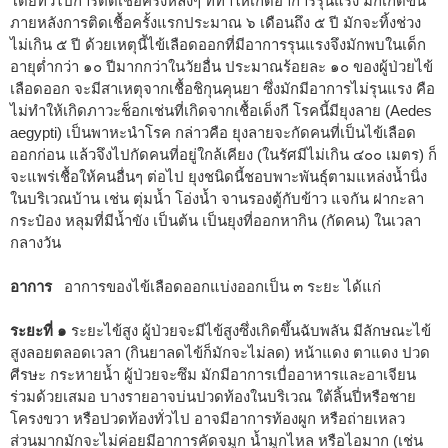
โดยทั่วไปการติดเชื้อครั้งหลังๆ ที่ทำให้เกิดอาการรุนแรง มักเกิดขึ้น
ภายหลังการติดเชื้อครั้งแรกประมาณ ๖ เดือนถึง ๕ ปี มักจะทิ้งช่วง
ไม่เกิน ๕ ปี ด้วยเหตุนี้ไข้เลือดออกที่มีอาการรุนแรงจึงมักพบในเด็ก
อายุต่ำกว่า ๑๐ ปีมากกว่าในวัยอื่น ประมาณร้อยละ ๑๐ ของผู้ป่วยไข้
เลือดออก จะมีสาเหตุจากเชื้อชิกุนคุนยา ซึ่งมักมีอาการไม่รุนแรง คือ
ไม่ทำให้เกิดภาวะช็อกเช่นที่เกิดจากเชื้อเด็งกี โรคนี้มียุงลาย (Aedes
aegypti) เป็นพาหะนำโรค กล่าวคือ ยุงลายจะกัดคนที่เป็นไข้เลือด
ออกก่อน แล้วจึงไปกัดคนที่อยู่ใกล้เคียง (ในรัศมีไม่เกิน ๔๐๐ เมตร) ก็
จะแพร่เชื้อให้คนอื่นๆ ต่อไป ยุงชนิดนี้ชอบพาะพันธุ์ตามแหล่งน้ำนิ่ง
ในบริเวณบ้าน เช่น ตุ่มน้ำ โอ่งน้ำ จานรองตู้กับข้าว แจกัน ฝากะลา
กระป๋อง หลุมที่มีน้ำขัง เป็นต้น เป็นยุงที่ออกหากิน (กัดคน) ในเวลา
กลางวัน
อาการ
อาการของไข้เลือดออกแบ่งออกเป็น ๓ ระยะ ได้แก่
ระยะที่ ๑
ระยะไข้สูง ผู้ป่วยจะมีไข้สูงซึ่งเกิดขึ้นฉับพลัน มีลักษณะไข้
สูงลอยตลอดเวลา (กินยาลดไข้ก็มักจะไม่ลด) หน้าแดง ตาแดง ปวด
ศีรษะ กระหายน้ำ ผู้ป่วยจะซึม มักมีอาการเบื่ออาหารและอาเจียน
ร่วมด้วยเสมอ บางรายอาจบ่นปวดท้องในบริเวณ ใต้ลิ้นปี่หรือชาย
โครงขวา หรือปวดท้องทั่วไป อาจมีอาการท้องผูก หรือถ่ายเหลว
ส่วนมากมักจะไม่ค่อยมีอาการคัดจมูก น้ำมูกไหล หรือไอมาก (เช่น