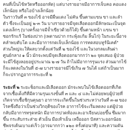
คนที่เป็นไข้หวัดหรือออกหัด) แต่บางรายอาจมีอาการเจ็บคอ คอแดง
เล็กน้อย หรือไอบ้างเล็กน้อย
ในราววันที่ ๓ ของไข้ อาจมีผื่นแดง ไม่คัน ขึ้นตามแขน ขา และลำ
ตัว ซึ่งจะเป็นอยู่ ๒-๓ วัน บางรายอาจมีจุดเลือดออกมีลักษณะเป็นจุด
แดงเล็กๆ (บางครั้งอาจมีจ้ำเขียวด้วยก็ได้) ขึ้นตามหน้า แขน ขา
ซอกรักแร้ ในช่องปาก (เพดานปาก กระพุ้งแก้ม ลิ้นไก่) ในระยะนี้อาจ
คลำพบตับโต และมีอาการกดเจ็บเล็กน้อย การทดสอบทูร์นิเคต์*
ส่วนใหญ่จะให้ผลบวกตั้งแต่วันที่ ๒ ของไข้ และในวงกลมเส้นผ่า
ศูนย์กลาง ๑ นิ้ว มักจะพบมีจุดเลือดออกมากกว่า ๒๐ จุดเสมอ ผู้ป่วย
จะมีไข้สูงลอยอยู่ประมาณ ๒-๗ วัน ถ้าไม่มีอาการรุนแรง ส่วนมากไข้
ก็จะลดลงในวันที่ ๕-๗ บางรายอาจมีไข้เกิน ๗ วันได้ แต่ถ้าเป็นมาก
ก็จะปรากฏอาการระยะที่ ๒
ระยะที่ ๒
ระยะช็อกและมีเลือดออก มักจะพบในไข้เลือดออกที่เกิด
จากเชื้อเด็งกีที่มีความรุนแรงขั้นที่ ๓ และ ๔ และไม่ค่อยพบผู้ป่วยที่
เกิดจากเชื้อชิกุนคุนยา อาการจะเกิดขึ้นในช่วงระหว่างวันที่ ๓-๗ ของ
โรคซึ่งถือว่าเป็นช่วงวิกฤติของโรค อาการไข้จะเริ่มลดลง แต่ผู้ป่วย
กลับมีอาการทรุดหนัก มีอาการปวดท้องและอาเจียนบ่อยขึ้น ซึมมาก
ขึ้น กระสับกระส่าย ตัวเย็น มือเท้าเย็น เหงื่อออก ปัสสาวะออกน้อย
ชีพจรเต้นเบาแต่เร็ว (อาจมากกว่า ๑๒๐ ครั้งต่อนาที) และความดัน