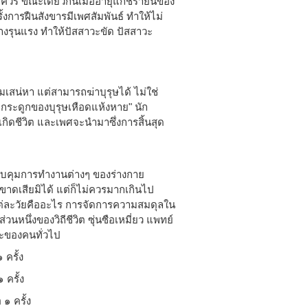
สมควร ขณะเดียวกันเมื่ออายุแก่ชรายินของ
การฝืนสังขารมีเพศสัมพันธ์ ทำให้ไม่
งรุนแรง ทำให้ปัสสาวะขัด ปัสสาวะ
เสน่หา แต่สามารถฆ่าบุรุษได้ ไม่ใช่
ะดูกของบุรุษเหือดแห้งหาย" นัก
เกิดชีวิต และเพศจะนำมาซึ่งการสิ้นสุด
ควบคุมการทำงานต่างๆ ของร่างกาย
่ขาดเสียมิได้ แต่ก็ไม่ควรมากเกินไป
่ละวัยคืออะไร การจัดการความสมดุลใน
วนหนึ่งของวิถีชีวิต ซุ่นซือเหมี่ยว แพทย์
ีระของคนทั่วไป
 ครั้ง
 ครั้ง
๑ ครั้ง