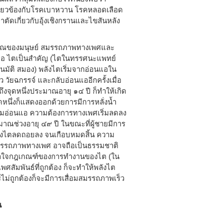
กี่ยวข้องกับโรคเบาหวาน โรคหลอดเลือด
ตัดเกี่ยวกับอุ้งเชิงกรานและไขสันหลัง
ญาณของมนุษย์ สมรรถภาพทางเพศและ
 คือ ไตเป็นสำคัญ (ไตในทรรศนะแพทย์
มัติ สมอง) พลังไตเริ่มจากอ่อนแอใน
วัยฉกรรจ์ และกลับอ่อนแออีกครั้งเมื่อ
อถึงจุดหนึ่งประมาณอายุ ๑๔ ปี ก็ทำให้เกิด
ดหนึ่งก็แสดงออกด้วยการมีการหลั่งน้ำ
ริ่มอ่อนแอ ความต้องการทางเพศเริ่มลดลง
ณช่วงอายุ ๔๙ ปี ในขณะที่ผู้ชายมีการ
งของไตลดถอยลง จนเกือบหมดสิ้น ความ
สมรรถภาพทางเพศ อาจถือเป็นธรรมชาติ
ะเข้าใจกฎเกณฑ์ของการทำงานของไต (ใน
ัมพันธ์ที่ถูกต้อง ก็จะทำให้พลังไต
รไม่ถูกต้องก็จะมีการเสื่อมสมรรถภาพเร็ว
น