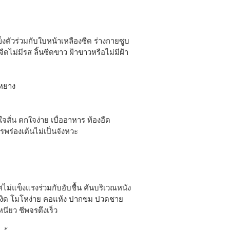
งตัวร่วมกับใบหน้าเหลืองซีด ร่างกายซูบ
ดไม่มีรส ลิ้นซีดขาว ฝ้าขาวหรือไม่มีฝ้า
นหยาง
ใจสั่น ตกใจง่าย เบื่ออาหาร ท้องอืด
จรพร่องเต้นไม่เป็นจังหวะ
ไม่แข็งแรงร่วมกับอับชื้น คันบริเวณหนัง
ดหงิด โมโหง่าย คอแห้ง ปากขม ปวดชาย
นียว ชีพจรตึงเร็ว