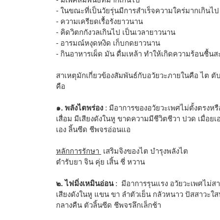
- ในขณะที่เป็นวัยรุ่นมีการสำเร็จความใคร่มากเกินไป
- ความเครียดเรื้อรังยาวนาน
- คิดวิตกกังวลเกินไป เป็นเวลายาวนาน
- อารมณ์หงุดหงิด เก็บกดยาวนาน
- กินอาหารเผ็ด มัน ดื่มเหล้า ทำให้เกิดความร้อนชื้นส
สาเหตุมักเกี่ยวข้องสัมพันธ์กับอวัยวะภายในคือ ไต 
คือ
๑. พลังไตพร่อง
: มีอาการของอวัยวะเพศไม่ตั้งตรงหรื
เสื่อม มีเสียงดังในหู ขาดความมีชีวิตชีวา ปวด เมื่อยเ
เอง ลิ้นซีด ชีพจรอ่อนแอ
หลักการรักษา
เสริมจิงของไต บำรุงพลังไต
ตำรับยา จิน คุ่ย เสิ้น ชี่ หวาน
๒. ไฟมิ่งเหมินอ่อน
: มีอาการรุนแรง อวัยวะเพศไม่สา
เสียงดังในหู แขน ขา ลำตัวเย็น กลัวหนาว ปัสสาวะใ
กลางคืน ตัวลิ้นซีด ชีพจรลึกเล็กช้า