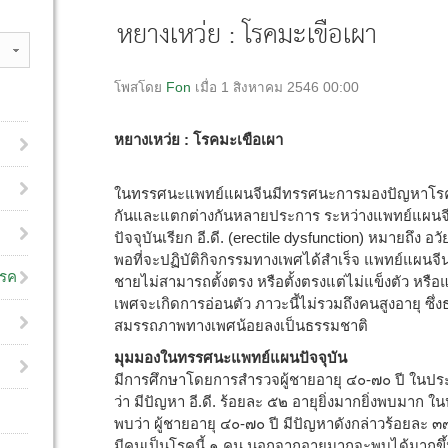
หยางเหว่ย : โรคมะเขือเผา
โพสโดย
Fon
เมื่อ 1 สิงหาคม 2546 00:00
หยางเหว่ย : โรคมะเขือเผา
ในทรรศนะแพทย์แผนจีนมีทรรศนะการมองปัญหาโรค
กันและแตกต่างกันหลายประการ ระหว่างแพทย์แผน
ปัจจุบันเรียก อี.ดี. (erectile dysfunction) หมายถึ
พอที่จะปฏิบัติกิจกรรมทางเพศได้สำเร็จ แพทย์แผนจี
โรค
ชายไม่สามารถตั้งตรง หรือตั้งตรงแต่ไม่แข็งตัว หรื
เพศจะเกิดการอ่อนตัว ภาวะนี้ไม่รวมถึงคนสูงอายุ ซึ่
สมรรถภาพทางเพศน้อยลงเป็นธรรมชาติ
มุมมองในทรรศนะแพทย์แผนปัจจุบัน
มีการศึกษาโดยการสำรวจผู้ชายอายุ ๔๐-๗๐ ปี ในป
ว่า มีปัญหา อี.ดี. ร้อยละ ๕๒ อายุยิ่งมากยิ่งพบมา
พบว่า ผู้ชายอายุ ๔๐-๗๐ ปี มีปัญหาดังกล่าวร้อยละ 
มีคนเป็นโรคนี้ ๑ คน นอกจากอายุมากจะพบได้มากขึ้นแล้