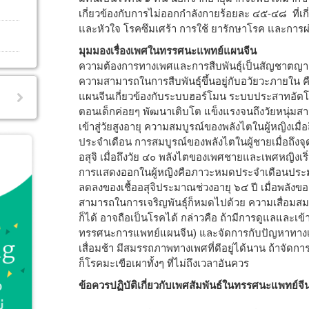
เกี่ยวข้องกับการไม่ออกกำลังกายร้อยละ ๔๕-๔๘ ที่เ
และหัวใจ โรคซึมเศร้า การใช้ ยารักษาโรค และการผ่า
มุมมองเรื่องเพศในทรรศนะแพทย์แผนจีน
ความต้องการทางเพศและการสืบพันธุ์เป็นสัญชาต
ความสามารถในการสืบพันธุ์ขึ้นอยู่กับอวัยวะภายใน
แผนจีนเกี่ยวข้องกับระบบฮอร์โมน ระบบประสาทอัตโน
ตอนเด็กค่อยๆ พัฒนาเติบโต แข็งแรงจนถึงวัยหนุ่มสาว 
เข้าสู่วัยสูงอายุ ความสมบูรณ์ของพลังไตในผู้หญิงเมื่
ประจำเดือน การสมบูรณ์ของพลังไตในผู้ชายเมื่อถึงจุ
อสุจิ เมื่อถึงวัย ๔๐ พลังไตของเพศชายและเพศหญิงเ
การแสดงออกในผู้หญิงคือภาวะหมดประจำเดือนประมา
ลดลงของเชื้ออสุจิประมาณช่วงอายุ ๖๔ ปี เมื่อพลั
สามารถในการเจริญพันธุ์ก็หมดไปด้วย ความเสื่อม
ก็ได้ อาจถือเป็นโรคได้ กล่าวคือ ถ้ามีการดูแลแล
ทรรศนะการแพทย์แผนจีน) และจัดการกับปัญหาทางเพศส
เสื่อมช้า มีสมรรถภาพทางเพศที่ดีอยู่ได้นาน ถ้าจัดกา
ก็โรคมะเขือเผาทั้งๆ ที่ไม่ถึงเวลาอันควร
ข้อควรปฏิบัติเกี่ยวกับเพศสัมพันธ์ในทรรศนะแพทย์จี