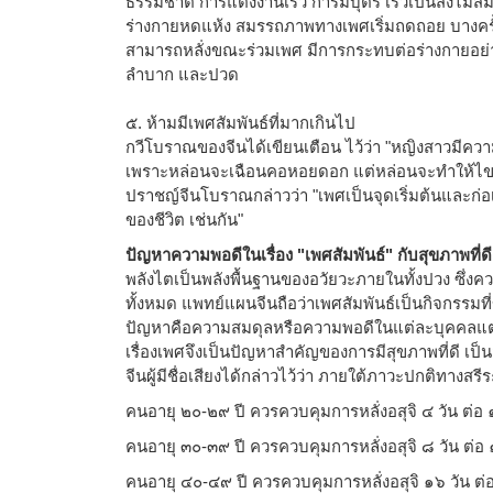
ธรรมชาติ การแต่งงานเร็ว การมีบุตร เร็วเป็นสิ่งไม่
ร่างกายหดแห้ง สมรรถภาพทางเพศเริ่มถดถอย บางครั้ง
สามารถหลั่งขณะร่วมเพศ มีการกระทบต่อร่างกายอย่า
ลำบาก และปวด
๕. ห้ามมีเพศสัมพันธ์ที่มากเกินไป
กวีโบราณของจีนได้เขียนเตือน ไว้ว่า "หญิงสาวมีความ
เพราะหล่อนจะเฉือนคอหอยดอก แต่หล่อนจะทำให้ไขกร
ปราชญ์จีนโบราณกล่าวว่า "เพศเป็นจุดเริ่มต้นและก่อ
ของชีวิต เช่นกัน"
ปัญหาความพอดีในเรื่อง "เพศสัมพันธ์" กับสุขภาพที่ดี
พลังไตเป็นพลังพื้นฐานของอวัยวะภายในทั้งปวง ซึ่ง
ทั้งหมด แพทย์แผนจีนถือว่าเพศสัมพันธ์เป็นกิจกรรมที
ปัญหาคือความสมดุลหรือความพอดีในแต่ละบุคคลแต
เรื่องเพศจึงเป็นปัญหาสำคัญของการมีสุขภาพที่ดี เป็นส่
จีนผู้มีชื่อเสียงได้กล่าวไว้ว่า ภายใต้ภาวะปกติทางสร
คนอายุ ๒๐-๒๙ ปี ควรควบคุมการหลั่งอสุจิ ๔ วัน ต่อ ๑
คนอายุ ๓๐-๓๙ ปี ควรควบคุมการหลั่งอสุจิ ๘ วัน ต่อ ๑
คนอายุ ๔๐-๔๙ ปี ควรควบคุมการหลั่งอสุจิ ๑๖ วัน ต่อ 