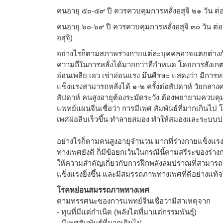
คนอายุ ๕๐-๕๙ ปี ควรควบคุมการหลั่งอสุจิ ๒๑ วัน ต่อ 
คนอายุ ๖๐-๖๙ ปี ควรควบคุมการหลั่งอสุจิ ๓๐ วัน ต่อ 
อสุจิ)
อย่างไรก็ตามสภาพร่างกายแต่ละบุคคลอาจแตกต่างกั
ความถี่ในการหลั่งได้มากกว่าที่กำหนด โดยการสังเกตง่าย
อ่อนเพลีย เอว เข่าอ่อนแรง มึนศีรษะ แสดงว่า มีการหลั
แข็งแรงสามารถหลั่งได้ ๑-๒ ครั้งต่อสัปดาห์ วัยกลาง
สัปดาห์ คนสูงอายุต้องระมัดระวัง ต้องพยายามควบคุ
แพทย์แผนจีนเชื่อว่า การมีเพศ สัมพันธ์ที่มากเกินไ
เพศฝ่อลีบเร็วขึ้น ทำลายสมอง ทำให้สมองและระบบประ
อย่างไรก็ตามคนสูงอายุจำนวน มากที่ร่างกายแข็งแรง
ทางเพศยังดี ก็มีข้อยกเว้นในกรณีนี้ตามสรีระของร่
ให้ความสำคัญเกี่ยวกับการฝึกพลังลมปราณที่สามารถมี
แข็งแรงยิ่งขึ้น และมีสมรรถภาพทางเพศที่ดีอย่างแท้จ
โรคหย่อนสมรรถภาพทางเพศ
ตามทรรศนะของการแพทย์จีนเชื่อว่ามีสาเหตุจาก
- ทุนที่มีแต่กำเนิด (พลังไตที่มาแต่กรรมพันธุ์)
- มีเพศสัมพันธ์ที่มากเกินไป