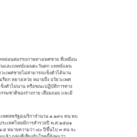
หย่อนสมรรถภาพทางเพศชาย ที่เหมือน
จีนและแพทย์แผนตะวันตก แพทย์แผน
ง อวัยวะเพศชายไม่สามารถแข็งตัวได้นาน
นเรียก หยางเหว่ย หมายถึง อวัยวะเพศ
อแข็งตัวไม่นาน หรือขณะปฏิบัติการทาง
งธรรมชาติของร่างกาย เสื่อมถอย และมี
ระเทศสหรัฐอเมริกาจำนวน ๑,๒๙๐ คน พบ
ก ในประเทศไทยมีการสำรวจปี พ.ศ.๒๕๔๑
๓๗.๕ หมายความว่า ๔๐ ปีขึ้นไป ๓ คน จะ
ว กลุ่มที่เสี่ยงกับโรคนี้ยังพบว่า