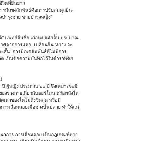
ีวิตที่ยืนยาว
รมีเพศสัมพันธ์คือการปรับสมดุลยิน-
ิงบำรุงชาย ชายบำรุงหญิง"
ได้" แพทย์จีนชื่อ เก๋อหง สมัยจิ้น ประมาณ
้าปราศจากการแลก- เปลี่ยนยิน-หยาง จะ
สั้น" การมีเพศสัมพันธ์ที่ไม่มีการ
ิต เป็นข้อความบันทึกไว้ในตำราพิชัย
ไป
 ปี ผู้หญิง ประมาณ ๒๐ ปี จึงเหมาะจะมี
องร่างกายเกี่ยวกับฮอร์โมน หรือพลังไต
พัฒนาของไตไม่ถึงขีดสุด หรือมี
การเสื่อมถอยเมื่อช่วงบั้นปลาย ทำให้แก่
พัฒนาการ การเสื่อมถอย เป็นกฎเกณฑ์ทาง