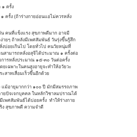
๑ ครั้ง
๑ ครั้ง (ถ้าร่างกายอ่อนแอไม่ควรหลั่ง
น คนที่แข็งแรง สุขภาพดีมาก อาจมี
ๆ ถ้าหลังมีเพศสัมพันธ์ วันรุ่งขึ้นรู้สึก
่งบ่อยเกินไป โดยทั่วไป คนวัยหนุ่มที่
คนสามารถหลั่งอสุจิได้ประมาณ ๑ ครั้งต่อ
มการหลั่งประมาณ ๑๕-๓๐ วันต่อครั้ง
ป โดยเฉพาะในคนสูงอายุจะทำให้อวัยวะ
สาทเสื่อมเร็วขึ้นอีกด้วย
 แม้อายุมากกว่า ๑๐๐ ปี มักมีสมรรถภาพ
างกายปัจเจกบุคคล ในหลักวิชาลมปราณได้
เพศสัมพันธ์ได้บ่อยครั้ง ทำให้ร่างกาย
ริง สุขภาพดี ความจำดี