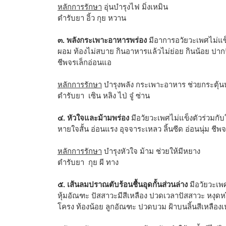
หลักการรักษา
อุ่นบำรุงไฟ มิ่งเหมิน
ตำรับยา อิ้ว กุย หวาน
๓. พลังกระเพาะอาหารพร่อง
มีอาการอวัยวะเพศไม่แข็
ผอม ท้องไม่สบาย กินอาหารแล้วไม่ย่อย กินน้อย ปากจื
ชีพจรเล็กอ่อนแอ
หลักการรักษา
บำรุงพลัง กระเพาะอาหาร ช่วยกระตุ้
ตำรับยา เซิน หลิง ไป่ จู๋ ซ่าน
๔. หัวใจและม้ามพร่อง
มีอวัยวะเพศไม่แข็งตัวร่วมกับ
หายใจสั้น อ่อนแรง อุจจาระเหลว ลิ้นซีด อ่อนนุ่ม ชีพ
หลักการรักษา
บำรุงหัวใจ ม้าม ช่วยให้มีหยาง
ตำรับยา กุย ผี ทาง
๕. เส้นลมปราณตับร้อนชื้นอุดกั้นส่วนล่าง
มีอวัยวะเพศ
หุ้มอัณฑะ ปัสสาวะมีสีเหลือง ปวดเวลาปัสสาวะ หงุ
โครง ท้องน้อย ลูกอัณฑะ ปวดบวม ฝ้าบนลิ้นสีเหลืองเห