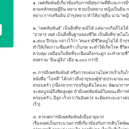
๑. เพศสัมพันธ์เกี่ยวข้องกับการมีสุขภาพที่ดีและการมีช
ตามหลักทฤษฎียิน-หยาง ชายเป็นหยาง หญิงเป็นยิน กา
หยาง การเสริมยิน บำรุงหยาง ทำให้อายุยืน นาน "หญ
๒. "เพศสัมพันธ์" เป็นสิ่งที่ขาดมิได้ แต่มากเกินก็ไม่ได้
"อาหาร เพศ เป็นสิ่งพื้นฐานของชีวิต เป็นสิ่งที่ขาดไม่
๑,๕๐๐ ปีก่อน กล่าวไว้ว่า "คนเรามีชีวิตอยู่ไม่ได้ ถ
ทำให้เกิดภาวะซึมเศร้า เก็บกด จะทำให้เกิดโรค ชีวิตจะ
ควบคุม เหมือนใบมีดที่จะเฉือนถึงกระดูก จะทำลายชีว
สงคราม "ยิน-ฝู่จิง" เมื่อ ๒,๐๐๐ กว่าปี
๓. การมีเพศสัมพันธ์ หรือการแต่งงานไม่ควรเร็วเกิน
หนังสือ "โจหลี่" ได้กล่าวถึงอายุของผู้ชายประมาณ ๓๐
ครอบครัว (เนื่องจากการเจริญเติบโตและ พัฒนาการข
จะสมบูรณ์ถึงขีดสูงสุด ถ้ามีเพศสัมพันธ์ในขณะที่การ
ครอบครัว, มีลูก เร็วกว่าวัยอันควร จะมีผลระยะยาวต่อ
เร็ว)
๔. ควรงดการมีเพศสัมพันธ์เมื่ออายุมาก
เรื่องเพศเป็นกระบวนการที่เกี่ยวข้องกับการเติบโต