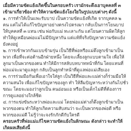
เมื่อมีความขัดแย้งเกิดขึ้นในครอบครัว เรามักจะดึงเอาบุคคลที่ ๓
เข้ามาเกี่ยวข้อง ทำให้ความขัดแย้งโยงใยในรูปแบบต่างๆ ดังนี้
๑. การทำให้เป็นแพะรับบาป เป็นความขัดแย้งที่เกิด จากบุคคล ๒
คน แต่ไม่ได้แก้ไขปัญหาอย่างตรงไปตรงมา กลับเป็นการโยนบาป
ให้บุคคลที่ ๓ แทน เช่น พ่อกับแม่ ทะเลาะกัน แต่โยนความผิดให้ลูก
ทำให้ดูเหมือนพ่อแม่ไม่มีปัญหากัน แต่แท้ที่จริงปัญหาความขัดแย้ง
ยังคงอยู่
๒. การเข้าพวกกันแบบข้ามรุ่น เป็นวิธีที่พ่อหรือแม่ดึงลูกเข้ามาเป็น
พวก เพื่อที่จะต่อต้านอีกฝ่ายหนึ่ง โดยจะเลี้ยงลูกแบบตามใจ เพื่อให้
ลูกมาเป็นพวกของตน ทำให้มีการสลับบทบาทหน้าที่กัน โดยแทนที่
พ่อแม่จะมาดูแลลูก กลับเป็นลูกทำหน้าที่ดูแลพ่อแม่เสียเอง
๓. การร่วมมือกันเพื่อเอาใจใส่ลูก เป็นวิธีที่พ่อและแม่ต่างก็ร่วมมือให้
ความสนใจ เพื่อแก้ไขปัญหาของลูก ทำ ให้ลืมปัญหาระหว่างกันไปชั่ว
ขณะ โดยจะมองว่าลูกเป็น คนอ่อนแอ หรือเป็นเด็กไม่ดีที่ต้องการ
การดูแลอย่างใกล้ชิด
๔. การแข่งขันระหว่างพ่อและแม่ โดยพ่อแม่ต่างก็ดึงลูกเข้ามาเป็น
พวกของตน ทำให้ลูกเกิดความสับสนว่า จะเป็นพวกของพ่อดี หรือ
พวกของแม่ดี ไม่รู้ว่าจะจงรักภักดีกับใครดี
ครอบครัวที่พ่อแม่แก้ไขความขัดแย้งในลักษณะ ดังกล่าว จะทำให้
เกิดผลเสียดังนี้