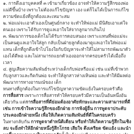
๑. การดึงเอาบุคคลที่ ๓ เข้ามาเกี่ยวข้อง อาจทำให้ความรู้สึกของพ่อ
แม่ดีขึ้นบ้าง เพราะไม่ต้องแก้ไขปัญหา เอง แต่ก็ไม่ได้เป็นการแก้ไข
ความขัดแย้งที่ถูกต้องและเหมาะสม
๒. พ่อแม่จะเอาตัวเองเป็นศูนย์กลาง จะทำให้พ่อแม่ มีนิสัยเอาแต่ใจ
ตนเอง เพราะได้รับการดูแลเอาใจใส่จากลูกมากเกินไป
๓. พัฒนาการของเด็กไม่ได้รับการตอบสนอง เพราะแทนที่พ่อแม่จะ
เป็นคนดูแลเอาใจใส่ลูก กลับเป็นฝ่ายลูกต้องมาดูแลเอาใจใส่พ่อแม่
แทน เด็กที่ถูกดึงเข้าไปโยงใยกับปัญหาจะทำให้ไม่สามารถพัฒนาตัว
เองได้ดีพอ และไม่สามารถแยกตัวเองออกจากครอบครัวได้เมื่อถึง
เวลา
๔. สูญเสียความสัมพันธ์ระหว่างเด็กกับพ่อหรือแม่ เช่น แม่ที่เข้าพวก
กับลูกสาวและกีดกันพ่อ จะทำให้ลูกสาวห่างเหินพ่อ และทำให้มีผลต่อ
พัฒนาการทางอารมณ์ของ เด็ก
หนทางที่ถูกต้องในการแก้ไขปัญหาความขัดแย้งในครอบครัวคือ
การสื่อสาร
เพราะการสื่อสารทำให้ครอบครัวมีความเป็นอันหนึ่งอัน
เดียวกัน แต่
การสื่อสารที่ดีย่อมต้องอาศัยทักษะและความสามารถที่ดี
เช่น การเข้าใจความรู้สึกของอีกฝ่าย การฟังผู้อื่น การพูดจาประคับ
ประคองอีกฝ่ายหนึ่ง เพื่อให้เกิดความสัมพันธ์ที่ดีในครอบครัว
ในทางกลับกัน
การพูดจาตำหนิติเตียน หรือทำให้เกิดความรู้สึกในเชิง
ลบ จะยิ่งทำให้อีกฝ่ายหนึ่งรู้สึกโกรธ เสียใจ ตึงเครียด ขัดแย้ง และนำ