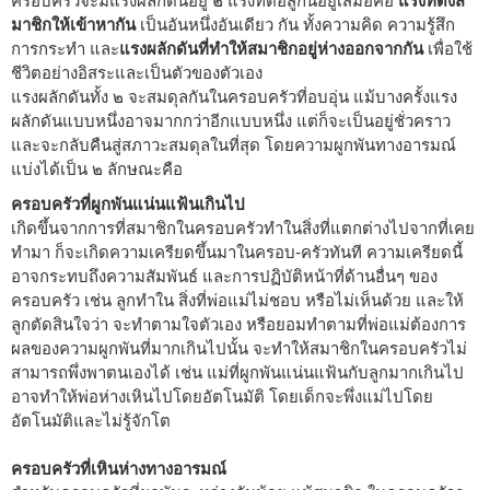
ครอบครัวจะมีแรงผลักดันอยู่ ๒ แรงที่ต่อสู้กันอยู่เสมอคือ
แรงที่ดึงส
มาชิกให้เข้าหากัน
เป็นอันหนึ่งอันเดียว กัน ทั้งความคิด ความรู้สึก
การกระทำ และ
แรงผลักดันที่ทำให้สมาชิกอยู่ห่างออกจากกัน
เพื่อใช้
ชีวิตอย่างอิสระและเป็นตัวของตัวเอง
แรงผลักดันทั้ง ๒ จะสมดุลกันในครอบครัวที่อบอุ่น แม้บางครั้งแรง
ผลักดันแบบหนึ่งอาจมากกว่าอีกแบบหนึ่ง แต่ก็จะเป็นอยู่ชั่วคราว
และจะกลับคืนสู่สภาวะสมดุลในที่สุด โดยความผูกพันทางอารมณ์
แบ่งได้เป็น ๒ ลักษณะคือ
ครอบครัวที่ผูกพันแน่นแฟ้นเกินไป
เกิดขึ้นจากการที่สมาชิกในครอบครัวทำในสิ่งที่แตกต่างไปจากที่เคย
ทำมา ก็จะเกิดความเครียดขึ้นมาในครอบ-ครัวทันที ความเครียดนี้
อาจกระทบถึงความสัมพันธ์ และการปฏิบัติหน้าที่ด้านอื่นๆ ของ
ครอบครัว เช่น ลูกทำใน สิ่งที่พ่อแม่ไม่ชอบ หรือไม่เห็นด้วย และให้
ลูกตัดสินใจว่า จะทำตามใจตัวเอง หรือยอมทำตามที่พ่อแม่ต้องการ
ผลของความผูกพันที่มากเกินไปนั้น จะทำให้สมาชิกในครอบครัวไม่
สามารถพึ่งพาตนเองได้ เช่น แม่ที่ผูกพันแน่นแฟ้นกับลูกมากเกินไป
อาจทำให้พ่อห่างเหินไปโดยอัตโนมัติ โดยเด็กจะพึ่งแม่ไปโดย
อัตโนมัติและไม่รู้จักโต
ครอบครัวที่เหินห่างทางอารมณ์