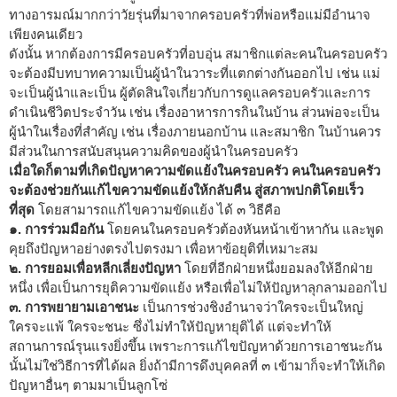
ทางอารมณ์มากกว่าวัยรุ่นที่มาจากครอบครัวที่พ่อหรือแม่มีอำนาจ
เพียงคนเดียว
ดังนั้น หากต้องการมีครอบครัวที่อบอุ่น สมาชิกแต่ละคนในครอบครัว
จะต้องมีบทบาทความเป็นผู้นำในวาระที่แตกต่างกันออกไป เช่น แม่
จะเป็นผู้นำและเป็น ผู้ตัดสินใจเกี่ยวกับการดูแลครอบครัวและการ
ดำเนินชีวิตประจำวัน เช่น เรื่องอาหารการกินในบ้าน ส่วนพ่อจะเป็น
ผู้นำในเรื่องที่สำคัญ เช่น เรื่องภายนอกบ้าน และสมาชิก ในบ้านควร
มีส่วนในการสนับสนุนความคิดของผู้นำในครอบครัว
เมื่อใดก็ตามที่เกิดปัญหาความขัดแย้งในครอบครัว คนในครอบครัว
จะต้องช่วยกันแก้ไขความขัดแย้งให้กลับคืน สู่สภาพปกติโดยเร็ว
ที่สุด
โดยสามารถแก้ไขความขัดแย้ง ได้ ๓ วิธีคือ
๑. การร่วมมือกัน
โดยคนในครอบครัวต้องหันหน้าเข้าหากัน และพูด
คุยถึงปัญหาอย่างตรงไปตรงมา เพื่อหาข้อยุติที่เหมาะสม
๒. การยอมเพื่อหลีกเลี่ยงปัญหา
โดยที่อีกฝ่ายหนึ่งยอมลงให้อีกฝ่าย
หนึ่ง เพื่อเป็นการยุติความขัดแย้ง หรือเพื่อไม่ให้ปัญหาลุกลามออกไป
๓. การพยายามเอาชนะ
เป็นการช่วงชิงอำนาจว่าใครจะเป็นใหญ่
ใครจะแพ้ ใครจะชนะ ซึ่งไม่ทำให้ปัญหายุติได้ แต่จะทำให้
สถานการณ์รุนแรงยิ่งขึ้น เพราะการแก้ไขปัญหาด้วยการเอาชนะกัน
นั้นไม่ใช่วิธีการที่ได้ผล ยิ่งถ้ามีการดึงบุคคลที่ ๓ เข้ามาก็จะทำให้เกิด
ปัญหาอื่นๆ ตามมาเป็นลูกโซ่