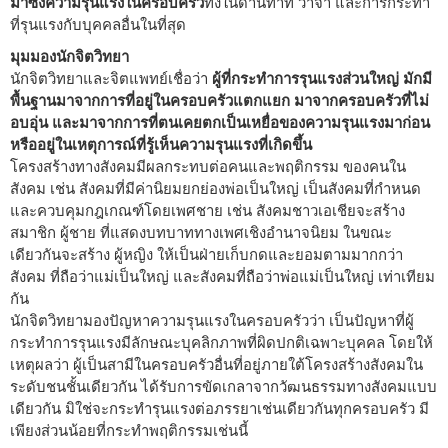
มาซึ่งความรุนแรงในครอบครัว
ทั้งในด้านท่าที วาจา และการกระทำ
ที่รุนแรงกับบุคคลอื่นในที่สุด
มุมมองนักจิตวิทยา
นักจิตวิทยาและจิตแพทย์เชื่อว่า
ผู้ที่กระทำการรุนแรงส่วนใหญ่ มักมี
พื้นฐานมาจากการที่อยู่ในครอบครัวแตกแยก มาจากครอบครัวที่ไม่
อบอุ่น และมาจากการที่ตนเคยตกเป็นเหยื่อของความรุนแรงมาก่อน
หรืออยู่ในเหตุการณ์ที่รู้เห็นความรุนแรงที่เกิดขึ้น
โครงสร้างทางสังคมมีผลกระทบต่อคนและพฤติกรรม ของคนใน
สังคม เช่น สังคมที่มีค่านิยมยกย่องพ่อเป็นใหญ่ เป็นสังคมที่กำหนด
และควบคุมกฎเกณฑ์โดยเพศชาย เช่น สังคมชาวเอเชียจะสร้าง
สมาชิก ผู้ชาย ที่แสดงบทบาททางเพศเชิงอำนาจนิยม ในขณะ
เดียวกันจะสร้าง ผู้หญิง ให้เป็นฝ่ายเก็บกดและยอมตามมากกว่า
สังคม ที่ถือว่าแม่เป็นใหญ่ และสังคมที่ถือว่าพ่อแม่เป็นใหญ่ เท่าเทียม
กัน
นักจิตวิทยามองปัญหาความรุนแรงในครอบครัวว่า เป็นปัญหาที่ผู้
กระทำการรุนแรงมีลักษณะบุคลิกภาพที่ผิดปกติเฉพาะบุคคล โดยให้
เหตุผลว่า ผู้เป็นสามีในครอบครัวอื่นที่อยู่ภายใต้โครงสร้างสังคมใน
ระดับชนชั้นเดียวกัน ได้รับการขัดเกลาจากวัฒนธรรมทางสังคมแบบ
เดียวกัน มิใช่จะกระทำรุนแรงต่อภรรยาเช่นเดียวกันทุกครอบครัว มี
เพียงส่วนน้อยที่กระทำพฤติกรรมเช่นนี้