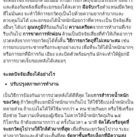
จะต้องใช้แรงของกล้ามเนื้อมากในการยกวัตถุขึ้นเป็นระยะทางที่ยาว
และต้องก้มหลังเพื่อที่จะยกของได้สะดวก
มือจับ
หรือตำแหน่งยึดวัตถุ
ที่ไม่มั่นคง จะทำให้การยกวัตถุเป็นไปด้วยความยากลำบากและ
ควบคุมไม่ได้ และยกของได้น้ำหนักน้อยกว่าที่ควรจะเป็น ปัจจัยเสี่ย
งอื่นๆ ได้แก่
อุณหภูมิ
ที่ร้อนเกินไป
ความเครียด
จากการทำงานที่เร่ง
รีบเกินไป
การขาดการพักผ่อน
ล้วนเป็นปัจจัยเสี่ยงที่ทำให้เกิดอาการ
ปวดหลังจากการยกวัตถุได้ทั้งสิ้น
วิธีการยกวัตถุที่ไม่เหมาะสม
เช่น
การยกแบบกระชากหรือกระตุกอย่างแรง เพื่อที่จะให้ได้น้ำหนักมากๆ
หรือการยกที่มีการก้ม เอียง และบิดตัวพร้อมๆกัน มักจะทำให้ผู้ยกมี
อาการบาดเจ็บของหลังได้เสมอๆ
จะลดปัจจัยเสี่ยงได้อย่างไร
ปรับปรุงสภาพการทำงาน
เป็นวิธีการป้องกันอาการปวดหลังได้ดีที่สุด โดย
การสำรวจน้ำหนัก
ของวัตถุ
ถ้าวัตถุที่จะยกมีน้ำหนักมากเกินไป ให้ใช้วิธีแบ่งน้ำหนักเป็น
หลายส่วน ถ้าแบ่งไม่ได้ให้ใช้มากกว่า ๑ คน ช่วยกันยก หรือใช้เครื่อง
มือช่วย ในความเห็นของผู้เขียน ไม่ควรให้น้ำหนักวัตถุเกิน ๒๕
กิโลกรัม ถ้าต้องยกมากกว่า ๔ ครั้งในเวลา ๑ นาที
จัดโต๊ะหรือจุดที่
จะยกวัตถุไปวางให้ใกล้ตัวมากที่สุด
เพื่อที่ขณะยกวัตถุไปวาง ระยะ
ห่างจากวัตถุและลำตัวจะสั้นที่สุด
จัดหาชั้นหรือบล็อกที่มีความสูง