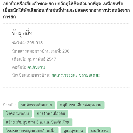
อย่าบิดหรือเอียงตัวขณะยก ยกวัตถุให้ชิดตัวมากที่สุด เหนื่อยหรือ
เมื่อยนักให้พักเสียก่อน ทำเช่นนี้ท่านจะปลอดจากอาการปวดหลังจาก
การยก
ข้อมูลสื่อ
ชื่อไฟล์:
298-013
นิตยสารหมอชาวบ้าน
เล่มที่:
298
เดือน/ปี:
กุมภาพันธ์ 2547
คอลัมน์:
คนกับงาน
นักเขียนหมอชาวบ้าน:
ผศ.ดร.วรรธนะ ชลายนเดชะ
ป้ายคำ:
พฤติกรรมอันตราย
พฤติกรรมเสี่ยงต่อสุขภาพ
โรคตามระบบ
การรักษาเบื้องต้น
สร้างเสริมสุขภาพ 3 อ.​ และป้องกันโรค
โรคระบบกระดูกและกล้ามเนื้อ
ดูแลสุขภาพ
คนกับงาน