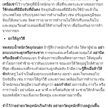
เหนือเข่า
ไว้วางวัตถุที่มีน้ำหนักมาก เพื่อที่จะลดระยะทางของการยก
ใช้กล่องที่มีมือจับที่มั่นคง
ปัจจุบันมีกล่องที่มีมือจับใช้บ้างแล้วใน
ประเทศไทย ปรับปรุงสภาพการทำงานอื่นๆ เช่น ปรับอุณหภูมิของ
ห้องให้เหมาะสม จัดตารางเวลาการทำงานไม่ให้เร่งรีบจนเกินไป
และหมุนเวียนตำแหน่งเพื่อมิให้ทำงานซ้ำซาก เพื่อป้องกันอาการล้า
จากการยก
ยกให้ถูกวิธี
ทดสอบน้ำหนักวัตถุก่อนยก
ถ้ารู้สึกว่าหนักเกินกำลัง ให้หาผู้ช่วย
อย่า
ยกแบบกระตุกหรือกระชาก
การยกแต่ละครั้งต้องควบคุมได้
อย่าบิด
หรือเอียงตัว
ในขณะยก ถ้าต้องการเปลี่ยนทิศทางการยก ให้หมุนทั้ง
ตัวโดยการทำซ้าย-ขวาหันแบบทหาร ขณะยกให้วัตถุอยู่ใกล้ตัวมาก
ที่สุด เพื่อลดแรงที่กระทำต่อกระดูกสันหลัง ถ้ามีความ
รู้สึกเมื่อล้าให้
พัก
สักครู่ ไม่จำเป็นต้องยกแบบหลังตรง งอเข่า งอสะโพกเสมอไป
ปัจจัยอื่น เช่น การยกให้ถูกวิธี และสภาพแวดล้อมในการทำงาน เช่น
น้ำหนักของวัตถุมีความสำคัญกว่า
ออกกำลัง
ด้วยการเดิน การวิ่ง หรือ
การว่ายน้ำ อย่างน้อย ๑๕ นาที ๓ ครั้งต่อสัปดาห์ จะช่วยให้กล้ามเนื้อ
ของหลังมีความแข็งแรง ยืดหยุ่น และทนทานมากขึ้น
จำไว้ว่าอย่ายกวัตถุหนักเกินกำลัง อย่ายกวัตถุหนักที่ว่างอยู่บนพื้น