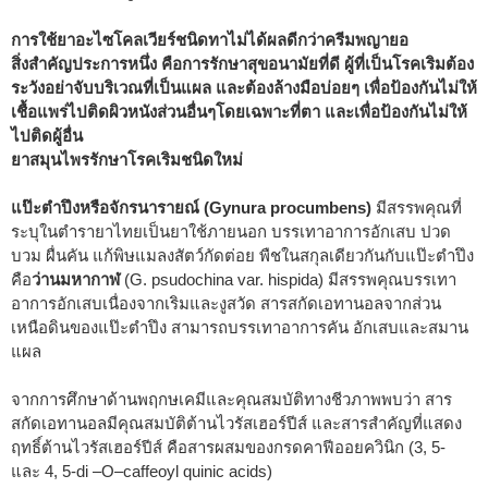
การใช้ยาอะไซโคลเวียร์ชนิดทาไม่ได้ผลดีกว่าครีมพญายอ
สิ่งสำคัญประการหนึ่ง คือการรักษาสุขอนามัยที่ดี ผู้ที่เป็นโรคเริมต้อง
ระวังอย่าจับบริเวณที่เป็นแผล และต้องล้างมือบ่อยๆ เพื่อป้องกันไม่ให้
เชื้อแพร่ไปติดผิวหนังส่วนอื่นๆโดยเฉพาะที่ตา และเพื่อป้องกันไม่ให้
ไปติดผู้อื่น
ยาสมุนไพรรักษาโรคเริมชนิดใหม่
แป๊ะตำปึงหรือจักรนารายณ์ (Gynura procumbens)
มีสรรพคุณที่
ระบุในตำรายาไทยเป็นยาใช้ภายนอก บรรเทาอาการอักเสบ ปวด
บวม ผื่นคัน แก้พิษแมลงสัตว์กัดต่อย พืชในสกุลเดียวกันกับแป๊ะตำปึง
คือ
ว่านมหากาฬ
(G. psudochina var. hispida) มีสรรพคุณบรรเทา
อาการอักเสบเนื่องจากเริมและงูสวัด สารสกัดเอทานอลจากส่วน
เหนือดินของแป๊ะตำปึง สามารถบรรเทาอาการคัน อักเสบและสมาน
แผล
จากการศึกษาด้านพฤกษเคมีและคุณสมบัติทางชีวภาพพบว่า สาร
สกัดเอทานอลมีคุณสมบัติต้านไวรัสเฮอร์ปีส์ และสารสำคัญที่แสดง
ฤทธิ์ต้านไวรัสเฮอร์ปีส์ คือสารผสมของกรดคาฟีออยควินิก (3, 5-
และ 4, 5-di –O–caffeoyl quinic acids)