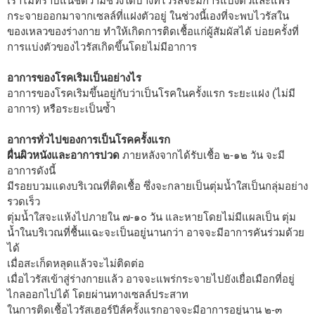
เราไม่ทราบแน่ชัดว่ามีช่วงใดบ้างที่ไวรัสจะมีการแบ่งตัวและแพร่
กระจายออกมาจากเซลล์ที่แฝงตัวอยู่ ในช่วงนี้เองที่จะพบไวรัสใน
ของเหลวของร่างกาย ทำให้เกิดการติดเชื้อแก่ผู้สัมผัสได้ บ่อยครั้งที่
การแบ่งตัวของไวรัสเกิดขึ้นโดยไม่มีอาการ
อาการของโรคเริมเป็นอย่างไร
อาการของโรคเริมขึ้นอยู่กับว่าเป็นโรคในครั้งแรก ระยะแฝง (ไม่มี
อาการ) หรือระยะเป็นซ้ำ
อาการทั่วไปของการเป็นโรคครั้งแรก
ผื่นผิวหนังและอาการปวด
ภายหลังจากได้รับเชื้อ ๒-๑๒ วัน จะมี
อาการดังนี้
มีรอยบวมแดงบริเวณที่ติดเชื้อ ซึ่งจะกลายเป็นตุ่มน้ำใสเป็นกลุ่มอย่าง
รวดเร็ว
ตุ่มน้ำใสจะแห้งไปภายใน ๗-๑๐ วัน และหายโดยไม่มีแผลเป็น ตุ่ม
น้ำในบริเวณที่ชื้นแฉะจะเป็นอยู่นานกว่า อาจจะมีอาการคันร่วมด้วย
ได้
เมื่อสะเก็ดหลุดแล้วจะไม่ติดต่อ
เมื่อไวรัสเข้าสู่ร่างกายแล้ว อาจจะแพร่กระจายไปยังเยื่อเมือกที่อยู่
ไกลออกไปได้ โดยผ่านทางเซลล์ประสาท
ในการติดเชื้อไวรัสเฮอร์ปีส์ครั้งแรกอาจจะมีอาการอยู่นาน ๒-๓