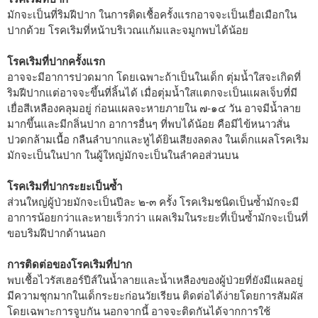
มักจะเป็นที่ริมฝีปาก ในการติดเชื้อครั้งแรกอาจจะเป็นเยื่อเมือกใน
ปากด้วย โรคเริมที่หน้าบริเวณแก้มและจมูกพบได้น้อย
โรคเริมที่ปากครั้งแรก
อาจจะมีอาการปวดมาก โดยเฉพาะถ้าเป็นในเด็ก ตุ่มน้ำใสจะเกิดที่
ริมฝีปากแต่อาจจะขึ้นที่ลิ้นได้ เมื่อตุ่มน้ำใสแตกจะเป็นแผลเจ็บที่มี
เยื่อสีเหลืองคลุมอยู่ ก่อนแผลจะหายภายใน ๗-๑๔ วัน อาจมีน้ำลาย
มากขึ้นและมีกลิ่นปาก อาการอื่นๆ ที่พบได้น้อย คือมีไข้หนาวสั่น
ปวดกล้ามเนื้อ กลืนลำบากและหูได้ยินเสียงลดลง ในเด็กแผลโรคเริม
มักจะเป็นในปาก ในผู้ใหญ่มักจะเป็นในลำคอส่วนบน
โรคเริมที่ปากระยะเป็นซ้ำ
ส่วนใหญ่ผู้ป่วยมักจะเป็นปีละ ๒-๓ ครั้ง โรคเริมชนิดเป็นซ้ำมักจะมี
อาการน้อยกว่าและหายเร็วกว่า แผลเริมในระยะที่เป็นซ้ำมักจะเป็นที่
ขอบริมฝีปากด้านนอก
การติดต่อของโรคเริมที่ปาก
พบเชื้อไวรัสเฮอร์ปีส์ในน้ำลายและน้ำเหลืองของผู้ป่วยที่ยังมีแผลอยู่
มีความชุกมากในเด็กระยะก่อนวัยเรียน ติดต่อได้ง่ายโดยการสัมผัส
โดยเฉพาะการจูบกัน นอกจากนี้ อาจจะติดกันได้จากการใช้