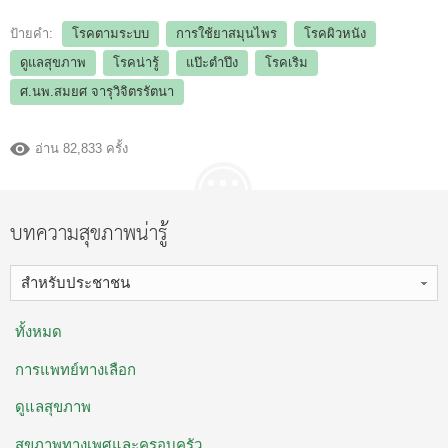
ป้ายคำ:
โรคตามระบบ
การใช้ยาสมุนไพร
โรคผิวหนัง
ดูแลสุขภาพ
โรคน่ารู้
แป๊ะตำปึง
โรคเริม
ศ.นพ.สมยศ จารุวิจิตรรัตนา
อ่าน 82,833 ครั้ง
บทความสุขภาพน่ารู้
สำหรับประชาชน
ทั้งหมด
การแพทย์ทางเลือก
ดูแลสุขภาพ
สุขภาพทางเพศและครอบครัว