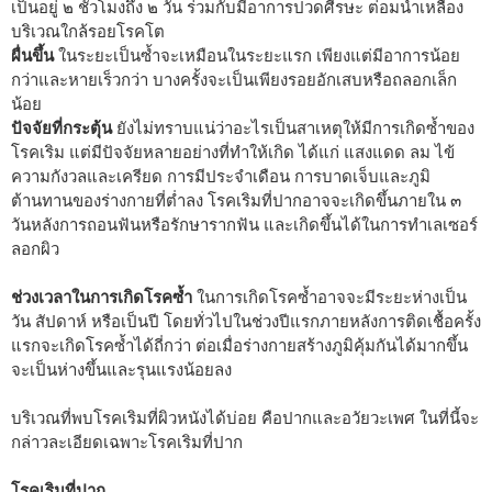
เป็นอยู่ ๒ ชั่วโมงถึง ๒ วัน ร่วมกับมีอาการปวดศีรษะ ต่อมน้ำเหลือง
บริเวณใกล้รอยโรคโต
ผื่นขึ้น
ในระยะเป็นซ้ำจะเหมือนในระยะแรก เพียงแต่มีอาการน้อย
กว่าและหายเร็วกว่า บางครั้งจะเป็นเพียงรอยอักเสบหรือถลอกเล็ก
น้อย
ปัจจัยที่กระตุ้น
ยังไม่ทราบแน่ว่าอะไรเป็นสาเหตุให้มีการเกิดซ้ำของ
โรคเริม แต่มีปัจจัยหลายอย่างที่ทำให้เกิด ได้แก่ แสงแดด ลม ไข้
ความกังวลและเครียด การมีประจำเดือน การบาดเจ็บและภูมิ
ต้านทานของร่างกายที่ต่ำลง โรคเริมที่ปากอาจจะเกิดขึ้นภายใน ๓
วันหลังการถอนฟันหรือรักษารากฟัน และเกิดขึ้นได้ในการทำเลเซอร์
ลอกผิว
ช่วงเวลาในการเกิดโรคซ้ำ
ในการเกิดโรคซ้ำอาจจะมีระยะห่างเป็น
วัน สัปดาห์ หรือเป็นปี โดยทั่วไปในช่วงปีแรกภายหลังการติดเชื้อครั้ง
แรกจะเกิดโรคซ้ำได้ถี่กว่า ต่อเมื่อร่างกายสร้างภูมิคุ้มกันได้มากขึ้น
จะเป็นห่างขึ้นและรุนแรงน้อยลง
บริเวณที่พบโรคเริมที่ผิวหนังได้บ่อย คือปากและอวัยวะเพศ ในที่นี้จะ
กล่าวละเอียดเฉพาะโรคเริมที่ปาก
โรคเริมที่ปาก