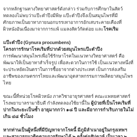
จากหลักฐานทางวิทยาศาสตร์ดังกล่าว ร่วมกับการศึกษาในสัตว์
ทดลองไม่พบว่าแป๊ะตำปึงมีพิษ แป๊ะตำปึงจึงเป็นสมุนไพรที่มี
ศักยภาพเป็นยาทาภายนอกบรรเทาอาการอักเสบระคายเคืองที่
ผิวหนังอันเนื่องมาจากการแพ้ แมลงสัตว์กัดต่อย และ
โรคเริม
แป๊ะตำปึง (Gynura procumbens)
โครงการรักษาโรคเริมที่ปากด้วยสมุนไพรแป๊ะตำปึง
การพัฒนาสมุนไพรเพื่อใช้รักษาโรคในแนวทางวิทยาศาสตร์ คือ
พัฒนาให้เป็นยาทาสำเร็จรูป เพื่อสะดวกในการใช้ เป็นแนวทางหนึ่งที่
จะประหยัดเงินตราในการซื้อยาจากต่างประเทศ เป็นการส่งเสริม
อาชีพของเกษตรกรไทยและพัฒนาอุตสาหกรรมการผลิตยาสมุนไพร
ไทย
ขณะนี้ที่หน่วยโรคผิวหนัง ภาควิชาอายุรศาสตร์ คณะแพทยศาสตร์
โรงพยาบาลรามาธิบดี กำลังทดลองใช้ยานี้ใน
ผู้ป่วยที่เป็นโรคเริมที่
ปากในระยะเป็นซ้ำ อายุมากกว่า ๑๘ ปี และมีอาการกำเริบภายในไม่
เกิน ๔๘ ชั่วโมง
หากท่านเป็นผู้หนึ่งที่มีปัญหาจากโรคนี้ มีภูมิลำเนาอยู่ในกรุงเทพฯ
และสามารถมาติดตามการรักษาได้ ๒ ครั้งต่อสัปดาห์ เป็นเวลา ๒