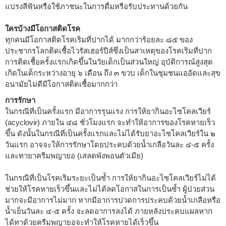
แปรงสีฟันหรือใช้ภาชนะในการดื่มหรือรับประทานด้วยกัน
ใครบ้างมีโอกาสติดโรค
ทุกคนมีโอกาสติดโรคเริมที่ปากได้ มากกว่าร้อยละ ๘๕ ของ
ประชากรโลกติดเชื้อไวรัสเฮอร์ปีส์ซึ่งเป็นสาเหตุของโรคเริมที่ปาก
การติดเชื้อครั้งแรกเกิดขึ้นในวัยเด็กเป็นส่วนใหญ่ อุบัติการณ์สูงสุด
เกิดในเด็กระหว่างอายุ ๖ เดือน ถึง ๓ ขวบ เด็กในชุมชนแออัดและสุข
อนามัยไม่ดีมีโอกาสติดเชื้อมากกว่า
การรักษา
ในกรณีที่เป็นครั้งแรก มีอาการรุนแรง การให้ยากินอะไซโคลเวียร์
(acyclovir) ภายใน ๔๘ ชั่วโมงแรก จะทำให้อาการของโรคหายเร็ว
ขึ้น ดังนั้นในกรณีที่เป็นครั้งแรกและไม่ได้รับยาอะไซโคลเวียร์ใน ๒
วันแรก อาจจะให้การรักษาโดยประคบด้วยน้ำเกลือวันละ ๔-๕ ครั้ง
และทายาครีมพญายอ (เสลดพังพอนตัวเมีย)
ในกรณีที่เป็นโรคเริมระยะเป็นซ้ำ การให้ยากินอะไซโคลเวียร์ไม่ได้
ช่วยให้โรคหายเร็วขึ้นและไม่ได้ลดโอกาสในการเป็นซ้ำ ผู้ป่วยส่วน
มากจะมีอาการไม่มาก หากมีอาการปวดการประคบด้วยน้ำเกลือหรือ
น้ำเย็นวันละ ๔-๕ ครั้ง จะลดอาการลงได้ ภายหลังประคบแผลหาก
ได้ทาด้วยครีมพญายอจะทำให้โรคหายได้เร็วขึ้น