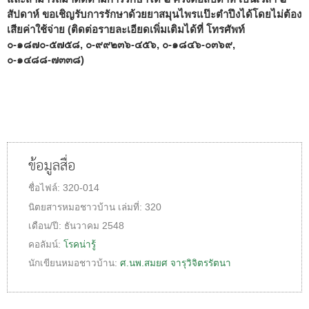
สัปดาห์ ขอเชิญรับการรักษาด้วยยาสมุนไพรแป๊ะตำปึงได้โดยไม่ต้อง
เสียค่าใช้จ่าย (ติดต่อรายละเอียดเพิ่มเติมได้ที่ โทรศัพท์
๐-๑๘๗๐-๕๗๕๘, ๐-๙๙๒๓๖-๔๕๖, ๐-๑๘๔๖-๐๓๖๙,
๐-๑๔๘๘-๗๓๓๘)
ข้อมูลสื่อ
ชื่อไฟล์:
320-014
นิตยสารหมอชาวบ้าน
เล่มที่:
320
เดือน/ปี:
ธันวาคม 2548
คอลัมน์:
โรคน่ารู้
นักเขียนหมอชาวบ้าน:
ศ.นพ.สมยศ จารุวิจิตรรัตนา