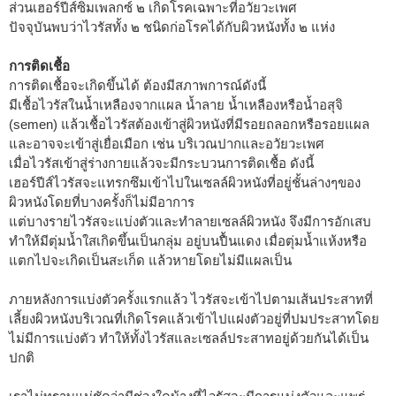
ส่วนเฮอร์ปีส์ซิมเพลกซ์ ๒ เกิดโรคเฉพาะที่อวัยวะเพศ
ปัจจุบันพบว่าไวรัสทั้ง ๒ ชนิดก่อโรคได้กับผิวหนังทั้ง ๒ แห่ง
การติดเชื้อ
การติดเชื้อจะเกิดขึ้นได้ ต้องมีสภาพการณ์ดังนี้
มีเชื้อไวรัสในน้ำเหลืองจากแผล น้ำลาย น้ำเหลืองหรือน้ำอสุจิ
(semen) แล้วเชื้อไวรัสต้องเข้าสู่ผิวหนังที่มีรอยถลอกหรือรอยแผล
และอาจจะเข้าสู่เยื่อเมือก เช่น บริเวณปากและอวัยวะเพศ
เมื่อไวรัสเข้าสู่ร่างกายแล้วจะมีกระบวนการติดเชื้อ ดังนี้
เฮอร์ปีส์ไวรัสจะแทรกซึมเข้าไปในเซลล์ผิวหนังที่อยู่ชั้นล่างๆของ
ผิวหนังโดยที่บางครั้งก็ไม่มีอาการ
แต่บางรายไวรัสจะแบ่งตัวและทำลายเซลล์ผิวหนัง จึงมีการอักเสบ
ทำให้มีตุ่มน้ำใสเกิดขึ้นเป็นกลุ่ม อยู่บนปื้นแดง เมื่อตุ่มน้ำแห้งหรือ
แตกไปจะเกิดเป็นสะเก็ด แล้วหายโดยไม่มีแผลเป็น
ภายหลังการแบ่งตัวครั้งแรกแล้ว ไวรัสจะเข้าไปตามเส้นประสาทที่
เลี้ยงผิวหนังบริเวณที่เกิดโรคแล้วเข้าไปแฝงตัวอยู่ที่ปมประสาทโดย
ไม่มีการแบ่งตัว ทำให้ทั้งไวรัสและเซลล์ประสาทอยู่ด้วยกันได้เป็น
ปกติ