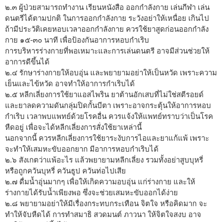
๒.๓ ผู้ป่วยสามารถทำงาน เรียนหนังสือ ออกกำลังกาย เล่นกีฬา เล่น
ดนตรีได้ตามปกติ ในการออกกำลังกาย ระวังอย่าให้เหนื่อย เกินไป
ถ้ามีประวัติเคยหอบเวลาออกกำลังกาย ควรใช้ยาสูดก่อนออกกำลัง
กาย ๑๕-๓๐ นาที เพื่อป้องกันอาการหอบกำเริบ
การบริหารร่างกายที่พอเหมาะและการเล่นดนตรี อาจมีส่วนช่วยให้
อาการดีขึ้นได้
๒.๔ รักษาร่างกายให้อบอุ่น และพยายามอย่าให้เป็นหวัด เพราะความ
เย็นและไข้หวัด อาจทำให้อาการกำเริบได้
๒.๕ หลีกเลี่ยงการใช้ยาแอสไพริน ยาต้านอักเสบที่ไม่ใช่สตีรอยด์
และยาลดความดันกลุ่มปิดกั้นบีตา เพราะอาจกระตุ้นให้อาการหอบ
กำเริบ เวลาพบแพทย์ด้วยโรคอื่น ควรแจ้งให้แพทย์ทราบว่าเป็นโรค
หืดอยู่ เพื่อจะได้หลีกเลี่ยงการสั่งใช้ยาเหล่านี้
นอกจากนี้ ควรหลีกเลี่ยงการใช้ยาระงับการไอและยาแก้แพ้ เพราะ
จะทำให้เสมหะขับออกยาก มีอาการหอบกำเริบได้
๒.๖ สังเกตว่าแพ้อะไร แล้วพยายามหลีกเลี่ยง รวมทั้งอย่าสูบบุหรี่
หรือถูกควันบุหรี่ ควันธูป ควันท่อไปเสีย
๒.๗ ดื่มน้ำอุ่นมากๆ เพื่อให้เกิดความอบอุ่น แก่ร่างกาย และให้
ร่างกายได้รับน้ำเพียงพอ ซึ่งจะช่วยเสมหะขับออกได้ง่าย
๒.๘ พยายามอย่าให้มีเรื่องกระทบกระเทือน จิตใจ หรือคิดมาก จะ
ทำให้จับหืดได้ การทำสมาธิ สวดมนต์ ภาวนา ให้จิตใจสงบ อาจ