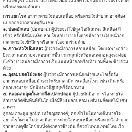
ส่วนใหญ่จะไม่มีไข้ ในรายที่มีไข้มักเป็นหืดร่วมกับอาการของไข้หวัด
หรือหลอดลมอักเสบ
การแยกโรค
อาการหายใจหอบเหนื่อย หรือหายใจลำบาก อาจต้อง
แยกออกจากสาเหตุอื่น เช่น
๑. ปอดอักเสบ
(ปอดบวม) ผู้ป่วยจะมีไข้สูง ไอมีเสมหะ สีเหลือง สี
เขียว หรือสีสนิมเหล็ก หายใจหอบ บางครั้งอาจมีอาการเจ็บหน้าอก
เวลาหายใจเข้าลึกๆ หรือเวลาไอจามร่วมด้วย
๒. ภาวะหัวใจล้มเหลว
ผู้ป่วยจะมีอาการหอบเหนื่อย โดยเฉพาะอย่าง
ยิ่งเวลานอนราบจะหอบมากขึ้น เวลาลุกนั่งหรือนอนหมอนสูงจะค่อย
ยังชั่ว บางคนอาจมีอาการเจ็บแน่นหน้าอกหรือเท้าบวมทั้ง ๒ ข้างร่วม
ด้วย
๓. ถุงลมปอดโป่งพอง
ผู้ป่วยจะมีอาการเหนื่อยง่ายและไอเรื้อรัง
อาการหอบเหนื่อยมักจะกำเริบเวลามีการเคลื่อนไหว เช่น เดิน หรือ
ออกแรงมากๆ มักมีประวัติสูบบุหรี่จัดมานาน
๔. หลอดลมอุดกั้นจากสิ่งแปลกปลอม
ผู้ป่วยมักมีอาการไอ หายใจ
ลำบากเกิดขึ้นทันทีทันใด เมื่อมีสิ่งแปลกปลอม (เช่น เมล็ดผลไม้ เศษ
อาหาร
ลูกอม กระดุม ลูกปัด เหรียญสตางค์) ตกเข้าไปในทางเดินหายใจ
อย่างไรก็ตาม ไม่ว่าจะมีอาการหายใจหอบเหนื่อย หรือหายใจลำบาก
จากสาเหตุข้อใดข้อหนึ่งดังกล่าวข้างต้น ก็ควรไปพบแพทย์โดยเร็ว