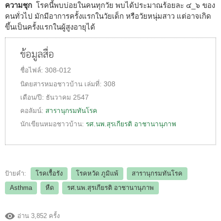
ความชุก
โรคนี้พบบ่อยในคนทุกวัย พบได้ประมาณร้อยละ ๔_๖ ของ
คนทั่วไป มักมีอาการครั้งแรกในวัยเด็ก หรือวัยหนุ่มสาว แต่อาจเกิด
ขึ้นเป็นครั้งแรกในผู้สูงอายุได้
ข้อมูลสื่อ
ชื่อไฟล์:
308-012
นิตยสารหมอชาวบ้าน
เล่มที่:
308
เดือน/ปี:
ธันวาคม 2547
คอลัมน์:
สารานุกรมทันโรค
นักเขียนหมอชาวบ้าน:
รศ.นพ.สุรเกียรติ อาชานานุภาพ
ป้ายคำ:
โรคเรื้อรัง
โรคหวัด ภูมิแพ้
สารานุกรมทันโรค
Asthma
หืด
รศ.นพ.สุรเกียรติ อาชานานุภาพ
อ่าน 3,852 ครั้ง