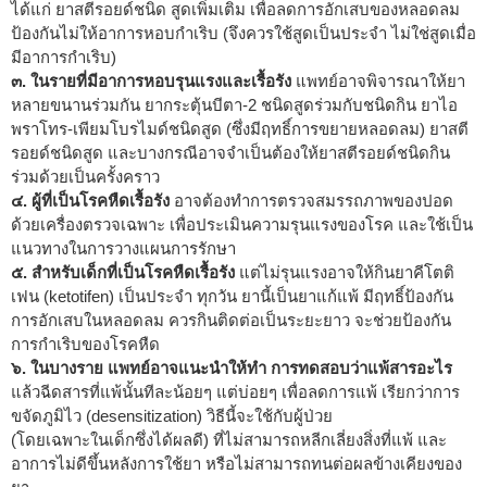
ได้แก่ ยาสตีรอยด์ชนิด สูดเพิ่มเติม เพื่อลดการอักเสบของหลอดลม
ป้องกันไม่ให้อาการหอบกำเริบ (จึงควรใช้สูดเป็นประจำ ไม่ใช่สูดเมื่อ
มีอาการกำเริบ)
๓. ในรายที่มีอาการหอบรุนแรงและเรื้อรัง
แพทย์อาจพิจารณาให้ยา
หลายขนานร่วมกัน ยากระตุ้นบีตา-2 ชนิดสูดร่วมกับชนิดกิน ยาไอ
พราโทร-เพียมโบรไมด์ชนิดสูด (ซึ่งมีฤทธิ์การขยายหลอดลม) ยาสตี
รอยด์ชนิดสูด และบางกรณีอาจจำเป็นต้องให้ยาสตีรอยด์ชนิดกิน
ร่วมด้วยเป็นครั้งคราว
๔. ผู้ที่เป็นโรคหืดเรื้อรัง
อาจต้องทำการตรวจสมรรถภาพของปอด
ด้วยเครื่องตรวจเฉพาะ เพื่อประเมินความรุนแรงของโรค และใช้เป็น
แนวทางในการวางแผนการรักษา
๕. สำหรับเด็กที่เป็นโรคหืดเรื้อรัง
แต่ไม่รุนแรงอาจให้กินยาคีโตติ
เฟน (ketotifen) เป็นประจำ ทุกวัน ยานี้เป็นยาแก้แพ้ มีฤทธิ์ป้องกัน
การอักเสบในหลอดลม ควรกินติดต่อเป็นระยะยาว จะช่วยป้องกัน
การกำเริบของโรคหืด
๖. ในบางราย แพทย์อาจแนะนำให้ทำ การทดสอบว่าแพ้สารอะไร
แล้วฉีดสารที่แพ้นั้นทีละน้อยๆ แต่บ่อยๆ เพื่อลดการแพ้ เรียกว่าการ
ขจัดภูมิไว (desensitization) วิธีนี้จะใช้กับผู้ป่วย
(โดยเฉพาะในเด็กซึ่งได้ผลดี) ที่ไม่สามารถหลีกเลี่ยงสิ่งที่แพ้ และ
อาการไม่ดีขึ้นหลังการใช้ยา หรือไม่สามารถทนต่อผลข้างเคียงของ