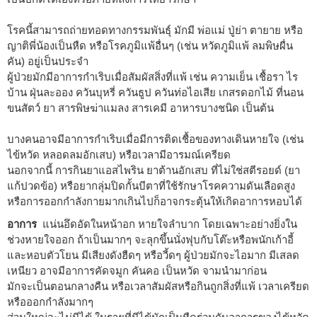
โรคนี้สามารถถ่ายทอดทางกรรมพันธุ์ มักมี พ่อแม่ ปู่ย่า ตายาย หรือ
ญาติพี่น้องเป็นหืด หรือโรคภูมิแพ้อื่นๆ (เช่น หวัดภูมิแพ้ ลมพิษผื่น
คัน) อยู่เป็นประจำ
ผู้ป่วยมักมีอาการกำเริบเมื่อสัมผัสสิ่งที่แพ้ เช่น ความเย็น เชื้อรา ไร
บ้าน ฝุ่นละออง ควันบุหรี่ ควันธูป ควันท่อไอเสีย เกสรดอกไม้ ที่นอน
ขนสัตว์ ยา สารพิษฆ่าแมลง สารเคมี อาหารบางชนิด เป็นต้น
บางคนอาจมีอาการกำเริบเมื่อมีการติดเชื้อของทางเดินหายใจ (เช่น
ไข้หวัด หลอดลมอักเสบ) หรือเวลามีอารมณ์เครียด
นอกจากนี้ การกินยาแอสไพริน ยาต้านอักเสบ ที่ไม่ใช่สตีรอยด์ (ยา
แก้ปวดข้อ) หรือยากลุ่มปิดกั้นบีตาที่ใช้รักษาโรคความดันเลือดสูง
หรือการออกกำลังกายมากเกินไปก็อาจกระตุ้นให้เกิดอาการหอบได้
อาการ
แน่นอึดอัดในหน้าอก หายใจลำบาก โดยเฉพาะอย่างยิ่งใน
ช่วงหายใจออก ถ้าเป็นมากๆ จะลุกขึ้นนั่งฟุบกับโต๊ะหรือพนักเก้าอี้
และหอบตัวโยน มีเสียงดังฮืดๆ หรือวี้ดๆ ผู้ป่วยมักจะไอมาก มีเสลด
เหนียว อาจมีอาการคัดจมูก คันคอ เป็นหวัด จามนำมาก่อน
มักจะเป็นตอนกลางคืน หรือเวลาสัมผัสหรือกินถูกสิ่งที่แพ้ เวลาเครียด
หรือออกกำลังมากๆ