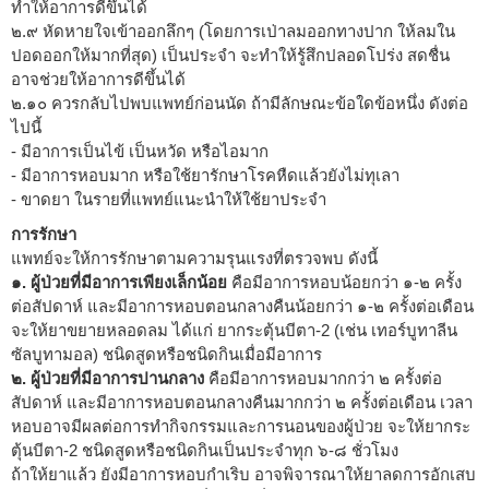
ทำให้อาการดีขึ้นได้
๒.๙ หัดหายใจเข้าออกลึกๆ (โดยการเป่าลมออกทางปาก ให้ลมใน
ปอดออกให้มากที่สุด) เป็นประจำ จะทำให้รู้สึกปลอดโปร่ง สดชื่น
อาจช่วยให้อาการดีขึ้นได้
๒.๑๐ ควรกลับไปพบแพทย์ก่อนนัด ถ้ามีลักษณะข้อใดข้อหนึ่ง ดังต่อ
ไปนี้
- มีอาการเป็นไข้ เป็นหวัด หรือไอมาก
- มีอาการหอบมาก หรือใช้ยารักษาโรคหืดแล้วยังไม่ทุเลา
- ขาดยา ในรายที่แพทย์แนะนำให้ใช้ยาประจำ
การรักษา
แพทย์จะให้การรักษาตามความรุนแรงที่ตรวจพบ ดังนี้
๑. ผู้ป่วยที่มีอาการเพียงเล็กน้อย
คือมีอาการหอบน้อยกว่า ๑-๒ ครั้ง
ต่อสัปดาห์ และมีอาการหอบตอนกลางคืนน้อยกว่า ๑-๒ ครั้งต่อเดือน
จะให้ยาขยายหลอดลม ได้แก่ ยากระตุ้นบีตา-2 (เช่น เทอร์บูทาลีน
ซัลบูทามอล) ชนิดสูดหรือชนิดกินเมื่อมีอาการ
๒. ผู้ป่วยที่มีอาการปานกลาง
คือมีอาการหอบมากกว่า ๒ ครั้งต่อ
สัปดาห์ และมีอาการหอบตอนกลางคืนมากกว่า ๒ ครั้งต่อเดือน เวลา
หอบอาจมีผลต่อการทำกิจกรรมและการนอนของผู้ป่วย จะให้ยากระ
ตุ้นบีตา-2 ชนิดสูดหรือชนิดกินเป็นประจำทุก ๖-๘ ชั่วโมง
ถ้าให้ยาแล้ว ยังมีอาการหอบกำเริบ อาจพิจารณาให้ยาลดการอักเสบ