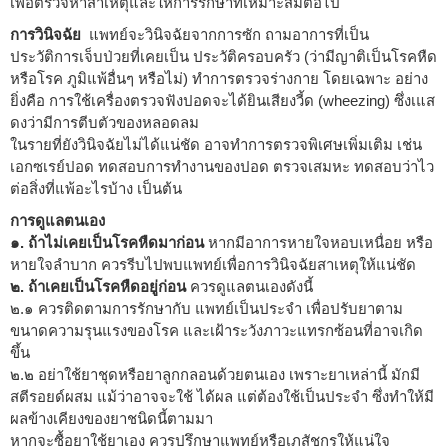
เพื่อตรวจหาสาเหตุและให้การรักษาที่เหมาะสมต่อไป
การวินิจฉัย
แพทย์จะวินิจฉัยจากการซัก ถามอาการที่เป็น
ประวัติการเจ็บป่วยที่เคยเป็น ประวัติครอบครัว (ว่ามีญาติเป็นโรคหืด
หรือโรค ภูมิแพ้อื่นๆ หรือไม่) ทำการตรวจร่างกาย โดยเฉพาะ อย่าง
ยิ่งคือ การใช้เครื่องตรวจฟังปอดจะได้ยินเสียงวี้ด (wheezing) ซึ่งเแส
ดงว่ามีการตีบตัวของหลอดลม
ในรายที่ยังวินิจฉัยไม่ได้แน่ชัด อาจทำการตรวจพิเศษเพิ่มเติม เช่น
เอกซเรย์ปอด ทดสอบการทำงานของปอด ตรวจเสมหะ ทดสอบว่าไว
ต่อสิ่งที่แพ้อะไรบ้าง เป็นต้น
การดูแลตนเอง
๑. ถ้าไม่เคยเป็นโรคหืดมาก่อน
หากมีอาการหายใจหอบเหนื่อย หรือ
หายใจลำบาก ควรรีบไปพบแพทย์เพื่อการวินิจฉัยสาเหตุให้แน่ชัด
๒. ถ้าเคยเป็นโรคหืดอยู่ก่อน
ควรดูแลตนเองดังนี้
๒.๑ ควรติดตามการรักษากับ แพทย์เป็นประจำ เพื่อปรับยาตาม
ขนาดความรุนแรงของโรค และเฝ้าระวังภาวะแทรกซ้อนที่อาจเกิด
ขึ้น
๒.๒ อย่าใช้ยาชุดหรือยาลูกกลอนด้วยตนเอง เพราะยาเหล่านี้ มักมี
สตีรอยด์ผสม แม้ว่าอาจจะใช้ ได้ผล แต่ต้องใช้เป็นประจำ ซึ่งทำให้มี
ผลข้างเคียงของยาชนิดนี้ตามมา
หากจะซื้อยาใช้ยาเอง ควรปรึกษาแพทย์หรือเภสัชกรให้แน่ใจ