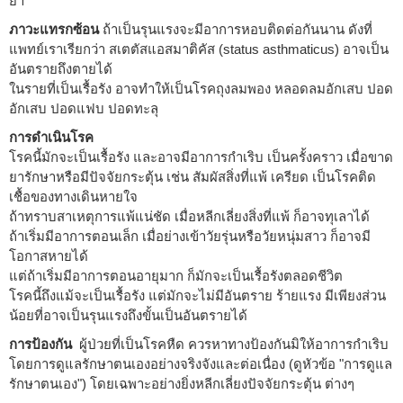
ยา
ภาวะแทรกซ้อน
ถ้าเป็นรุนแรงจะมีอาการหอบติดต่อกันนาน ดังที่
แพทย์เราเรียกว่า สเตตัสแอสมาติคัส (status asthmaticus) อาจเป็น
อันตรายถึงตายได้
ในรายที่เป็นเรื้อรัง อาจทำให้เป็นโรคถุงลมพอง หลอดลมอักเสบ ปอด
อักเสบ ปอดแฟบ ปอดทะลุ
การดำเนินโรค
โรคนี้มักจะเป็นเรื้อรัง และอาจมีอาการกำเริบ เป็นครั้งคราว เมื่อขาด
ยารักษาหรือมีปัจจัยกระตุ้น เช่น สัมผัสสิ่งที่แพ้ เครียด เป็นโรคติด
เชื้อของทางเดินหายใจ
ถ้าทราบสาเหตุการแพ้แน่ชัด เมื่อหลีกเลี่ยงสิ่งที่แพ้ ก็อาจทุเลาได้
ถ้าเริ่มมีอาการตอนเล็ก เมื่อย่างเข้าวัยรุ่นหรือวัยหนุ่มสาว ก็อาจมี
โอกาสหายได้
แต่ถ้าเริ่มมีอาการตอนอายุมาก ก็มักจะเป็นเรื้อรังตลอดชีวิต
โรคนี้ถึงแม้จะเป็นเรื้อรัง แต่มักจะไม่มีอันตราย ร้ายแรง มีเพียงส่วน
น้อยที่อาจเป็นรุนแรงถึงขั้นเป็นอันตรายได้
การป้องกัน
ผู้ป่วยที่เป็นโรคหืด ควรหาทางป้องกันมิให้อาการกำเริบ
โดยการดูแลรักษาตนเองอย่างจริงจังและต่อเนื่อง (ดูหัวข้อ "การดูแล
รักษาตนเอง") โดยเฉพาะอย่างยิ่งหลีกเลี่ยงปัจจัยกระตุ้น ต่างๆ