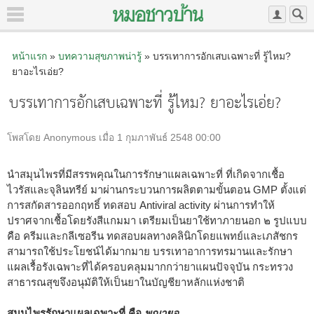
หน้าแรก
»
บทความสุขภาพน่ารู้
» บรรเทาการอักเสบเฉพาะที่ รู้ไหม?
ยาอะไรเอ่ย?
บรรเทาการอักเสบเฉพาะที่ รู้ไหม? ยาอะไรเอ่ย?
โพสโดย Anonymous เมื่อ 1 กุมภาพันธ์ 2548 00:00
นำสมุนไพรที่มีสรรพคุณในการรักษาแผลเฉพาะที่ ที่เกิดจากเชื้อ
ไวรัสและจุลินทรีย์ มาผ่านกระบวนการผลิตตามขั้นตอน GMP ตั้งแต่
การสกัดสารออกฤทธิ์ ทดสอบ Antiviral activity ผ่านการทำให้
ปราศจากเชื้อโดยรังสีแกมมา เตรียมเป็นยาใช้ทาภายนอก ๒ รูปแบบ
คือ ครีมและกลีเซอรีน ทดสอบผลทางคลินิกโดยแพทย์และเภสัชกร
สามารถใช้ประโยชน์ได้มากมาย บรรเทาอาการทรมานและรักษา
แผลเรื้อรังเฉพาะที่ได้ครอบคลุมมากกว่ายาแผนปัจจุบัน กระทรวง
สาธารณสุขจึงอนุมัติให้เป็นยาในบัญชียาหลักแห่งชาติ
สมุนไพรรักษาแผลเฉพาะที่ คือ
พญายอ