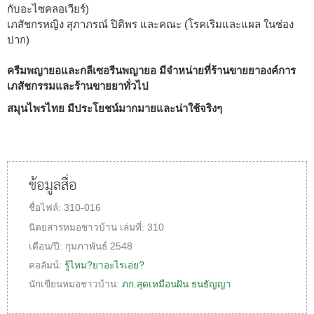
กับอะไซคลอเวียร์)
เภสัชกรหญิง สุภาภรณ์ ปิติพร และคณะ (โรคเริมและแผล ในช่อง
ปาก)
ครีมพญายอและกลีเซอรีนพญายอ มีจำหน่ายที่ร้านขายยาองค์การ
เภสัชกรรมและร้านขายยาทั่วไป
สมุนไพรไทย มีประโยชน์มากมายและน่าใช้จริงๆ
ข้อมูลสื่อ
ชื่อไฟล์:
310-016
นิตยสารหมอชาวบ้าน
เล่มที่:
310
เดือน/ปี:
กุมภาพันธ์ 2548
คอลัมน์:
รู้ไหม?ยาอะไรเอ่ย?
นักเขียนหมอชาวบ้าน:
ภก.สุดเหมือนฝัน ธนธัญญา