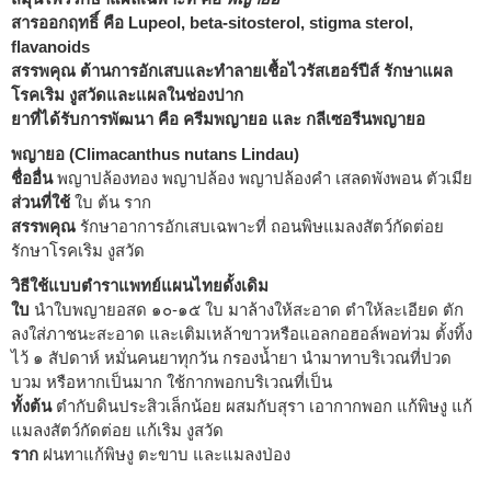
สารออกฤทธิ์ คือ Lupeol, beta-sitosterol, stigma sterol,
flavanoids
สรรพคุณ ต้านการอักเสบและทำลายเชื้อไวรัสเฮอร์ปีส์ รักษาแผล
โรคเริม งูสวัดและแผลในช่องปาก
ยาที่ได้รับการพัฒนา คือ ครีมพญายอ และ กลีเซอรีนพญายอ
พญายอ (Climacanthus nutans Lindau)
ชื่ออื่น
พญาปล้องทอง พญาปล้อง พญาปล้องคำ เสลดพังพอน ตัวเมีย
ส่วนที่ใช้
ใบ ต้น ราก
สรรพคุณ
รักษาอาการอักเสบเฉพาะที่ ถอนพิษแมลงสัตว์กัดต่อย
รักษาโรคเริม งูสวัด
วิธีใช้แบบตำราแพทย์แผนไทยดั้งเดิม
ใบ
นำใบพญายอสด ๑๐-๑๕ ใบ มาล้างให้สะอาด ตำให้ละเอียด ตัก
ลงใส่ภาชนะสะอาด และเติมเหล้าขาวหรือแอลกอฮอล์พอท่วม ตั้งทิ้ง
ไว้ ๑ สัปดาห์ หมั่นคนยาทุกวัน กรองน้ำยา นำมาทาบริเวณที่ปวด
บวม หรือหากเป็นมาก ใช้กากพอกบริเวณที่เป็น
ทั้งต้น
ตำกับดินประสิวเล็กน้อย ผสมกับสุรา เอากากพอก แก้พิษงู แก้
แมลงสัตว์กัดต่อย แก้เริม งูสวัด
ราก
ฝนทาแก้พิษงู ตะขาบ และแมลงป่อง