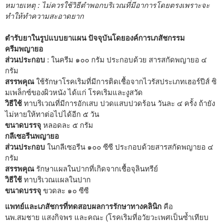
หมายเหตุ : ไม่ควรใช้วิธีตำพอกบริเวณที่มีอาการโดยตรงเพราะจะ
ทำให้ทำความสะอาดยาก
ตำรับยาในรูปแบบยาแผน ปัจจุบันโดยองค์การเภสัชกรรม
ครีมพญายอ
ส่วนประกอบ
: ในครีม ๑๐๐ กรัม ประกอบด้วย สารสกัดพญายอ ๔
กรัม
สรรพคุณ
ใช้รักษาโรคเริมที่มีการติดเชื้อจากไวรัสประเภทเฮอร์ปีส์ ซิ
มเพล็กซ์ของผิวหนัง ได้แก่ โรคเริมและงูสวัด
วิธีใช้
ทาบริเวณที่มีการอักเสบ ปวดแสบปวดร้อน วันละ ๔ ครั้ง ถ้ายัง
ไม่หายให้ทาต่อไปได้อีก ๕ วัน
ขนาดบรรจุ
หลอดละ ๕ กรัม
กลีเซอรีนพญายอ
ส่วนประกอบ
ในกลีเซอรีน ๑๐๐ ซีซี ประกอบด้วยสารสกัดพญายอ ๔
กรัม
สรรพคุณ
รักษาแผลในปากที่เกิดจากเชื้อจุลินทรีย์
วิธีใช้
ทาบริเวณแผลในปาก
ขนาดบรรจุ
ขวดละ ๑๐ ซีซี
แพทย์และเภสัชกรที่ทดสอบผลการรักษาทางคลินิก
คือ
นพ.สมชาย แสงกิจพร และคณะ (โรคเริมที่อวัยวะเพศเป็นซ้ำเทียบ