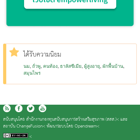
ได้รับความนิยม
นม
ถั่วพู
คนท้อง
ธาลัสซีเมีย
ผู้สูงอายุ
ผักพื้นบ้าน
สมุนไพร
สนับสนุนโดย
สำนักงานกองทุนสนับสนุนการสร้างเสริมสุขภาพ (สสส.)<
และ
สถาบัน ChangeFusion<
พัฒนาระบบโดย
Opendream<
<