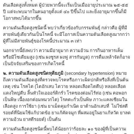
ดันเลือดสูงทั้งหมด ผู้ป่วยพวกนี้จะเริ่มเป็นเมื่ออายุประมาณ ๒๕-๕๕
ปี แต่จะพบมากในคนอายุตั้งแต่ ๔๐ ปีขึ้นไป และยิ่งอายุมากขึ้นก็มี
โอกาสพบได้มากขึ้น
ความดันเลือดสูงชนิดนี้ พบว่าเกี่ยวข้องกับกรรมพันธุ์ กล่าวคือ ผู้ที่มี
สายพันธุ์เดียวกันเป็นโรคนี้ จะมีโอกาสเป็นความดันเลือดสูงมากกว่า
ผู้ที่ไม่มีสายพันธุ์ของโรคนี้ประมาณ ๓ เท่า
นอกจากนี้ยังพบว่า ความมีอายุมาก ความอ้วน การกินอาหารเค็ม
หรือมีโซเดียมสูง (เช่น ผงชูรส ผงฟู สารกันบูด) การดื่มเหล้าจัดก็อาจ
เป็นปัจจัยเสริมของการเกิดโรคนี้
๒. ความดันเลือดสูงชนิดทุติยภูมิ
(secondary hypertension) หมาย
ถึงความดันเลือดสูงที่ตรวจพบโรคหรือภาวะผิดปกติหรือสิ่งที่เป็นต้น
เหตุ เช่น โรคไต (ไตอักเสบ ไตวาย หลอดเลือดไตตีบ) หลอดเลือด
แดงใหญ่ตีบ ลิ้นหัวใจเอออร์ติกรั่ว โรคของต่อมไร้ท่อ (เช่น คอพอก
เป็นพิษ เนื้องอกต่อมหมวกไต) โรคตะกั่วเป็นพิษ ภาวะแคลเซียมใน
เลือดสูง การใช้ยา (เช่น ยาเม็ดคุมกำเนิด ยาต้านอักเสบที่ ไม่ใช่สตี
รอยด์ที่นิยมใช้แก้ปวดข้อ ยาแก้คัดจมูก ที่ผสมอยู่ในยาแก้หวัด ยาลด
ความอ้วน ยาสตีรอยด์) เป็นต้น
ความดันเลือดสูงชนิดนี้พบได้น้อยกว่าร้อยละ ๑๐ ของผู้ที่เป็นความ