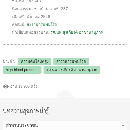
ชื่อไฟล์:
287-007
นิตยสารหมอชาวบ้าน
เล่มที่:
287
เดือน/ปี:
มีนาคม 2546
คอลัมน์:
สารานุกรมทันโรค
นักเขียนหมอชาวบ้าน:
รศ.นพ.สุรเกียรติ อาชานานุภาพ
ป้ายคำ:
ความดันโลหิตสูง
สารานุกรมทันโรค
high blood pressure
รศ.นพ.สุรเกียรติ อาชานานุภาพ
อ่าน 19,986 ครั้ง
บทความสุขภาพน่ารู้
สำหรับประชาชน