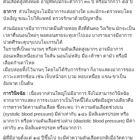
ดันเลือดสูงทั้งหมด อายุที่พบมักจะต่ำกว่า ๓๐ ปี หรือมากกว่า ๕๕ ปี
อาการ
ส่วนใหญ่จะไม่มีอาการแต่อย่างใด และมักจะตรวจพบโดย
บังเอิญ ขณะไปให้แพทย์ ตรวจรักษาด้วยปัญหาอื่น
ส่วนน้อยอาจมีอาการปวดมึนท้ายทอย ตึงที่ต้นคอ วิงเวียน มักจะเป็น
เวลาตื่นนอนใหม่ๆ พอตอนสายจะทุเลาไปเอง บางรายอาจมีอาการ
ปวดศีรษะตุบๆแบบไมเกรนได้
ในรายที่เป็นมานานๆ หรือความดันเลือดสูงมากๆ อาจมีอาการ
อ่อนเพลียเหนื่อยง่าย ใจสั่น นอนไม่หลับ มือ-เท้าชา ตามัว หรือมี
เลือดกำเดาไหล
เมื่อปล่อยทิ้งไว้นานๆ โดยไม่ได้รับการรักษา ก็อาจแสดงอาการของ
ภาวะแทรกซ้อน เช่น เจ็บหน้าอก บวม หอบเหนื่อย แขน-ขาเป็น
อัมพาต เป็นต้น
การวินิจฉัย
: เนื่องจากส่วนใหญ่ไม่มีอาการ จึงไม่สามารถวินิจฉัย
จากอาการแสดง การจะบอกว่าเป็นโรคนี้ได้แน่ชัดมีอยู่ทางเดียวคือ
การตรวจวัดความดันเลือด ซึ่งจะพบ ว่า ความดันเลือดช่วงบน
(systolic blood pressure) มีค่าเท่ากับ ๑๔๐ มิลลิเมตรปรอท หรือ
มากกว่า หรือความดันเลือดช่วงล่าง (diastolic blood pressure) มีค่า
เท่ากับ ๙๐ มิลลิเมตรปรอท หรือมากกว่า
ผู้ที่มีอายุตั้งแต่ ๑๘ ปีขึ้นไป จะมีค่าความดันเลือดปกติเมื่อวัดความ