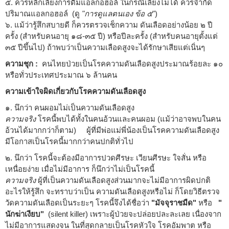
๕. ควรหลีกเลี่ยงการดื่มแอลกอฮอล์ ในกรณีเลี่ยงไม่ได้ ควรจำกัด
ปริมาณแอลกอฮอล์ (ดู
"การดูแลตนเอง ข้อ ๕
")
๖. แม้ว่ารู้สึกสบายดี ก็ควรตรวจเช็กความ ดันเลือดอย่างน้อย ๒ ปี
ครั้ง (สำหรับคนอายุ ๑๘-๓๕ ปี) หรือปีละครั้ง (สำหรับคนอายุตั้งแต่
๓๕ ปีขึ้นไป) ถ้าพบว่าเป็นความเลือดสูงจะได้รักษาเสียแต่เนิ่นๆ
ความชุก :
คนไทยป่วยเป็นโรคความดันเลือดสูงประมาณร้อยละ ๑๐
หรือทั่วประเทศประมาณ ๖ ล้านคน
ความเข้าใจผิดเกี่ยวกับโรคความดันเลือดสูง
๑. นึกว่า คนผอมไม่เป็นความดันเลือดสูง
ความจริง
โรคนี้พบได้ทั้งในคนอ้วนและคนผอม (แม้ว่าอาจพบในคน
อ้วนได้มากกว่าก็ตาม) ผู้ที่มีพ่อแม่พี่น้องเป็นโรคความดันเลือดสูง
มีโอกาสเป็นโรคนี้มากกว่าคนปกติทั่วไป
๒. นึกว่า โรคนี้จะต้องมีอาการปวดศีรษะ เวียนศีรษะ ใจสั่น หรือ
เหนื่อยง่าย เมื่อไม่มีอาการ ก็นึกว่าไม่เป็นโรคนี้
ความจริง
ผู้ที่เป็นความดันเลือดสูงส่วนมากจะไม่มีอาการผิดปกติ
อะไรให้รู้สึก จะทราบว่าเป็น ความดันเลือดสูงหรือไม่ ก็โดยวิธีตรวจ
วัดความดันเลือดเป็นระยะๆ โรคนี้จึงได้ชื่อว่า
"มัจจุราชมืด"
หรือ
"
นักฆ่าเงียบ"
(silent killer) เพราะผู้ป่วยจะปล่อยปละละเลย เนื่องจาก
ไม่มีอาการแสดงจน ในที่สุดกลายเป็นโรคหัวใจ โรคอัมพาต หรือ