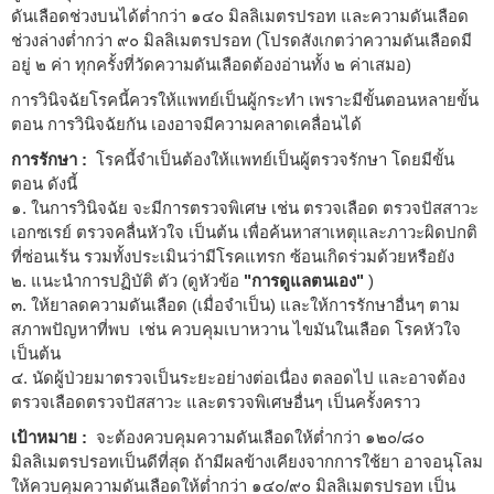
ดันเลือดช่วงบนได้ต่ำกว่า ๑๔๐ มิลลิเมตรปรอท และความดันเลือด
ช่วงล่างต่ำกว่า ๙๐ มิลลิเมตรปรอท (โปรดสังเกตว่าความดันเลือดมี
อยู่ ๒ ค่า ทุกครั้งที่วัดความดันเลือดต้องอ่านทั้ง ๒ ค่าเสมอ)
การวินิจฉัยโรคนี้ควรให้แพทย์เป็นผู้กระทำ เพราะมีขั้นตอนหลายขั้น
ตอน การวินิจฉัยกัน เองอาจมีความคลาดเคลื่อนได้
การรักษา :
โรคนี้จำเป็นต้องให้แพทย์เป็นผู้ตรวจรักษา โดยมีขั้น
ตอน ดังนี้
๑. ในการวินิจฉัย จะมีการตรวจพิเศษ เช่น ตรวจเลือด ตรวจปัสสาวะ
เอกซเรย์ ตรวจคลื่นหัวใจ เป็นต้น เพื่อค้นหาสาเหตุและภาวะผิดปกติ
ที่ซ่อนเร้น รวมทั้งประเมินว่ามีโรคแทรก ซ้อนเกิดร่วมด้วยหรือยัง
๒. แนะนำการปฏิบัติ ตัว (ดูหัวข้อ
"การดูแลตนเอง"
)
๓. ให้ยาลดความดันเลือด (เมื่อจำเป็น) และให้การรักษาอื่นๆ ตาม
สภาพปัญหาที่พบ เช่น ควบคุมเบาหวาน ไขมันในเลือด โรคหัวใจ
เป็นต้น
๔. นัดผู้ป่วยมาตรวจเป็นระยะอย่างต่อเนื่อง ตลอดไป และอาจต้อง
ตรวจเลือดตรวจปัสสาวะ และตรวจพิเศษอื่นๆ เป็นครั้งคราว
เป้าหมาย :
จะต้องควบคุมความดันเลือดให้ต่ำกว่า ๑๒๐/๘๐
มิลลิเมตรปรอทเป็นดีที่สุด ถ้ามีผลข้างเคียงจากการใช้ยา อาจอนุโลม
ให้ควบคุมความดันเลือดให้ต่ำกว่า ๑๔๐/๙๐ มิลลิเมตรปรอท เป็น