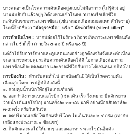
บางคนอาจเป็นโรคความดันเลือดสูงแบบไม่มีอาการ (ไม่รู้ตัว) อยู่
นานนับสิบปี แล้วอยู่ๆ ก็ต้องหามเข้าโรงพยาบาลหรือเสียชีวิต
กะทันหันจากภาวะแทรกซ้อน (เช่น หลอดเลือดสมองแตก หัวใจวาย)
โรคนี้จึงมีชื่อว่า
"มัจจุราชมืด"
หรือ
" นักฆ่าเงียบ (silent killer)"
การดำเนินโรค :
หากปล่อยไว้ไม่รักษา ก็อาจเกิดภาวะแทรกซ้อนดัง
กล่าวไม่ช้าก็เร็ว (ภายใน ๕-๑๐ ปี หรือ ๒๐ ปี)
แต่ถ้าได้รับการรักษาและดูแลตนเองอย่างถูกต้องจริงจังและต่อเนื่อง
จนสามารถควบคุมระดับความดันเลือดได้ดี โอกาสเสี่ยงต่อภาวะ
แทรกซ้อนก็จะลดลงมาก และอาจมีชีวิตยืนยาว ได้เช่นคนปกติทั่วไป
การป้องกัน :
สำหรับคนทั่วไป อาจป้องกันมิให้เป็นโรคความดัน
เลือดสูง โดยการปฏิบัติตัวดังนี้
๑. ควบคุมน้ำหนักให้อยู่ในเกณฑ์ปกติ
๒. ออกกำลังกายแบบแอโรบิก (เช่น เดิน เร็ว วิ่งเหยาะ ปั่นจักรยาน
ว่ายน้ำ เต้นแอโรบิก) นานครั้งละ ๓๐-๔๕ นาที อย่างน้อยสัปดาห์ละ
๓-๕ ครั้ง หรือวันเว้นวัน
๓. ลดปริมาณเกลือโซเดียมที่บริโภค ไม่เกินวันละ ๒.๔ กรัม (เท่ากับ
เกลือแกงประมาณ ๑ ช้อนชา)
๔. กินผักและผลไม้ให้มากๆ และลดอาหาร พวกไขมันอิ่มตัว