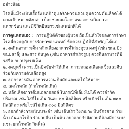
อย่างน้อย
โรคนี้แม้จะเป็นเรื้อรัง แต่ถ้าดูแลรักษาจนควบคุมความดันเลือดได้
ตามเป้าหมายดังกล่าว ก็จะช่วยลดโอกาสของการเกิดภาวะ
แทรกซ้อน และมีชีวิตยืนยาวเช่นคนปกติได้
การดูแลตนเอง :
การปฏิบัติตัวของผู้ป่วย ถือเป็นหัวใจของการรักษา
โรคนี้ควบคู่กับการรักษาของแพทย์ ข้อควรปฏิบัติที่สำคัญ ได้แก่
๑. งดกินอาหารเค็ม หลีกเลี่ยงอาหารที่ใส่ผงชูรส ผงฟู (เช่น ขนมปัง
ขนมสาลี่) และสาร กันบูด (เช่น อาหารสำเร็จรูป) ควรกินอาหารที่มี
รสจืด อย่าปรุงรสเค็ม
๒. งดบุหรี่ เพราะเป็นปัจจัยทำให้เกิด ภาวะหลอดเลือดแข็งและตีบ
ร่วมกับความดันเลือดสูง
๓. ลดอาหารมัน อาหารหวาน กินผักและผลไม้ให้มากๆ
๔. ลดน้ำหนัก (ถ้าน้ำหนักเกิน)
๕. หลีกเลี่ยงการดื่มแอลกอฮอล์ ในกรณีที่เลี่ยงไม่ได้ ควรจำกัด
ปริมาณ เช่น วิสกี้ไม่เกิน วันละ ๖๐ มิลลิลิตร หรือเบียร์ไม่เกิน ๗๒๐
มิลลิลิตร หรือไวน์ไม่เกิน ๓๐๐ มิลลิลิตร
๖. ออกกำลังกายเป็นประจำ เช่น เดินเร็ว วิ่งเหยาะ ปั่นจักรยาน ว่าย
น้ำ เต้นแอโรบิก รำมวยจีน เป็นต้น อย่าออกกำลังกายที่ต้องมีการเบ่ง
(เช่น ยกน้ำหนัก วิดพื้น)