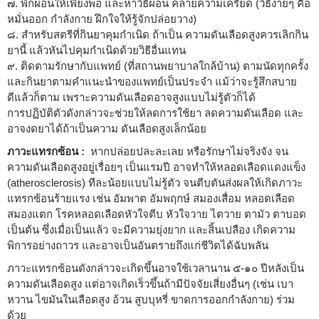
๗. พักผ่อนให้เพียงพอ และหาวิธีผ่อน คลายความเครียด (วิธีง่ายๆ คือ
หมั่นออก กำลังกาย ฝึกใจให้รู้จักปล่อยวาง)
๘. สำหรับสตรีที่กินยาคุมกำเนิด ถ้าเป็น ความดันเลือดสูงควรเลิกกิน
ยานี้ แล้วหันไปคุมกำเนิดด้วยวิธีอื่นแทน
๙. ติดตามรักษากับแพทย์ (ที่สถานพยาบาลใกล้บ้าน) ตามนัดทุกครั้ง
และกินยาตามคำแนะนำของแพทย์เป็นประจำ แม้ว่าจะรู้สึกสบาย
ดีแล้วก็ตาม เพราะความดันเลือดอาจสูงแบบไม่รู้ตัวก็ได้
การปฏิบัติตัวดังกล่าวจะช่วยให้ลดการใช้ยา ลดความดันเลือด และ
อาจงดยาได้ถ้าเป็นความ ดันเลือดสูงเล็กน้อย
ภาวะแทรกซ้อน :
หากปล่อยปละละเลย หรือรักษาไม่จริงจัง จน
ความดันเลือดสูงอยู่เรื่อยๆ เป็นแรมปี อาจทำให้หลอดเลือดแดงแข็ง
(atherosclerosis) ทีละน้อยแบบไม่รู้ตัว จนตีบตันส่งผลให้เกิดภาวะ
แทรกซ้อนร้ายแรง เช่น อัมพาต อัมพฤกษ์ สมองเสื่อม หลอดเลือด
สมองแตก โรคหลอดเลือดหัวใจตีบ หัวใจวาย ไตวาย ตามัว ตาบอด
เป็นต้น ซึ่งเมื่อเป็นแล้ว จะมีความยุ่งยาก และสิ้นเปลือง เกิดความ
พิการอย่างถาวร และอาจเป็นอันตรายถึงแก่ชีวิตได้ฉับพลัน
ภาวะแทรกซ้อนดังกล่าวจะเกิดขึ้นอาจใช้เวลานาน ๕-๑๐ ปีหลังเป็น
ความดันเลือดสูง แต่อาจเกิดเร็วขึ้นถ้ามีปัจจัยเสี่ยงอื่นๆ (เช่น เบา
หวาน ไขมันในเลือดสูง อ้วน สูบบุหรี่ ขาดการออกกำลังกาย) ร่วม
ด้วย