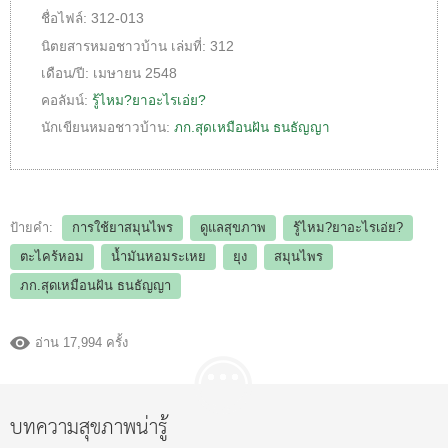
ชื่อไฟล์:
312-013
นิตยสารหมอชาวบ้าน
เล่มที่:
312
เดือน/ปี:
เมษายน 2548
คอลัมน์:
รู้ไหม?ยาอะไรเอ่ย?
นักเขียนหมอชาวบ้าน:
ภก.สุดเหมือนฝัน ธนธัญญา
ป้ายคำ:
การใช้ยาสมุนไพร
ดูแลสุขภาพ
รู้ไหม?ยาอะไรเอ่ย?
ตะไคร้หอม
น้ำมันหอมระเหย
ยุง
สมุนไพร
ภก.สุดเหมือนฝัน ธนธัญญา
อ่าน 17,994 ครั้ง
บทความสุขภาพน่ารู้