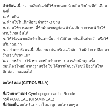
คำเตือน
เนื่องจากผลิตภัณฑ์ที่ใช้ภายนอก ห้ามกิน จึงต้องมีคำเตือน
ดังนี้
๑. ห้ามกิน
๒. ห้ามใช้ในเด็กที่อายุต่ำกว่า ๔ ขวบ
๓. ก่อนใช้ควรลองทาที่ข้อพับแขนดูก่อน ถ้าไม่เกิดอาการแพ้ จึงใช้
ทาบริเวณ อื่นได้
๔. ให้ใช้เฉพาะเมื่อจำเป็นเท่านั้น อย่าใช้ติดต่อกันเป็นประจำ หรือใช้
ปริมาณมาก
๕. อย่าทาบริเวณเนื้อเยื่ออ่อน เช่น บริเวณใกล้ตา ริมฝีปาก เปลือกตา
รักแร้ บริเวณแผล
๖. ภายหลังการใช้ หากจะหยิบจับอาหาร ควรล้างมือทุกครั้ง
สมุนไพรไทยมีมาตรฐานจริง ใช้ ได้สารพัดประโยชน์ ป้องกันโรค
ติดต่อจากแมลงได้
ตะไคร้หอม (CITRONELLA)
ชื่อวิทยาศาสตร์
Cymbopogon nardus Rendle
วงศ์
POACEAE (GRAMINEAE)
ชื่อท้องถิ่น
ตะไคร้แดง จะไคมะขูด ตะไครมะขูด