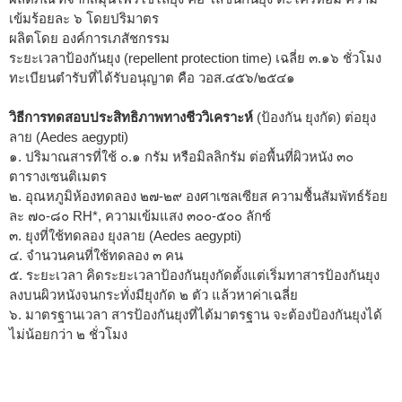
เข้มร้อยละ ๖ โดยปริมาตร
ผลิตโดย องค์การเภสัชกรรม
ระยะเวลาป้องกันยุง (repellent protection time) เฉลี่ย ๓.๑๖ ชั่วโมง
ทะเบียนตำรับที่ได้รับอนุญาต คือ วอส.๔๕๖/๒๕๔๑
วิธีการทดสอบประสิทธิภาพทางชีววิเคราะห์
(ป้องกัน ยุงกัด) ต่อยุง
ลาย (Aedes aegypti)
๑. ปริมาณสารที่ใช้ ๐.๑ กรัม หรือมิลลิกรัม ต่อพื้นที่ผิวหนัง ๓๐
ตารางเซนติเมตร
๒. อุณหภูมิห้องทดลอง ๒๗-๒๙ องศาเซลเซียส ความชื้นสัมพัทธ์ร้อย
ละ ๗๐-๘๐ RH*, ความเข้มแสง ๓๐๐-๕๐๐ ลักซ์
๓. ยุงที่ใช้ทดลอง ยุงลาย (Aedes aegypti)
๔. จำนวนคนที่ใช้ทดลอง ๓ คน
๕. ระยะเวลา คิดระยะเวลาป้องกันยุงกัดตั้งแต่เริ่มทาสารป้องกันยุง
ลงบนผิวหนังจนกระทั่งมียุงกัด ๒ ตัว แล้วหาค่าเฉลี่ย
๖. มาตรฐานเวลา สารป้องกันยุงที่ได้มาตรฐาน จะต้องป้องกันยุงได้
ไม่น้อยกว่า ๒ ชั่วโมง