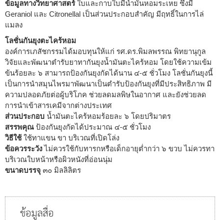
ข้อมูลทางวิทยาศาสตร์
ใบและกาบใบมีน้ำมันหอมระเหย ซึ่งมี
Geraniol และ Citronellal เป็นส่วนประกอบสำคัญ มีฤทธิ์ในการไล่
แมลง
โลชั่นกันยุงตะไคร้หอม
องค์การเภสัชกรรมได้มอบทุนให้แก่ รศ.ดร.พิมลพรรณ พิทยานุกูล
วิจัยและพัฒนาตำรับยาทากันยุงน้ำมันตะไคร้หอม โดยใช้ความเข้ม
ข้นร้อยละ ๖ สามารถป้องกันยุงกัดได้นาน ๔-๕ ชั่วโมง โลชั่นกันยุงนี้
เป็นการนำสมุนไพรมาพัฒนาเป็นตำรับป้องกันยุงที่มีประสิทธิภาพ มี
ความปลอดภัยต่อผู้บริโภค ช่วยลดมลพิษในอากาศ และยังช่วยลด
การนำเข้าสารเคมีจากต่างประเทศ
ส่วนประกอบ
น้ำมันตะไคร้หอมร้อยละ ๖ โดยปริมาตร
สรรพคุณ
ป้องกันยุงกัดได้ประมาณ ๔-๕ ชั่วโมง
วิธีใช้
ใช้ทาแขน ขา บริเวณที่เปิดโล่ง
ข้อควรระวัง
ไม่ควรใช้กับทารกหรือเด็กอายุต่ำกว่า ๖ ขวบ ไม่ควรทา
บริเวณใบหน้าหรือผิวหนังที่อ่อนนุ่ม
ขนาดบรรจุ
๓๐ มิลลิลิตร
ข้อมูลสื่อ