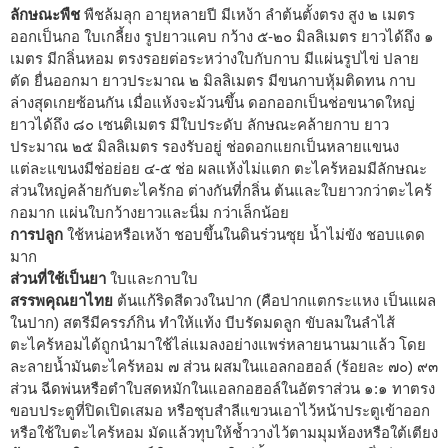
ลักษณะพืช
พืชล้มลุก อายุหลายปี มีเหง้า ลำต้นตั้งตรง สูง ๒ เมตร
ออกเป็นกอ ใบเกลี้ยง รูปยาวแคบ กว้าง ๕-๒๐ มิลลิเมตร ยาวได้ถึง ๑
เมตร มีกลิ่นหอม ตรงรอยต่อระหว่างใบกับกาบ มีแผ่นรูปไข่ ปลาย
ตัด ยื่นออกมา ยาวประมาณ ๒ มิลลิเมตร มีขนกาบหุ้มติดทน กาบ
ล่างสุดเกยซ้อนกัน เมื่อแห้งจะม้วนขึ้น ดอกออกเป็นช่อขนาดใหญ่
ยาวได้ถึง ๘๐ เซนติเมตร มีใบประดับ ลักษณะคล้ายกาบ ยาว
ประมาณ ๒๕ มิลลิเมตร รองรับอยู่ ช่อดอกแยกเป็นหลายแขนง
แต่ละแขนงมีช่อย่อย ๔-๕ ช่อ ผลแห้งไม่แตก ตะไคร้หอมมีลักษณะ
ส่วนใหญ่คล้ายกับตะไคร้กอ ต่างกันที่กลิ่น ต้นและใบยาวกว่าตะไคร้
กอมาก แผ่นใบกว้างยาวและนิ่ม กว่าเล็กน้อย
การปลูก
ใช้หน่อหรือเหง้า ชอบขึ้นในดินร่วนซุย น้ำไม่ขัง ชอบแดด
มาก
ส่วนที่ใช้เป็นยา
ใบและกาบใบ
สรรพคุณยาไทย
ต้นแก้ริดสีดวงในปาก (คือปากแตกระแหง เป็นแผล
ในปาก) สตรีมีครรภ์กิน ทำให้แท้ง บีบรัดมดลูก ขับลมในลำไส้
ตะไคร้หอมได้ถูกนำมาใช้ไล่แมลงอย่างแพร่หลายนานมาแล้ว โดย
ละลายน้ำมันตะไคร้หอม ๗ ส่วน ผสมในแอลกอฮอล์ (ร้อยละ ๗๐) ๙๓
ส่วน ฉีดพ่นหรือตำใบสดหมักในแอลกอฮอล์ในอัตราส่วน ๑:๑ ทาตรง
ขอบประตูที่ปิดเปิดเสมอ หรือชุบสำลีแขวนเอาไว้หน้าประตูเข้าออก
หรือใช้ใบตะไคร้หอม มัดแล้วทุบให้ช้ำวางไว้ตามมุมห้องหรือใต้เตียง