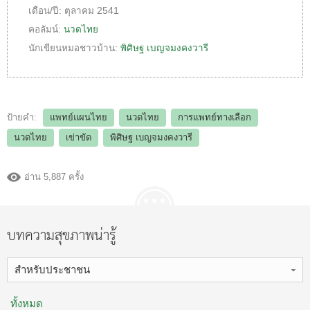
เดือน/ปี:
ตุลาคม 2541
คอลัมน์:
นวดไทย
นักเขียนหมอชาวบ้าน:
พิศิษฐ เบญจมงคงวารี
ป้ายคำ:
แพทย์แผนไทย
นวดไทย
การแพทย์ทางเลือก
นวดไทย
เข่าขัด
พิศิษฐ เบญจมงคงวารี
อ่าน 5,887 ครั้ง
บทความสุขภาพน่ารู้
สำหรับประชาชน
ทั้งหมด