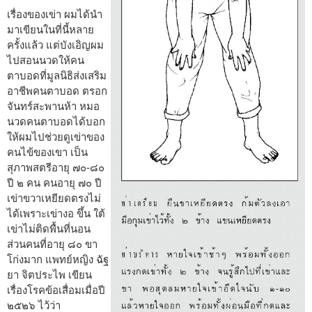
เรื่องของเข่า ผมได้นำ
มาเขียนในที่นี้หลาย
ครั้งแล้ว แต่บังเอิญผม
ไปสอนนวดให้คน
ตาบอดที่มูลนิธิส่งเสริม
อาชีพคนตาบอด ตรอก
จันทร์สะพานห้า หมอ
นวดคนตาบอดได้บอก
ให้ผมไปช่วยดูเข่าของ
คนไข้ของเขา เป็น
สุภาพสตรีอายุ ๗๐-๘๐
ปี ๒ คน คนอายุ ๗๐ ปี
เข่าขวาเหยียดตรงไม่
ได้เพราะเข่างอ ขึ้น ใต้
เข่าไม่ติดพื้นที่นอน
ส่วนคนที่อายุ ๘๐ ขา
โก่งมาก แพทย์หญิง ฉัฐ
ยา จิตประไพ เขียน
เรื่องโรคข้อเสื่อมเมื่อปี
๒๕๒๖ ไว้ว่า