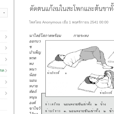
ดัดตนแก้ลมในสะโพกและต้นขาทั้
โพสโดย Anonymous เมื่อ 1 พฤศจิกายน 2541 00:00
นาไลย์โสภาคพร้อม กายระหง
ออกบว
ช
บำเพ็ญ
พรต
พง
พนา
โรค
น้อย
นอน
หงาย
หัตถ์
หนุน
องค์
ขาไขว้
ไว้นา