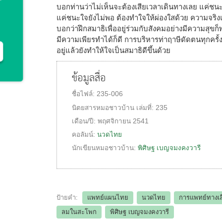
บอกท่านว่าไม่เห็นจะต้องเสียเวลาเดินทางเลย แค่ชนะ
แค่ชนะใจยังไม่พอ ต้องทำใจให้ผ่องใสด้วย ความจริง
บอกว่าฝึกสมาธิเพื่ออยู่ร่วมกับสังคมอย่างมีความสุขก็
มีความเพียรทำได้ก็ดี การบริหารท่าฤาษีดัดตนทุกครั
อยู่แล้วยังทำให้ใจเป็นสมาธิดีขึ้นด้วย
ข้อมูลสื่อ
ชื่อไฟล์:
235-006
นิตยสารหมอชาวบ้าน
เล่มที่:
235
เดือน/ปี:
พฤศจิกายน 2541
คอลัมน์:
นวดไทย
นักเขียนหมอชาวบ้าน:
พิศิษฐ เบญจมงคงวารี
ป้ายคำ:
แพทย์แผนไทย
นวดไทย
การแพทย์ทางเล
ลมในสะโพก
พิศิษฐ เบญจมงคงวารี