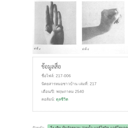
ข้อมูลสื่อ
ชื่อไฟล์:
217-006
นิตยสารหมอชาวบ้าน
เล่มที่:
217
เดือน/ปี:
พฤษภาคม 2540
คอลัมน์:
ดุลชีวิต
ป้ายคำ:
วิ่ง เดิน ปั่นจักรยาน ว่ายน้ำ แอร์โรบิค แอร์โรบอ