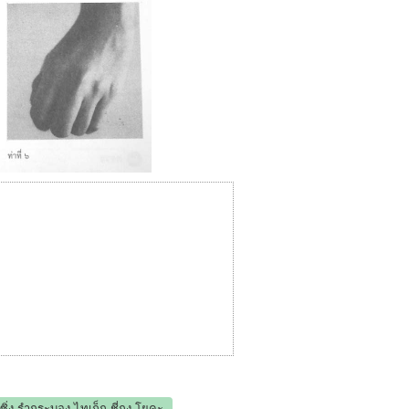
คซิ่ง รำกระบอง ไทเก็ก ชี่กง โยคะ