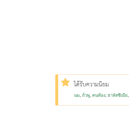
ได้รับความนิยม
นม
ถั่วพู
คนท้อง
ธาลัสซีเมีย