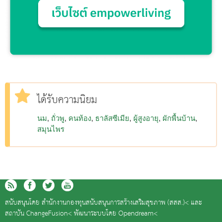
ได้รับความนิยม
นม
ถั่วพู
คนท้อง
ธาลัสซีเมีย
ผู้สูงอายุ
ผักพื้นบ้าน
สมุนไพร
สนับสนุนโดย
สำนักงานกองทุนสนับสนุนการสร้างเสริมสุขภาพ (สสส.)<
และ
สถาบัน ChangeFusion<
พัฒนาระบบโดย
Opendream<