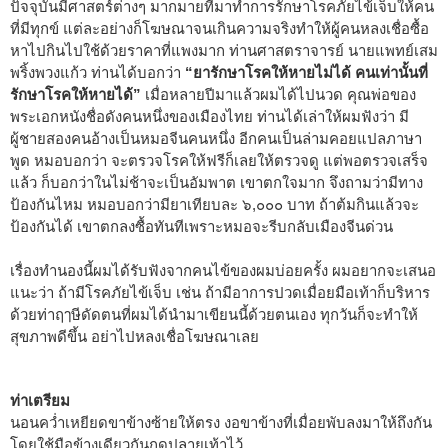
ปัจจุบันมีศาสตร์ต่างๆ มากมายที่มาทำการรักษาโรคภัยไข้เจ็บให้คน
ที่มีทุกข์ แต่ละอย่างก็โฆษณาจนเกินความจริงทำให้ผู้คนหลงเชื่อซื้อ
หาไปกินไปใช้ด้วยราคาที่แพงมาก ท่านศาสตราจารย์ นายแพทย์เสม
พริ้งพวงแก้ว ท่านได้บอกว่า
“ยารักษาโรคให้หายไม่ได้ คนเท่านั้นที่
รักษาโรคให้หายได้”
เมื่อหลายปีมาแล้วผมได้ไปนวด คุณพ่อของ
พระเอกหนังชื่อดังคนหนึ่งของเมืองไทย ท่านได้เล่าให้ผมฟังว่า มี
ผู้ชายสองคนอ้างเป็นหมอจีนคนหนึ่ง อีกคนเป็นล่ามคอยแปลภาษา
พูด หมอบอกว่า จะตรวจโรคให้ฟรีก็เลยให้ตรวจดู แต่พอตรวจเสร็จ
แล้ว ก็บอกว่าในไม่ช้าจะเป็นอัมพาต เขาตกใจมาก จึงถามว่ามีทาง
ป้องกันไหม หมอบอกว่ามียาเทียบละ ๖,๐๐๐ บาท ถ้าต้มกินแล้วจะ
ป้องกันได้ เขาตกลงซื้อทันทีเพราะหมอจะรีบกลับเมืองจีนด่วน
เรื่องทำนองนี้ผมได้รับฟังจากคนไข้ของผมบ่อยครั้ง ผมอยากจะเสนอ
แนะว่า ถ้ามีโรคภัยไข้เจ็บ เช่น ถ้ามีอาการปวดเมื่อยมือเท้าก็บริหาร
ด้วยท่าฤๅษีดัดตนที่ผมได้นำมาเขียนนี้ด้วยตนเอง ทุกวันก็จะทำให้
สุขภาพดีขึ้น อย่าไปหลงเชื่อโฆษณาเลย
ท่าเตรียม
นอนคว่ำเหยียดขาข้างซ้ายให้ตรง งอขาข้างที่เมื่อยพับลงมาให้ถึงกัน
โดยใช้มือข้างเดียวกันกดปลายเท้าไว้