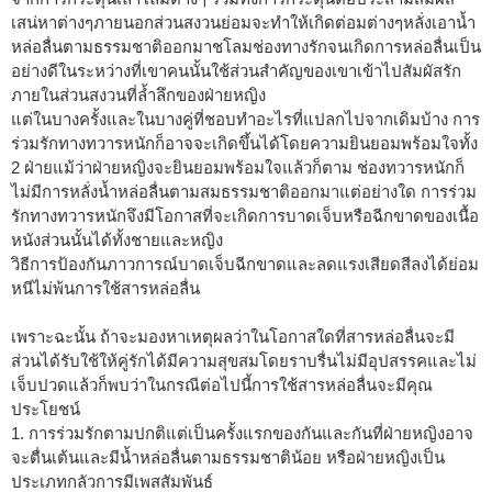
เสน่หาต่างๆภายนอกส่วนสงวนย่อมจะทำให้เกิดต่อมต่างๆหลั่งเอาน้ำ
หล่อลื่นตามธรรมชาติออกมาชโลมช่องทางรักจนเกิดการหล่อลื่นเป็น
อย่างดีในระหว่างที่เขาคนนั้นใช้ส่วนสำคัญของเขาเข้าไปสัมผัสรัก
ภายในส่วนสงวนที่ล้ำลึกของฝ่ายหญิง
แต่ในบางครั้งและในบางคู่ที่ชอบทำอะไรที่แปลกไปจากเดิมบ้าง การ
ร่วมรักทางทวารหนักก็อาจจะเกิดขึ้นได้โดยความยินยอมพร้อมใจทั้ง
2 ฝ่ายแม้ว่าฝ่ายหญิงจะยินยอมพร้อมใจแล้วก็ตาม ช่องทวารหนักก็
ไม่มีการหลั่งน้ำหล่อลื่นตามสมธรรมชาติออกมาแต่อย่างใด การร่วม
รักทางทวารหนักจึงมีโอกาสที่จะเกิดการบาดเจ็บหรือฉีกขาดของเนื้อ
หนังส่วนนั้นได้ทั้งชายและหญิง
วิธีการป้องกันภาวการณ์บาดเจ็บฉีกขาดและลดแรงเสียดสีลงได้ย่อม
หนีไม่พ้นการใช้สารหล่อลื่น
เพราะฉะนั้น ถ้าจะมองหาเหตุผลว่าในโอกาสใดที่สารหล่อลื่นจะมี
ส่วนได้รับใช้ให้คู่รักได้มีความสุขสมโดยราบรื่นไม่มีอุปสรรคและไม่
เจ็บปวดแล้วก็พบว่าในกรณีต่อไปนี้การใช้สารหล่อลื่นจะมีคุณ
ประโยชน์
1. การร่วมรักตามปกติแต่เป็นครั้งแรกของกันและกันที่ฝ่ายหญิงอาจ
จะตื่นเต้นและมีน้ำหล่อลื่นตามธรรมชาติน้อย หรือฝ่ายหญิงเป็น
ประเภทกลัวการมีเพสสัมพันธ์