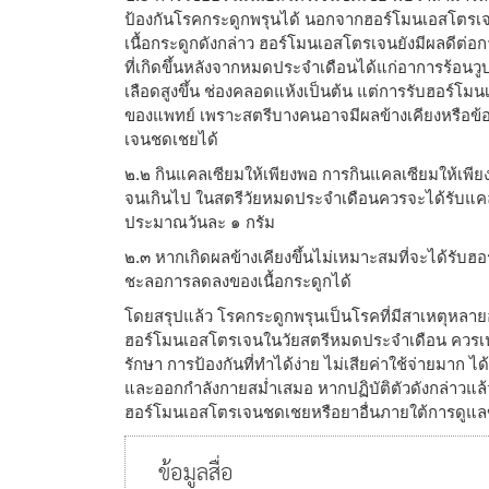
ป้องกันโรคกระดูกพรุนได้ นอกจากฮอร์โมนเอสโตรเ
เนื้อกระดูกดังกล่าว ฮอร์โมนเอสโตรเจนยังมีผลดีต่อก
ที่เกิดขึ้นหลังจากหมดประจำเดือนได้แก่อาการร้อนว
เลือดสูงขึ้น ช่องคลอดแห้งเป็นต้น แต่การรับฮอร์โ
ของแพทย์ เพราะสตรีบางคนอาจมีผลข้างเคียงหรือข้
เจนชดเชยได้
๒.๒ กินแคลเซียมให้เพียงพอ การกินแคลเซียมให้เพี
จนเกินไป ในสตรีวัยหมดประจำเดือนควรจะได้รับแค
ประมาณวันละ ๑ กรัม
๒.๓ หากเกิดผลข้างเคียงขึ้นไม่เหมาะสมที่จะได้รับฮอ
ชะลอการลดลงของเนื้อกระดูกได้
โดยสรุปแล้ว โรคกระดูกพรุนเป็นโรคที่มีสาเหตุหลายอย
ฮอร์โมนเอสโตรเจนในวัยสตรีหมดประจำเดือน ควรเน
รักษา การป้องกันที่ทำได้ง่าย ไม่เสียค่าใช้จ่ายมาก 
และออกกำลังกายสม่ำเสมอ หากปฏิบัติตัวดังกล่าวแล้วย
ฮอร์โมนเอสโตรเจนชดเชยหรือยาอื่นภายใต้การดูแล
ข้อมูลสื่อ