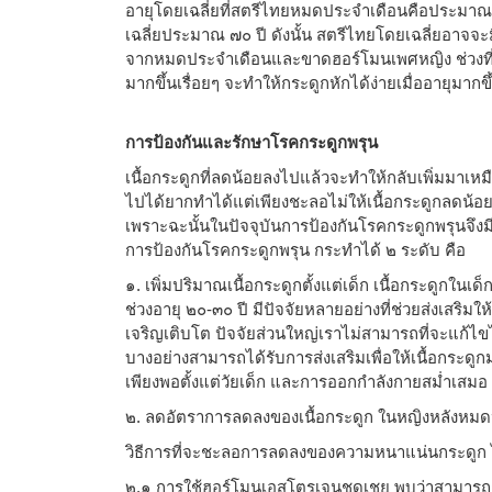
อายุโดยเฉลี่ยที่สตรีไทยหมดประจำเดือนคือประมาณ 
เฉลี่ยประมาณ ๗๐ ปี ดังนั้น สตรีไทยโดยเฉลี่ยอาจจะมี
จากหมดประจำเดือนและขาดฮอร์โมนเพศหญิง ช่วงที่
มากขึ้นเรื่อยๆ จะทำให้กระดูกหักได้ง่ายเมื่ออายุมากขึ
การป้องกันและรักษาโรคกระดูกพรุน
เนื้อกระดูกที่ลดน้อยลงไปแล้วจะทำให้กลับเพิ่มมาเหม
ไปได้ยากทำได้แต่เพียงชะลอไม่ให้เนื้อกระดูกลดน้อยลง
เพราะฉะนั้นในปัจจุบันการป้องกันโรคกระดูกพรุนจึ
การป้องกันโรคกระดูกพรุน กระทำได้ ๒ ระดับ คือ
๑. เพิ่มปริมาณเนื้อกระดูกตั้งแต่เด็ก เนื้อกระดูกในเ
ช่วงอายุ ๒๐-๓๐ ปี มีปัจจัยหลายอย่างที่ช่วยส่งเสริมใ
เจริญเติบโต ปัจจัยส่วนใหญ่เราไม่สามารถที่จะแก้ไขได
บางอย่างสามารถได้รับการส่งเสริมเพื่อให้เนื้อกระดูก
เพียงพอตั้งแต่วัยเด็ก และการออกกำลังกายสม่ำเสมอ
๒. ลดอัตราการลดลงของเนื้อกระดูก ในหญิงหลังหม
วิธีการที่จะชะลอการลดลงของความหนาแน่นกระดูก ไ
๒.๑ การใช้ฮอร์โมนเอสโตรเจนชดเชย พบว่าสามารถ