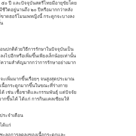
๕๐ ปี และปัจจุบันสตรีไทยมีอายุขัยโดย
ชีวิตอยู่นานถึง ๒๐ ปีหรือมากกว่าหลัง
ขาดฮอร์โมนเพหญิงนี้ กระดูกจะบางลง
้น
ือนปกติด้วยวิธีการรักษาในปัจจุบันเป็น
ไปอีกหรือเพิ่มขึ้นเพียงเล็กน้อยเท่านั้น
งมีความสำคัญมากกว่าการรักษาอย่างมาก
ด็กจะเพิ่มมากขึ้นเรื่อยๆ จนสูงสุดประมาณ
ห้เนื้อกระดูกมากขึ้นในขณะที่ร่างกาย
้ เช่น เชื้อชาติและกรรมพันธุ์ แต่ปัจจัย
มากขึ้นได้ ได้แก่ การกินแคลเซียมให้
ดประจำเดือน
ด้แก่
ชะลอการลดลงของเนื้อกระดูกและ