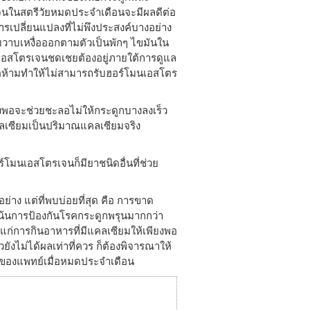
จนในสตรีวัยหมดประจำเดือนจะมีผลดีต่อ
ารเปลี่ยนแปลงที่ไม่พึงประสงค์บางอย่าง
ูบวาบเหงื่อออกตามตัวเป็นพักๆ ไขมันใน
มนเอสโตรเจนชดเชยต้องอยู่ภายใต้การดูแล
อห้ามทำให้ไม่สามารถรับฮอร์โมนเอสโตร
ยงพอจะช่วยชะลอไม่ให้กระดูกบางลงเร็ว
ลเซียมเป็นปริมาณแคลเซียมจริง
ร์โมนเอสโตรเจนก็มียาชนิดอื่นที่ช่วย
่าง แต่ที่พบบ่อยที่สุด คือ การขาด
้นการป้องกันโรคกระดูกพรุนมากกว่า
ได้แก่การกินอาหารที่มีแคลเซียมให้เพียงพอ
ังไม่ได้ผลเท่าที่ควร ก็ต้องพิจารณาให้
ของแพทย์เมื่อหมดประจำเดือน