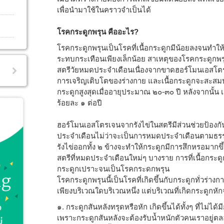
เพื่อนำมาใช้ในคราวจำเป็นได้
โรคกระดูกพรุน คืออะไร?
โรคกระดูกพรุนเป็นโรคที่เนื้อกระดูกมีน้อยลงจนทำใ
ระทบกระเทือนเพียงเล็กน้อย สาเหตุของโรคกระดูกพรุน
สตรีวัยหมดประจำเดือนเนื่องจากขาดฮอร์โมนเอสโตร
การเจริญเติบโตของร่างกาย และเนื้อกระดูกจะสะสมปริม
กระดูกสูงสุดเมื่ออายุประมาณ ๒๐-๓๐ ปี หลังจากนั้
ร้อยละ ๑ ต่อปี
ฮอร์โมนเอสโตรเจนจากรังไข่ในสตรีมีส่วนช่วยป้องก
ประจำเดือนไม่ว่าจะเป็นการหมดประจำเดือนตามธร
รังไข่ออกทั้ง ๒ ข้างจะทำให้กระดูกมีการสึกหรอมากข
สตรีที่หมดประจำเดือนใหม่ๆ บางราย การที่เนื้อกระ
กระดูกเปราะจนเป็นโรคกระดกพรุน
โรคกระดูกพรุนนี้เป็นโรคที่เกิดขึ้นกับกระดูกทั่วร่าง
เพียงบริเวณใดบริเวณหนึ่ง แต่บริเวณที่เกิดกระดูกหั
๑. กระดูกสันหลังทรุดหรือหัก เกิดขึ้นได้ทั้งๆ ที่ไม่ไ
เพราะกระดูกสันหลังจะต้องรับน้ำหนักตัวคนเราอยู่ต