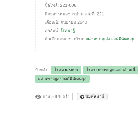
ชื่อไฟล์:
221-006
นิตยสารหมอชาวบ้าน
เล่มที่:
221
เดือน/ปี:
กันยายน 2540
คอลัมน์:
โรคน่ารู้
นักเขียนหมอชาวบ้าน:
ผศ.นพ.บุญส่ง องค์พิพัฒนกุล
ป้ายคำ:
โรคตามระบบ
โรคระบบกระดูกและกล้ามเนื้อ
ผศ.นพ.บุญส่ง องค์พิพัฒนกุล
อ่าน 5,978 ครั้ง
พิมพ์หน้านี้