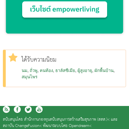
ได้รับความนิยม
นม
ถั่วพู
คนท้อง
ธาลัสซีเมีย
ผู้สูงอายุ
ผักพื้นบ้าน
สมุนไพร
สนับสนุนโดย
สำนักงานกองทุนสนับสนุนการสร้างเสริมสุขภาพ (สสส.)<
และ
สถาบัน ChangeFusion<
พัฒนาระบบโดย
Opendream<