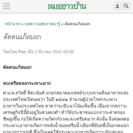
หน้าแรก
»
บทความสุขภาพน่ารู้
» ดัดตนแก้ลมอก
ดัดตนแก้ลมอก
โพสโดย
Fon
เมื่อ 1 มีนาคม 2541 00:00
ดัดตนแก้ลมอก
พบเครียดลงกระเพาะมาก
ศ.น.พ.สวัสดิ์ หิตะนันท์ นายกสมาคมแพทย์ระบบทางเดินอาหารแห่ง
ประเทศไทยเปิดเผยว่า ในปี ๒๕๔๑ จำนวนผู้ป่วยโรคกระเพาะ
อาหารในประเทศไทย คาดว่าจะมีแนวโน้มเพิ่มขึ้น เนื่องจากสภาวะ
เศรษฐกิจปีนี้ยังอยู่ในช่วงตกต่ำ ทำให้ประชาชนแบกภาระค่าครอง
ชีพสูงขึ้น ก่อให้เกิดความวิตกกังวลและเครียดมาก ดังนั้น จึงส่งผลต่อ
กระเพาะอาหารเกิดการหลั่งน้ำย่อยหรือน้ำเมือกที่มีฤทธิ์เป็นกรดออก
มามากกว่าปกติ ซึ่งเป็นเหตุให้กระเพาะอาหารเกิดภาวะอักเสบจน