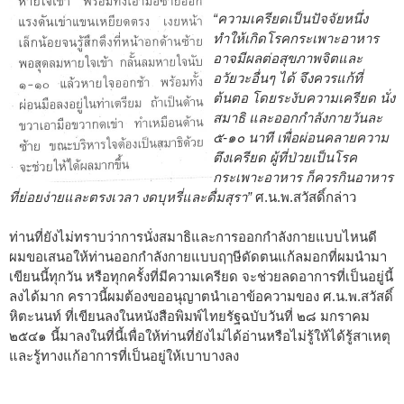
“ความเครียดเป็นปัจจัยหนึ่ง
ทำให้เกิดโรคกระเพาะอาหาร
อาจมีผลต่อสุขภาพจิตและ
อวัยวะอื่นๆ ได้ จึงควรแก้ที่
ต้นตอ โดยระงับความเครียด นั่ง
สมาธิ และออกกำลังกายวันละ
๕-๑๐ นาที เพื่อผ่อนคลายความ
ตึงเครียด ผู้ที่ป่วยเป็นโรค
กระเพาะอาหาร ก็ควรกินอาหาร
ที่ย่อยง่ายและตรงเวลา งดบุหรี่และดื่มสุรา”
ศ.น.พ.สวัสดิ์กล่าว
ท่านที่ยังไม่ทราบว่าการนั่งสมาธิและการออกกำลังกายแบบไหนดี
ผมขอเสนอให้ท่านออกกำลังกายแบบฤๅษีดัดตนแก้ลมอกที่ผมนำมา
เขียนนี้ทุกวัน หรือทุกครั้งที่มีความเครียด จะช่วยลดอาการที่เป็นอยู่นี้
ลงได้มาก คราวนี้ผมต้องขออนุญาตนำเอาข้อความของ ศ.น.พ.สวัสดิ์
หิตะนนท์ ที่เขียนลงในหนังสือพิมพ์ไทยรัฐฉบับวันที่ ๒๘ มกราคม
๒๕๔๑ นี้มาลงในที่นี้เพื่อให้ท่านที่ยังไม่ได้อ่านหรือไม่รู้ให้ได้รู้สาเหตุ
และรู้ทางแก้อาการที่เป็นอยู่ให้เบาบางลง