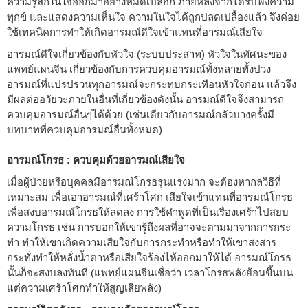
ความรู้สึกในใจออกมาอย่างหมดเปลือก ภายหลังจากได้รับฟังความ
ทุกข์ และแสดงความเห็นใจ ความในใจได้ถูกปลดเปลื้องแล้ว จึงค่อย
ใช้เทคนิคการทำให้เกิดอารมณ์ดีใจเข้าแทนที่อารมณ์เสียใจ
อารมณ์ดีใจเกี่ยวข้องกับหัวใจ (ระบบประสาท) หัวใจในทัศนะของ
แพทย์แผนจีน เกี่ยวข้องกับการควบคุมอารมณ์ทั้งหลายทั้งปวง
อารมณ์ที่แปรปรวนทุกอารมณ์จะกระทบกระเทือนหัวใจก่อน แล้วจึง
มีผลต่ออวัยวะภายในอื่นที่เกี่ยวข้องดังนั้น อารมณ์ดีใจจึงสามารถ
ควบคุมอารมณ์อื่นๆได้ด้วย (เช่นเดียวกับอารมณ์กลัวบางครั้งมี
บทบาทที่ควบคุมอารมณ์อื่นทั้งหมด)
อารมณ์โกรธ : ควบคุมด้วยอารมณ์เสียใจ
เมื่อผู้ป่วยหรือบุคคลมีอารมณ์โกรธรุนแรงมาก จะต้องหากลวิธีที่
เหมาะสม เพื่อเอาอารมณ์ที่เศร้าโศก เสียใจเข้าแทนที่อารมณ์โกรธ
เพื่อสงบอารมณ์โกรธให้ลดลง การใช้คำพูดที่เป็นเรื่องเศร้าไปสยบ
ความโกรธ เช่น การบอกให้เขารู้ถึงผลที่อาจจะตามมาจากการกระ
ทำ ทำให้เขาเกิดความเสียใจกับการกระทำหรือทำให้เขาสงสาร
กระทั่งทำให้หลั่งน้ำตาหรือเสียใจร้องไห้ออกมาให้ได้ อารมณ์โกรธ
นั้นก็จะสงบลงทันที (แพทย์แผนจีนเชื่อว่า เวลาโกรธพลังย้อนขึ้นบน
แต่ความเศร้าโศกทำให้สูญเสียพลัง)