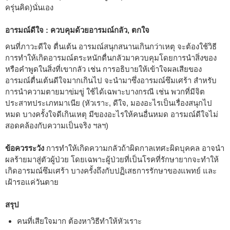
ครุ่นคิด)นั่นเอง
อารมณ์ดีใจ : ควบคุมด้วยอารมณ์กลัว, ตกใจ
คนที่ภาวะดีใจ ตื่นเต้น อารมณ์สนุกสนานเกินกว่าเหตุ จะต้องใช้วิธี
การทำให้เกิดอารมณ์ตระหนักตื่นกลัวมาควบคุมโดยการนำสิ่งของ
หรือคำพูดในสิ่งที่เขากลัว เช่น การอธิบายให้เข้าใจผลเสียของ
อารมณ์ตื่นเต้นดีใจมากเกินไป จะนำมาซึ่งอารมณ์ซึมเศร้า สำหรับ
การนำความตายมาข่มขู่ ใช้ได้เฉพาะบางกรณี เช่น พวกที่มีจิต
ประสาทประเภทมาเนีย (หัวเราะ, ดีใจ, มองอะไรเป็นเรื่องสนุกไป
หมด บางครั้งใจดีเกินเหตุ มีของอะไรให้คนอื่นหมด อารมณ์ดีใจไม่
สอดคล้องกับความเป็นจริง ฯลฯ)
ข้อควรระวัง
การทำให้เกิดความกลัวถ้าผิดกาลเทศะผิดบุคคล อาจนำ
ผลร้ายมาสู่ตัวผู้ป่วย โดยเฉพาะผู้ป่วยที่เป็นโรคที่รักษายากจะทำให้
เกิดอารมณ์ซึมเศร้า บางครั้งถึงกับปฏิเสธการรักษาของแพทย์ และ
เฝ้ารอแค่วันตาย
สรุป
คนที่เสียใจมาก ต้องหาวิธีทำให้หัวเราะ