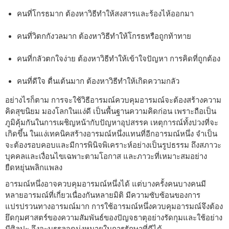
คนที่โกรธมาก ต้องหาวิธีทำให้สงสารและร้องไห้ออกมา
คนที่วิตกกังวลมาก ต้องหาวิธีทำให้โกรธหรือถูกท้าทาย
คนที่กลัวตกใจง่าย ต้องหาวิธีทำให้เข้าใจปัญหา การคิดที่ถูกต้อง
คนที่ดีใจ ตื่นเต้นมาก ต้องหาวิธีทำให้เกิดความกลัว
อย่างไรก็ตาม การจะใช้วิธีอารมณ์ควบคุมอารมณ์จะต้องสร้างความ
คิดสุขนิยม มองโลกในแง่ดี เป็นพื้นฐานความคิดก่อน เพราะถือเป็น
ภูมิคุ้มกันในการเผชิญหน้ากับปัญหาอุปสรรค เหตุการณ์ทั้งปวงที่จะ
เกิดขึ้น ในแง่เทคนิคสร้างอารมณ์หนึ่งแทนที่อีกอารมณ์หนึ่ง จำเป็น
จะต้องรอบคอบและมีการพินิจพิเคราะห์อย่างเป็นรูปธรรม ถึงสภาวะ
บุคคลและเงื่อนไขเฉพาะตามโอกาส และภาวะที่เหมาะสมอย่าง
ยืดหยุ่นพลิกแพลง
อารมณ์หนึ่งอาจควบคุมอารมณ์หนึ่งได้ แต่บางครั้งคนบางคนมี
หลายอารมณ์ที่เกี่ยวเนื่องกันหลายมิติ มีความซับซ้อนของการ
แปรปรวนทางอารมณ์มาก การใช้อารมณ์หนึ่งควบคุมอารมณ์จึงต้อง
ยึดกุมศาสตร์ของความสัมพันธ์ของปัญจธาตุอย่างรัดกุมและใช้อย่าง
มีศิลปะ จึงจะบรรลุจุดมุ่งหมายในการรักษาที่ดีได้