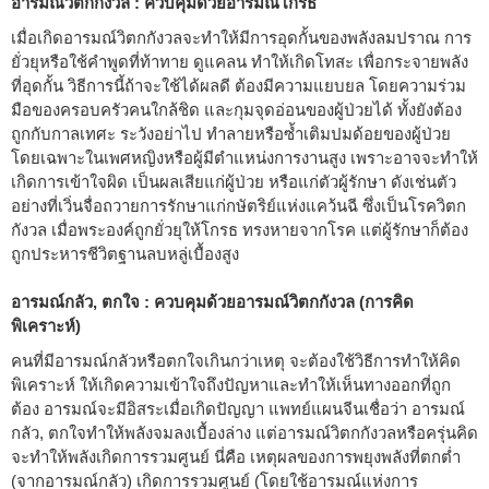
อารมณ์วิตกกังวล : ควบคุมด้วยอารมณ์โกรธ
เมื่อเกิดอารมณ์วิตกกังวลจะทำให้มีการอุดกั้นของพลังลมปราณ การ
ยั่วยุหรือใช้คำพูดที่ท้าทาย ดูแคลน ทำให้เกิดโทสะ เพื่อกระจายพลัง
ที่อุดกั้น วิธีการนี้ถ้าจะใช้ได้ผลดี ต้องมีความแยบยล โดยความร่วม
มือของครอบครัวคนใกล้ชิด และกุมจุดอ่อนของผู้ป่วยได้ ทั้งยังต้อง
ถูกกับกาลเทศะ ระวังอย่าไป ทำลายหรือซ้ำเติมปมด้อยของผู้ป่วย
โดยเฉพาะในเพศหญิงหรือผู้มีตำแหน่งการงานสูง เพราะอาจจะทำให้
เกิดการเข้าใจผิด เป็นผลเสียแก่ผู้ป่วย หรือแก่ตัวผู้รักษา ดังเช่นตัว
อย่างที่เวิ่นจื่อถวายการรักษาแก่กษัตริย์แห่งแคว้นฉี ซึ่งเป็นโรควิตก
กังวล เมื่อพระองค์ถูกยั่วยุให้โกรธ ทรงหายจากโรค แต่ผู้รักษาก็ต้อง
ถูกประหารชีวิตฐานลบหลู่เบื้องสูง
อารมณ์กลัว, ตกใจ : ควบคุมด้วยอารมณ์วิตกกังวล (การคิด
พิเคราะห์)
คนที่มีอารมณ์กลัวหรือตกใจเกินกว่าเหตุ จะต้องใช้วิธีการทำให้คิด
พิเคราะห์ ให้เกิดความเข้าใจถึงปัญหาและทำให้เห็นทางออกที่ถูก
ต้อง อารมณ์จะมีอิสระเมื่อเกิดปัญญา แพทย์แผนจีนเชื่อว่า อารมณ์
กลัว, ตกใจทำให้พลังจมลงเบื้องล่าง แต่อารมณ์วิตกกังวลหรือครุ่นคิด
จะทำให้พลังเกิดการรวมศูนย์ นี่คือ เหตุผลของการพยุงพลังที่ตกต่ำ
(จากอารมณ์กลัว) เกิดการรวมศูนย์ (โดยใช้อารมณ์แห่งการ