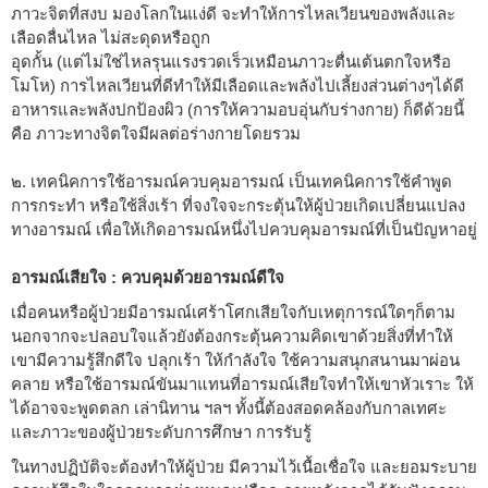
ภาวะจิตที่สงบ มองโลกในแง่ดี จะทำให้การไหลเวียนของพลังและ
เลือดลื่นไหล ไม่สะดุดหรือถูก
อุดกั้น (แต่ไม่ใช่ไหลรุนแรงรวดเร็วเหมือนภาวะตื่นเต้นตกใจหรือ
โมโห) การไหลเวียนที่ดีทำให้มีเลือดและพลังไปเลี้ยงส่วนต่างๆได้ดี
อาหารและพลังปกป้องผิว (การให้ความอบอุ่นกับร่างกาย) ก็ดีด้วยนี้
คือ ภาวะทางจิตใจมีผลต่อร่างกายโดยรวม
๒. เทคนิคการใช้อารมณ์ควบคุมอารมณ์ เป็นเทคนิคการใช้คำพูด
การกระทำ หรือใช้สิ่งเร้า ที่จงใจจะกระตุ้นให้ผู้ป่วยเกิดเปลี่ยนแปลง
ทางอารมณ์ เพื่อให้เกิดอารมณ์หนึ่งไปควบคุมอารมณ์ที่เป็นปัญหาอยู่
อารมณ์เสียใจ : ควบคุมด้วยอารมณ์ดีใจ
เมื่อคนหรือผู้ป่วยมีอารมณ์เศร้าโศกเสียใจกับเหตุการณ์ใดๆก็ตาม
นอกจากจะปลอบใจแล้วยังต้องกระตุ้นความคิดเขาด้วยสิ่งที่ทำให้
เขามีความรู้สึกดีใจ ปลุกเร้า ให้กำลังใจ ใช้ความสนุกสนานมาผ่อน
คลาย หรือใช้อารมณ์ขันมาแทนที่อารมณ์เสียใจทำให้เขาหัวเราะ ให้
ได้อาจจะพูดตลก เล่านิทาน ฯลฯ ทั้งนี้ต้องสอดคล้องกับกาลเทศะ
และภาวะของผู้ป่วยระดับการศึกษา การรับรู้
ในทางปฏิบัติจะต้องทำให้ผู้ป่วย มีความไว้เนื้อเชื่อใจ และยอมระบาย