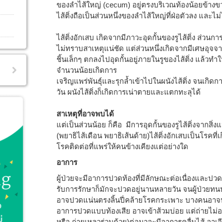
ของลำไส้ใหญ่ (cecum) อยู่ตรงบริเวณท้องน้อยข้างขว
ไส้ติ่งถือเป็นส่วนหนึ่งของลำไส้ใหญ่ที่ฝ่อตัวลง และ
ไส้ติ่งอักเสบ เกิดจากมีภาวะอุดกั้นของรูไส้ติ่ง ส่วนกา
ไม่ทราบสาเหตุแน่ชัด แต่ส่วนหนึ่งเกิดจากมีเศษอุจจาร
ชิ้นเล็กๆ ตกลงไปอุดกั้นอยู่ภายในรูของไส้ติ่ง แล้วทำให้เ
จำนวนน้อยเกิดการ
เจริญแพร่พันธุ์และรุกล้ำเข้าไปในผนังไส้ติ่ง จนเกิด
วัน ผนังไส้ติ่งก็เกิดการเน่าตายและแตกทะลุได้
สาเหตุที่อาจพบได้
แต่เป็นส่วนน้อย ก็คือ มีการอุดกั้นของรูไส้ติ่งจากส
(พยาธิไส้เดือน พยาธิเส้นด้าย)ไส้ติ่งอักเสบเป็นโรคที่
โรคติดต่อที่แพร่ให้คนข้างเคียงแต่อย่างใด
อาการ
ผู้ป่วยจะมีอาการปวดท้องที่มีลักษณะต่อเนื่องและปวดแ
รับการรักษาก็มักจะปวดอยู่นานหลายวัน จนผู้ป่วยท
อาจปวดแน่นตรงลิ้นปี่คล้ายโรคกระเพาะ บางคนอาจป
อาการปวดแบบท้องเสีย อาจเข้าส้วมบ่อย แต่ถ่ายไม่
หรือ ถ่ายเหลวร่วมด้วย)ต่อมาจะมีอาการคลื่นไส้ อาเ