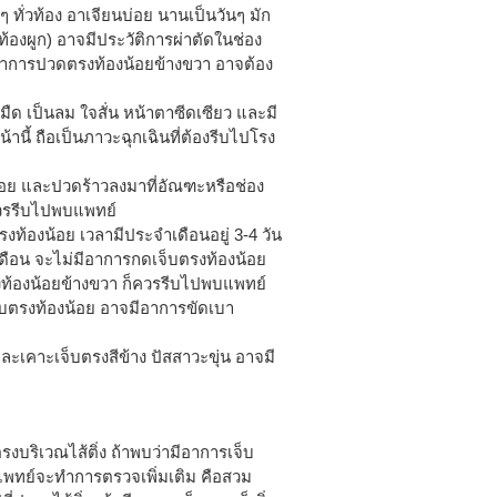
 ทั่วท้อง อาเจียนบ่อย นานเป็นวันๆ มัก
ท้องผูก) อาจมีประวัติการผ่าตัดในช่อง
อาการปวดตรงท้องน้อยข้างขวา อาจต้อง
ด เป็นลม ใจสั่น หน้าตาซีดเซียว และมี
นี้ ถือเป็นภาวะฉุกเฉินที่ต้องรีบไปโรง
น้อย และปวดร้าวลงมาที่อัณฑะหรือช่อง
ควรรีบไปพบแพทย์
ท้องน้อย เวลามีประจำเดือนอยู่ 3-4 วัน
ดือน จะไม่มีอาการกดเจ็บตรงท้องน้อย
งท้องน้อยข้างขวา ก็ควรรีบไปพบแพทย์
็บตรงท้องน้อย อาจมีอาการขัดเบา
ละเคาะเจ็บตรงสีข้าง ปัสสาวะขุ่น อาจมี
รงบริเวณไส้ติ่ง ถ้าพบว่ามีอาการเจ็บ
น แพทย์จะทำการตรวจเพิ่มเติม คือสวม