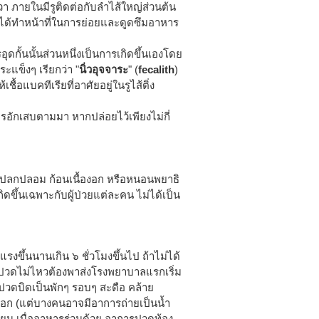
า ภายในมีรูติดต่อกับลำไส้ใหญ่ส่วนต้น
ไม่ได้ทำหน้าที่ในการย่อยและดูดซึมอาหาร
รอุดกั้นนั้นส่วนหนึ่งเป็นการเกิดขึ้นเองโดย
ะแข็งๆ เรียกว่า "
นิ่วอุจจาระ
" (
fecalith
)
ชื้อแบคทีเรียที่อาศัยอยู่ในรูไส้ติ่ง
การอักเสบตามมา หากปล่อยไว้เพียงไม่กี่
ิ่งแปลกปลอม ก้อนเนื้องอก หรือหนอนพยาธิ
เกิดขึ้นเฉพาะกับผู้ป่วยแต่ละคน ไม่ได้เป็น
รงขึ้นนานเกิน ๖ ชั่วโมงขึ้นไป ถ้าไม่ได้
นปวดไม่ไหวต้องพาส่งโรงพยาบาลแรกเริ่ม
วดบิดเป็นพักๆ รอบๆ สะดือ คล้าย
ออก (แต่บางคนอาจมีอาการถ่ายเป็นน้ำ
จียน เบื่ออาหารร่วมด้วย อาการปวดท้อง