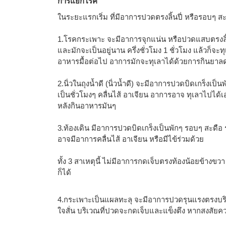
การแยกโรค
ในระยะแรกเริ่ม ที่มีอาการปวดตรงลิ้นปี่ หรือรอบๆ 
1.โรคกระเพาะ จะมีอาการจุกแน่น หรือปวดแสบตรงลิ้น
และมักจะเป็นอยู่นาน ครึ่งชั่วโมง 1 ชั่วโมง แล้วก็จะ
อาหารมื้อต่อไป อาการมักจะทุเลาได้ด้วยการกินยา
2.นิ่วในถุงน้ำดี (นิ่วน้ำดี) จะมีอาการปวดบิดเกร็งเป
เป็นชั่วโมงๆ คลื่นไส้ อาเจียน อาการอาจ ทุเลาไปได้
หลังกินอาหารมันๆ
3.ท้องเดิน มีอาการปวดบิดเกร็งเป็นพักๆ รอบๆ สะดือ ร
อาจมีอาการคลื่นไส้ อาเจียน หรือมีไข้ร่วมด้วย
ทั้ง 3 สาเหตุนี้ ไม่มีอาการกดเจ็บตรงท้องน้อยข้างขวา 
ก็ได้
4.กระเพาะเป็นแผลทะลุ จะมีอาการปวดรุนแรงตรงบริเวณล
ใจสั่น บริเวณที่ปวดจะกดเจ็บและแข็งตึง หากสงสัย