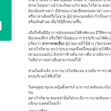
มักจะไม่ทุเลา แม้ว่าจะกินยาแก้ปวดอะไรก็ตาม ต่อมา
ท้องน้อยข้างขวา มีลักษณะปวดเสียดตลอดเวลา และจะเ
หรือเวลาเดินหรือไอจาม ผู้ป่วยจะนอนนิ่งๆ ถ้าเป็นม
หรือเดินตัวงอ เพื่อให้รู้สึกสบายขึ้น
เมื่อถึงขั้นที่มีอาการอักเสบของไส้ติ่งชัดเจน มีวิธีตร
มือกดลงลึกๆ หรือใช้กำปั้นทุบเบาๆ ตรงบริเวณไส้ติ่ง (
(เรียกว่า
อาการกดเจ็บ
) ผู้ป่วยอาจมีไข้ต่ำๆ (วัดปร
อย่างไรก็ตาม พบว่าประมาณครึ่งหนึ่งของผู้ป่วยไส้ต
(ตามแบบฉบับ) ดังกล่าวข้างต้น กล่าวคือ อาจมีอา
ไม่มีอาการอย่างอื่นนำมาก่อนก็ได้
ส่วนในเด็กเล็ก อาการอาจไม่ชัดเจน อาจมีอาการปวดท
ตรงบริเวณไส้ติ่งก็ได้
ในคนสูงอายุและหญิงตั้งครรภ์ อาการปวดท้องจะเป็น
กัน
อย่างไรก็ตาม คนเหล่านั้นก็มักจะมีอาการปวดท้องนา
ปรึกษาแพทย์โดยเร็ว