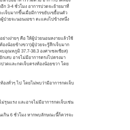
อีก 3-4 ชั่วโมง อาการปวดจะย้ายมาที่
จ็บมากขึ้นเมื่อมีการขยับเขยื้อนตัว
ากผู้ป่วยจะนอนงอขา ตะแคงไปข้างหนึ่ง
วจอย่างง่ายๆ คือ ให้ผู้ป่วยนอนหงายแล้วใช้
ท้องน้อยข้างขวา)ผู้ป่วยจะรู้สึกเจ็บมาก
อทพบอุณหภูมิ 37.7-38.3 องศาเซลเซียส)
ิ่งอักเสบ อาจไม่มีอาการตรงไปตรงมา
การปวดและกดเจ็บตรงท้องน้อยขวา โดย
้องทั่วๆ ไป โดยไม่พบว่ามีอาการกดเจ็บ
ไม่รุนแรง และอาจไม่มีอาการกดเจ็บเช่น
นเกิน 6 ชั่วโมง หากพบลักษณะนี้ก็ควรจะ