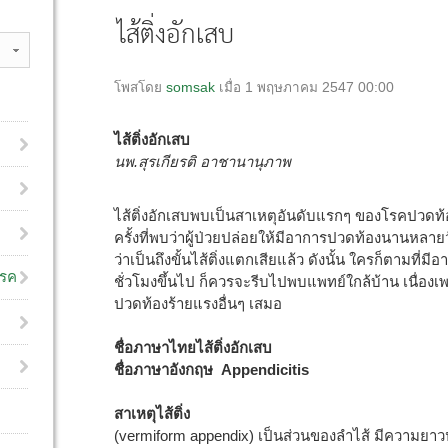
ไส้ติ่งอักเสบ
โพสโดย
somsak
เมื่อ 1 พฤษภาคม 2547 00:00
ไส้ติ่งอักเสบ
นพ.สุรเกียรติ อาชานานุภาพ
ไส้ติ่งอักเสบพบเป็นสาเหตุอันดับแรกๆ ของโรคปวดท้อง 
ครั้งที่พบว่าผู้ป่วยปล่อยให้มีอาการปวดท้องนานหล
ว่าเป็นถึงขั้นไส้ติ่งแตกเสียแล้ว ดังนั้น ใครก็ตามที
โรค
ชั่วโมงขึ้นไป ก็ควรจะรีบไปพบแพทย์ใกล้บ้าน เนื่องเพร
ปวดท้องร้ายแรงอื่นๆ เสมอ
ชื่อภาษาไทยไส้ติ่งอักเสบ
ชื่อภาษาอังกฤษ Appendicitis
สาเหตุไส้ติ่ง
(vermiform appendix) เป็นส่วนของลำไส้ มีความยาวป