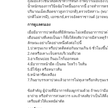
ถุงมือแล้วใช้นิ้วสอดเข้าทวารหนัก ถ้าพบว่าเมื่อแยงไปท
น้ำหนักของการวินิจฉัยโรคนี้นอกจากนี้ อาจทำการตร
ปริมาณเม็ดเลือดขาวสูงกว่าปกติ),ตรวจปัสสาวะ (พบว่
ปกติไม่ควรมี), เอกซเรย์,ตรวจอัลตราซาวนด์ (อาจพบก้
การดูแลตนเอง
เมื่อมีอาการปวดท้องที่มีลักษณะไม่เหมือนอาการปว
เดือนอย่างที่เคยเป็นมา ก็พึงให้สงสัยว่าอาจมีสาเหต
ลักษณะอย่างใดอย่างหนึ่งดังต่อไปนี้
1.ปวดรุนแรง หรือปวดติดต่อกันนานเกิน 6 ชั่วโมงขึ้
2.กดหรือเคาะเจ็บตรงบริเวณที่ปวด
3.อาเจียนบ่อย กินอะไรก็ออกหมด
4.มีอาการหน้ามืด เป็นลม ใจหวิว ใจสั่น
5.มีไข้สูง หรือหนาวสั่น
6.หน้าตาซีดเหลือง
7.กินยาบรรเทาปวดแล้วอาการไม่ทุเลาหรือกลับรุนแรง
ข้อสำคัญ ผู้ป่วยที่มีอาการท้องผูกร่วมด้วย ถ้าพบว่า
ยาถ่าย หรือทำการสวนทวาร และถ้าสงสัยว่าเป็นไส้ติ่
เตรียมตัวให้แพทย์ผ่าตัด