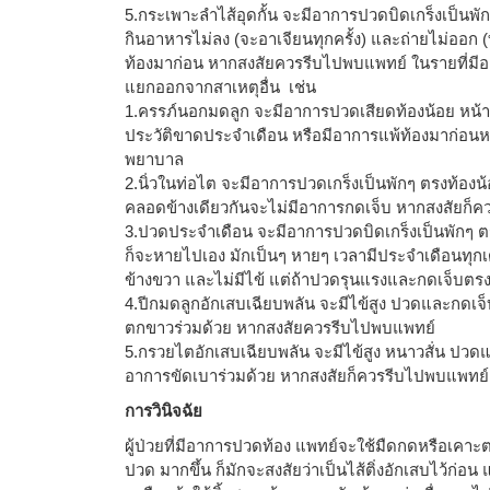
5.กระเพาะลำไส้อุดกั้น จะมีอาการปวดบิดเกร็งเป็นพักๆ
กินอาหารไม่ลง (จะอาเจียนทุกครั้ง) และถ่ายไม่ออก (
ท้องมาก่อน หากสงสัยควรรีบไปพบแพทย์ ในรายที่มี
แยกออกจากสาเหตุอื่น เช่น
1.ครรภ์นอกมดลูก จะมีอาการปวดเสียดท้องน้อย หน้ามื
ประวัติขาดประจำเดือน หรือมีอาการแพ้ท้องมาก่อนหน้า
พยาบาล
2.นิ่วในท่อไต จะมีอาการปวดเกร็งเป็นพักๆ ตรงท้อง
คลอดข้างเดียวกันจะไม่มีอาการกดเจ็บ หากสงสัยก็
3.ปวดประจำเดือน จะมีอาการปวดบิดเกร็งเป็นพักๆ ตรง
ก็จะหายไปเอง มักเป็นๆ หายๆ เวลามีประจำเดือนทุกเ
ข้างขวา และไม่มีไข้ แต่ถ้าปวดรุนแรงและกดเจ็บตร
4.ปีกมดลูกอักเสบเฉียบพลัน จะมีไข้สูง ปวดและกดเจ
ตกขาวร่วมด้วย หากสงสัยควรรีบไปพบแพทย์
5.กรวยไตอักเสบเฉียบพลัน จะมีไข้สูง หนาวสั่น ปวดแ
อาการขัดเบาร่วมด้วย หากสงสัยก็ควรรีบไปพบแพทย์
การวินิจฉัย
ผู้ป่วยที่มีอาการปวดท้อง แพทย์จะใช้มืดกดหรือเคาะต
ปวด มากขึ้น ก็มักจะสงสัยว่าเป็นไส้ติ่งอักเสบไว้ก่อ