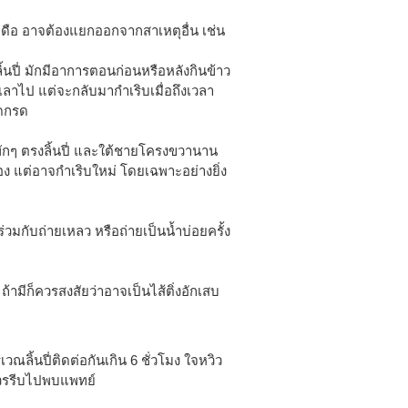
สะดือ อาจต้องแยกออกจากสาเหตุอื่น เช่น
ปี่ มักมีอาการตอนก่อนหรือหลังกินข้าว
ทุเลาไป แต่จะกลับมากำเริบเมื่อถึงเวลา
ลดกรด
็นพักๆ ตรงลิ้นปี่ และใต้ชายโครงขวานาน
เอง แต่อาจกำเริบใหม่ โดยเฉพาะอย่างยิ่ง
่วมกับถ่ายเหลว หรือถ่ายเป็นน้ำบ่อยครั้ง
ถ้ามีก็ควรสงสัยว่าอาจเป็นไส้ติ่งอักเสบ
ิ้นปี่ติดต่อกันเกิน 6 ชั่วโมง ใจหวิว
ควรรีบไปพบแพทย์