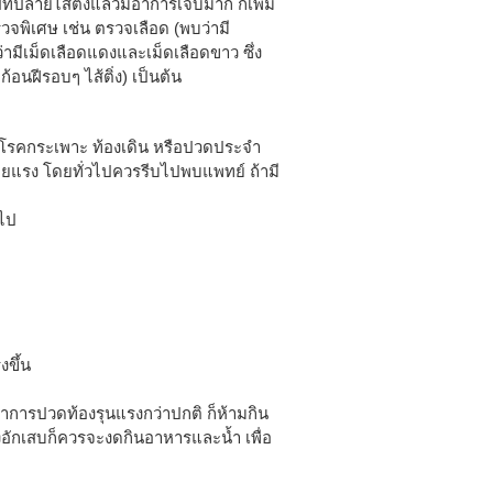
ี่ปลายไส้ติ่งแล้วมีอาการเจ็บมาก ก็เพิ่ม
วจพิเศษ เช่น ตรวจเลือด (พบว่ามี
ามีเม็ดเลือดแดงและเม็ดเลือดขาว ซึ่ง
อนฝีรอบๆ ไส้ติ่ง) เป็นต้น
ดโรคกระเพาะ ท้องเดิน หรือปวดประจำ
ุร้ายแรง โดยทั่วไปควรรีบไปพบแพทย์ ถ้ามี
นไป
ขึ้น
มีอาการปวดท้องรุนแรงกว่าปกติ ก็ห้ามกิน
งอักเสบก็ควรจะงดกินอาหารและน้ำ เพื่อ