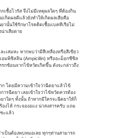
กเชื้อไวรัส จึงไม่มีเหตุผลใดๆ ที่ต้องกิน
เกิดผลดีแล้วยังทำให้เกิดผลเสียคือ
 จนยานั้นใช้รักษาโรคติดเชื้อแบคทีเรียไม่
งน่าเสียดาย
กและเสมหะ หากพบว่ามีสีเหลืองหรือสีเขียว
แอมพิซิลลิน (Ampicillin) หรืออะม็อกซีซิล
แทรกซ้อนจากไข้หวัดเกิดขึ้น ดังจะกล่าวถึง
าก โดยมีความเข้าใจว่าฉีดยาแล้วไข้
บการฉีดยา เลยเข้าใจว่าไข้หวัดควรต้อง
ดยาใดๆ ทั้งนั้น ถ้าหากมีใครจะฉีดยาให้ก็
ร้องไห้ กระจองอแง น่าสงสารครับ แถม
้ซะแล้ว
ไม่จำเป็นต้องพบหมอเลย ทุกๆท่านสามารถ