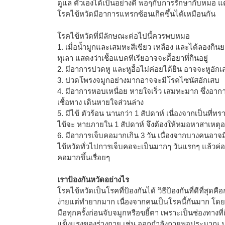
ดูแล ตัวเองได้เป็นอย่างดี พอๆกับการรักษากับหมอ แต
โรคไข้หวัดมีอาการแทรกซ้อนเกิดขึ้นได้เหมือนกัน
โรคไข้หวัดที่มีลักษณะต่อไปนี้ควรพบหมอ
1. เมื่อน้ำมูกและเสมหะสีเขียว เหลือง และได้ลองกินย
ทุเลา แสดงว่าเชื้อแบคทีเรียอาจจะดื้อยาที่กินอยู่
2. มีอาการปวดหู และหูอื้อไม่ค่อยได้ยิน อาจจะหูอักเ
3. ปวดโพรงจมูกอย่างมากอาจจะมีโรคไซนัสอักเสบ
4. มีอาการหอบเหนื่อย หายใจเร็ว เสมหะมาก ซึ่งอาก
เชื้อทาง เดินหายใจส่วนล่าง
5. มีไข้ ตัวร้อน นานกว่า 1 สัปดาห์ เนื่องจากเป็นที่
ไข้จะ หายภายใน 1 สัปดาห์ จึงต้องให้หมอหาสาเหตุอย
6. มีอาการเจ็บคอมากเกิน 3 วัน เนื่องจากบางคนอาจม
ไข้หวัดทั่วไปการเจ็บคอจะเป็นมากๆ วันแรกๆ แล้วค่
คอมากขึ้นเรื่อยๆ
เราป้องกันหวัดอย่างไร
โรคไข้หวัดเป็นโรคที่ป้องกันได้ วิธีป้องกันที่ดีที่สุดคื
ง่ายแต่ทำยากมาก เนื่องจากคนเป็นโรคนี้กันมาก โด
มือทุกครั้งก่อนจับจมูกหรือขยี้ตา เพราะเป็นช่องทางท
แข็งแรงของร่างกาย เช่น ออกกำลังกายพอประมาณ นอ