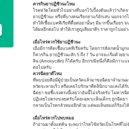
ควรกินยาปฏิชีวนะไหม
โรคหวัดโดยทั่วไปอย่างที่บอกไว้เบื้องต้นแล้วว่าเกิดจา
ยาปฏิชีวนะ หรือที่บางคนเรียกยาแก้อักเสบ นอกจากไม่
ทำให้เชื้อแบคทีเรียที่ดื้อต่อยานั้นๆ มีมากขึ้นเรื่อยๆ
ได้ผลอีกต่อไป ทำให้เราสูญเสียยาดีๆ ราคาถูกไปอย่า
เมื่อไหร่ควรใช้ยาปฏิชีวนะ
เมื่อมีการติดเชื้อแบคทีเรียครับ โดยการสังเกตน้ำมู
ก็ควรกิน ยาปฏิชีวนะสัก 5 ถึง 7 วัน อาจจะเริ่มด้วยยา
ลิน (Amoxycillin) ก็ได้ครับ อีกกรณีหนึ่งก็คือมีภาวะ
ต่อไปครับ
ควรฉีดยาดีไหม
ที่พบบ่อยคือมีผู้ป่วยเป็นหวัดแล้วมาขอฉีดยาจำนวนม
หวัดจะหายเร็ว หรือเคยไปรักษาที่คลินิกบางแห่งได้รั
ฉีดยา ขอชี้แจงตรงนี้เลยว่าอันนี้ไม่จริงครับ ไม่ควรฉี
ปฏิเสธไปตรงๆเลยครับโดยเฉพาะเห็นเด็กๆ ถูกฉีดยา 
กลายเป็นโรคกลัวหมออีกด้วย แค่พอเห็นหมอก็ร้องไห
เมื่อไหร่ควรไปพบหมอ
ถ้าอ่านมาตั้งแต่ต้น จะพบว่าโรคไข้หวัดเป็นโรคที่