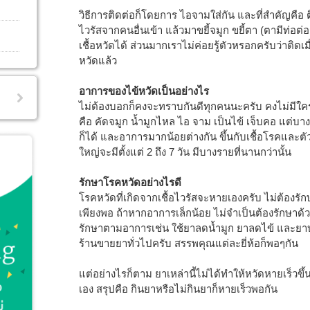
วิธีการติดต่อก็โดยการ ไอจามใส่กัน และที่สำคัญคือ 
ไวรัสจากคนอื่นเข้า แล้วมาขยี้จมูก ขยี้ตา (ตามีท่อต
เชื้อหวัดได้ ส่วนมากเราไม่ค่อยรู้ตัวหรอกครับว่าติดเม
หวัดแล้ว
อาการของไข้หวัดเป็นอย่างไร
ไม่ต้องบอกก็คงจะทราบกันดีทุกคนนะครับ คงไม่มีใคร
คือ คัดจมูก น้ำมูกไหล ไอ จาม เป็นไข้ เจ็บคอ แต่บ
ก็ได้ และอาการมากน้อยต่างกัน ขึ้นกับเชื้อโรคและตัว
ใหญ่จะมีตั้งแต่ 2 ถึง 7 วัน มีบางรายที่นานกว่านั้น
รักษาโรคหวัดอย่างไรดี
โรคหวัดที่เกิดจากเชื้อไวรัสจะหายเองครับ ไม่ต้องรั
เพียงพอ ถ้าหากอาการเล็กน้อย ไม่จำเป็นต้องรักษาด้
รักษาตามอาการเช่น ใช้ยาลดน้ำมูก ยาลดไข้ และยาบ
ร้านขายยาทั่วไปครับ สรรพคุณแต่ละยี่ห้อก็พอๆกัน
แต่อย่างไรก็ตาม ยาเหล่านี้ไม่ได้ทำให้หวัดหายเร็วข
เอง สรุปคือ กินยาหรือไม่กินยาก็หายเร็วพอกัน