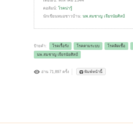
เดือน/ปี:
สิงหาคม 2544
คอลัมน์:
โรคน่ารู้
นักเขียนหมอชาวบ้าน:
นพ.สมชาญ เจียรนัยศิลป์
ป้ายคำ:
โรคเรื้อรัง
โรคตามระบบ
โรคติดเชื้อ
นพ.สมชาญ เจียรนัยศิลป์
อ่าน 71,897 ครั้ง
พิมพ์หน้านี้