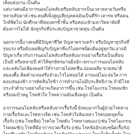
เพิ่งแต่งงาน เป็นต้น
แต่บางคนมีอาการนอนไม่หลับหรือหลับยากเป็นเวลาหลายวันหรือ
หลายสัปดาห์ เช่น คนที่เพิ่งสูญเสียบุคคลอันเป็นที่รัก เคารพ หรือคน
ใกล้ชิดไป นักศึกษาที่สอบตกซ้ำชั้น หรือสอบเข้ามหาวิทยาลัยที่
ต้องการไม่ได้ นักธุรกิจที่ประสบปัญหาขาดทุน เป็นต้น
นอกจากนี้บางคนที่มีปัญหาชีวิต ปัญหาคราบครัว หรือปัญหาธุรกิจที่
รุนแรง หรือต้องเผชิญกับปัญหาที่แก้ไม่ตกชนิดเดิมอยู่ทุกวัน อาจมี
ปัญหาเกี่ยวกับการนอนไม่หลับหรือหลับยากอย่างเรื้อรังเป็นเดือน
เป็นปี หรือหลายปี ทำให้ทุกข์ทรมานยิ่งนัก เพราะการนอนไม่หลับ
และหลับไม่เพียงพอทำให้ร่างกายไม่สดชื่น อ่อนเพลีย ขาดสมาธิ
สมองตื้อ คิดคำนวณหรือจำอะไรไม่ค่อยได้ อารมณ์ไม่แจ่มใส การ
ตอบสนองช้า การตัดสินใจช้า การทำงานไม่มีประสิทธิภาพ ถ้ามีโรค
ประจำตัวบางอย่างก็อาจเกิดอาการขึ้น เช่น โรคไมเกรน โรคลมชัก
หรือลมบ้าหมู โรคหัวใจ โรคความดันเลือดสูง เป็นต้น
อาการนอนไม่หลับหรือหลับยากเรื้อรังนี้ ยังพบมากในผู้ป่วยโรคทาง
กายเรื้อรังและโรคทางจิต เช่น โรคหัวใจล้มเหลว โรคปอดอุดกั้น
เรื้อรัง (เช่น โรคหืด) โรคไต โรคตับ โรคทางสมอง (เช่น โรคไมเกรน
โรคลมชัก) โรคที่มีอาการปวดเรื้อรัง (เช่น โรคข้ออักเสบชนิดเรื้อรัง)