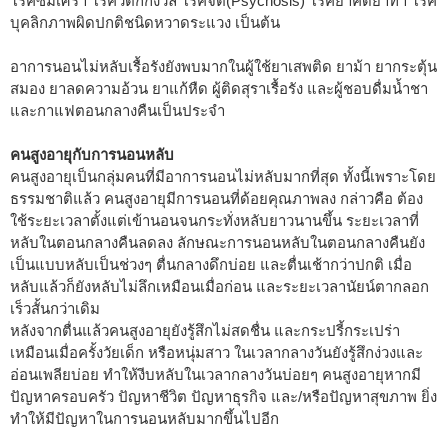
โรคซึมเศร้า โรควิตกกังวล โรคจิต(Psychosis) โรคย้ำคิดย้ำทำ โรค
บุคลิกภาพผิดปกติชนิดหวาดระแวง เป็นต้น
อาการนอนไม่หลับเรื้อรังยังพบมากในผู้ใช้ยาเสพติด ยาม้า ยากระตุ้น
สมอง ยาลดความอ้วน ยาแก้หืด ผู้ติดสุราเรื้อรัง และผู้ชอบดื่มน้ำชา
และกาแฟตอนกลางคืนเป็นประจำ
คนสูงอายุกับการนอนหลับ
คนสูงอายุเป็นกลุ่มคนที่มีอาการนอนไม่หลับมากที่สุด ทั้งนี้เพราะโดย
ธรรมชาติแล้ว คนสูงอายุมีการนอนที่ด้อยคุณภาพลง กล่าวคือ ต้อง
ใช้ระยะเวลาตั้งแต่เข้านอนจนกระทั่งหลับยาวนานขึ้น ระยะเวลาที่
หลับในตอนกลางคืนลดลง ลักษณะการนอนหลับในตอนกลางคืนยัง
เป็นแบบหลับเป็นช่วงๆ ตื่นกลางดึกบ่อย และตื่นเช้ากว่าปกติ เมื่อ
หลับแล้วก็ยังหลับไม่ลึกเหมือนเมื่อก่อน และระยะเวลานัยน์ตากลอก
เร็วสั้นกว่าเดิม
หลังจากตื่นแล้วคนสูงอายุยังรู้สึกไม่สดชื่น และกระปรี้กระเปร่า
เหมือนเมื่อครั้งวัยเด็ก หรือหนุ่มสาว ในเวลากลางวันยังรู้สึกง่วงและ
อ่อนเพลียบ่อย ทำให้งีบหลับในเวลากลางวันบ่อยๆ คนสูงอายุหากมี
ปัญหาครอบครัว ปัญหาชีวิต ปัญหาธุรกิจ และ/หรือปัญหาสุขภาพ ยิ่ง
ทำให้มีปัญหาในการนอนหลับมากขึ้นไปอีก