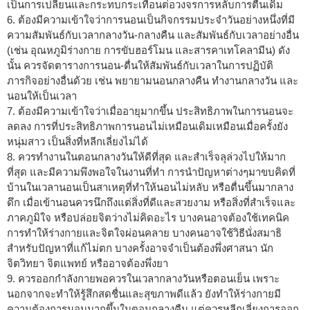
เป็นการเปลี่ยนและกระทบกระเทือนต่อวงจรการหลับการตื่นเดิม
6. ต้องมีความเข้าใจว่าการนอนเป็นกิจกรรมประจำวันอย่างหนึ่งที่มี
ความสัมพันธ์กับเวลากลางวัน-กลางคืน และสัมพันธ์กับเวลาอย่างอื่น
(เช่น อุณหภูมิร่างกาย การขับฮอร์โมน และสารคาเทโคลามีน) ดัง
นั้น ควรจัดตารางการนอน-ตื่นให้สัมพันธ์กับเวลาในการปฏิบัติ
ภารกิจอย่างอื่นด้วย เช่น พยายามนอนกลางคืน ทำงานกลางวัน และ
นอนให้เป็นเวลา
7. ต้องมีความเข้าใจว่าเมื่ออายุมากขึ้น ประสิทธิภาพในการนอนจะ
ลดลง การที่ประสิทธิภาพการนอนไม่เหมือนเดิมเหมือนเมื่อครั้งยัง
หนุ่มสาว เป็นสิ่งที่หลีกเลี่ยงไม่ได้
8. ควรทำงานในตอนกลางวันให้ดีที่สุด และสำเร็จลุล่วงไปให้มาก
ที่สุด และมีความพึงพอใจในงานที่ทำ การนำปัญหาต่างๆมาขบคิดที่
บ้านในเวลานอนเป็นสาเหตุที่ทำให้นอนไม่หลับ หรือตื่นขึ้นมากลาง
ดึก เมื่อเข้านอนควรนึกถึงแต่สิ่งที่ดีและสวยงาม หรือสิ่งที่สำเร็จและ
ภาคภูมิใจ หรือปล่อยจิตว่างไม่คิดอะไร บางคนอาจต้องใช้เทคนิค
การทำให้ร่างกายและจิตใจผ่อนคลาย บางคนอาจใช้วิธีนั่งสมาธิ
สำหรับปัญหาที่แก้ไม่ตก บางครั้งอาจจำเป็นต้องพึ่งศาสนา นัก
จิตวิทยา จิตแพทย์ หรืออาจต้องพึ่งยา
9. ควรออกกำลังกายพอควรในเวลากลางวันหรือตอนเย็น เพราะ
นอกจากจะทำให้รู้สึกสดชื่นและสุขภาพดีแล้ว ยังทำให้ร่างกายมี
ความต้องการนอนมากขึ้นในตอนกลางคืน แต่ควรหลีกเลี่ยงการออก