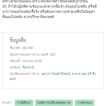
ครึกโครมก่อนนอน เพราะสิ่งเหล่านี้ทำให้นอนหลับยากขึ้น
20. ถ้าได้ปฏิบัติตามข้อแนะนำต่างๆนี้แล้ว ยังนอนไม่หลับ หรือมี
อาการนอนไม่หลับเรื้อรัง หรือต้องการความช่วยเหลือในปัญหา
ที่นอนไม่หลับ ควรปรึกษาจิตแพทย์
ข้อมูลสื่อ
ชื่อไฟล์:
192-007
นิตยสารหมอชาวบ้าน
เล่มที่:
192
เดือน/ปี:
เมษายน 2538
คอลัมน์:
เรื่องน่ารู้
นักเขียนหมอชาวบ้าน:
นพ.ปราโมทย์ ธีรพงษ์
,
พ.ต.ท.นพ.เสรี ธีร
พงษ์
ป้ายคำ:
กรณีศึกษา
พฤติกรรมเสี่ยงต่อสุขภาพ
การพักผ่อน