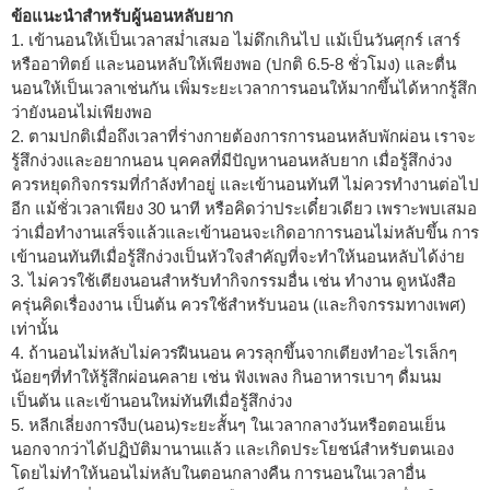
ข้อแนะนำสำหรับผู้นอนหลับยาก
1. เข้านอนให้เป็นเวลาสม่ำเสมอ ไม่ดึกเกินไป แม้เป็นวันศุกร์ เสาร์
หรืออาทิตย์ และนอนหลับให้เพียงพอ (ปกติ 6.5-8 ชั่วโมง) และตื่น
นอนให้เป็นเวลาเช่นกัน เพิ่มระยะเวลาการนอนให้มากขึ้นได้หากรู้สึก
ว่ายังนอนไม่เพียงพอ
2. ตามปกติเมื่อถึงเวลาที่ร่างกายต้องการการนอนหลับพักผ่อน เราจะ
รู้สึกง่วงและอยากนอน บุคคลที่มีปัญหานอนหลับยาก เมื่อรู้สึกง่วง
ควรหยุดกิจกรรมที่กำลังทำอยู่ และเข้านอนทันที ไม่ควรทำงานต่อไป
อีก แม้ชั่วเวลาเพียง 30 นาที หรือคิดว่าประเดี๋ยวเดียว เพราะพบเสมอ
ว่าเมื่อทำงานเสร็จแล้วและเข้านอนจะเกิดอาการนอนไม่หลับขึ้น การ
เข้านอนทันทีเมื่อรู้สึกง่วงเป็นหัวใจสำคัญที่จะทำให้นอนหลับได้ง่าย
3. ไม่ควรใช้เตียงนอนสำหรับทำกิจกรรมอื่น เช่น ทำงาน ดูหนังสือ
ครุ่นคิดเรื่องงาน เป็นต้น ควรใช้สำหรับนอน (และกิจกรรมทางเพศ)
เท่านั้น
4. ถ้านอนไม่หลับไม่ควรฝืนนอน ควรลุกขึ้นจากเตียงทำอะไรเล็กๆ
น้อยๆที่ทำให้รู้สึกผ่อนคลาย เช่น ฟังเพลง กินอาหารเบาๆ ดื่มนม
เป็นต้น และเข้านอนใหม่ทันทีเมื่อรู้สึกง่วง
5. หลีกเลี่ยงการงีบ(นอน)ระยะสั้นๆ ในเวลากลางวันหรือตอนเย็น
นอกจากว่าได้ปฏิบัติมานานแล้ว และเกิดประโยชน์สำหรับตนเอง
โดยไม่ทำให้นอนไม่หลับในตอนกลางคืน การนอนในเวลาอื่น