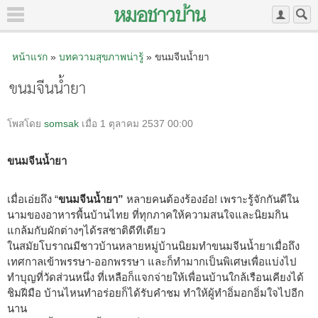
หน้าแรก
»
บทความสุขภาพน่ารู้
» ขนมจีนน้ำยา
ขนมจีนน้ำยา
โพสโดย
somsak
เมื่อ 1 ตุลาคม 2537 00:00
ขนมจีนน้ำยา
เมื่อเอ่ยถึง “
ขนมจีนน้ำยา”
หลายคนต้องร้องอ๋อ! เพราะรู้จักกันดีใน
นามของอาหารพื้นบ้านไทย ที่ทุกภาคให้ความสนใจและนิยมกิน
แกล้มกับผักต่างๆได้รสชาติดีทีเดียว
ในสมัยโบราณมีชาวบ้านหลายหมู่บ้านนิยมทำขนมจีนน้ำยาเมื่อถึง
เทศกาลเข้าพรรษา-ออกพรรษา และก็ทำมากเป็นพิเศษเพื่อแบ่งไป
ทำบุญที่วัดส่วนหนึ่ง ที่เหลือก็แจกจ่ายให้เพื่อนบ้านใกล้เรือนเคียงได้
ชิมฝีมือ บ้านไหนทำอร่อยก็ได้รับคำชม ทำให้ผู้ทำอิ่มอกอิ่มใจไปอีก
นาน