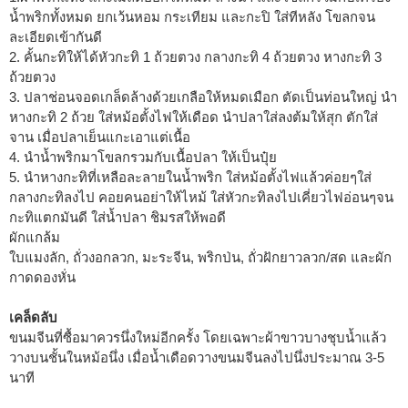
น้ำพริกทั้งหมด ยกเว้นหอม กระเทียม และกะปิ ใส่ทีหลัง โขลกจน
ละเอียดเข้ากันดี
2. คั้นกะทิให้ได้หัวกะทิ 1 ถ้วยตวง กลางกะทิ 4 ถ้วยตวง หางกะทิ 3
ถ้วยตวง
3. ปลาช่อนจอดเกล็ดล้างด้วยเกลือให้หมดเมือก ตัดเป็นท่อนใหญ่ นำ
หางกะทิ 2 ถ้วย ใส่หม้อตั้งไฟให้เดือด นำปลาใส่ลงต้มให้สุก ตักใส่
จาน เมื่อปลาเย็นแกะเอาแต่เนื้อ
4. นำน้ำพริกมาโขลกรวมกับเนื้อปลา ให้เป็นปุ๋ย
5. นำหางกะทิที่เหลือละลายในน้ำพริก ใส่หม้อตั้งไฟแล้วค่อยๆใส่
กลางกะทิลงไป คอยคนอย่าให้ไหม้ ใส่หัวกะทิลงไปเคี่ยวไฟอ่อนๆจน
กะทิแตกมันดี ใส่น้ำปลา ชิมรสให้พอดี
ผักแกล้ม
ใบแมงลัก, ถั่วงอกลวก, มะระจีน, พริกป่น, ถั่วฝักยาวลวก/สด และผัก
กาดดองหั่น
เคล็ดลับ
ขนมจีนที่ซื้อมาควรนึ่งใหม่อีกครั้ง โดยเฉพาะผ้าขาวบางชุบน้ำแล้ว
วางบนชั้นในหม้อนึ่ง เมื่อน้ำเดือดวางขนมจีนลงไปนึ่งประมาณ 3-5
นาที