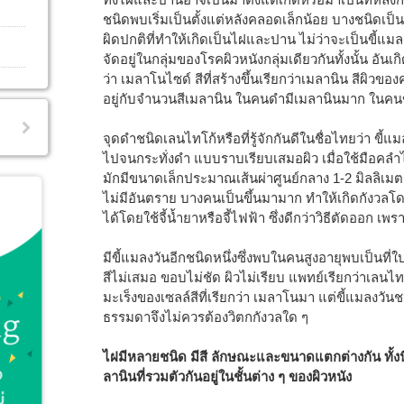
ชนิดพบเริ่มเป็นตั้งแต่หลังคลอดเล็กน้อย บางชนิดเป็
ผิดปกติที่ทำให้เกิดเป็นไฝและปาน ไม่ว่าจะเป็นขี้แม
จัดอยู่ในกลุ่มของโรคผิวหนังกลุ่มเดียวกันทั้งนั้น อัน
ว่า เมลาโนไซด์ สีที่สร้างขึ้นเรียกว่าเมลานิน สีผิวของคน
อยู่กับจำนวนสีเมลานิน ในคนดำมีเมลานินมาก ในคนข
จุดดำชนิดเลนไทโก้หรือที่รู้จักกันดีในชื่อไทยว่า ขี้แม
ไปจนกระทั่งดำ แบบราบเรียบเสมอผิว เมื่อใช้มือคลำไ
มักมีขนาดเล็กประมาณเส้นผ่าศูนย์กลาง 1-2 มิลลิเมตร 
ไม่มีอันตราย บางคนเป็นขึ้นมามาก ทำให้เกิดกังวลโ
ได้โดยใช้จี้น้ำยาหรือจี้ไฟฟ้า ซึ่งดีกว่าวิธีตัดออก 
มีขี้แมลงวันอีกชนิดหนึ่งซึ่งพบในคนสูงอายุพบเป็นที
สีไม่เสมอ ขอบไม่ชัด ผิวไม่เรียบ แพทย์เรียกว่าเลน
มะเร็งของเซลล์สีที่เรียกว่า เมลาโนมา แต่ขี้แมลงวันชน
ธรรมดาจึงไม่ควรต้องวิตกกังวลใด ๆ
ไฝมีหลายชนิด มีสี ลักษณะและขนาดแตกต่างกัน ทั้งน
ลานินที่รวมตัวกันอยู่ในชั้นต่าง ๆ ของผิวหนัง