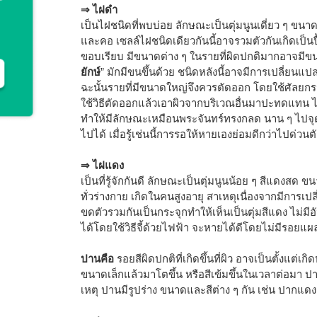
⇒ ไฝดำ
เป็นไฝชนิดที่พบบ่อย ลักษณะเป็นตุ่มนูนเดี่ยว ๆ ขนาด
และคอ เซลล์ไฝชนิดเดียวกันนี้อาจรวมตัวกันเกิดเป็น
ขอบเรียบ มีขนาดต่าง ๆ ในรายที่ผิดปกติมากอาจมีขนา
ยักษ์
” มักมีขนขึ้นด้วย ชนิดหลังนี้อาจมีการเปลี่ยนแป
ฉะนั้นรายที่มีขนาดใหญ่จึงควรตัดออก โดยใช้ศัลยกร
ใช้วิธีตัดออกแล้วเอาผิวจากบริเวณอื่นมาปะทดแทน 
ทำให้มีลักษณะเหมือนพระจันทร์ทรงกลด นาน ๆ ไปจุด
ไปได้ เมื่อรู้เช่นนี้การรอให้หายเองย่อมดีกว่าไปด่วน
⇒ ไฝแดง
เป็นที่รู้จักกันดี ลักษณะเป็นตุ่มนูนน้อย ๆ สีแดงสด ข
ทั่วร่างกาย เกิดในคนสูงอายุ สาเหตุเนื่องจากมีการเ
ขดตัวรวมกันเป็นกระจุกทำให้เห็นเป็นตุ่มสีแดง ไม่ม
ได้โดยใช้วิธีจี้ด้วยไฟฟ้า จะหายได้ดีโดยไม่มีรอยแผ
ปานคือ
รอยสีผิดปกติที่เกิดขึ้นที่ผิว อาจเป็นตั้งแต่เกิ
ขนาดเล็กแล้วมาโตขึ้น หรือสีเข้มขึ้นในเวลาต่อมา ป
เหตุ ปานมีรูปร่าง ขนาดและสีต่าง ๆ กัน เช่น ปากแ