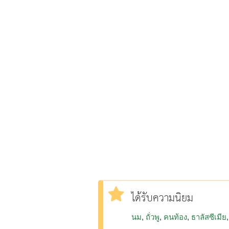
ได้รับความนิยม
นม
ถั่วพู
คนท้อง
ธาลัสซีเมีย