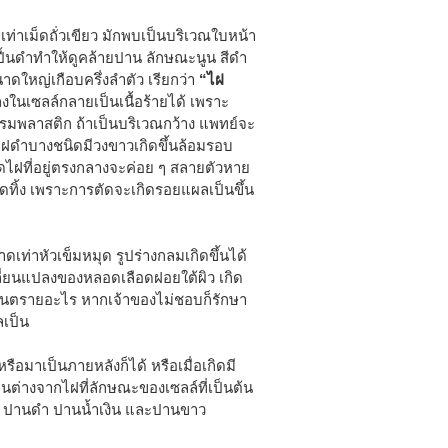
เท่าเม็ดถั่วเขียว มักพบเป็นบริเวณใบหน้า
ปื้นดำทำให้ดูคล้ายปาน ลักษณะนูน สีดำ
ดใหญ่เกือบครึ่งลำตัว เรียกว่า
“ไฝ
ลงในเซลล์กลายเป็นเนื้อร้ายได้ เพราะ
รมพลาสติก ถ้าเป็นบริเวณกว้าง แพทย์จะ
ไฝดำบางชนิดมีวงขาวเกิดขึ้นล้อมรอบ
ไฝที่อยู่ตรงกลางจะค่อย ๆ สลายตัวหาย
ตัดทิ้ง เพราะการตัดจะเกิดรอยแผลเป็นขึ้น
นาดเท่าหัวเข็มหมุด รูปร่างกลมเกิดขึ้นได้
ปลี่ยนแปลงของหลอดเลือดฝอยใต้ผิว เกิด
ีอันตรายอะไร หากเจ้าของไม่ชอบก็รักษา
ลเป็น
ดหรือมาเป็นภายหลังก็ได้ หรือเมื่อเกิดมี
านต่างจากไฝที่ลักษณะของเซลล์ที่เป็นต้น
ดง ปานดำ ปานน้ำเงิน และปานขาว