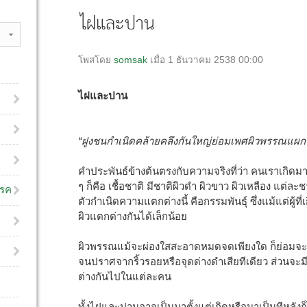
ไฝและปาน
โพสโดย
somsak
เมื่อ 1 ธันวาคม 2538 00:00
ไฝและปาน
“ฝูงชนกำเนิดคล้ายคลึงกันใหญ่ย่อมเพศผิวพรรณแผกบ
คำประพันธ์ข้างต้นตรงกับความจริงที่ว่า คนเราเกิดม
ๆ ก็คือ เชื้อชาติ มีชาติผิวดำ ผิวขาว ผิวเหลือง แต่ล
โรค
ตัวกำเนิดความแตกต่างนี้ คือกรรมพันธุ์ ซึ่งแม้แต่ผู้
ผิวแตกต่างกันได้เล็กน้อย
ผิวพรรณแม้จะผ่องใสสะอาดหมดจดเพียงใด ก็ย่อมจะต้อง
จนปราศจากริ้วรอยหรือจุดด่างดำเสียทีเดียว ส่วนจะ
ต่างกันไปในแต่ละคน
ทั้งไฝและปานอาจเป็นมาตั้งแต่เกิดหรือมาเป็นทีหลังก็ไ