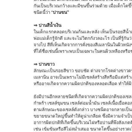
กันเป็นบริเวณกว้างและมีขนขึ้นร่วมด้วย เมื่อเด็กโตข
ชนิดนี้ว่า “
ปานขน”
⇒ ปานสีน้ำเงิน
ในเด็กแรกคลอดบริเวณก้นและหลัง เห็นเป็นรอยสีน้ำ
พ่อแม่เด็กรู้จักดี และจะไม่วิตกกังวลอะไร เป็นที่รู้กัน
จางไป สีที่เห็นเกิดจากการคั่งของสีเมลานินในผิวหนัง
ที่ได้ชื่อเช่นนี้เพราะพบเป็นเฉพาะในคนผิวเหลืองหรื
⇒ ปานขาว
ลักษณะเป็นรอยสีขาว ขอบชัด ต่างจากโรคด่างขาวตรงที
เมลานิน อาจเป็นเพราะไม่มีเซลล์สร้างสีหรือมีแต่สร้า
หรืออาจเกิดจากความผิดปกติของหลอดเลือด ทำให้ผิวบ
ยังมีปานอีกหลายชนิดที่เกิดจากความผิดปกติของเซลล์
กำพร้า เซลล์ขุมขน เซลล์ต่อมน้ำมัน เซลล์เนื้อเยื่อ
ตามลักษณะของเซลล์ดังกล่าว บางชนิดอาจกลายเป็นเนื
ขยายขนาดใหญ่ขึ้นทำให้ดูน่าเกลียด ซึ่งมีความจำเป็น
อาการผิดปกติที่เกิดขึ้นบริเวณไฝหรือปานที่พึงสังเกต
เช่น เข้มข้นหรือสีไม่สม่ำเสมอ ขนาดโตขึ้นอย่างรวดเร็