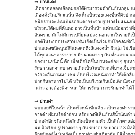
⇒ ปานแดง
เกิดจากหลอดเลือดฝอยใต้ผิวมารวมตัวกันเป็นกลุ่ม แ
เลือดคั่งในบริเวณนั้น จึงเห็นเป็นรอยแดงขึ้นที่ผิว
ชนิดราบจะเห็นเป็นรอยแดงกระจายรูปร่างไม่แน่นอน
บริเวณใต้ผมที่ต้นคอ อาจเป็นที่หน้า แต่พบน้อยกว่าที่
อันตราย มักไม่มีการเปลี่ยนแปลง นอกจากในรายที่
ปกติในระบบประสาท เช่น เกิดเป็นร่วมกับโรคลมชักไ
ปานแดงชนิดนูนมีสีแดงสดถึงสีแดงคล้ำ ผิวนุ่ม ไม่เร
ได้ทุกส่วนของร่างกาย มีขนาดต่าง ๆ กัน ตั้งแต่ขนาดเส
ของปานชนิดนี้ คือ เมื่อเด็กโตขึ้นปานจะค่อย ๆ ยุบห
รักษา นอกจากบางรายเกิดเป็นในบริเวณที่บาดเจ็บง่า
อวัยวะอื่นตามมา เช่น เป็นบริเวณหนังตาทำให้เด็กลืม
ปากกินอาหารไม่ได้ หรือเป็นบริเวณก้นเมื่อเด็กนั่งจ
กล่าว อาจต้องพิจารณาให้การรักษา การรักษาทำได้โ
⇒ ปานดำ
พบบ่อยที่ใบหน้า เป็นครึ่งหน้าซีกเดียว เป็นรอยดำราบ
อาจดำเข้มหรือดำอ่อน หรือบางทีเห็นเป็นสีน้ำเงินดำ ท
ปานดำอีกชนิดหนึ่งมักเกิดเป็นตามตัว เป็นสีน้ำตาลอ่อ
นม ผิวเรียบ รูปร่างต่าง ๆ กัน ขนาดประมาณ 2-3 มิลล
อีกชนิดหนึ่ง มักเกิดเป็นตามตัวเช่นเดียวกัน มีสีน้ำตา