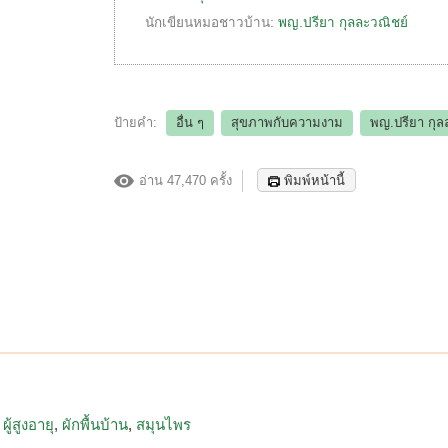
นักเขียนหมอชาวบ้าน:
พญ.ปรียา กุลละวณิชย์
ป้ายคำ:
อื่น ๆ
สุขภาพกับความงาม
พญ.ปรียา กุล
อ่าน 47,470 ครั้ง
พิมพ์หน้านี้
ผู้สูงอายุ
ผักพื้นบ้าน
สมุนไพร