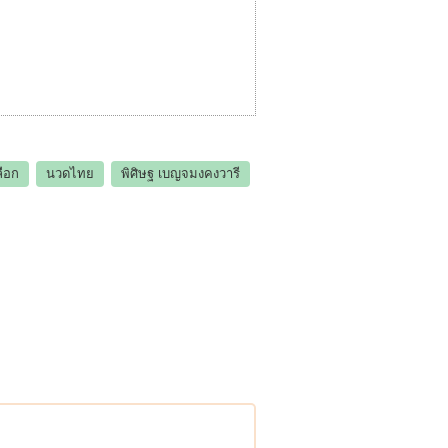
ือก
นวดไทย
พิศิษฐ เบญจมงคงวารี