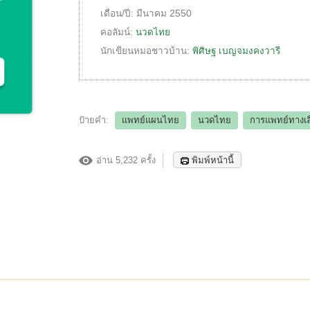
เดือน/ปี:
มีนาคม 2550
คอลัมน์:
นวดไทย
นักเขียนหมอชาวบ้าน:
พิศิษฐ เบญจมงคงวารี
ป้ายคำ:
แพทย์แผนไทย
นวดไทย
การแพทย์ทางเล
อ่าน 5,232 ครั้ง
พิมพ์หน้านี้