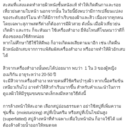
สะสมที่แสงแดดทำลายผิวหนังชั้นหนังแท้ ทำให้เกิดตีนกาและรอย
เหี่ยวย่นตามใบหน้า นอกจากนั้น ในวัยนี้ยังพบว่ามีการเปลี่ยนแปลง
ของระดับฮอร์โมน ทำให้มีการกำเริบของฝ้าและสิว เนื่องจากทุกคน
โดยเฉพาะสุภาพสตรีต่างก็ต้องการมีผิวสวย ดังนั้น เมื่อผิวเหี่ยวย่น
เกิดฝ้า และกระ ก็จะหันมา ใช้เครื่องสำอาง ยี่ห้อไหนที่โฆษณาว่าดีก็
ต้องขอลองใช้สักหน่อย
หากไม่ศึกษาวิธีใช้ให้ดีพอ ก็อาจเกิดผลเสียตามมาอีก เช่น เกิดผื่น
ผิวหนังอักเสบจากการแพ้สัมผัสเครื่องสำอาง หรืออาจทำให้ผิวอักเสบ
ได้
สิวจากเครื่องสำอางนั้นพบได้บ่อยมาก พบว่า 1 ใน 3 ของผู้หญิง
อเมริกัน อายุระหว่าง 20-50 ปี
จะมีสิวจากเครื่องสำอาง หลายคนที่ใช้ครีมบำรุงผิว หากเนื้อครีมข้น
เหนียวเกินไป อาจทำให้สิวกำเริบมากขึ้น สำหรับคำแนะนำในการ
ดูแลผิวให้มีรูขุมขนขนาดเล็กลงมีหลายวิธีดังนี้
การล้างหน้าให้สะอาด เลือกสบู่อ่อนธรรมดา อย่าใช้สบู่ที่เพิ่มความ
ชุ่มชื้น (moisturizing) สบู่ที่เป็นครีม หรือสบู่ที่เป็นไขมันสูง
(superfatted) สบู่ล้างหน้าที่ทำเฉพาะเพื่อใบหน้ามัน ก็อาจใช้ได้ แต่
ต้องล้างด้วยน้ำออกให้หมดจด