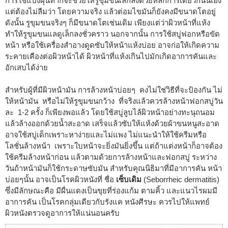
การใช้แป้งฝุ่นทาก็จะช่วยให้รูขุมขนเล็กลงด้วยหลักการเดียวกันนี้เอง
แต่ต้องไม่ลืมว่า โดยความจริง แล้วต่อมไขมันก็ยังคงมีขนาดโตอยู่
ดังนั้น รูขุมขนจริงๆ ก็มีขนาดโตเช่นเดิม เพียงแต่ว่าผิวหน้าที่แห้ง
ทำให้รูขุมขนแลดูเล็กลงชั่วคราว นอกจากนั้น การใช้สบู่ฟอกหรือขัด
หน้า หรือใช้เครื่องสำอางดูดซับให้หน้าแห้งบ่อย อาจก่อให้เกิดความ
ระคายเคืองต่อผิวหน้าได้ ผิวหน้าที่แห้งเกินไปมักเกิดอาการคันและ
อักเสบได้ง่าย
สำหรับผู้ที่มีผิวหน้ามัน การล้างหน้าบ่อยๆ คงไม่ใช่วิธีที่จะป้องกัน ไม่
ให้หน้ามัน หรือไม่ให้รูขุมขนกว้าง ที่จริงแล้วควรล้างหน้าฟอกสบู่วัน
ละ 1-2 ครั้ง ก็เพียงพอแล้ว โดยใช้สบู่ลูบไล้ผิวหน้าอย่างทะนุถนอม
แล้วล้างออกด้วยน้ำสะอาด เสร็จแล้วซับให้แห้งด้วยผ้าขนหนูสะอาด
อาจใช้สบู่เด็กเพราะหาง่ายและไม่แพง ไม่แนะนำให้ใช้ครีมหรือ
โลชั่นล้างหน้า เพราะใบหน้าจะยิ่งมันยิ่งขึ้น แต่ถ้าแต่งหน้าก็อาจต้อง
ใช้ครีมล้างหน้าก่อน แล้วตามด้วยการล้างหน้าและฟอกสบู่ ระหว่าง
วันถ้าหน้ามันก็ใช้กระดาษซับมัน สำหรับคุณนิธิมาที่มีอาการคัน หน้า
บ่อยๆนั้น อาจเป็นโรคผิวหนังที่ ชื่อ
เซ็บเดิม
(Seborrheic dermatitis)
ซึ่งมีลักษณะคือ มีผื่นแดงเป็นขุยที่ร่องแก้ม ตามคิ้ว และแนวไรผมมี
อาการคัน เป็นโรคกลุ่มเดียวกับรังแค หนังศีรษะ ควรไปให้แพทย์
ผิวหนังตรวจดูอาการให้แน่นอนครับ