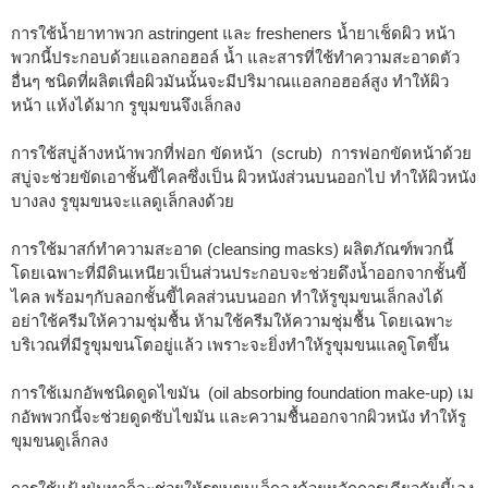
การใช้น้ำยาทาพวก astringent และ fresheners น้ำยาเช็ดผิว หน้า
พวกนี้ประกอบด้วยแอลกอฮอล์ น้ำ และสารที่ใช้ทำความสะอาดตัว
อื่นๆ ชนิดที่ผลิตเพื่อผิวมันนั้นจะมีปริมาณแอลกอฮอล์สูง ทำให้ผิว
หน้า แห้งได้มาก รูขุมขนจึงเล็กลง
การใช้สบู่ล้างหน้าพวกที่ฟอก ขัดหน้า (scrub) การฟอกขัดหน้าด้วย
สบู่จะช่วยขัดเอาชั้นขี้ไคลซึ่งเป็น ผิวหนังส่วนบนออกไป ทำให้ผิวหนัง
บางลง รูขุมขนจะแลดูเล็กลงด้วย
การใช้มาสก์ทำความสะอาด (cleansing masks) ผลิตภัณฑ์พวกนี้
โดยเฉพาะที่มีดินเหนียวเป็นส่วนประกอบจะช่วยดึงน้ำออกจากชั้นขี้
ไคล พร้อมๆกับลอกชั้นขี้ไคลส่วนบนออก ทำให้รูขุมขนเล็กลงได้
อย่าใช้ครีมให้ความชุ่มชื้น ห้ามใช้ครีมให้ความชุ่มชื้น โดยเฉพาะ
บริเวณที่มีรูขุมขนโตอยู่แล้ว เพราะจะยิ่งทำให้รูขุมขนแลดูโตขึ้น
การใช้เมกอัพชนิดดูดไขมัน (oil absorbing foundation make-up) เม
กอัพพวกนี้จะช่วยดูดซับไขมัน และความชื้นออกจากผิวหนัง ทำให้รู
ขุมขนดูเล็กลง