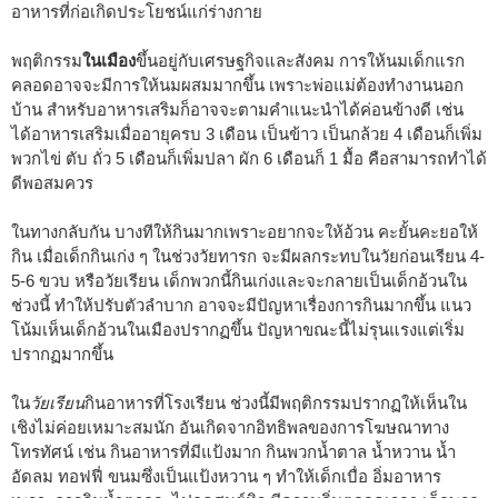
อาหารที่ก่อเกิดประโยชน์แก่ร่างกาย
พฤติกรรม
ในเมือง
ขึ้นอยู่กับเศรษฐกิจและสังคม การให้นมเด็กแรก
คลอดอาจจะมีการให้นมผสมมากขึ้น เพราะพ่อแม่ต้องทำงานนอก
บ้าน สำหรับอาหารเสริมก็อาจจะตามคำแนะนำได้ค่อนข้างดี เช่น
ได้อาหารเสริมเมื่ออายุครบ 3 เดือน เป็นข้าว เป็นกล้วย 4 เดือนก็เพิ่ม
พวกไข่ ตับ ถั่ว 5 เดือนก็เพิ่มปลา ผัก 6 เดือนก็ 1 มื้อ คือสามารถทำได้
ดีพอสมควร
ในทางกลับกัน บางทีให้กินมากเพราะอยากจะให้อ้วน คะยั้นคะยอให้
กิน เมื่อเด็กกินเก่ง ๆ ในช่วงวัยทารก จะมีผลกระทบในวัยก่อนเรียน 4-
5-6 ขวบ หรือวัยเรียน เด็กพวกนี้กินเก่งและจะกลายเป็นเด็กอ้วนใน
ช่วงนี้ ทำให้ปรับตัวลำบาก อาจจะมีปัญหาเรื่องการกินมากขึ้น แนว
โน้มเห็นเด็กอ้วนในเมืองปรากฏขึ้น ปัญหาขณะนี้ไม่รุนแรงแต่เริ่ม
ปรากฏมากขึ้น
ใน
วัยเรียน
กินอาหารที่โรงเรียน ช่วงนี้มีพฤติกรรมปรากฏให้เห็นใน
เชิงไม่ค่อยเหมาะสมนัก อันเกิดจากอิทธิพลของการโฆษณาทาง
โทรทัศน์ เช่น กินอาหารที่มีแป้งมาก กินพวกน้ำตาล น้ำหวาน น้ำ
อัดลม ทอฟฟี่ ขนมซึ่งเป็นแป้งหวาน ๆ ทำให้เด็กเบื่อ อิ่มอาหาร