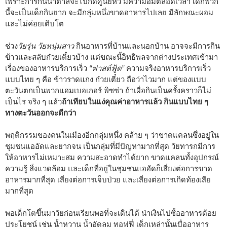
เพราะการกินน้ำตาลจะไปกดศูนย์หิว มีความอิ่มตลอดเวลา เด็กพวก
นี้จะเป็นเด็กกินยาก จะมีกลุ่มหนึ่งขาดอาหารไปเลย มีลักษณะผอม
และไม่ค่อยเติบโต
ช่วง
วัยรุ่น วัยหนุ่มสาว
กินอาหารที่บ้านและนอกบ้าน อาจจะมีการกิน
ข้าวและสลับก๋วยเตี๋ยวบ้าง แต่ขณะนี้อิทธิพลจากต่างประเทศเข้ามา
เรื่องของอาหารบริการเร็ว
“ฟาสต์ฟู้ด”
ความจริงอาหารบริการเร็ว
แบบไทย ๆ คือ ข้าวราดแกง ก๋วยเตี๋ยว ถือว่าไวมาก แต่ของแบบ
ตะวันตกเป็นพวกแฮมเบอเกอร์ พิซซ่า ถ้าเผื่อกินเป็นครั้งคราวก็ไม่
เป็นไร จริง ๆ แล้ว
ถ้าเทียบในแง่คุณค่าอาหารแล้ว กินแบบไทย ๆ
ทางตะวันออกจะดีกว่า
พฤติกรรมของคนในเมืองอีกกลุ่มหนึ่ง คล้าย ๆ ว่าขาดแคลนซึ่งอยู่ใน
ชุมชนแออัดและยากจน เป็นกลุ่มที่มีปัญหามากที่สุด วัยทารกมีการ
ให้อาหารไม่เหมาะสม ความสะอาดทำได้ยาก ขาดแคลนทั้งอุปกรณ์
ความรู้ สิ่งแวดล้อม และเด็กที่อยู่ในชุมชนแออัดก็เสี่ยงต่อการขาด
อาหารมากที่สุด เสี่ยงต่อการเจ็บป่วย และเสี่ยงต่อการเกิดท้องเสีย
มากที่สุด
พอเด็กโตขึ้นมาวัยก่อนเรียนพอที่จะเดินได้ นำเงินไปซื้ออาหารด้อย
ประโยชน์ เช่น น้ำหวาน น้ำอัดลม ทอฟฟี่ เด็กเหล่านั้นเบื่ออาหาร