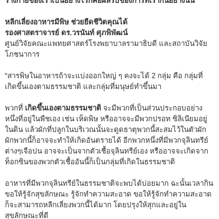
ร่างกายของเราเป็นอย่างไรก็คือผลรับของการที่เรากินอย่างนั้น”
หลีกเลี่ยงอาหารมีพิษ ช่วยยืดชีวิตคุณได้
รองศาสตราจารย์ ดร.วรนันท์ ศุภพิพัฒน์
ศูนย์วิจัยคณะแพทยศาสตร์โรงพยาบาลรามาธิบดี และสถาบันวิจัย
โภชนาการ
“สารพิษในอาหารถ้าจะแบ่งออกใหญ่ ๆ คงจะได้ 2 กลุ่ม คือ กลุ่มที่
เกิดขึ้นเองตามธรรมชาติ และกลุ่มที่มนุษย์ทำขึ้นมา
พวกที่
เกิดขึ้นเองตามธรรมชาติ
จะมีพวกที่เป็นส่วนประกอบอย่าง
หนึ่งที่อยู่ในพืชเอง เช่น เห็ดพิษ หรืออาจจะมีพวกปรอท ซิลิเนียมอยู่
ในดิน แล้วผักที่ปลูกในบริเวณนั้นจะดูดธาตุพวกนี้สะสมไว้ในตัวผัก
ผักพวกนี้ก็อาจจะทำให้เกิดอันตรายได้ อีกพวกหนึ่งที่มีพวกจุลินทรีย์
ต่างๆเจือปน อาจจะเป็นจากตัวเชื้อจุลินทรีย์เอง หรืออาจจะเกิดจาก
ท็อกซินของพวกตัวเชื้ออันนี้ก็เป็นกลุ่มที่เกิดในธรรมชาติ
อาหารที่มีพวกจุลินทรีย์ในธรรมชาติจะพบได้บ่อยมาก ฉะนั้นเวลากิน
ขอให้รู้จักสุขลักษณะ รู้จักทำความสะอาด ขอให้รู้จักทำความสะอาด
ก็จะสามารถหลีกเลี่ยงพวกนี้ได้มาก โดยปรุงให้สุกและอยู่ใน
สุขลักษณะที่ดี