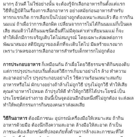
มากๆ อ้วนดี ไม่ใช่อย่างนั้น จะต้องรู้จักเลือกอาหารกินตั้งแต่แรก
วิธีที่ปฏิบัติในเรื่องการเลือกอาหาร อย่างสมัยก่อนอาหารสำหรับ
ทารกแรกเกิด การเลือกเป็นไปอย่างถูกต้องเหมาะสมแล้ว คือ การกิน
นมแม่ ถ้าเผื่อว่าการเลือกผิด เปลี่ยนจากการไม่ได้กินนมแม่ก็เป็นผล
เสีย สมมติว่าได้กินนมชนิดอื่นที่ไม่มีคุณค่าเท่าเทียมนมแม่ ก็จะ
ทำให้เด็กมีการเจริญเติบโตไม่สมบูรณ์ โดยเฉพาะส่งผลต่อการ
พัฒนาสมอง สติปัญญาของเด็กที่จะเติบโตไป มีผลร้ายแรงมาก
เพราะว่าผลของการเลือกอาหารสำหรับเด็กทารกไม่ถูกต้อง
การประกอบอาหาร
ก็เหมือนกัน ถ้าเผื่อโดยวิธีธรรมชาติกินของดิบ
แต่การปรุงประกอบเริ่มตั้งแต่วิธีการเก็บมาอย่างไร ล้าง ทำความ
สะอาดอย่างไร ปรุงประกอบอย่างไร ใช้ความร้อนเหมาะสมกับ
อาหารหรือไม่ ผักบางอย่างถ้าล้างไม่ถูกวิธี ปรุงไม่ถูกวิธี ทำให้เสีย
คุณค่าอาหารไปหมด ถ้าปรุงให้ดี ทำให้ถูกวิธีก็ได้ประโยชน์ เป็น
ประโยชน์ต่อร่างกาย อันนี้เป็นจุดอ่อนอีกอันหนึ่งที่ไม่ถูกต้อง จะส่งผล
ทำให้พฤติกรรมการกินของคนเราส่งผลเสีย
วิธีกินอาหาร
ต้องมีภาชนะ อุปกรณ์เครื่องมือให้เหมาะสม ถ้ากิน
อาหารด้วยมือ ต้องนึกถึงความสะอาด ล้างมือให้สะอาด ถ้าเป็น
ภาชนะต้องเลือกชนิดที่ปลอดภัยทั้งด้านการล้างและภาชนะที่ใส่