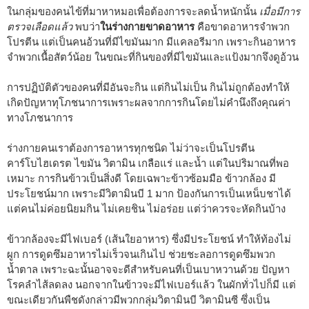
ในกลุ่มของคนไข้ที่มาหาหมอเพื่อต้องการจะลดน้ำหนักนั้น
เมื่อมีการ
ตรวจเลือดแล้ว
พบว่า
ในร่างกายขาดอาหาร
คือขาดอาหารจำพวก
โปรตีน แต่เป็นคนอ้วนที่มีไขมันมาก มีแคลอรีมาก เพราะกินอาหาร
จำพวกเนื้อสัตว์น้อย ในขณะที่กินของที่มีไขมันและแป้งมากจึงดูอ้วน
การปฏิบัติตัวของคนที่มีอันจะกิน แต่กินไม่เป็น กินไม่ถูกต้องทำให้
เกิดปัญหาทุโภชนาการเพราะผลจากการกินโดยไม่คำนึงถึงคุณค่า
ทางโภชนาการ
ร่างกายคนเราต้องการอาหารทุกชนิด ไม่ว่าจะเป็นโปรตีน
คาร์โบไฮเดรต ไขมัน วิตามิน เกลือแร่ และน้ำ แต่ในปริมาณที่พอ
เหมาะ การกินข้าวเป็นสิ่งดี โดยเฉพาะข้าวซ้อมมือ ข้าวกล้อง มี
ประโยชน์มาก เพราะมีวิตามินบี 1 มาก ป้องกันการเป็นเหน็บชาได้
แต่คนไม่ค่อยนิยมกิน ไม่เคยชิน ไม่อร่อย แต่ว่าควรจะหัดกินบ้าง
ข้าวกล้องจะมีไฟเบอร์ (เส้นใยอาหาร) ซึ่งมีประโยชน์ ทำให้ท้องไม่
ผูก การดูดซึมอาหารไม่เร็วจนเกินไป ช่วยชะลอการดูดซึมพวก
น้ำตาล เพราะฉะนั้นอาจจะดีสำหรับคนที่เป็นเบาหวานด้วย ปัญหา
โรคลำไส้ลดลง นอกจากในข้าวจะมีไฟเบอร์แล้ว ในผักทั่วไปก็มี แต่
ขณะเดียวกันพืชดังกล่าวมีพวกกลุ่มวิตามินบี วิตามินซี ซึ่งเป็น