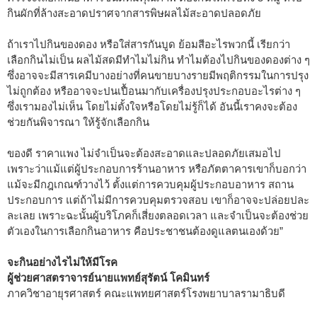
กินผักที่ล้างสะอาดปราศจากสารพิษผลไม้สะอาดปลอดภัย
ถ้าเราไปกินของดอง หรือใส่สารกันบูด ย้อมสีอะไรพวกนี้ เรียกว่า
เลือกกินไม่เป็น ผลไม้สดมีทำไมไม่กิน ทำไมต้องไปกินของดองต่าง ๆ
ซึ่งอาจจะมีสารเคมีบางอย่างที่คนขายบางรายมีพฤติกรรมในการปรุง
ไม่ถูกต้อง หรืออาจจะปนเปื้อนมากับเครื่องปรุงประกอบอะไรต่าง ๆ
ซึ่งเรามองไม่เห็น โดยไม่ตั้งใจหรือโดยไม่รู้ก็ได้ อันนี้เราคงจะต้อง
ช่วยกันพิจารณา ให้รู้จักเลือกกิน
ของดี ราคาแพง ไม่จำเป็นจะต้องสะอาดและปลอดภัยเสมอไป
เพราะว่าแม้แต่ผู้ประกอบการร้านอาหาร หรือภัตตาคารเขาก็บอกว่า
แม้จะมีกฎเกณฑ์วางไว้ ตั้งแต่การควบคุมผู้ประกอบอาหาร สถาน
ประกอบการ แต่ถ้าไม่มีการควบคุมตรวจสอบ เขาก็อาจจะปล่อยปละ
ละเลย เพราะฉะนั้นผู้บริโภคก็เสี่ยงตลอดเวลา และจำเป็นจะต้องช่วย
ตัวเองในการเลือกกินอาหาร คือประชาชนต้องดูแลตนเองด้วย”
จะกินอย่างไรไม่ให้มีโรค
ผู้ช่วยศาสตราจารย์นายแพทย์สุรัตน์ โคมินทร์
ภาควิชาอายุรศาสตร์ คณะแพทยศาสตร์โรงพยาบาลรามาธิบดี