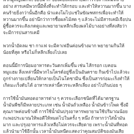
อย่าง สารเคมีพวกนี้มีทั้งที่จะทำให้กรอบ และทำให้หวานมากขึ้น บาง
คนร้ายยิ่งกว่านั้นอีกคือ นำแตงโมไปแช่ในขัณฑสกรเพื่อจะทำให้
หวานมากขึ้น อย่านึกว่าการซื้อผลไม้สด ๆ แล้วจะไม่มีสารเคมีเจือปน
ผู้ซื้อควรจะสังเกตดูและพยายามหลีกเลี่ยงผลไม้บางอย่างที่สงสัยว่า
จะมีการปนสารเคมี
พวกน้ำอัดลม ชา กาแฟ จะมีคาเฟอีนค่อนข้างมาก พยายามกินให้
น้อยที่สุด หรือไม่ก็หลีกเลี่ยงไปเลย
ตอนนี้มีการนิยมอาหารตะวันตกเพิ่มขึ้น เช่น ไส้กรอก เบคอน
หมูแฮม สิ่งเหล่านี้มีพวกไนโตรต์อยู่ซึ่งเป็นอันตราย กินเข้าไปแล้วจะ
ถูกร่างกายเปลี่ยนให้กลายเป็นไนโตซามีน ซึ่งเป็นสารก่อมะเร็งทำให้
เกิดมะเร็งตับได้ อาหารเหล่านี้ควรจะหลีกเลี่ยง อย่าไปกินบ่อย ๆ
การใช้น้ำมันทอดอาหารต่าง ๆ ควรจะเลือกชนิดที่ได้มาตรฐาน
น้ำมันพืชก็มีหลายประเภท เช่น น้ำมันถั่วเหลือง น้ำมันข้าวโพด ซึ่งมี
คุณภาพค่อนข้างดี การใช้น้ำมันปรุงอาหารพยายามใช้ปริมาณน้อย
กะพอประมาณให้พอดีให้หมดไปในครั้ง ๆ หนึ่ง ถ้าหากว่าใส่น้ำมัน
มาก และปรุงอาหารแล้วเหลือไม่ควรจะเสียดาย เพราะน้ำมันที่ทอด
แล้วนำมาใช้อีกนั้น เวลาน้ำมันหนืดแสดงว่าคุณสมบัติของมันเสีย