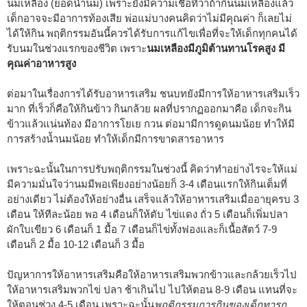
นมเหลือง (ยอดน้ำนม) เพราะยังมีความเชื่อที่ว่าถ้ากินนมเหลืองแล้ว
เด็กอาจจะมีอาการท้องเสีย พ่อแม่บางคนคิดว่าไม่มีคุณค่า ก็เลยไม่
ได้ให้กิน พฤติกรรมอันนี้ควรได้รับการแก้ไขเพื่อที่จะให้เด็กทุกคนได้
รับนมในช่วงแรกของชีวิต เพราะ
นมเหลืองมีภูมิต้านทานโรคสูง มี
คุณค่าอาหารสูง
ต่อมาในเรื่องการได้รับอาหารเสริม ชนบทยังมีการให้อาหารเสริมเร็ว
มาก ที่เร็วก็คือให้กินข้าว กินกล้วย ผลที่ปรากฏออกมาคือ เด็กจะกิน
ข้าวแล้วแน่นท้อง มีอาการโยเย กวน ต่อมามีการดูดนมน้อย ทำให้มี
การสร้างน้ำนมน้อย ทำให้เด็กมีการขาดสารอาหาร
เพราะฉะนั้นในการปรับพฤติกรรมในช่วงนี้ คิดว่าทำอย่างไรจะให้แม่
มีความมั่นใจว่านมมีพอเพียงอย่างน้อยก็ 3-4 เดือนแรกให้กินเต็มที่
อย่างเดียว ไม่ต้องให้อย่างอื่น เสร็จแล้วให้อาหารเสริมเมื่ออายุครบ 3
เดือน ให้ทีละน้อย พอ 4 เดือนก็ให้ตับ ไข่แดง ถั่ว 5 เดือนก็เพิ่มปลา
ผักใบเขียว 6 เดือนก็ 1 มื้อ 7 เดือนก็ไข่ทั้งฟองและก็เนื้อสัตว์ 7-9
เดือนก็ 2 มื้อ 10-12 เดือนก็ 3 มื้อ
ปัญหาการให้อาหารเสริมคือให้อาหารเสริมพวกข้าวและกล้วยเร็วไป
ให้อาหารเสริมพวกไข่ ปลา ช้าเกินไป ไปให้ตอน 8-9 เดือน แทนที่จะ
ให้ตอนช่วง 4-5 เดือน เพราะฉะนั้น
พฤติกรรมการกินของเด็กทารก