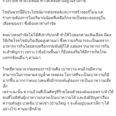
ร่างกายทำลายไม่หมด ทำให้เหลือค้างอยู่ในร่างกาย
ไขมันพวกนี้มีประโยชน์มากต่อเซลล์และการสร้างฮอร์โมน แต่
ร่างกายต้องการในปริมาณน้อยที่เหลือก็กลายเป็นขยะลอยอยู่ใน
เลือดของเรา ซึ่งต้องหาทางกำจัด
คนบางคนกำจัดไม่ได้ดีเท่ากับปกติ ทำให้ไปพอกตามเส้นเลือด มีผล
ให้เกิดโรคไขมันในเลือดสูงตามมา ซึ่งความจริงอาจจะเป็นผลจาก
อาหารการกินโดยตรงหรือกรรมพันธุ์ก็ได้ แต่ผลจากอาหารการกิน
จะสำคัญกว่า เพราะว่ายิ่งอ้วนขึ้นมา ก็ยิ่งส่งเสริมให้มีการเกิดโรค
แทรกซ้อนอื่น ๆ ตามมา
โรคที่ตามมาจากผลของการอ้วนคือ เบาหวาน คนอ้วนมีความ
สามารถในการเผาผลาญน้ำตาลลดลง โอกาสที่จะเป็นเบาหวานก็มี
มากขึ้น
มากกว่าคนบางคนซึ่งมีกรรมพันธุ์ของการเป็นเบาหวานเสีย
อีก
เพราะฉะนั้น ความอ้วนที่เป็นศัตรูที่ร้ายโดยตัวของมันเองเพราะทำให้
คนที่ไม่มีพันธุ์เบาหวานกลายเป็นเบาหวานได้ และยังมีปัญหาเรื่อง
ความดันสูง ปวดข้อ ปวดเข่า (บ้านใหญ่ ๆ จะตั้งอยู่บนเสาเล็ก ๆ ได้
อย่างไร) ตามมาอีกด้วย