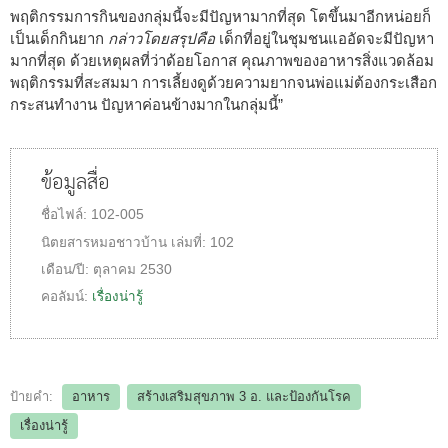
พฤติกรรมการกินของกลุ่มนี้จะมีปัญหามากที่สุด โตขึ้นมาอีกหน่อยก็
เป็นเด็กกินยาก
กล่าวโดยสรุปคือ
เด็กที่อยู่ในชุมชนแออัดจะมีปัญหา
มากที่สุด ด้วยเหตุผลที่ว่าด้อยโอกาส คุณภาพของอาหารสิ่งแวดล้อม
พฤติกรรมที่สะสมมา การเลี้ยงดูด้วยความยากจนพ่อแม่ต้องกระเสือก
กระสนทำงาน ปัญหาค่อนข้างมากในกลุ่มนี้”
ข้อมูลสื่อ
ชื่อไฟล์:
102-005
นิตยสารหมอชาวบ้าน
เล่มที่:
102
เดือน/ปี:
ตุลาคม 2530
คอลัมน์:
เรื่องน่ารู้
ป้ายคำ:
อาหาร
สร้างเสริมสุขภาพ 3 อ.​ และป้องกันโรค
เรื่องน่ารู้