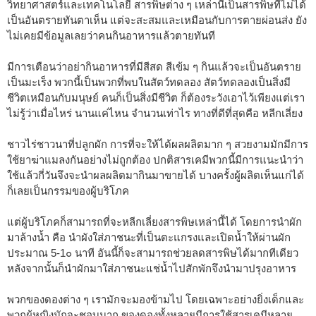
วิทยาศาสตร์และเทคโนโลยี สารพิษต่าง ๆ เหล่านี้เป็นสารพิษที่ไม่ได้
เป็นอันตรายทันตาเห็น แต่จะสะสมและเหมือนกับการตายผ่อนส่ง ยัง
ไม่เคยมีข้อมูลเลยว่าคนกินอาหารแล้วตายทันที
มีการเตือนว่าอย่ากินอาหารที่มีสีสด สีเข้ม ๆ กินแล้วจะเป็นอันตราย
เป็นมะเร็ง พวกนี้เป็นพวกที่พบในสัตว์ทดลอง สัตว์ทดลองเป็นสิ่งมี
ชีวิตเหมือนกับมนุษย์ คนก็เป็นสิ่งมีชีวิต ก็ต้องระวังเอาไว้เพียงแต่เรา
ไม่รู้ว่าเมื่อไหร่ นานแค่ไหน จำนวนเท่าไร ทางที่ดีที่สุดคือ หลีกเลี่ยง
ชาวไร่ชาวนาที่ปลูกผัก การที่จะให้ได้ผลผลิตมาก ๆ สวยงามมักมีการ
ใช้ยาฆ่าแมลงกันอย่างไม่ถูกต้อง ปกติสารเคมีพวกนี้มีการแนะนำว่า
ใช้แล้วกี่วันจึงจะนำผลผลิตมากินมาขายได้ บางครั้งผู้ผลิตเห็นแก่ได้
ก็เลยเป็นกรรมของผู้บริโภค
แต่ผู้บริโภคก็สามารถที่จะหลีกเลี่ยงสารพิษเหล่านี้ได้ โดยการนำผัก
มาล้างน้ำ คือ นำผังใส่ภาชนะที่เป็นตะแกรงและเปิดน้ำให้ผ่านผัก
ประมาณ 5-1๐ นาที อันนี้ก็จะสามารถช่วยลดสารพิษได้มากทีเดียว
หลังจากนั้นก็นำผักมาใส่ภาชนะแช่น้ำไปสักพักจึงนำมาปรุงอาหาร
พวกของดองต่าง ๆ เรามักจะมองข้ามไป โดยเฉพาะอย่างยิ่งเด็กและ
พวกผู้หญิงมักจะชอบมาก ของดองทั้งหลายมีการใช้สารเคมีหลาย