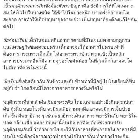
เป็นพฤติกรรมการกินซึ่งต้องพึ่งพา
ปัญหาคือ ยังมีการให้ที่ไม่เหมาะ
สม ให้เร็วไปในบางชนิด ให้ช้าไปในบางชนิด บางครั้งก็อาจจะไม่
สะอาด อาจทำให้เกิดปัญหาอุจจาระร่วง เป็นปัญหาที่จะต้องแก้ไขกัน
ต่อไป
วัยก่อนเรียน
เด็กในชนบทกินอาหารตามที่มีในชนบท ตามฤดูกาล
และเศรษฐกิจของครอบครัว เด็กอาจจะได้อาหารไม่ครบเท่าที่
ต้องการ กระเพาะเด็กเล็ก ได้อาหารพวกข้าว พวกแป้งเป็นหลัก
อาหารประเภทอื่นก็มีความจุของไขมันน้อย ในที่สุดเด็กก็อาจจะโต
ไม่ดีเท่าที่ควรในช่วงนี้
วัยเรียน
ก็เช่นเดียวกัน กินข้าวและกับข้าวเท่าที่มีอยู่ ไปโรงเรียนก็ขึ้น
อยู่กับว่า โรงเรียนมีโครงการอาหารกลางวันหรือไม่
พฤติกรรมที่น่ากลัวคือ
กินอาหารดิบ
โดยเฉพาะอย่างยิ่งกินพวกปลา
ดิบ กุ้งดิบ หอยโข่งดิบ จะมีผลเสียตามมาคือ อาจจะมีการเจ็บป่วย
เกิดขึ้น มีพยาธิต่าง ๆ เช่น พยาธิทางเดินอาหาร พยาธิในตับ พยาธิใน
ปอด กล้ามเนื้อ สมอง ปัญหานี้เป็นปัญหาที่จะต้องช่วยกันปรับ
พฤติกรรมอันนี้ ว่าทำอย่างไร จะให้กินอาหารที่สะอาดจริง อาหารที่มี
ประโยชน์ ต้องพิจารณาว่าทำอย่างไรในการกิน ทำอย่างไรจะกิน