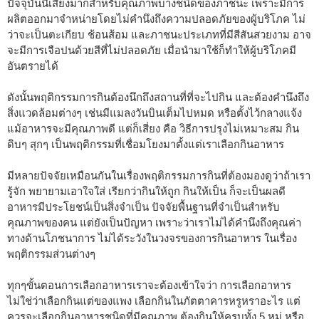
ปัจจุบันนี้เสี่ยงมากสำหรับคุณภาพบางชนิดของภาชนะ เพราะมีการ
ผลิตออกมาจำหน่ายโดยไม่คำนึงถึงความปลอดภัยของผู้บริโภค ไม่
ว่าจะเป็นตะเกียบ ช้อนส้อม และภาชนะประเภทที่มีสีสันสวยงาม อาจ
จะมีการเจือปนด้วยสีที่ไม่ปลอดภัย เมื่อนำมาใช้ก็ทำให้ผู้บริโภคมี
อันตรายได้
ดังนั้นพฤติกรรมการกินต้องนึกถึงสถานที่ที่จะไปกิน และต้องคำนึงถึง
สิ่งแวดล้อมต่างๆ เช่นมีแมลงวันบินเต็มไปหมด หรือตั้งไว้กลางแจ้ง
แม้อาหารจะมีคุณภาพดี แต่ก็เสี่ยง คือ วิธีการปรุงไม่เหมาะสม กิน
ดิบๆ สุกๆ เป็นพฤติกรรมที่เชื่อมโยงมาตั้งแต่เราเลือกกินอาหาร
มีหลายปัจจัยเหมือนกันในเรื่องพฤติกรรมการกินที่ต้องมองดูว่าถ้าเรา
รู้จัก พยายามเอาใจใส่ เรียกว่ากินให้ถูก กินให้เป็น ก็จะเป็นผลดี
อาหารมีประโยชน์เป็นสิ่งจำเป็น ปัจจัยพื้นฐานที่จำเป็นสำหรับ
คุณภาพของคน แต่ยังเป็นปัญหา เพราะว่าเราไม่ได้คำนึงถึงคุณค่า
ทางด้านโภชนาการ ไม่ได้ระวังในวงจรของการกินอาหาร ในเรื่อง
พฤติกรรมส่วนต่างๆ
ทุกๆขั้นตอนการเลือกอาหารเราจะต้องเข้าใจว่า การเลือกอาหาร
ไม่ใช่ว่าเลือกกินแต่ของแพง เลือกกินในภัตตาคารหรูหราอะไร แต่
ควรจะเลือกกินอาหารชนิดที่มีคุณภาพ ต้องกินให้ครบทั้ง 5 หมู่ หรือ