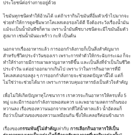
ประโยชน์ต่อร่างกายอยู่ด้วย
ไขมันทุกชนิดทำให้อ้วนได้ แต่ถ้าเรากินไขมันที่อิ่มตัวเข้าไปมากจะ
ช่วยทำให้การดูดซึมพวกโคเลสเตอรอลได้ดี จึงต้องระวังเรื่องน้ำมัน
แม้จะเป็นน้ำมันพืชก็ตาม เพราะน้ำมันพืชบางชนิดจะมีไขมันอิ่มตัว
สูงมาก เช่นน้ำมันมะพร้าว กะทิ เป็นต้น
นอกจากเรื่องอาหารแล้ว การออกกำลังกายก็เป็นสิ่งสำคัญมาก
สำหรับชีวิตประจำวันของเรา เพราะการทำตัวให้กระฉับกระเฉง ก็จะ
ทำให้ร่างกายมีการเผาผลาญอาหารดีขึ้น และเป็นสิ่งที่จำเป็นในชีวิต
ประจำวัน แต่อย่าออกมากเกินไป เพราะว่าในการกินอาหารที่มี
โคเลสเตอรอลสูง ๆ การออกกำลังกายจะช่วยลดปัญหานี้ได้ แต่ก็
ไม่ใช่ว่าจะช่วยได้มาก เพราะการควบคุมอาหารยังเป็นหัวใจสำคัญ
เพื่อไม่ให้เกิดปัญหาทุโภชนาการ เราควรจะกินอาหารให้ครบทั้ง 5
หมู่ และมีการออกกำลังกายพอสมควร และพยายามลดการกินของ
หวานลง เรื่องของหวานนอกจากพวกที่ใส่น้ำตาลแล้ว น้ำอัดลมก็
ถือว่าเป็นส่วนของของหวานเหมือนกัน ซึ่งให้แคลอรีค่อนข้างมาก
เรื่องของ
กรรมพันธุ์ไม่สำคัญ
เท่ากับ
การเลือกกินอาหารให้เป็น