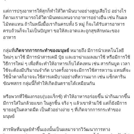
แต่การปรุงอาหารให้สุกก็ทำให้วิตามินบางอย่างสูญเสียไป อย่างไร
ก็ตามเราสามารถได้วิตามินทดแทนจากอาหารอย่างอื่น เช่น กินผล
ไม้ทดแทน ถ้าในหนึ่งมื้อเรากินครบทั้ง 5 หมู่ ก็จะได้รับสารอาหาร
ครบถ้วนก็จะไม่เป็นปัญหา ขอให้สะอาดและถูกสุขลักษณะของ
อาหาร
กลุ่มที่
เกิดจากการกระทำของมนุษย์
หมายถึง มีการนำเทคโนโลยี
ใหม่ๆ มาใช้ มีการนำสารเคมี ปุ๋ย และยาฆ่าแมลงมาใช้ หรือมีการใช้
วิธีการใหม่ ๆ เพื่อที่จะทำให้อาหารเก็บได้คงทน เช่น สารกันบูด เวลา
ใช้จะต้องมีปริมาณจำกัด บางครั้งอาจจะมีการใช้สารหวาน แทนที่จะ
ใช้น้ำตาลก็อาจจะใช้สารเคมีบางอย่างที่หวานมาก เช่น แซ็กคาริน
ขัณฑสกร กลุ่มนี้ก็ทำให้เกิดอันตรายได้เหมือนกัน
หรือพวกที่ใช้ผงกรอบ(บอแร็กซ์) ทำให้อาหารอร่อยขึ้น น่ากินมากขึ้น
มีการใส่ในกล้วยแขก ในลูกชิ้น จริง ๆ แล้วเขาห้ามใช้ แต่ก็ยังมีการ
ขายอยู่ในตลาดมืด เป็นตัวอย่างง่าย ๆ ที่เกิดจากการกระทำของ
มนุษย์
สารพิษที่มนุษย์ทำขึ้นเองนั้นเป็นผลมาจากวิวัฒนาการทาง