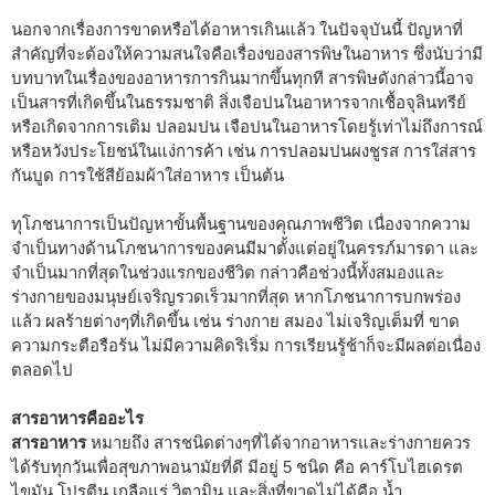
นอกจากเรื่องการขาดหรือได้อาหารเกินแล้ว ในปัจจุบันนี้ ปัญหาที่
สำคัญที่จะต้องให้ความสนใจคือเรื่องของสารพิษในอาหาร ซึ่งนับว่ามี
บทบาทในเรื่องของอาหารการกินมากขึ้นทุกที สารพิษดังกล่าวนี้อาจ
เป็นสารที่เกิดขึ้นในธรรมชาติ สิ่งเจือปนในอาหารจากเชื้อจุลินทรีย์
หรือเกิดจากการเติม ปลอมปน เจือปนในอาหารโดยรู้เท่าไม่ถึงการณ์
หรือหวังประโยชน์ในแง่การค้า เช่น การปลอมปนผงชูรส การใส่สาร
กันบูด การใช้สีย้อมผ้าใส่อาหาร เป็นต้น
ทุโภชนาการเป็นปัญหาขั้นพื้นฐานของคุณภาพชีวิต เนื่องจากความ
จำเป็นทางด้านโภชนาการของคนมีมาตั้งแต่อยู่ในครรภ์มารดา และ
จำเป็นมากที่สุดในช่วงแรกของชีวิต กล่าวคือช่วงนี้ทั้งสมองและ
ร่างกายของมนุษย์เจริญรวดเร็วมากที่สุด หากโภชนาการบกพร่อง
แล้ว ผลร้ายต่างๆที่เกิดขึ้น เช่น ร่างกาย สมอง ไม่เจริญเต็มที่ ขาด
ความกระตือรือร้น ไม่มีความคิดริเริ่ม การเรียนรู้ช้าก็จะมีผลต่อเนื่อง
ตลอดไป
สารอาหารคืออะไร
สารอาหาร
หมายถึง สารชนิดต่างๆที่ได้จากอาหารและร่างกายควร
ได้รับทุกวันเพื่อสุขภาพอนามัยที่ดี มีอยู่ 5 ชนิด คือ คาร์โบไฮเดรต
ไขมัน โปรตีน เกลือแร่ วิตามิน และสิ่งที่ขาดไม่ได้คือ น้ำ