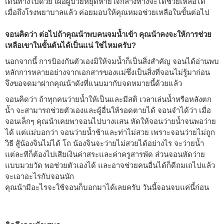
เดินทางไปด้วย เผื่อผู้ป่วยหยุดหายใจกลางทางจะได้ช่วยเหลือได้
เมื่อถึงโรงพยาบาลแล้ว ค่อยมอบให้คุณหมอช่วยเหลือในขั้นต่อไป
จอนคิดว่า ต่อไปถ้าคุณน้าพบคนจมน้ำเข้า คุณน้าคงจะให้การช่วย
เหลือเขาในขั้นต้นได้เป็นแน่ ใช่ไหมครับ?
นอกจากนี้ การป้องกันตัวเองมิให้จมน้ำก็เป็นสิ่งสำคัญ จอนได้อ่านพบ
หลักการหลายอย่างจากเอกสารของแม่ซึ่งเป็นสิ่งที่จอนไม่รู้มาก่อน
จึงขอจดมาฝากคุณน้าดังที่แนบมากับจดหมายนี้ด้วยแล้ว
จอนคิดว่า ถ้าทุกคนว่ายน้ำให้เป็นและมีสติ เวลาเล่นน้ำหรือหลังตก
น้ำ จะสามารถช่วยตัวเองและผู้อื่นให้รอดตายได้ จอนจำได้ว่า เมื่อ
จอนเล็กๆ คุณน้าเคยพาจอนไปบางแสน หัดให้จอนว่ายน้ำจนพอว่าย
ได้ แต่แม่บอกว่า จอนว่ายน้ำช้าและท่าไม่สวย เพราะจอนว่ายไม่ถูก
วิธี สู้น้องจินไม่ได้ โถ น้องจินจะว่ายไม่สวยได้อย่างไร จะว่ายน้ำ
แต่ละทีก็ต้องไปเสียเงินค่าสระและค่าครูสารพัด ส่วนจอนหัดว่าย
แบบมวยวัด พอช่วยตัวเองได้ และอาจช่วยคนอื่นได้ก็ดีถมเถไปแล้ว
จะเอาอะไรกับจอนนัก
คุณน้ามีอะไรจะใช้จอนก็บอกมาได้เลยครับ วันนี้จอนจบแค่นี้ก่อน