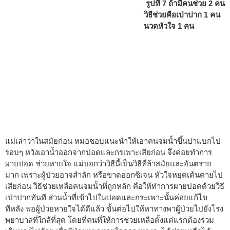
รูปที่ 7 ถ้ามีคนช่วย 2 คน
วิธีช่วยคือเป่าปาก 1 คน
นวดหัวใจ 1 คน
แม่เล่าว่าในสมัยก่อน หมอชอบแนะนำให้เอาคนจมน้ำขึ้นบ่าแบกไป
รอบๆ หวังเอาน้ำออกจากปอดและกรเพาะเสียก่อน จึงค่อยทำการ
ผายปอด ช่วยหายใจ แม่บอกว่าวิธีนี้เป็นวิธีที่ล้าสมัยและอันตราย
มาก เพราะผู้ป่วยอาจสำลัก หรือขาดออกซิเจน หัวใจหยุดเต้นตายไป
เสียก่อน วิธีช่วยเหลือคนจมน้ำที่ถูกหลัก คือให้ทำการผายปอดด้วยวิธี
เป่าปากทันที ส่วนน้ำที่เข้าไปในปอดและกระเพาะนั้นค่อยแก้ไข
ทีหลัง พอผู้ป่วยหายใจได้ดีแล้ว ขั้นต่อไปให้หาทางพาผู้ป่วยไปยังโรง
พยาบาลที่ใกล้ที่สุด โดยที่คนที่ให้การช่วยเหลือตั้งแต่แรกต้องร่วม