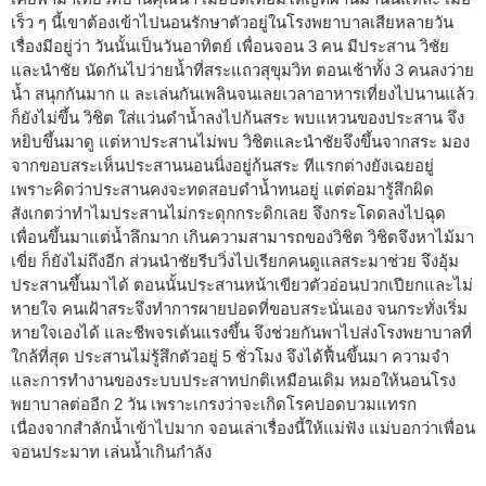
เร็ว ๆ นี้เขาต้องเข้าไปนอนรักษาตัวอยู่ในโรงพยาบาลเสียหลายวัน
เรื่องมีอยู่ว่า วันนั้นเป็นวันอาทิตย์ เพื่อนจอน 3 คน มีประสาน วิชัย
และนำชัย นัดกันไปว่ายน้ำที่สระแถวสุขุมวิท ตอนเช้าทั้ง 3 คนลงว่าย
น้ำ สนุกกันมาก แ ละเล่นกันเพลินจนเลยเวลาอาหารเที่ยงไปนานแล้ว
ก็ยังไม่ขึ้น วิชิต ใส่แว่นดำน้ำลงไปก้นสระ พบแหวนของประสาน จึง
หยิบขึ้นมาดู แต่หาประสานไม่พบ วิชิตและนำชัยจึงขึ้นจากสระ มอง
จากขอบสระเห็นประสานนอนนิ่งอยู่ก้นสระ ทีแรกต่างยังเฉยอยู่
เพราะคิดว่าประสานคงจะทดสอบดำน้ำทนอยู่ แต่ต่อมารู้สึกผิด
สังเกตว่าทำไมประสานไม่กระดุกกระดิกเลย จึงกระโดดลงไปฉุด
เพื่อนขึ้นมาแต่น้ำลึกมาก เกินความสามารถของวิชิต วิชิตจึงหาไม้มา
เขี่ย ก็ยังไม่ถึงอีก ส่วนนำชัยรีบวิ่งไปเรียกคนดูแลสระมาช่วย จึงอุ้ม
ประสานขึ้นมาได้ ตอนนั้นประสานหน้าเขียวตัวอ่อนปวกเปียกและไม่
หายใจ คนเฝ้าสระจึงทำการผายปอดที่ขอบสระนั่นเอง จนกระทั่งเริ่ม
หายใจเองได้ และชีพจรเต้นแรงขึ้น จึงช่วยกันพาไปส่งโรงพยาบาลที่
ใกล้ที่สุด ประสานไม่รู้สึกตัวอยู่ 5 ชั่วโมง จึงได้ฟื้นขึ้นมา ความจำ
และการทำงานของระบบประสาทปกติเหมือนเดิม หมอให้นอนโรง
พยาบาลต่ออีก 2 วัน เพราะเกรงว่าจะเกิดโรคปอดบวมแทรก
เนื่องจากสำลักน้ำเข้าไปมาก จอนเล่าเรื่องนี้ให้แม่ฟัง แม่บอกว่าเพื่อน
จอนประมาท เล่นน้ำเกินกำลัง