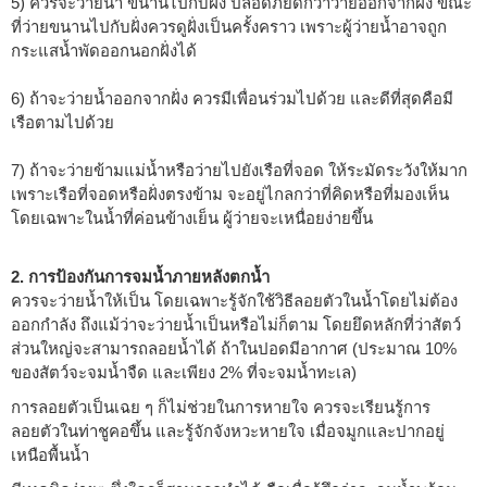
5) ควรจะว่ายน้ำ ขนานไปกับฝั่ง ปลอดภัยดีกว่าว่ายออกจากฝั่ง ขณะ
ที่ว่ายขนานไปกับฝั่งควรดูฝั่งเป็นครั้งคราว เพราะผู้ว่ายน้ำอาจถูก
กระแสน้ำพัดออกนอกฝั่งได้
6) ถ้าจะว่ายน้ำออกจากฝั่ง ควรมีเพื่อนร่วมไปด้วย และดีที่สุดคือมี
เรือตามไปด้วย
7) ถ้าจะว่ายข้ามแม่น้ำหรือว่ายไปยังเรือที่จอด ให้ระมัดระวังให้มาก
เพราะเรือที่จอดหรือฝั่งตรงข้าม จะอยู่ไกลกว่าที่คิดหรือที่มองเห็น
โดยเฉพาะในน้ำที่ค่อนข้างเย็น ผู้ว่ายจะเหนื่อยง่ายขึ้น
2. การป้องกันการจมน้ำภายหลังตกน้ำ
ควรจะว่ายน้ำให้เป็น โดยเฉพาะรู้จักใช้วิธีลอยตัวในน้ำโดยไม่ต้อง
ออกกำลัง ถึงแม้ว่าจะว่ายน้ำเป็นหรือไม่ก็ตาม โดยยึดหลักที่ว่าสัตว์
ส่วนใหญ่จะสามารถลอยน้ำได้ ถ้าในปอดมีอากาศ (ประมาณ 10%
ของสัตว์จะจมน้ำจืด และเพียง 2% ที่จะจมน้ำทะเล)
การลอยตัวเป็นเฉย ๆ ก็ไม่ช่วยในการหายใจ ควรจะเรียนรู้การ
ลอยตัวในท่าชูคอขึ้น และรู้จักจังหวะหายใจ เมื่อจมูกและปากอยู่
เหนือพื้นน้ำ