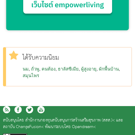
ได้รับความนิยม
นม
ถั่วพู
คนท้อง
ธาลัสซีเมีย
ผู้สูงอายุ
ผักพื้นบ้าน
สมุนไพร
สนับสนุนโดย
สำนักงานกองทุนสนับสนุนการสร้างเสริมสุขภาพ (สสส.)<
และ
สถาบัน ChangeFusion<
พัฒนาระบบโดย
Opendream<