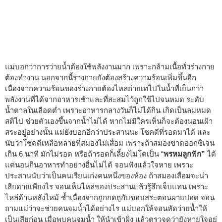
แม่บอกว่าการว่ายน้ำต้องใช้พลังงานมาก เพราะกล้ามเนื้อทั่วร่างกาย
ต้องทำงาน นอกจากนี้ร่างกายยังต้องสร้างความร้อนเพิ่มขึ้นอีก
เนื่องจากความร้อนของร่างกายต้องไหลถ่ายเทไปในน้ำที่เย็นกว่า
พลังงานที่ได้จากอาหารเช้าและที่สะสมไว้ถูกใช้ไปจนหมด ระดับ
น้ำตาลในเลือดต่ำ เพราะอาหารกลางวันก็ไม่ได้กิน เกิดเป็นลมหมด
สติไป ช่วยตัวเองขึ้นจากน้ำไม่ได้ หากไม่มีใครเห็นก็จะต้องนอนเฝ้า
สระอยู่อย่างนั้น แม่ยังบอกอีกว่าประสานนะ โชคดีที่รอดมาได้ และ
นับว่าโชคดีเหลือหลายที่สมองไม่เสื่อม เพราะถ้าสมองขาดออกซิเจน
เกิน 6 นาที มักไม่รอด หรือถ้ารอดก็เลี้ยงไม่โตเป็น “
พรหมลูกฟัก”
ได้
แต่นอนกินอาหารทำอย่างอื่นไม่ได้ จอนฟังแล้วใจหาย เพราะ
ประสานนับว่าเป็นคนเรียนเก่งคนหนึ่งของห้อง ถ้าสมองเสื่อมจะน่า
เสียดายเพียงไร จอนเห็นไหล่ของประสานแล้วรู้สึกเจ็บแทน เพราะ
ไหล่ด้านหลังไหม้ ช้ำเนื่องจากถูกกดถูกับขอบสระตอนผายปอด จอน
ถามแม่ว่าจะช่วยคนจมน้ำได้อย่างไร แม่บอกให้จอนหัดว่ายน้ำให้
เป็นเสียก่อน เมื่อพบคนจมน้ำ ให้นำเข้าฝั่ง แล้วตรวจดูว่ายังหายใจอยู่