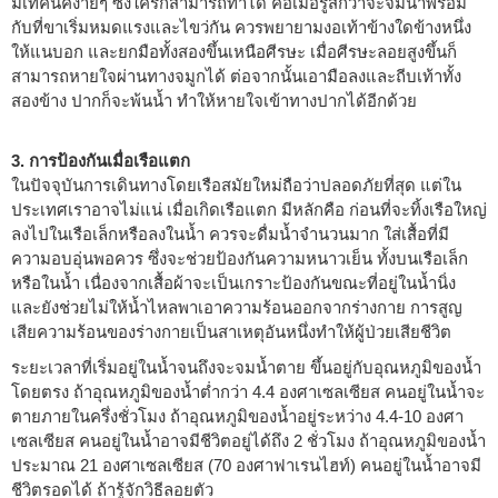
มีเทคนิคง่ายๆ ซึ่งใครก็สามารถทำได้ คือเมื่อรู้สึกว่าจะจมน้ำพร้อม
กับที่ขาเริ่มหมดแรงและไขว่กัน ควรพยายามงอเท้าข้างใดข้างหนึ่ง
ให้แนบอก และยกมือทั้งสองขึ้นเหนือศีรษะ เมื่อศีรษะลอยสูงขึ้นก็
สามารถหายใจผ่านทางจมูกได้ ต่อจากนั้นเอามือลงและถีบเท้าทั้ง
สองข้าง ปากก็จะพ้นน้ำ ทำให้หายใจเข้าทางปากได้อีกด้วย
3. การป้องกันเมื่อเรือแตก
ในปัจจุบันการเดินทางโดยเรือสมัยใหม่ถือว่าปลอดภัยที่สุด แต่ใน
ประเทศเราอาจไม่แน่ เมื่อเกิดเรือแตก มีหลักคือ ก่อนที่จะทิ้งเรือใหญ่
ลงไปในเรือเล็กหรือลงในน้ำ ควรจะดื่มน้ำจำนวนมาก ใส่เสื้อที่มี
ความอบอุ่นพอควร ซึ่งจะช่วยป้องกันความหนาวเย็น ทั้งบนเรือเล็ก
หรือในน้ำ เนื่องจากเสื้อผ้าจะเป็นเกราะป้องกันขณะที่อยู่ในน้ำนิ่ง
และยังช่วยไม่ให้น้ำไหลพาเอาความร้อนออกจากร่างกาย การสูญ
เสียความร้อนของร่างกายเป็นสาเหตุอันหนึ่งทำให้ผู้ป่วยเสียชีวิต
ระยะเวลาที่เริ่มอยู่ในน้ำจนถึงจะจมน้ำตาย ขึ้นอยู่กับอุณหภูมิของน้ำ
โดยตรง ถ้าอุณหภูมิของน้ำต่ำกว่า 4.4 องศาเซลเซียส คนอยู่ในน้ำจะ
ตายภายในครึ่งชั่วโมง ถ้าอุณหภูมิของน้ำอยู่ระหว่าง 4.4-10 องศา
เซลเซียส คนอยู่ในน้ำอาจมีชีวิตอยู่ได้ถึง 2 ชั่วโมง ถ้าอุณหภูมิของน้ำ
ประมาณ 21 องศาเซลเซียส (70 องศาฟาเรนไฮท์) คนอยู่ในน้ำอาจมี
ชีวิตรอดได้ ถ้ารู้จักวิธีลอยตัว