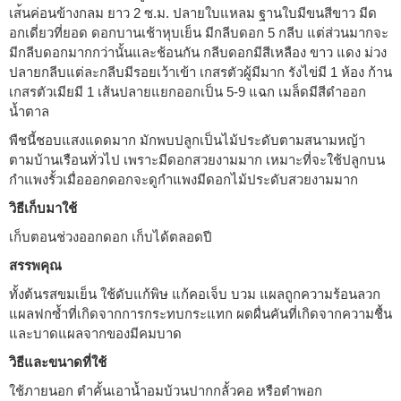
เส้นค่อนข้างกลม ยาว 2 ซ.ม. ปลายใบแหลม ฐานใบมีขนสีขาว มีด
อกเดี่ยวที่ยอด ดอกบานเช้าหุบเย็น มีกลีบดอก 5 กลีบ แต่ส่วนมากจะ
มีกลีบดอกมากกว่านั้นและช้อนกัน กลีบดอกมีสีเหลือง ขาว แดง ม่วง
ปลายกลีบแต่ละกลีบมีรอยเว้าเข้า เกสรตัวผู้มีมาก รังไข่มี 1 ห้อง ก้าน
เกสรตัวเมียมี 1 เส้นปลายแยกออกเป็น 5-9 แฉก เมล็ดมีสีดำออก
น้ำตาล
พืชนี้ชอบแสงแดดมาก มักพบปลูกเป็นไม้ประดับตามสนามหญ้า
ตามบ้านเรือนทั่วไป เพราะมีดอกสวยงามมาก เหมาะที่จะใช้ปลูกบน
กำแพงรั้วเมื่อออกดอกจะดูกำแพงมีดอกไม้ประดับสวยงามมาก
วิธีเก็บมาใช้
เก็บตอนช่วงออกดอก เก็บได้ตลอดปี
สรรพคุณ
ทั้งต้นรสขมเย็น ใช้ดับแก้พิษ แก้คอเจ็บ บวม แผลถูกความร้อนลวก
แผลฟกซ้ำที่เกิดจากการกระทบกระแทก ผดผื่นคันที่เกิดจากความชื้น
และบาดแผลจากของมีคมบาด
วิธีและขนาดที่ใช้
ใช้ภายนอก ตำคั้นเอาน้ำอมบ้วนปากกลั้วคอ หรือตำพอก