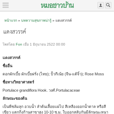
หน้าแรก
»
บทความสุขภาพน่ารู้
» แดงสวรรค์
แดงสวรรค์
โพสโดย
Fon
เมื่อ 1 มิถุนายน 2522 00:00
แดงสวรรค์
ชื่ออื่น
ดอกผักเบี้ย ผักเบี้ยฝรั่ง (ไทย); ปั้วกีเน้ย (จีน-แต้จิ๋ว); Rose Moss
ชื่อทางวิทยาศาสตร์
Portulace grandiflora Hook. วงศ์.Portulacaceae
ลักษณะของต้น
เป็นพืชล้มลุก อวบน้ำ ลำต้นเลื้อยแผ่ไป สีเหลืองออกน้ำตาล หรือสี
เขียว แตกกิ่งก้านสาขาสูง 10-10 ซ.ม. ใบออกสลับกันมีลักษณะหนา