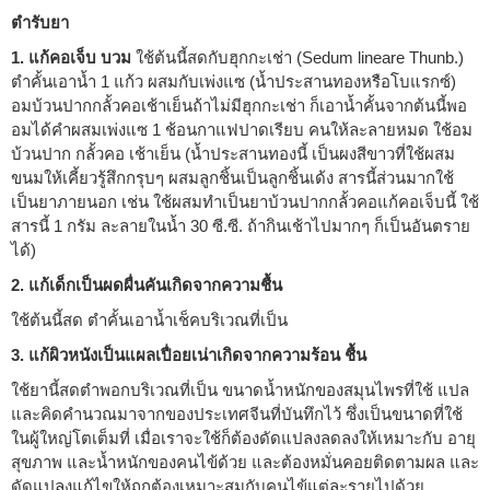
ตำรับยา
1. แก้คอเจ็บ บวม
ใช้ต้นนี้สดกับฮุกกะเช่า (Sedum lineare Thunb.)
ตำคั้นเอาน้ำ 1 แก้ว ผสมกับเพ่งแซ (น้ำประสานทองหรือโบแรกซ์)
อมบ้วนปากกลั้วคอเช้าเย็นถ้าไม่มีฮุกกะเช่า ก็เอาน้ำคั้นจากต้นนี้พอ
อมได้คำผสมเพ่งแซ 1 ช้อนกาแฟปาดเรียบ คนให้ละลายหมด ใช้อม
บ้วนปาก กลั้วคอ เช้าเย็น (น้ำประสานทองนี้ เป็นผงสีขาวที่ใช้ผสม
ขนมให้เคี้ยวรู้สึกกรุบๆ ผสมลูกชิ้นเป็นลูกชิ้นเด้ง สารนี้ส่วนมากใช้
เป็นยาภายนอก เช่น ใช้ผสมทำเป็นยาบ้วนปากกลั้วคอแก้คอเจ็บนี้ ใช้
สารนี้ 1 กรัม ละลายในน้ำ 30 ซี.ซี. ถ้ากินเช้าไปมากๆ ก็เป็นอันตราย
ได้)
2. แก้เด็กเป็นผดผื่นคันเกิดจากความชื้น
ใช้ต้นนี้สด ตำคั้นเอาน้ำเช็คบริเวณที่เป็น
3. แก้ผิวหนังเป็นแผลเปื่อยเน่าเกิดจากความร้อน ชื้น
ใช้ยานี้สดตำพอกบริเวณที่เป็น ขนาดน้ำหนักของสมุนไพรที่ใช้ แปล
และคิดคำนวณมาจากของประเทศจีนที่บันทึกไว้ ซึ่งเป็นขนาดที่ใช้
ในผู้ใหญ่โตเต็มที่ เมื่อเราจะใช้ก็ต้องดัดแปลงลดลงให้เหมาะกับ อายุ
สุขภาพ และน้ำหนักของคนไข้ด้วย และต้องหมั่นคอยติดตามผล และ
ดัดแปลงแก้ไขให้ถูกต้องเหมาะสมกับคนไข้แต่ละรายไปด้วย