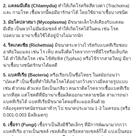
2. แคลมมีเดีย (Chlamydia)
ทำให้เกิดโรคริดสีดวงตา (Trachoma)
และ กามโรค เชื้อพวกนี้พอมียารักษาได้ โดยใช้ยาฆ่าเชื้อบางชนิด
3. มัยโคปลาสมา (Mycoplasma)
มีขนาดเล็กใกล้เคียงกับแคลม
มีเดีย เป็นพวกไม่มีผนังเซลล์ ทำให้เกิดโรคได้ในคน เช่น โรค
ปอดบวม ยาฆ่าเชื้อใช้ได้อยู่บ้างไม่มากนัก
4. ริคเกตเซีย (Richettsia)
มีขนาดระหว่างไวรัสกับแบคทีเรียชอบ
อาศัยในแมลง เช่น ไร เห็บ คนจึงติดโรคจากการที่มีไรหรือเห็บกัด
ได้ ทำให้เกิดโรค เช่น ไข้ทัยฟัส (Typhus) หรือไข้รากสาดใหญ่ มียา
ฆ่าเชื้อบางชนิดรักษาได้ผลดี
5. แบคทีเรีย (Bacteria)
หรือเรียกเป็นชื่อไทยๆ ในสมัยก่อนว่า
“บัคเตรี”
เป็นเชื้อที่ทำให้เกิดโรคได้อย่างกว้างขวางมีหลายรูปแบบ
เช่น ตัวกลม ตัวแท่ง บิดเป็นเกลียว คนเราติดโรคจากเชื้อแบคทีเรีย
มากที่สุด แต่โชคดีที่มียาฆ่าเชื้อผลิตออกมาหลายชนิด สามารถฆ่า
แบคทีเรียได้ แบคทีเรียมีขนาดโตพอที่จะมองเห็นด้วย
กล้องจุลทรรศน์ธรรมดาทั่วๆ ไป ขนาดประมาณ 1-3 ไมครอน (หรือ
0.001-0.003 มิลลิเมตร)
6. เชื้อรา (Fungi)
เชื้อราเป็นสิ่งมีชีวิตเล็กๆ ที่มีการพัฒนามากกว่า
แบคทีเรีย อาจเป็นเซลล์ เซลล์เดียวหรือหลายเซลล์ก็ได้ แบ่งเป็นสอง