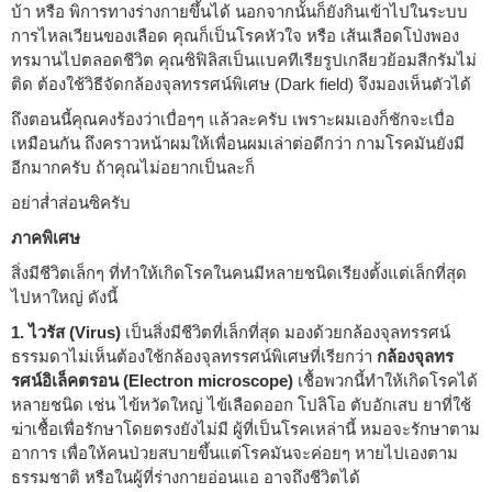
บ้า หรือ พิการทางร่างกายขึ้นได้ นอกจากนั้นก็ยังกินเข้าไปในระบบ
การไหลเวียนของเลือด คุณก็เป็นโรคหัวใจ หรือ เส้นเลือดโป่งพอง
ทรมานไปตลอดชีวิต คุณซิฟิลิสเป็นแบคทีเรียรูปเกลียวย้อมสีกรัมไม่
ติด ต้องใช้วิธีจัดกล้องจุลทรรศน์พิเศษ (Dark field) จึงมองเห็นตัวได้
ถึงตอนนี้คุณคงร้องว่าเบื่อๆๆ แล้วละครับ เพราะผมเองก็ชักจะเบื่อ
เหมือนกัน ถึงคราวหน้าผมให้เพื่อนผมเล่าต่อดีกว่า กามโรคมันยังมี
อีกมากครับ ถ้าคุณไม่อยากเป็นละก็
อย่าส่ำส่อนซิครับ
ภาคพิเศษ
สิ่งมีชีวิตเล็กๆ ที่ทำให้เกิดโรคในคนมีหลายชนิดเรียงตั้งแต่เล็กที่สุด
ไปหาใหญ่ ดังนี้
1. ไวรัส (Virus)
เป็นสิ่งมีชีวิตที่เล็กที่สุด มองด้วยกล้องจุลทรรศน์
ธรรมดาไม่เห็นต้องใช้กล้องจุลทรรศน์พิเศษที่เรียกว่า
กล้องจุลทร
รศน์อิเล็คตรอน (Electron microscope)
เชื้อพวกนี้ทำให้เกิดโรคได้
หลายชนิด เช่น ไข้หวัดใหญ่ ไข้เลือดออก โปลิโอ ตับอักเสบ ยาที่ใช้
ฆ่าเชื้อเพื่อรักษาโดยตรงยังไม่มี ผู้ที่เป็นโรคเหล่านี้ หมอจะรักษาตาม
อาการ เพื่อให้คนป่วยสบายขึ้นแต่โรคมันจะค่อยๆ หายไปเองตาม
ธรรมชาติ หรือในผู้ที่ร่างกายอ่อนแอ อาจถึงชีวิตได้