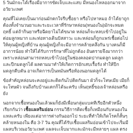
5 วันมักจะได้เรื่องมีอาการขัดเจ็บและแสบ มีหนองไหลออกมาจาก
อวัยวะเพศ
คุณที่ไม่เคยเป็นมาก่อนมักตกใจรีบซื้อยา หรือไปหาหมอ ถ้าได้ยาถูก
ต้องทั้งจำนวนยาและระยะเวลาที่รักษาหล่อน(หนองใน)มักจะหมด
ฤทธิ์ แต่ถ้ากินยาหรือฉีดยาไม่ได้ขนาด หล่อนก็จะหลบเข้าไปอยู่ใน
ต่อมลูกหมาก และท่อทางเดินปัสสาวะ และหล่อนก็ถูกแพร่เชื้อต่อไป
ให้คุณผู้หญิงที่บ้าน คุณผู้หญิงก็จะมีอาการคล้ายคลึงกัน บางคนก็มี
อาการน้อย ทำให้ได้รับการรักษาที่ไม่ถูกต้อง อันตรายจึงมากกว่า
เพราะหล่อนสามารถหลบเข้าไปอยู่ในช่องคลอดปากมดลูก มดลูก
และปีกมดลูกได้ ผลตามมาทำให้เกิดการอักเสบเรื้อรัง ทำให้ปีก
มดลูกตีบตัน อาจเกิดการเป็นหมันหรือท้องนอกมดลูกได้
ข้อสำคัญหล่อนจะคงอยู่และติดกันไปติดกันมา ผัวก็จะโทษเมีย เมียก็
จะโทษผัว จนถึงกับบ้านแตกก็ได้นะครับ เห็นฤทธิ์ของเจ้าหล่อนหรือ
ยัง
นอกจากเชื้อหนองในแล้วผมก็ยังมีเพื่อนกลุ่มแบคทีเรียอีกตัวหนึ่ง
เรียกกันว่า
เชื้อแผลริมอ่อน
กรรมวิธีการติดเชื้อก็เหมือนกับหนองใน
แหละครับ เพียงแต่อาการต่างกันออกไป ระยะที่ทำให้เกิดโรคก็สั้นๆ
คล้ายหนองใน คือ 3-7 วัน คุณที่ได้รับเชื้อแผลริมอ่อนเข้าไปจะเริ่มมี
แผลบริเวณอวัยวะเพศ แผลจะเจ็บมากและมักจะมีหลายๆ แผล ตรง