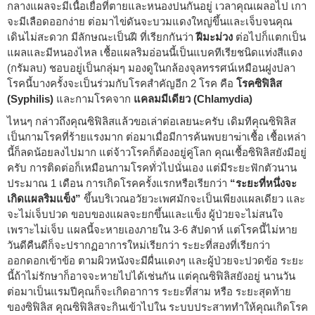
กลางแผลจะมีเนื้อเยื่อที่ตายและหนองปนกันอยู่ เวลาคุณเผลอไป เกา
จะมีเลือดออกง่าย ต่อมาไข่ดันจะบวมแดงใหญ่ขึ้นและเจ็บจนคุณ
เดินไม่สะดวก มีลักษณะเป็นฝี ที่เรียกกันว่า
ฝีมะม่วง
ต่อไปก็แตกเป็น
แผลและมีหนองไหล เชื้อแผลริมอ่อนนี้เป็นแบคทีเรียชนิดแท่งสีแดง
(กรัมลบ) ชอบอยู่เป็นกลุ่มๆ มองดูในกล้องจุลทรรศน์เหมือนฝูงปลา
โรคนี้บางครั้งจะเป็นร่วมกับโรคสำคัญอีก 2 โรค คือ
โรคซิฟิลิส
(Syphilis)
และกามโรคจาก
แคลมมีเดียว (Chlamydia)
ไหนๆ กล่าวถึงคุณซิฟิลิสแล้วขอเล่าต่อเลยนะครับ เดิมทีคุณซิฟิลิส
เป็นกามโรคที่ร้ายแรงมาก ต่อมาเมื่อมีการค้นพบยาฆ่าเชื้อ เชื้อเหล่า
นี้ก็ลดน้อยลงไปมาก แต่จ้าวโรคก็ต้องอยู่คู่โลก คุณเชื้อซิฟิลิสยังมีอยู่
ครับ การติดต่อก็เหมือนกามโรคทั่วไปนั่นเอง แต่มีระยะฟักตัวนาน
ประมาณ 1 เดือน การเกิดโรคครั้งแรกหรือเรียกว่า
“ระยะที่หนึ่งจะ
เกิดแผลริมแข็ง”
ขึ้นบริเวณอวัยวะเพศมักจะเป็นเพียงแผลเดียว และ
จะไม่เจ็บปวด ขอบของแผลจะยกขึ้นและแข็ง ผู้ป่วยจะไม่สนใจ
เพราะไม่เจ็บ แผลนี้จะหายเองภายใน 3-6 สัปดาห์ แต่โรคนี้ไม่หาย
วันดีคืนดีก็จะปรากฏอาการใหม่เรียกว่า ระยะที่สองที่เรียกว่า
ออกดอกเข้าข้อ ตามผิวหนังจะมีผื่นแดงๆ และผู้ป่วยจะปวดข้อ ระยะ
นี้ถ้าไม่รักษาก็อาจจะหายไปได้เช่นกัน แต่คุณซิฟิลิสยังอยู่ นานวัน
ต่อมาเป็นแรมปีคุณก็จะเกิดอาการ ระยะที่สาม หรือ ระยะสุดท้าย
ของซิฟิลิส คุณซิฟิลิสจะกินเข้าไปใน ระบบประสาททำให้คุณเกิดโรค