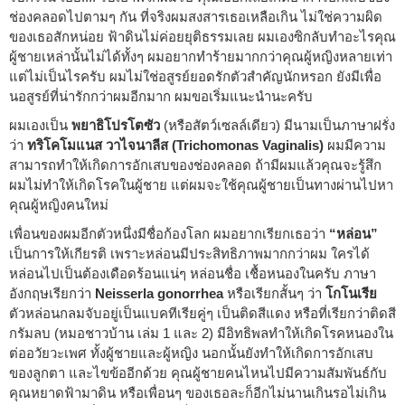
ช่องคลอดไปตามๆ กัน ที่จริงผมสงสารเธอเหลือเกิน ไม่ใช่ความผิด
ของเธอสักหน่อย ฟ้าดินไม่ค่อยยุติธรรมเลย ผมเองซิกลับทำอะไรคุณ
ผู้ชายเหล่านั้นไม่ได้ทั้งๆ ผมอยากทำร้ายมากกว่าคุณผู้หญิงหลายเท่า
แต่ไม่เป็นไรครับ ผมไม่ใช่อสูรย์ยอดรักตัวสำคัญนักหรอก ยังมีเพื่อ
นอสูรย์ที่น่ารักกว่าผมอีกมาก ผมขอเริ่มแนะนำนะครับ
ผมเองเป็น
พยาธิโปรโตซัว
(หรือสัตว์เซลล์เดียว) มีนามเป็นภาษาฝรั่ง
ว่า
ทริโคโมแนส วาไจนาลีส (Trichomonas Vaginalis)
ผมมีความ
สามารถทำให้เกิดการอักเสบของช่องคลอด ถ้ามีผมแล้วคุณจะรู้สึก
ผมไม่ทำให้เกิดโรคในผู้ชาย แต่ผมจะใช้คุณผู้ชายเป็นทางผ่านไปหา
คุณผู้หญิงคนใหม่
เพื่อนของผมอีกตัวหนึ่งมีชื่อก้องโลก ผมอยากเรียกเธอว่า
“หล่อน”
เป็นการให้เกียรติ เพราะหล่อนมีประสิทธิภาพมากกว่าผม ใครได้
หล่อนไปเป็นต้องเดือดร้อนแน่ๆ หล่อนชื่อ เชื้อหนองในครับ ภาษา
อังกฤษเรียกว่า
Neisserla gonorrhea
หรือเรียกสั้นๆ ว่า
โกโนเรีย
ตัวหล่อนกลมจับอยู่เป็นแบคทีเรียคู่ๆ เป็นติดสีแดง หรือที่เรียกว่าติดสี
กรัมลบ (หมอชาวบ้าน เล่ม 1 และ 2) มีอิทธิพลทำให้เกิดโรคหนองใน
ต่ออวัยวะเพศ ทั้งผู้ชายและผู้หญิง นอกนั้นยังทำให้เกิดการอักเสบ
ของลูกตา และไขข้ออีกด้วย คุณผู้ชายคนไหนไปมีความสัมพันธ์กับ
คุณหยาดฟ้ามาดิน หรือเพื่อนๆ ของเธอละก็อีกไม่นานเกินรอไม่เกิน