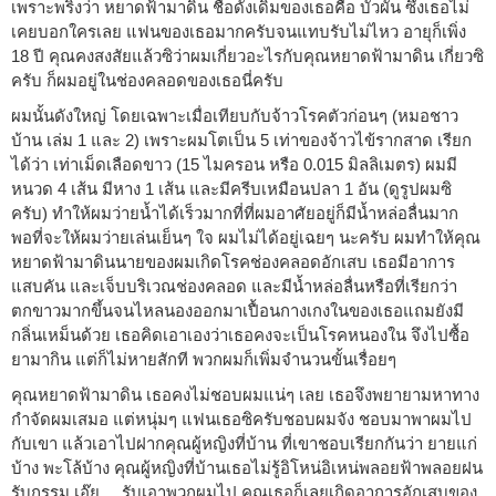
เพราะพริ้งว่า หยาดฟ้ามาดิน ชื่อดั้งเดิมของเธอคือ บัวผัน ซึ่งเธอไม่
เคยบอกใครเลย แฟนของเธอมากครับจนแทบรับไม่ไหว อายุก็เพิ่ง
18 ปี คุณคงสงสัยแล้วซิว่าผมเกี่ยวอะไรกับคุณหยาดฟ้ามาดิน เกี่ยวซิ
ครับ ก็ผมอยู่ในช่องคลอดของเธอนี่ครับ
ผมนั้นดังใหญ่ โดยเฉพาะเมื่อเทียบกับจ้าวโรคตัวก่อนๆ (หมอชาว
บ้าน เล่ม 1 และ 2) เพราะผมโตเป็น 5 เท่าของจ้าวไข้รากสาด เรียก
ได้ว่า เท่าเม็ดเลือดขาว (15 ไมครอน หรือ 0.015 มิลลิเมตร) ผมมี
หนวด 4 เส้น มีหาง 1 เส้น และมีครีบเหมือนปลา 1 อัน (ดูรูปผมซิ
ครับ) ทำให้ผมว่ายน้ำได้เร็วมากที่ที่ผมอาศัยอยู่ก็มีน้ำหล่อลื่นมาก
พอที่จะให้ผมว่ายเล่นเย็นๆ ใจ ผมไม่ได้อยู่เฉยๆ นะครับ ผมทำให้คุณ
หยาดฟ้ามาดินนายของผมเกิดโรคช่องคลอดอักเสบ เธอมีอาการ
แสบคัน และเจ็บบริเวณช่องคลอด และมีน้ำหล่อลื่นหรือที่เรียกว่า
ตกขาวมากขึ้นจนไหลนองออกมาเปื้อนกางเกงในของเธอแถมยังมี
กลิ่นเหม็นด้วย เธอคิดเอาเองว่าเธอคงจะเป็นโรคหนองใน จึงไปซื้อ
ยามากิน แต่ก็ไม่หายสักที พวกผมก็เพิ่มจำนวนขั้นเรื่อยๆ
คุณหยาดฟ้ามาดิน เธอคงไม่ชอบผมแน่ๆ เลย เธอจึงพยายามหาทาง
กำจัดผมเสมอ แต่หนุ่มๆ แฟนเธอซิครับชอบผมจัง ชอบมาพาผมไป
กับเขา แล้วเอาไปฝากคุณผู้หญิงที่บ้าน ที่เขาชอบเรียกกันว่า ยายแก่
บ้าง พะโล้บ้าง คุณผู้หญิงที่บ้านเธอไม่รู้อิโหน่อิเหน่พลอยฟ้าพลอยฝน
รับกรรม เอ๊ย.... รับเอาพวกผมไป คุณเธอก็เลยเกิดอาการอักเสบของ