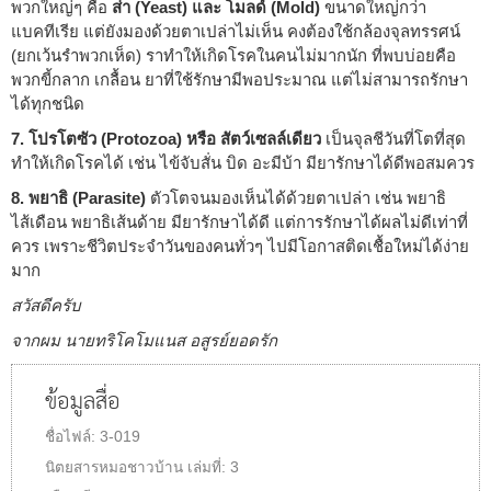
พวกใหญ่ๆ คือ
ส่า (Yeast) และ โมลด์ (Mold)
ขนาดใหญ่กว่า
แบคทีเรีย แต่ยังมองด้วยตาเปล่าไม่เห็น คงต้องใช้กล้องจุลทรรศน์
(ยกเว้นรำพวกเห็ด) ราทำให้เกิดโรคในคนไม่มากนัก ที่พบบ่อยคือ
พวกขี้กลาก เกลื้อน ยาที่ใช้รักษามีพอประมาณ แต่ไม่สามารถรักษา
ได้ทุกชนิด
7. โปรโตซัว (Protozoa) หรือ สัตว์เซลล์เดียว
เป็นจุลชีวันที่โตที่สุด
ทำให้เกิดโรคได้ เช่น ไข้จับสั่น บิด อะมีบ้า มียารักษาได้ดีพอสมควร
8. พยาธิ (Parasite)
ตัวโตจนมองเห็นได้ด้วยตาเปล่า เช่น พยาธิ
ไส้เดือน พยาธิเส้นด้าย มียารักษาได้ดี แต่การรักษาได้ผลไม่ดีเท่าที่
ควร เพราะชีวิตประจำวันของคนทั่วๆ ไปมีโอกาสติดเชื้อใหม่ได้ง่าย
มาก
สวัสดีครับ
จากผม นายทริโคโมแนส อสูรย์ยอดรัก
ข้อมูลสื่อ
ชื่อไฟล์:
3-019
นิตยสารหมอชาวบ้าน
เล่มที่:
3