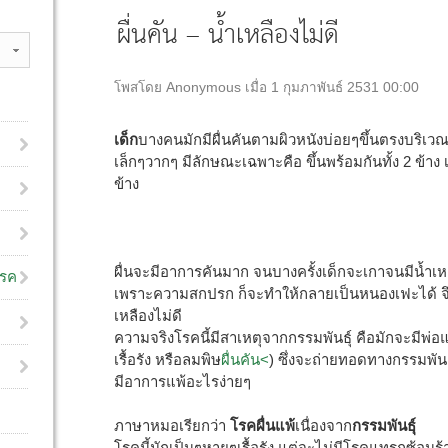
ผื่นคัน – น้ำเหลืองไม่ดี
โพสโดย Anonymous เมื่อ 1 กุมภาพันธ์ 2531 00:00
เด็ก
บางคนมักมีผื่นคันตามผิวหนังบ่อยๆขึ้นตรงบริเวณ
เล็กๆวากๆ มีลักษณะเฉพาะคือ ขึ้นพร้อมกันทั้ง 2 ข้าง เช่
ข้าง
ผื่นจะมีอาการคันมาก จนบางครั้งเด็กจะเกาจนมีน้ำเหล
โรค
เพราะความสกปรก ก็จะทำให้กลายเป็นหนองเฟะได้ จึง
เหลืองไม่ดี
ความจริงโรคนี้มีสาเหตุจากกรรมพันธุ์ คือมักจะมีพ่อแม่
เรื้อรัง หรือลมพิษ
ผื่นคัน<
) ซึ่งจะถ่ายทอดทางกรรมพันธ
มีอาการแพ้อะไรง่ายๆ
ภาษาหมอเรียกว่า
โรคผื่นแพ้
เนื่องจาก
กรรมพันธุ์
โรคนี้มักเป็นๆหายๆเรื้อรัง แต่จะไม่มีโรคแทรกซ้อนร