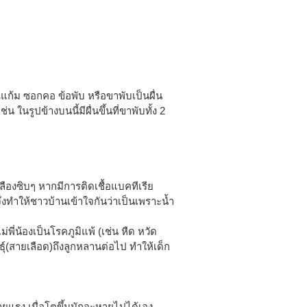
แก้ม ซอกคอ ข้อพับ หรือขาพับเป็นผื่น
น ในรูปข้างบนนี้มีผื่นขึ้นที่ขาพับทั้ง 2
ืองซิบๆ หากมีการติดเชื้อแบคทีเรีย
ทำให้ชาวบ้านเข้าใจกันว่าเป็นเพราะน้ำ
พี่น้องเป็นโรคภูมิแพ้ (เช่น หืด หวัด
ุ์(สายเลือด)ถึงลูกหลานต่อไป ทำให้เด็ก
้ายแรง เมื่อโตขึ้นมักจะหายไปได้เอง