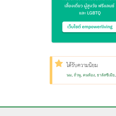
ได้รับความนิยม
นม
ถั่วพู
คนท้อง
ธาลัสซีเมีย