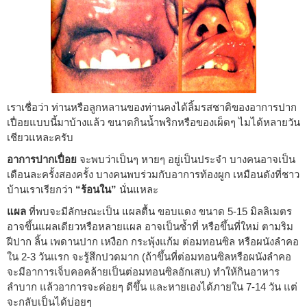
เราเชื่อว่า ท่านหรือลูกหลานของท่านคงได้ลิ้มรสชาติของอาการปาก
เปื่อยแบบนี้มาบ้างแล้ว ขนาดกินน้ำพริกหรือของเผ็ดๆ ไมได้หลายวัน
เชียวแหละครับ
อาการปากเปื่อย
จะพบว่าเป็นๆ หายๆ อยู่เป็นประจำ บางคนอาจเป็น
เดือนละครั้งสองครั้ง บางคนพบร่วมกับอาการท้องผูก เหมือนดังที่ชาว
บ้านเราเรียกว่า
“ร้อนใน”
นั่นแหละ
แผล
ที่พบจะมีลักษณะเป็น แผลตื้น ขอบแดง ขนาด 5-15 มิลลิเมตร
อาจขึ้นแผลเดียวหรือหลายแผล อาจเป็นซ้ำที่ หรือขึ้นที่ใหม่ ตามริม
ฝีปาก ลิ้น เพดานปาก เหงือก กระพุ้งแก้ม ต่อมทอนซิล หรือผนังลำคอ
ใน 2-3 วันแรก จะรู้สึกปวดมาก (ถ้าขึ้นที่ต่อมทอนซิลหรือผนังลำคอ
จะมีอาการเจ็บคอคล้ายเป็นต่อมทอนซิลอักเสบ) ทำให้กินอาหาร
ลำบาก แล้วอาการจะค่อยๆ ดีขึ้น และหายเองได้ภายใน 7-14 วัน แต่
จะกลับเป็นได้บ่อยๆ