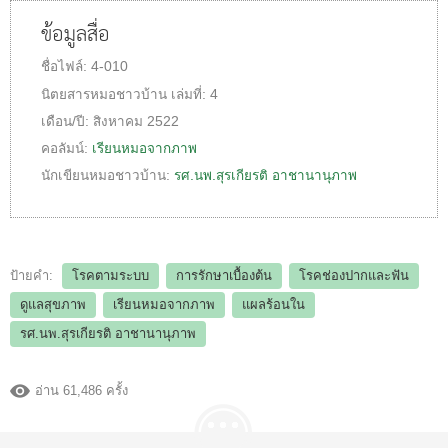
ข้อมูลสื่อ
ชื่อไฟล์:
4-010
นิตยสารหมอชาวบ้าน
เล่มที่:
4
เดือน/ปี:
สิงหาคม 2522
คอลัมน์:
เรียนหมอจากภาพ
นักเขียนหมอชาวบ้าน:
รศ.นพ.สุรเกียรติ อาชานานุภาพ
ป้ายคำ:
โรคตามระบบ
การรักษาเบื้องต้น
โรคช่องปากและฟัน
ดูแลสุขภาพ
เรียนหมอจากภาพ
แผลร้อนใน
รศ.นพ.สุรเกียรติ อาชานานุภาพ
อ่าน 61,486 ครั้ง