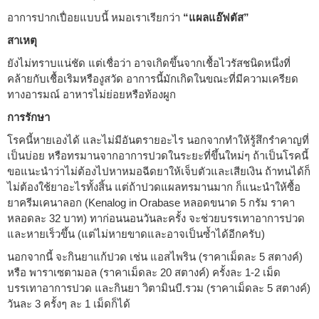
อาการปากเปื่อยแบบนี้ หมอเราเรียกว่า
“แผลแอ๊ฟตัส”
สาเหตุ
ยังไม่ทราบแน่ชัด แต่เชื่อว่า อาจเกิดขึ้นจากเชื้อไวรัสชนิดหนึ่งที่
คล้ายกับเชื้อเริมหรืองูสวัด อาการนี้มักเกิดในขณะที่มีความเครียด
ทางอารมณ์ อาหารไม่ย่อยหรือท้องผูก
การรักษา
โรคนี้หายเองได้ และไม่มีอันตรายอะไร นอกจากทำให้รู้สึกรำคาญที่
เป็นบ่อย หรือทรมานจากอาการปวดในระยะที่ขึ้นใหม่ๆ ถ้าเป็นโรคนี้
ขอแนะนำว่าไม่ต้องไปหาหมอฉีดยาให้เจ็บตัวและเสียเงิน ถ้าทนได้ก็
ไม่ต้องใช้ยาอะไรทั้งสิ้น แต่ถ้าปวดแผลทรมานมาก ก็แนะนำให้ซื้อ
ยาครีมเคนาลอก (Kenalog in Orabase หลอดขนาด 5 กรัม ราคา
หลอดละ 32 บาท) ทาก่อนนอนวันละครั้ง จะช่วยบรรเทาอาการปวด
และหายเร็วขึ้น (แต่ไม่หายขาดและอาจเป็นซ้ำได้อีกครับ)
นอกจากนี้ จะกินยาแก้ปวด เช่น แอสไพริน (ราคาเม็ดละ 5 สตางค์)
หรือ พาราเซตามอล (ราคาเม็ดละ 20 สตางค์) ครั้งละ 1-2 เม็ด
บรรเทาอาการปวด และกินยา วิตามินบี.รวม (ราคาเม็ดละ 5 สตางค์)
วันละ 3 ครั้งๆ ละ 1 เม็ดก็ได้