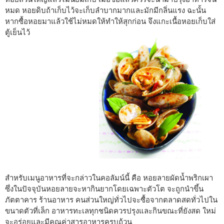
หมด หอยดิบถ้าเก็บไว้จะเก็บลำบากมากและมักมีกลิ่นแรง ฉะนั้น
หากซื้อหอยมาแล้วใช้ไม่หมดให้ทำให้สุกก่อน จึงแกะเนื้อหอยเก็บใส่
ตู้เย็นไว้
สำหรับเมนูอาหารที่จะกล่าวในคอลัมน์นี้ คือ หอยลายผัดน้ำพริกเผา
ซึ่งในปัจจุบันหอยลายจะหากินยากโดยเฉพาะตัวโต จะถูกนำขึ้น
ภัตตาคาร ร้านอาหาร คนส่วนใหญ่ทั่วไปจะซื้อจากตลาดสดทั่วไปใน
ขนาดตัวที่เล็ก อาหารทะเลทุกชนิดควรปรุงและกินขณะที่ยังสด ใหม่
จะอร่อยและมีคุณค่าสารอาหารครบถ้วน