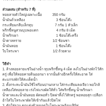
ส่วนผสม (สำหรับ 7 ที่)
หอยลายตัวใหญ่เฉพาะเนื้อ 350 กรัม
น้ำมันถั่วเหลือง 3 ช้อนโต๊ะ
กระเทียมกลีบเล็กทุบ 7 กรัม 1 หัวเล็ก
พริกขี้หนูสวนบุบพอแตก 4 กรัม 8 เม็ด
น้ำพริกเผา 1 ช้อนโต๊ะครึ่ง
น้ำตาลทราย 1/2 ช้อนชา
น้ำมันหอย 1 ช้อนโต๊ะ
ใบโหระพา 1/2 ถ้วยตวง
วิธีทำ
1. ล้างหอยลายแช่ในอ่างน้ำ ทุบพริกขี้หนู 4 เม็ด ลงไปในอ่างพักไว้สัก
ครู่ เพื่อให้หอยคายดินออกมา จากนั้นล้างอีกครั้งให้สะอาด ใส่
ตะแกรงพักให้สะเด็ดน้ำ
2. ตั้งกระทะน้ำมันใช้ไฟร้อนปานกลาง ใส่กระเทียมลงเจียว พอใกล้
เหลืองใส่หอยลาย เร่งไฟแรงผัดให้ทั่ว ใส่พริกขี้หนู น้ำพริกเผา
น้ำตาลและน้ำมันหอย ผัดพอทั่ว ปิดฝาทิ้งไว้สักครู่ พอหอยสุก เปลือก
อ้าใส่ใบโหระพาผัดให้เข้ากันแล้วปิดไฟ
3. ตักใส่จาน ตกแต่งด้วยยอดใบโหระพาพร้อมเสิร์ฟ