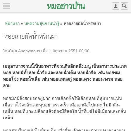
หน้าแรก
»
บทความสุขภาพน่ารู้
» หอยลายผัดน้ำพริกเผา
หอยลายผัดน้ำพริกเผา
โพสโดย Anonymous เมื่อ 1 มิถุนายน 2551 00:00
เมนูอาหารจานนี้เป็นอาหารที่ชวนกินอีกหนึ่งเมนู เป็นอาหารประเภท
หอย หอยมีทั้งหอยน้ำจืดและหอยน้ำเค็ม หอยน้ำจืด เช่น หอยขม
หอยโข่ง หอยน้ำเค็ม เช่น หอยแมลงภู่ หอยแครง หอยนางรม หอย
ลาย
หอยมักมีสิ่งสกปรกอยู่มาก การเลือกซื้อให้เลือกหอยที่หุบปากแน่น
เมื่อวางไว้จะอ้าและหุบอย่างรวดเร็ว เมื่อเอามือไปแตะ ไม่มีกลิ่น
เหม็น หอยที่แกะเปลือกแล้วต้องมีสีสดใส น้ำที่แช่ไม่มีเมือกและกลิ่น
เหม็น
หอยส่วนใหญ่แล้วไม่นิยมเก็บ เมื่อซื้อแล้วควรจะนำมาปรุงอาหารจน