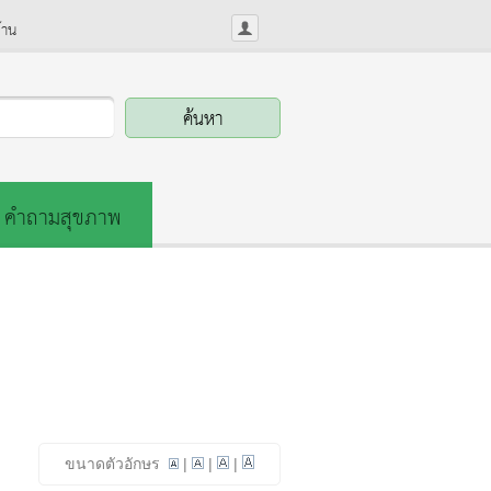
้าน
คำถามสุขภาพ
ขนาดตัวอักษร
|
|
|