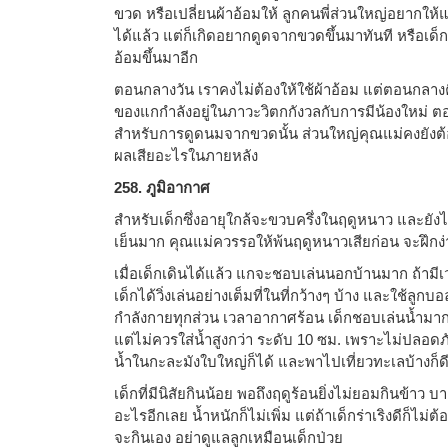
ขวด หรือเปลี่ยนผ้าอ้อมให้ ลูกคนพี่ส่วนใหญ่อยากให้แ
ได้แล้ว แต่ก็เกิดอยากดูดจากขวดขึ้นมาทันที หรือเด็กท
อ้อมขึ้นมาอีก
ตอนกลางวัน เราคงไม่ต้องให้ใช้ผ้าอ้อม แต่ตอนกลางค
ของแกกำลังอยู่ในภาวะวิตกกังวลกับการมีน้องใหม่ ต
สำหรับการดูดนมจากขวดนั้น ส่วนใหญ่คุณแม่คงยังต้องยอ
ผลเสียอะไรในภายหลัง
258. ภูมิอากาศ
สำหรับเด็กซึ่งอายุใกล้จะขวบครึ่งในฤดูหนาว และยัง
เย็นมาก คุณแม่ควรรอให้พ้นฤดูหนาวเสียก่อน จะฝึกง่
เมื่อเด็กเดินได้แล้ว แกจะชอบเล่นนอกบ้านมาก ถ้า
เด็กได้วิ่งเล่นอย่างเต็มที่ในที่กว้างๆ บ้าง และใช้ลูกบอ
กำลังกายทุกส่วน เวลาอากาศร้อน เด็กชอบเล่นนํ้ามาก 
แต่ไม่ควรใส่นํ้าสูงกว่า ระดับ 10 ซม. เพราะไม่ปลอดภัย
นํ้าในกะละมังใบใหญ่ก็ได้ และพาไปเที่ยวทะเลบ้างก็ด
เด็กที่มีนิสัยกินน้อย พอถึงฤดูร้อนยิ่งไม่ยอมกินข้าว 
อะไรอีกเลย นํ้าหนักก็ไม่เพิ่ม แต่ถ้าเด็กร่าเริงดีก็ไ
จะกินเอง อย่าดูแลลูกเหมือนเด็กป่วย