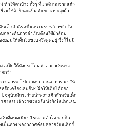
ม่ ทำให้ตนบ้าง ทั้งๆ ที่แกดื่มนมจากแก้ว
ี่ไม่ใช้ผ้าอ้อมแล้วกลับอยากจะนุ่งผ้า
ืนเด็กมักฉี่รดที่นอน เพราะสภาพจิตใจ
อนกลางคืนอาจจำเป็นต้องใช้ผ้าอ้อม
มให้เด็กวัยขวบครึ่งดูดอยู่ ซึ่งก็ไม่มี
ไม่ได้ฝึกให้นั่งกระโถน ถ้าอากาศหนาว
ายกว่า
มีเวลา ควรพาไปเล่นตามสวนสาธารณะ ให้
ลหรือเครื่องเล่นอื่นๆ ฝึกให้เด็กได้ออก
ปัจจุบันมีสระว่ายนํ้าพลาสติกสำหรับเด็ก
สำหรับเด็กวัยขวบครึ่ง ที่จริงให้เด็กเล่น
ี
บางวันดื่มนมเพียง 3 ขวด แล้วไม่ยอมกิน
ม่ต้องเป็นห่วง พออากาศค่อยคลายร้อนเด็กก็