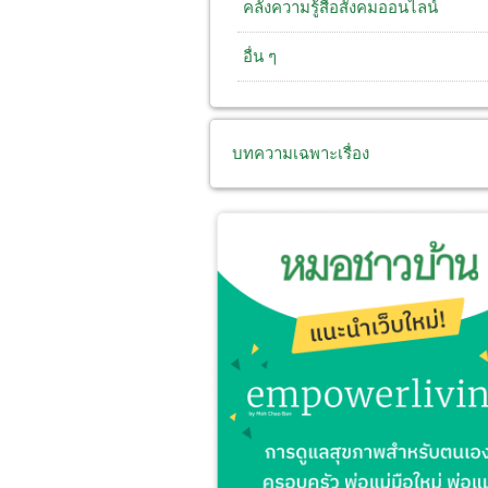
คลังความรู้สื่อสังคมออนไลน์
อื่น ๆ
บทความเฉพาะเรื่อง