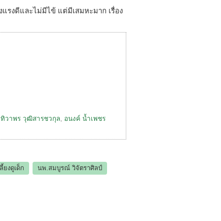
งแรงดีและไม่มีไข้ แต่มีเสมหะมาก เรื่อง
ทิวาพร วุฒิสารชวกุล
,
อนงค์ น้ำเพชร
้ยงดูเด็ก
นพ.สมบูรณ์ วิจัตราศิลป์