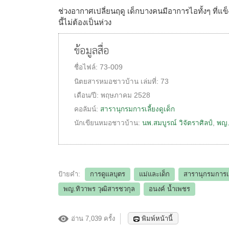
ช่วงอากาศเปลี่ยนฤดู เด็กบางคนมีอาการไอทั้งๆ ที่แข็
นี้ไม่ต้องเป็นห่วง
ข้อมูลสื่อ
ชื่อไฟล์:
73-009
นิตยสารหมอชาวบ้าน
เล่มที่:
73
เดือน/ปี:
พฤษภาคม 2528
คอลัมน์:
สารานุกรมการเลี้ยงดูเด็ก
นักเขียนหมอชาวบ้าน:
นพ.สมบูรณ์ วิจัตราศิลป์
,
พญ.
ป้ายคำ:
การดูแลบุตร
แม่และเด็ก
สารานุกรมการเลี
พญ.ทิวาพร วุฒิสารชวกุล
อนงค์ น้ำเพชร
อ่าน 7,039 ครั้ง
พิมพ์หน้านี้